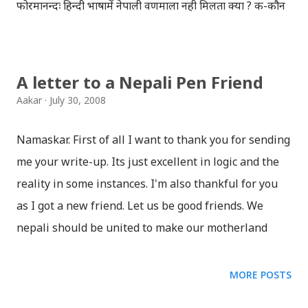
फोरमानन्दः हिन्दी भाषामें नेपाली वर्णमाला नही मिलता क्या ? क-कौन
बनेगा, ख-खरबपती, ग- गोली मारो अ-अरुणाचल, आ-आदमी, इ-
इन्तजार हवनकलीः उप-राष्ट्रखतीज्यू, सपथको बेला किन दौरा सुरुवाल
नलगाएको ? फोरमानन्दः क्यौं हमको बहुत गर्मी होता है । दौरा
A letter to a Nepali Pen Friend
सुरुवालमे भेन्टिलेसन नही होता है न । Damdev......Devi......Aakh
Aakar
July 30, 2008
bandh Karo Na...Banda aakh mey Itna achhi Lagti ho
ki ..............Main sabda mey kaha nahi sakta. Damdev-
Namaskar. First of all I want to thank you for sending
dekho, Maine yog Sab ko Nisulka sikhata hu. Maile
me your write-up. Its just excellent in logic and the
aap se kavi Paise Maga hey ? Bhakta-Nahi
reality in some instances. I'm also thankful for you
Swami..Paisa nahi, Rupaye Maga hai. Hai..Aapne
as I got a new friend. Let us be good friends. We
Kaka Bikendra Yadav ko Luck Kiya jaye....Lekin Yeh
nepali should be united to make our motherland
Hamre Rule ke Khilaf hai. Hum Bikendra Yadav ko
prosperous. In 1998 August, i have been in Vienna
Luck kar Nahi sakte hai. Devi Aur Sajjano, Maii hun
for 10 days. So a little bit i know your city. Our
MORE POSTS
Manojtav ...
country is going through very tough time in her