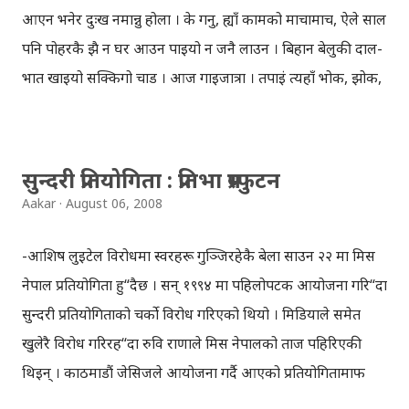
सबैबाट गाली भन्दा ताली नै बढि पाइयो तर थाहा छैन म के कति सफल
आएन भनेर दुःख नमान्नु होला । के गर्नु, ह्याँ कामको माचामाच, ऐले साल
भएँ ब्लगिङ को क्षेत्रमा । यो खुशीको अवसरमा मलाई ब्लगिङ गर्न
पनि पोहरकै झै न घर आउन पाइयो न जनै लाउन । बिहान बेलुकी दाल-
हौस्याउने र निरन्तर सल्लाह सुझाव दिने “कपुरी क” का रुपेश
भात खाइयो सक्किगो चाड । आज गाईजात्रा । तपाईं त्यहाँ भोक, झोक,
सिलवाललाई धन्यवाद नदिरहन सक्दिन । साथै, ब्लगि...
रोग र शोकले मरेकाहरूको सम्झनामा निकाल्ने गाईजात्रा हेर्दै हुनु होला
। म त ह्याँ सरकार बनाउनका लागि भइरा' राजनीतिक गाईजात्रा हेर्दैछु ।
कैले कस्को धोती फुस्कन्छ, कैले कस्को टोपी फुस्कन्छ, भरै नहुँदो रै'छ ।
सुन्दरी प्रतियोगिता : प्रतिभा प्रस्फुटन
कैले माओवादीले हावा खाने, कैले कांग्रेसले कावा खाने । जे भा'नी,
Aakar
August 06, 2008
चेपुवामा तपाईं हामी । भन्न त, डाडुले कुटेको श्रीमान् तरकारी थप्दा
तर्सन्छ भन्छन् । तर खै यहाँ त कहिल्यै त्यस्तो भएन । जनताले नेतालाई
-आशिष लुइटेल विरोधमा स्वरहरू गुञ्जिरहेकै बेला साउन २२ मा मिस
झपार्नु झपारे, हपार्नु हपारे, कतिलाई त कोपारे पनि । सम्झाए बुझाए,
नेपाल प्रतियोगिता हु“दैछ । सन् १९९४ मा पहिलोपटक आयोजना गरि“दा
उनका अघि आफ्ना आँखा रुझाए पनि । तर आखिराँ उही भो ।
सुन्दरी प्रतियोगिताको चर्को विरोध गरिएको थियो । मिडियाले समेत
बाह्रवर्षकुकुरको पुच्छर ढुङ्ग्रा हाल्यो ढुङ्ग्र्रै बाङ्गो । र्कुर्चीकै लडाइँमा जुग
खुलेरै विरोध गरिरह“दा रुवि राणाले मिस नेपालको ताज पहिरिएकी
बिताउने भए यिनले । यिनै नेता ऊबेला ज्ञानेन्द्र सापले फुटबल बनाएर...
थिइन् । काठमाडौं जेसिजले आयोजना गर्दै आएको प्रतियोगितामार्फ
हालसम्म १३ जनाले मिस नेपालको ताज पहिरिसकेका छन् । हरेक