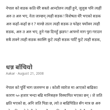
वाक्य सम्झेँ, झनै आफैँलाई अप्ठायारो हुँदै गयो, यो खबरले म त मर्माहत
नेपाल को सडक कति धेरै सस्तो आन्दोलन त्यहीं हुने, जुलुस पनि त्यहीं
भएँ भने उनी नहुने कुरै भएन । जसलाई पर्यो त्यसलाई मात्र थाहा हुन्छ
अरु त अरु भए, नेता जान्छन् त्यही सडक ! विशेषता धेरै भएको सडक
चोट के हो ? हामी ले सान्त्वनाको स्वरदिने मात्र न हो । के यो दु:ख
अरु कहाँ-कहाँ छ र ? मान्छे तात्न त्यही सडक त फोहर फ्याँक्न त्यही
हामीले बाँडेर लिन सक्छौँ ? अनि मैले रिप्लाई गरेँ, “मलाई माफ गर,
सडक, अरु त अरु भए, हुने गर्छ दिनहुँ झडप ! आफ्नो माग पुरा गराउन
तिम्रो प्रश्नको जवाफ दिन एउटा शब्द पनि म सँग छैन, मात्र म त्यहाँ को
सबै ताक्ने त्यही सडक स्वास्नि कुटे त्यही सडक पार्टि फुटे त्यही सडक,
स्थितिलाई सोच्नसक्छु अनि तिम्रो संवेदनालाई बुझ्न सक्छु, एक
अरु त अरु भए, कुख्रो किचेपनि त्यही सडक ! गाडि गुड्नुपर्ने त्यहाँ
साथिका ...
गाडिको त नामै छैन कहिले जान्छन् विद्यार्थी त कहिले शिक्षक त्यही
सडक, अरु त अरु भए, मुल्य बढे त्यही सडक ! -सुनिल घिमिरे
धन्न बाँचियो
Aakar
August 21, 2008
नेपाल को पूर्वि भाग जलमग्न छ । कोशी व्यारेज मा आएको बाढिका
कारण ५० हजार भन्दा बढि मानिसहरु विस्थापित भएका छन् । जे जति
क्षति भएको छ, अनि जति पिडा छ, त्यो त बाढिपिडित सँग मात्र छ अरु