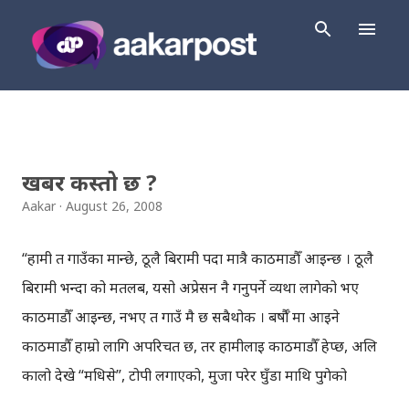
Skip to main content
खबर कस्तो छ ?
P
o
Aakar
August 26, 2008
s
t
“हामी त गाउँका मान्छे, ठूलै बिरामी पर्दा मात्रै काठमाडौँ आइन्छ । ठूलै
s
बिरामी भन्दा को मतलब, यसो अप्रेसन नै गर्नुपर्ने व्यथा लागेको भए
काठमाडौँ आइन्छ, नभए त गाउँ मै छ सबैथोक । बर्षौँ मा आइने
काठमाडौँ हाम्रो लागि अपरिचत छ, तर हामीलाई काठमाडौँ हेप्छ, अलि
कालो देखे “मधिसे”, टोपी लगाएको, मुजा परेर घुँडा माथि पुगेको
सुरुवाल लगाएको देखे भने काठमाडौँ हामीलाई “पाखे” भन्छ, अनि