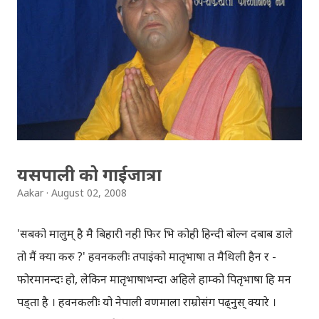
moment a man rised abruptly from the middle of the
Khahare khola carrying a handful of fine sand in his
small sack. His wet long hair splashed water in four
directions and disturbed factions of eagles flew
away; the sound of flapping their wing could be
heard as far as the road. Khahare khola was said to
have pious and pure water a decade ago but after
यसपाली को गाईजात्रा
the Maoist insurgency, a huge upsurge of people
Aakar
August 02, 2008
from conflict affected areas especially rural areas in
the valley became the main cause of ...
'सबको मालुम् है मै बिहारी नही फिर भि कोही हिन्दी बोल्न दबाब डाले
तो मैं क्या करु ?' हवनकलीः तपाईंको मातृभाषा त मैथिली हैन र -
फोरमानन्दः हो, लेकिन मातृभाषाभन्दा अहिले हाम्को पितृभाषा हि मन
पड्ता है । हवनकलीः यो नेपाली वर्णमाला राम्रोसंग पढ्नुस् क्यारे ।