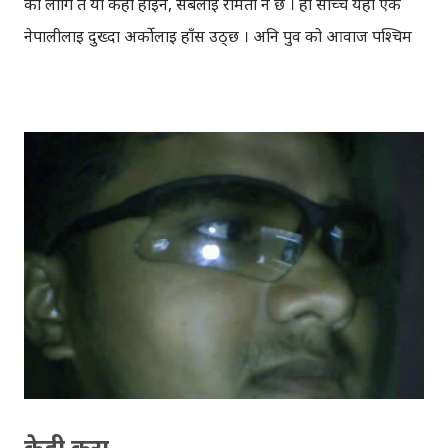
को लागि त यो केही होइन, सबैलाई रमिता नै छ । हो साँच्चै यहाँ एक
नेपालीलाई दुख्दा अर्कोलाई हाँस उठ्छ । अनि पुर्व को आवाज पश्चिम
ले सुन्दैन अनि पश्चिम को आवाज पुर्व ले सुन्दैन अनि समग्रमा जनताको
आवाज सरकारले सुन्दैन, यदि सरकार बहिरो नभइदिएको भए सायद
हामी ले बाढिका कारण यती धेरै क्षति व्यहोर्नु पर्ने थिएन । कोशी को
ड्याम फुटेर गाउँ मा पसेको बाढिका कारण सबैतिर जलमग्न छ । टाढा-
टाढा सम्म पानी छ, अनि पानी मा हेलिँदै मान्छेहरु हिँडिरहेकाछन्, कोहि
आफन्त खोजिरहेकाछन्, कोही सबथोक गुमाउनुको पिडा ले
रोइरहेकाछन् । समाचार मा देखाइएका यी दृश्यहरु निकै नै मार्मिक छन्
। कोही घाइते छन्, कतै के बगाइरहेको छ, कतै के, अनि जमिन देख्न
पाइएको छैन । बाढिले यति ठूलो उपद्रो गरिसकेको छ अनि उद्धारको
काम पनि जारी छ तर केही व्यक्तिहरु चाँही धनि बन्न खोजिरहेकाछन् ।
उनीहरु पानी मा आफन्त खोजे झैँ, सम्पति फेलापार्न लागिपरेकाछन्,
कसैलाई यो बाढि ...
केही कुरा