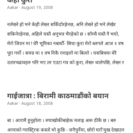
Aakar
August 19, 2008
नलेख्ने हो भने केही लेख्न सकिँदोरहेनछ, अनि लेख्ने हो भने लेखेर
सकिनेरहेनछ, अहिले यस्तै अनुभव भैरहेको छ । साँच्चै यस्तै नै भयो,
मेरो जिवन मा ! धेरै भूमिका नबाधौँ- सिधा कुरा मेरो ब्लगले आज १ वर्ष
पूरा गर्यो । समग्र मा १ वर्ष निकै रमाइलो मा बित्यो । यसबिचमा धेरै
उतारचढावहरु पनि भए तर एउटा गर्व को कुरा, लेख्न थालेपछि, लेख्न र
आफ्नो कुरा व्यक्त गर्न धेरै नै सजिलो भएको छ । पहिले कुनै पनि विषय
मा कलम चलाउन नसक्ने म, अहिले प्राय: केही न केही लेखिरहेकै हुन्छु,
भलै ब्लगमा नलेखिएको भएपनि डायरी मा लेखिरहेको हुन्छु । मैले यो
गाईजात्रा : बिरामी काठमाडौंको बयान
ब्लग गत वर्ष यसैदिन मा सुरु गरेको थिँए । ब्लगको सुरुवात का दिन मा
Aakar
August 18, 2008
ब्लग नाम मात्र को थियो तर अहिले कुरा बदलिएको छ । म सक्दोप्रयास
गरिरहेको छु, ब्लग मा नियमित हुन र आफ्ना कुरा सारा संसार समक्ष
बा । आरामै हुनुहोला । रुघाखोकीबाहेक मलाई अरू ठीकै छ । बरु
राख्न । यो १ वर्ष को दौरान मा धेरै ब्लगर मित्रहरु भेटियो अनि प्राय:
आमाको ग्यास्टि्रक कस्तो भो कुन्नि - जनैपुर्नेमा, छोरो घराँ'मुख देखाउन