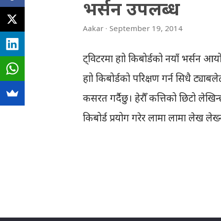
s
भर्सन उपलब्ध
Aakar
September 19, 2014
ट्विटरमा हाम्रो किबोर्डको नयाँ भर्सन आय
हाम्रो किबोर्डको परिक्षण गर्न सिधै ट्याबले
कसरत गर्दैछु। हेरौँ कत्तिको छिटो लेखि
किबोर्ड प्रयोग गरेर लामा लामा लेख ले
कहिँकुनै ठाउँमा गल्ति भएन, ल्याग भए
छिटो टाइप पनि गर्न सकेँ। २-३ महिना पहि
लेखेँ पनि तर दुई प्याराग्राफ टाइप गर्
अपडेटेड किबोर्ड प्रयोग गरिरहँदा अच
दोहोर्याएर हेर्नू नपर्ने भएको छ। मदनप