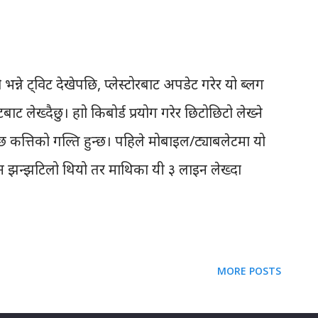
ो भन्ने ट्विट देखेपछि, प्लेस्टोरबाट अपडेट गरेर यो ब्लग
टबाट लेख्दैछु। हाम्रो किबोर्ड प्रयोग गरेर छिटोछिटो लेख्ने
न्छ कत्तिको गल्ति हुन्छ। पहिले मोबाइल/ट्याबलेटमा यो
ख्न झन्झटिलो थियो तर माथिका यी ३ लाइन लेख्दा
न। भनेको कुरा मज्जाले लेख्न सकियो। पहिलेको भन्दा
ले मैले ट्याबलेटबाटै ब्लग लेख्ने विचार गरेको थिँए।
न पनि लगभग १ घन्टा जति लागेको थियो। तर यो नयाँ
MORE POSTS
म्ममा परेकोछु। "कि" एकपटक थिचिसकेपछि फेरि
ुरस्कार पुस्तकालयले बनाएको रोमनाइज्ड युनिकोड मैले