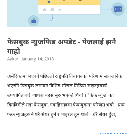
फेसबुक न्युजफिड अपडेट - पेजलाई झनै
गाह्रो
Aakar
January 14, 2018
अमेरिकामा भएको पछिल्लो राष्ट्रपति निर्वाचनको परिणाम सार्वजनिक
भएसँगै फेसबुक लगायत विभिन्न सोसल मिडिया साइटहरुको
उपयोगिताबारे व्यापक बहस सुरु भएको थियो । "फेक न्युज"को
बिगबिगीले गर्दा फेसबुक, एकहिसाबमा फेकबुकमा परिणत भयो । प्राय:
फेक न्युजहरु नै धेरै सेयर हुने र भाइरल हुन थाले । धेरै सेयर हुँदा,
स्वाभावत: "फेक न्युज" पनि साँच्चै हो भन्न थालियो । कहिँकति
अनुसन्धान छैन, फलानोले एकथरि पेजबाट समाचार सेयर गर्छ, अर्कोले