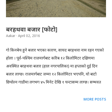
बरहथवा बजार [फोटो]
Aakar
April 02, 2016
गोरु किनबेच हुने बजार भएका कारण, सायद बरहथवा नाम रहन गएको
होला । पूर्व-पश्चिम राजमार्गबाट करिब १२ किलोमिटर दक्षिणमा
अवस्थित बरहथवा बजार (हाल नगरपालिका) मा हप्ताको दुई दिन
बजार लाग्छ। राजमार्गबाट जम्मा १२ किलोमिटर भएपनि, यो बाटो
छिचोल्न गाडीमा लगभग ४५ मिनेट देखि १ घन्टासम्म लाग्छ। सम्भवत
सर्लाही जिल्लामा सबैभन्दा धेरै कारोबार हुने ठाउँ बरहथवा हो, तर मैले
थाहा पाएदेखि बरहथवाको रुप लगभग उस्तै छ । केही नयाँ घर बनेका
MORE POSTS
छन्, गाविस नगरपालिकामा परिणत भएको छ, केही थान बोर्डहरुमा मधेस