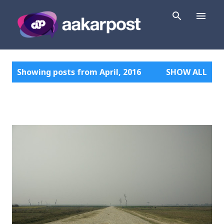
Skip to main content
P
Showing posts from April, 2016
SHOW ALL
o
s
t
s