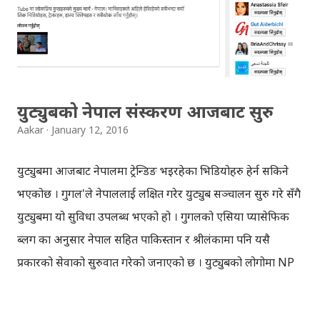
घोषणा गरेको हो । सबै प्रयोगकर्तासँग डेबिट/क्रेडिट कार्ड नभएको तर
दोस्रो वर्ष देखि पैसा तिर्नुपर्ने हुँदा, आफन्तजनसँग ह्वाट्सयाप मार्फत
नजिक हुन नपाएको कुरा ब्लगमा उल्लेख गरिएकोछ । यसको अर्थ,
प्रयोगकर्ताहरु पैसा तिर्...
युट्युबको नेपाल संस्करण आजबाट सुरु
Aakar
January 12, 2016
युट्युबमा आजबाट नेपालमा ट्रेन्डिङ भइरहेका भिडियोहरु हेर्न सकिने
भएकोछ । गुगल'ले नेपाललाई लक्षित गरेर युट्युब सञ्चालन सुरु गरे सँगै
युट्युबमा यो सुविधा उपलब्ध भएको हो । गुगलको एसिया प्यासेफिक
ब्लग का अनुसार नेपाल सहित पाकिस्तान र श्रीलंकामा पनि यसै
प्रकारको सेवाको सुरुवात गरेको जनाएको छ । युट्युबको लोगोमा NP
लेखेर, गुगल'ले, युट्युब नेपाल को जनाउ दिएको छ। युट्युबको नेपाल
संस्करणले नेपाल र नेपालीलाई लक्षित गरेर भिडियो बनाउने