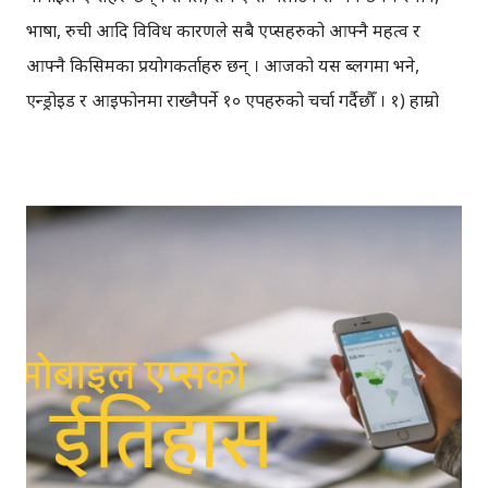
भाषा, रुची आदि विविध कारणले सबै एप्सहरुको आफ्नै महत्व र
आफ्नै किसिमका प्रयोगकर्ताहरु छन् । आजको यस ब्लगमा भने,
एन्ड्रोइड र आइफोनमा राख्नैपर्ने १० एपहरुको चर्चा गर्दैछौँ । १) हाम्रो
नेपाली किबोर्ड - नेपाली लेख्न चाहनेहरुको पहिलो रोजाइ ‘हाम्रो किबोर्ड’
बन्ने गरेको छ । दश लाख भन्दा बढि पटक डाउनलोड भएको हाम्रो
किबोर्ड, एन्ड्रोइड २.२ भर्सन देखि माथिका सबै एन्ड्रोइडफोनहरुमा चल्छ
। नेपाली लेख्नका लागि गुगलको किबोर्ड देखि लिएर अन्य दर्जनौँ
किबोर्डहरु प्लस्टोरमा उपलब्ध छन् तर हाम्रो किबोर्डमा फरक फरक ३
प्रकारले लेख्न मिल्ने कारण सबैको रोजाइमा परेको हो । एउटै
किबोर्डबाट, नेपाली ट्रान्सिलिरेसन, रोमन युनिकोड, नेपाली युनिकोडमा
लेख्न मिल्छ । नेपाली टाइप आउने र नआउने दुबैका लागि यो एप
उपयोगी छ । नेपाली टाइप आउनेले नेपाली युनिकोड प्रयोग गर्न सक्छन्
भने, मदन पुरस्कार पुस्तकालयले बनाएको रोमन नेपाली किबोर्डमा हात
बसेकाले, रोमन नेपाली युनिकोड लेआउट छान्न सक्छन्, त्यस्तै गुगल ...