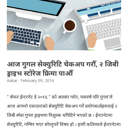
दिनका लागि कसैलाई कुनै कार्वाही गरेनन् । तर दोस्रो, तेस्रो हप्ता देखि नै
नभनी बिदा बस्ने, निवेदन नपठाउनेहरु, अनि फर्जी हस्ताक्षर गराउने
विद्यार्थीहरुले कुटाइ खान थालेका थिए । आज पालो मेरो थियो, कुटाइ
खाने। निर हालेर धोएको सेतो सर्ट, सेतो पाइन्ट अनि कपडाकै सेतो
जुत्ता, तेलले चिपिक्क पारेर वाँया फर्काएर कोरिएको-कलप लगाइएको
कालो कपाल, सर्टको खल्तीमा रातो र कालो क...
आज गुगल सेक्युरिटि चेकअप गरौँ, २ जिबी
ड्राइभ स्टोरेज फ्रिमा पाऔँ
Aakar
February 09, 2016
" सेफर ईन्टरनेट डे २०१६ " को अवसर पारेर, यसवर्ष पनि गुगल'ले
आज आफ्नो एकाउन्टको सेक्युरिटि चेकअप गर्ने प्रयोगकर्ताहरुलाई २
जिबी स्पेश गुगल ड्राइभमा निशुल्क थपिदिने भएको छ । ईन्टरनेटमा
सेक्युरिटि, गम्भिर भएर सोच्नुपर्ने विषय हो । हामी कतिपयले ईन्टरनेटमा