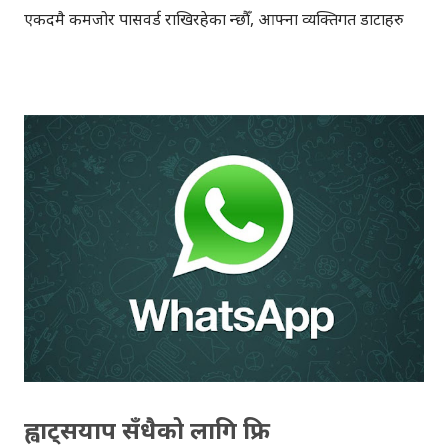
एकदमै कमजोर पासवर्ड राखिरहेका हुन्छौँ, आफ्ना व्यक्तिगत डाटाहरु
अरुले सजिलै भेट्ने किसिमले सेयर गरिरहेका पनि हुनसक्छौँ।
नचाहिएका डिभाइस वा एपहरुमा कनेक्ट गरिरहेका हुनसक्छौँ । त्यसैले,
ईन्टरनेटमा सुरक्षित रहौँ भन्ने सन्देश सहित, गुगल ले आफ्ना
प्रयोगकर्ताहरुलाई आफ्नो गुगल एकाउन्टको सेक्युरिटि चेकअप गर्न
सुझाएको छ । सेक्युरिटी चेकअपमा, तपाईले आफ्नो फोन नम्बर,
रिकभरी ईमेल ठिक छ कि छैन, कनेक्ट भएका एप्स र डिभाइस ठिक
छन् कि छैनन्, साइन ईन देखाएका लोकेशन ठिक छन् कि छैनन्, आदि
चेक गर्नसक्नुहुन्छ। साथै, सेक्युरिटि चेकअप गरेको खण्डमा, गुगल'ले
निशुल्क २ जिबी स्पेश गुगल ड्राइभमा उपलब्ध पनि गराउनेछ । गत वर्ष
पनि गुगल'ले यस्तै किसिमको बोनसको व्यवस्था गरेको थियो । पोहोर,
सेक्युरिटि चेकअप गर्नेहरुले पनि, अहिले चेक...
ह्वाट्सयाप सँधैको लागि फ्रि