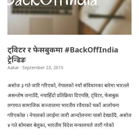
फोन, डिस्प्ले डक, होलोलेन्स आदिको सार्वजनि गरिएसँगै
माइक्रोसफ्टको चर्चा चुलिएकोछ । सर्फेस बुक'को भिडियो हेर्नुस् ! ➤
आकारपोष्ट एप् डाउनलोड गर्नुस् ।
ट्विटर र फेसबुकमा #BackOffIndia
ट्रेन्डिङ
Aakar
September 23, 2015
असोज ३ गते जारि गरिएको, नेपालको नयाँ संविधानका बारेमा भारतले
असन्तोष जनाउँदै, नचाहिँदो प्रतिक्रिया दिएपछि, ट्विटर, फेसबुक
लगायत सामाजिक सञ्जालमा भारतीय रवैयाको चर्को आलोचना
गरिएकोछ । नेपालको तराईमा जारी आन्दोलनमा चासो देखाउँदै, असोज
४ गते सोमबार बेलुका, भारतीय विदेश मन्त्रालयले जारी गरेको
विज्ञप्तिमा धम्कीको भाषा प्रयोग गरिएको भन्दै, नेपाली ट्विटर