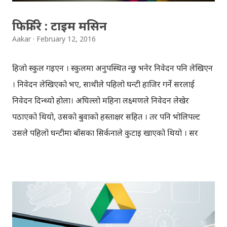
फिर्फिरे : टाइम मसिन
Aakar
February 12, 2016
हिजो स्कुल गइएन । स्कुलमा अनुपस्थित हुन्छु भनेर निवेदन पनि लेखिएन
। निवेदन लेखिएको भए, साथीले पहिलो घन्टी हाजिर गर्ने सरलाई
निवेदन दिन्थ्यो होला। अघिल्लो महिना लक्ष्मणले निवेदन लेखेर
पठाएको थियो, उसको बुवाको हस्ताक्षर सहित । तर पनि भोलिपल्ट
उसले पहिलो घन्टीमा बाँसका सिर्कनाले कुटाइ खाएको थियो । सर
सहित, हामी सबैले, उसको बुवालाई नरेश भनेर चिन्थ्यौँ, तर हस्ताक्षरमा
राम नरेश लेखिएको थियो । अरुलाई नक्कली हस्ताक्षर गराएर ल्यायो
भनेर, उसले पिटाइ खाएको थियो । भोलिपल्ट लक्ष्मणले आफ्नु बुवालाई
स्कुलमा लिएर आयो, मैले हस्ताक्षर गरेर पठाउँदा पनि मेरो छोरालाई
कुट्ने भनेर नरेश काकाले सरहरुलाई गाली गरेपछि, सुरेश सरले केही