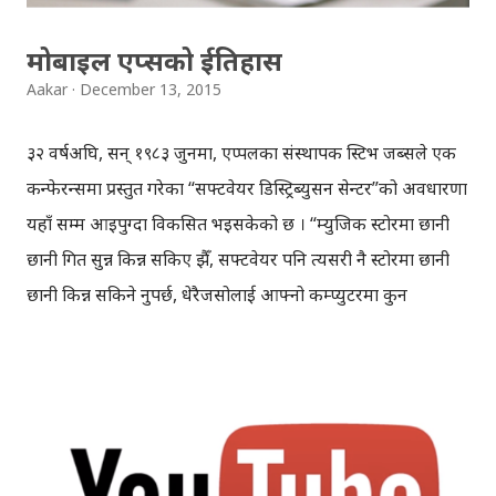
मोबाइल एप्सको ईतिहास
Aakar
December 13, 2015
३२ वर्षअघि, सन् १९८३ जुनमा, एप्पलका संस्थापक स्टिभ जब्सले एक
कन्फेरन्समा प्रस्तुत गरेका “सफ्टवेयर डिस्ट्रिब्युसन सेन्टर”को अवधारणा
यहाँ सम्म आइपुग्दा विकसित भइसकेको छ । “म्युजिक स्टोरमा छानी
छानी गित सुन्न किन्न सकिए झैँ, सफ्टवेयर पनि त्यसरी नै स्टोरमा छानी
छानी किन्न सकिने हुनुपर्छ, धेरैजसोलाई आफ्नो कम्प्युटरमा कुन
किसिमको सफ्टवेयर चाहिन्छ भन्ने कुरा पनि थाहा छैन”, स्टिभ जब्सले
उतिबेलै नयाँ किसिमको सफ्टवेयर डिस्ट्रिब्युसन सेन्टरबारे आफ्नो
अवधारणा राख्दै बोलेका थिए । त्यसको बिस वर्षपछि २००३ मा
एप्पल’ले आईट्युन्स सार्वजनिक गर्यो, जहाँबाट आफूलाई चाहिने गित
छानेर किन्न सकिन्छ । स्टिभ जब्सकै भिजनको बृहत रुपनै अहिलेका