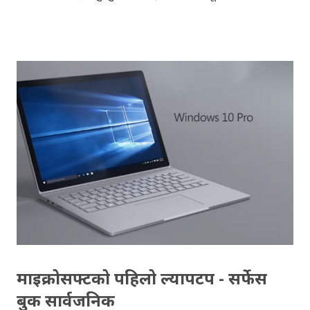
भिडियोहरु, ईन्टरनेट नभएको समयमा पनि हेर्न सकिन्छ । युट्युबमा
भिडियो अफलाइन हेर्न, ईन्टरनेट भएको समयमा, युट्युबमा उपलब्ध
भिडियोहरु सेभ गरेर राख्नुपर्छ । युट्युबमा अपलोड गरिएका
भिडियोहरुमा दायाँ तर्फ, "डाउनलोड" बटन देख्न सकिन्छ। डाउनलोड
बटन क्लिक गरेपछि, भिडियोको गुणस्तर आफूले छान्नु पर्छ। भिडियो
डाउनलोड भइसकेपछि, विना इन्टरनेट फेरि त्यही भिडियोहरु आफ्नो
युट्युब एपमा हेर्न सकिन्छ । युट्युबका अनुसार, एकपटक डाउनलोड
गरेको भिडियो, ४८ घन्टा सम्म मात्र अफलाइन हेर्न मिल्छ । साथै,
भिडियो अपलोडकर्ताले भिडियो अफलाइन हेर्नको लागि डाउनलोड गर्न
दिने वा नदिने 'अप्सन'मा 'डाउनलोड गर्न नदिने' पनि भनेका हुनसक्छन् ।
यस्तो अवस्थामा, उक्त भिडियो डाउनलोड...
माइक्रोसफ्टको पहिलो ल्यापटप - सर्फेस
बुक सार्वजनिक