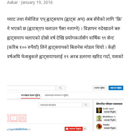
Aakar
January 19, 2016
च्याट तथा मेसेजिङ एप् ह्वाट्सयाप (ह्वाट्स अप) अब सँधैको लागि 'फ्रि'
हुने भएको छ (ह्वाटस्एप चलाउन पैसा नलाग्ने) । विज्ञापन नदेखाउने बरु
ह्वाट्सयाप चलाएको दोस्रो वर्ष देखि प्रयोगकर्तासँग वार्षिक ९९ सेन्ट
(करिब १०० रुपैयाँ) लिने ह्वाट्सयपको बिजनेस मोडल थियो । केही
वर्षअघि फेसबुकले ह्वाट्सयापलाई १९ अरब डलरमा खरिद गर्दा, यसको
बिजनेस मोडलको खुबै चर्चा भएको थियो । फेसबुकले यति महंगो मुल्य
हालेर, ह्वाट्सएपलाई नभइ आफ्नो प्रतिद्वन्दीलाई खरिद गरेको थियो भन्ने
कुरा पनि चर्चाको विषय भएको थियो, किनकी प्रयोगकर्ताहरु फेसबुक
भन्दा धेरै ह्वाटस्एप चलाउँथे । करिब १ अरब प्रयोगकर्ता रहेको दाबी
गरिएको ह्वाट्सयाप निकै रुचाइएको च्याटिङ एपहरु मध्यमा पर्छ।
ह्वाट्सयापले हिजो ब्लग मार्फत ह्वाटस्एपको बिजेनस मोडलले सोचे
जस्तो काम नगरेको सार्वजनिक गर्दै, ह्वाट्सयाप अब सँधैको लागि फ्रि हुने