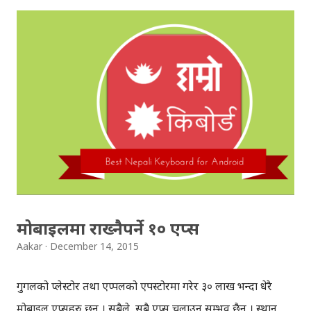
युट्युबप्रयोगकर्ताहरुलाई, धेरै नेपाली प्रयोगकर्ताहरु सम्म पुग्न सहयोग
गर्ने अपेक्षा गरिएको छ । त्यस्तै युट्युबमा भिडियो हेर्ने नेपाली
प्रयोगकर्ताहरुले पनि नेपालमा रुचाइएका, धेरैले हेरेका, भिडियोहरु हेर्न
पाउनेछन् । अब ट्रेन्डिङ भिडियो सेक्सनमा नेपालमा रुचाइएका,
चलिरहेका भिडियोहरु देखिनेछ । तपाईले हेर्ने भिडियोहरु या भनौँ
तपाईको भिडियो हेर्ने शैलीको अनुसन्धान गरेर, गुगल'ले तपाईलाई
मनपर्न सक्ने भिडियोहरु देखाउँदै आएकोछ । अब यो लिस्टमा नेपालमा
प्रचलनमा रहेका भिडियोहरु पनि थपिनेछन्। नेपाललाई लक्षित गरेर
गतवर्ष नै युट्युबले नेपाली भाषामा उपलब्ध गराइसकेक...
मोबाइलमा राख्नैपर्ने १० एप्स
Aakar
December 14, 2015
गुगलको प्लेस्टोर तथा एप्पलको एपस्टोरमा गरेर ३० लाख भन्दा धेरै
मोबाइल एप्सहरु छन् । सबैले, सबै एप्स चलाउन सम्भव छैन । स्थान,