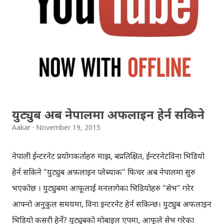
एपस्टोर, प्लेस्टोर, आइट्युन्स, मोबाइल एप्स आदि हुन्। उनले १९८३ मै
“सफ्टवेयर डिस्ट्रिब्युसन सेन्टर”को कुरा राखेपनि, मोबाइलमा चाँहि सन्
२००७ पछि मात्रै यस किसिमको अवधारणा भित्रियो । २००७ को जुनमा,
स्टिभ जब्सले पहिलो आइफोन सार्वजनिक गरेर, स्मार्ट मोबाइलफोन
युगको प्रारम्भ गरिदिएका थिए । आईफोन सँगै एन्ड्रोइड स्मार्टफोनहरु
पनि भित्रिए, बजारमा पुरानै शैलीबाट चलिरहेका नोकिया, मोट...
युट्युब अब नेपालमा अफलाइन हेर्न सकिने
Aakar
November 19, 2015
नेपाली ईन्टरनेट प्रयोगकर्ताहरु माझ, बहुप्रतिक्षित, ईन्टरनेटविना भिडियो
हेर्न सकिने "युट्युब अफलाइन प्लेब्याक" फिचर अब नेपालमा सुरु
भएकोछ । युट्युबमा आफूलाई मनलागेका भिडियोहरु "सेभ" गरेर
आफ्नो अनुकुल समयमा, विना इन्टरनेट हेर्न सकिन्छ। युट्युब अफलाइन
भिडियो कसरी हेर्ने? युट्युबको मोबाइल एपमा, आफूले सेभ गरेका