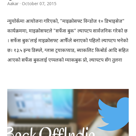
Aakar
October 07, 2015
न्युयोर्कमा आयोजना गरिएको, "माइक्रोसफ्ट विन्डोज १० डिभाइसेज"
कार्यक्रममा, माइक्रोसफ्टले "सर्फेस बुक" ल्यापटप सार्वजनिक गरेको छ
। सर्फेस बुक'लाई माइक्रोसफ्ट आफैँले बनाएको पहिलो ल्यापटप भनेको
छ। १३.५ इन्च डिस्प्ले, ग्लास ट्रयाकप्याड, ब्याकलिट किबोर्ड आदि सहित
आएको सर्फेस बुकलाई एप्पलको म्याकबुक प्रो, ल्यापटप सँग तुलना
गरिएको छ । माइक्रोसफ्टका अनुसार, इन्टेलको नयाँ कोर प्रोसेसर,
एनभिडियाको ग्राफिक्स सहित आएको सर्फेस बुक, अहिलेसम्मकै
सबैभन्दा छिटो चल्ने (फास्टेस्ट) ल्यापटप हो । माइक्रोसफ्टले, सर्फेस
बुक'को ब्याट्रि १२ घन्टा टिक्ने दावी गरेको छ । सर्फेसबुक ल्यापटपको
मुल्य १५ सय डलर राखिएकोछ । हार्डवेयर र सफ्टवेयरको मामला'मा
सँधै मजाक बनाइने, माइक्रोसफ्टले यस पटक भने सबैलाई चकित
बनाइदिएकोछ । सर्फेस बुक, सर्फेस प्रो ४, सर्फेस पेन, नयाँ लुमिया