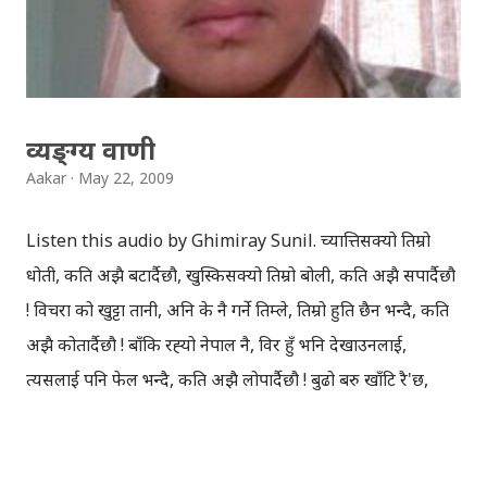
व्यङ्ग्य वाणी
Aakar
May 22, 2009
Listen this audio by Ghimiray Sunil. च्यात्तिसक्यो तिम्रो
धोती, कति अझै बटार्दैछौ, खुस्किसक्यो तिम्रो बोली, कति अझै सपार्दैछौ
! विचरा को खुट्टा तानी, अनि के नै गर्ने तिम्ले, तिम्रो हुति छैन भन्दै, कति
अझै कोतार्दैछौ ! बाँकि रह्‍यो नेपाल नै, विर हुँ भनि देखाउनलाई,
त्यसलाई पनि फेल भन्दै, कति अझै लोपार्दैछौ ! बुढो बरु खाँटि रै'छ,
कुबेला मै आँप झारे, वृध्दलाई माया गर, कति अझै झपार्दैछौ ! माथिको
अडियो डाउनलोड गर्नुहोस् । -घिमिरे सुनिल मदन भण्डारी मेमोरियल
कलेज रातोपुल, काठमाडौँ ।