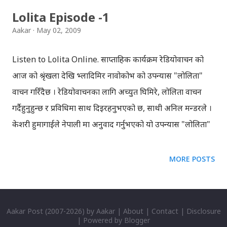
Lolita Episode -1
Aakar
May 02, 2009
Listen to Lolita Online. साप्ताहिक कार्यक्रम रेडियोवाचन को
आज को श्रृंखला देखि भ्लादिमिर नावोकोभ को उपन्यास "लोलिता"
वाचन गरिँदैछ । रेडियोवाचनका लागि अच्युत घिमिरे, लोलिता वाचन
गर्दैहुनुहुन्छ र प्रविधिमा साथ दिइरहनुभएको छ, साथी अनिल मन्डरले ।
केशरी हुमागाईले नेपाली मा अनुवाद गर्नुभएको यो उपन्यास "लोलिता"
एक बहुचर्चित, विश्वप्रख्यात र विवादास्पद उपन्यास हो । अत्यन्त
व्यस्तताको कारण, यस श्रृखंला को बारे लेख्न अहिले असमर्थ छु ।
MORE POSTS
यौनमा आधारित यो उपन्यास, तपाईलाई कस्तो लाग्दैछ, हामी जान्न
चाहन्छौँ । यहाँहरुले आफ्ना प्रतिक्रियाहरु सिधै अच्युत घिमिरेलाई
ghimireachyut@gmail.com
मा पठाउन पनि सक्नुहुन्छ । सुन्दै
Aakar Post
(2007-
2026) by
Aakar
|
About
|
Contact
|
Disclosure
| Powered by
Blogger
रहनुहोला रेडियोवाचन, धन्यवाद !