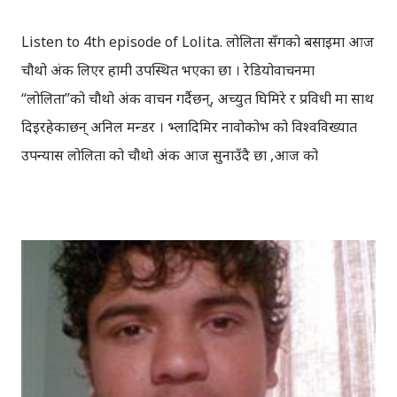
Listen to 4th episode of Lolita. लोलिता सँगको बसाइमा आज
चौथो अंक लिएर हामी उपस्थित भएका छौँ । रेडियोवाचनमा
“लोलिता”को चौथो अंक वाचन गर्दैछन्, अच्युत घिमिरे र प्रविधी मा साथ
दिइरहेकाछन् अनिल मन्डर । भ्लादिमिर नावोकोभ को विश्वविख्यात
उपन्यास लोलिता को चौथो अंक आज सुनाउँदै छौँ ,आज को
रेडियोवाचनमा । केशरी अमगाईव्दारा नेपाली मा अनुवादित उपन्यास
“लोलिता”, प्रोफेसर “हम्बर्ट र लोलिता” बिच को यौनसम्बन्धमा आधारित
उपन्यास हो । एउटा बुढो प्रोफेसर र कलिली केटी बिच को सम्बन्ध को
वर्णन गरिएको यो उपन्यास, विश्व कै सर्वाधिक विवादाश्पद उपन्यास हो
। तपाईलाई रेडियोवाचनमा, लोलिता को वाचन कस्तो लाग्दैछ ।
प्रतिक्रियाको आशा मा रहेकाछौँ ।