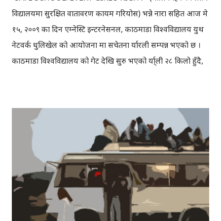
विद्यालयमा सुरक्षित वातावरण कायम गरियोस) भन्ने नारा सहित आज मे
१५, २००९ का दिन एम्नेस्टि इन्टरनेसनल, काठमाडौँ विश्वविद्यालय युथ
नेटवर्क धुलिखेल को आयोजना मा सचेतना र्यारली सम्पन्न भएको छ ।
काठमाडौँ विश्वविद्यालय को गेट देखि सुरु भएको र्या्ली २८ किलो हुँदै,
धुलिखेल बजार परिक्रमा गरि सञ्जिवनी स्कुलमा गएर सभामा परिणत
भएको थियो । र्याली पछि भएको सभालाई प्रमुख अतिथि, काठमाडौँ
विश्वविद्यालयका उपकुलपति प्रा.डा. सुरेशराज शर्मा, काभ्रे जिल्ला का
डिएसपि सन्दिप भन्डारी, एम्नेस्टि नेपाल च्याप्टर का प्रतिनिधि लगायतले
सम्बोधन गर्नुहुँदै महिला माथि हुने हिंसा तथा दुर्व्यवहार र महिला
अधिकारहरु को चर्चा गर्नुभएको थियो । कार्यक्रम मा, रोट्राक्ट क्लब
धुलिखेल का प्रतिनिधि, जिल्ला शिक्षा कार्यालय काभ्रेका प्रतिनिधिहरु
लगायत काठमाडौँ विश्वविद्यालय तथा धुलिखेल बोर्डिङ का
विद्यार्थीहरुको उल्लेख्य उपस्थिति रहेको थियो । Note: All these
photos are taken by me from mobile.