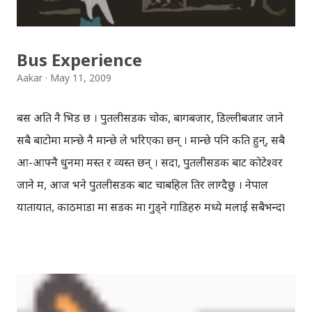
Bus Experience
Aakar
May 11, 2009
बस अति नै भिड छ । पुतलीसडक चोक, बागबजार, डिल्लीबजार जाने
सबै बाटोमा मान्छे नै मान्छे ले भरिएका छन् । मान्छे पनि कति हुन्, सबै
आ-आफ्नै धुनमा मस्त र व्यस्त छन् । सदा, पुतलीसडक बाट कोटेश्वर
जाने म, आज भने पुतलीसडक बाट चाबहिल तिर लाग्दैछु । नेपाल
यातायात, काठमाडौँ मा सडक मा गुड्ने गाडिहरु मध्ये मलाई सबैभन्दा
मन पर्ने ब्रान्ड ! चाइनिज गाडि नै हो क्यार, यो नेपाल यातायात का
गाडिहरु, गाडि सानो सानो भएपनि, ठूला ठूला झ्यालहरु छन् । अनि,
जोकोही ले अनुमान गरेभन्दा तेब्बर मान्छे एउटै गाडिमा चेपिएकाहुन्छन् ।
हुन त आफ्नो टाइम छ गाडि को, हरदम ड्राइभर घडि हेर्दै गाडि चलाउँछन्