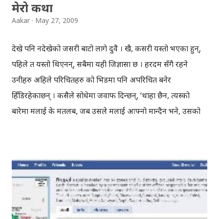
मेरो कथा
Aakar
May 27, 2009
देखे पनि नदेखेको जसरी बाटो लागे दुवै । खै, कसरी यस्तो भएका हुन्,
पहिले त यस्तो थिएनन्, सबैमा यही जिज्ञासा छ । हरदम सँगै रहने
उनीहरु अहिले परिचितहरु को भिडमा पनि अपरिचित बनेर
हिँडिरहेकाछन् । कसैले सोधेमा जवाफ दिन्छन्, ‘थाहा छैन, त्यस्को
बारेमा मलाई के मतलब, जब उसले मलाई आफ्नो मान्दैन भने, उसको
जिन्दगीमा मेरो केही भ्यालु छैन भने’ । दुवै को जवाफ एउटै हुन्छ,
सबैसँग तर अफसोच उनीहरुको जवाफ सुन्ने एउटै साझा मान्छे कोही छैन
। यदि दुवै को कुरा एउटैले सुन्ने हो भने सायद, उनीहरु बिच को दुरी
रहँदैनथियो । एक अर्काको नजरमा नराम्रो बनेर हिँड्दैन थिए होलान् ।
आज पनि भेट भएको थियो तर न उसले बोलायो न उनले बोल्ने इच्छा नै
देखाइन् । दुवै एउटै रेष्टुरेन्टमा पुगेकाछन् तर टेबल बेग्लै छ । अनि दुवै