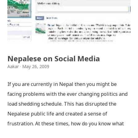
विपरित दिशा तिर फर्किएकाछन् । उनीहरुलाई हेर्दा लाग्दैन कि, उनीहरु
कुनै समय सँगै थिए । हुन त अफिस जाने बाटो पनि एकै छ, अनि दिनहुँ
देख्छन् तर पनि नदेखेको, नचिनेको नाटक गर्छन् । हुन त उनीहरु बिच
केही भएकै थिएन । सुनाउँदा पनि सबै हाँस्नेछन्, उनीहरु को मनमुटाव
को कारण सुनेर । (फेरी भनुँ भने नि, आफ्नै बेइज्जत हुन्छ, भन्द...
Nepalese on Social Media
Aakar
May 26, 2009
If you are currently in Nepal then you might be
facing problems with the ever changing politics and
load shedding schedule. This has disrupted the
Nepalese public life and created a sense of
frustration. At these times, how do you know what
people are asking from the government? The angry