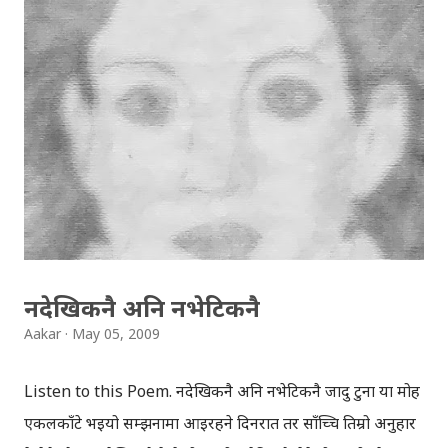
सँग, अनलाईन कुरा गरेको थिँए । सन्देशमुलक छोटो फिल्म खेल्दा
आफूलाई निकै रमाइलो र नौलो अनुभव भएको नायक राजबल्लभ
कोइरालाले बताए । नेपाली व्यवसायिक चलचित्र चाँहि यस्तो
विषयवस्तुमा बनाउन सकिँदैन भन्दै उनले भने, यहाँ त मान्छेलाई बुझाउनै
गाह्रो छ, कल्ले हेर्ने त्यस्तो चलचित्र । युवाहरुलाई लक्षित गरेर तयार
गरिएको चलचित्र अपवाद, नेपाली टिभि च्यानलहरुबाट पनि प्रसारण
भैसकेको जानकारी नायक कोइरालाले हामीलाई गराए । नेपाली
चलचित्रहरुमा अहिले सर्वाधिक व्यस्त रहेका नायक कोइराला, ले
सामाजिक सन्देश दिन को लागि यस्ता कुराहरु को अ...
नदेखिकनै अनि नभेटिकनै
Aakar
May 05, 2009
Listen to this Poem. नदेखिकनै अनि नभेटिकनै जादु टुना या मोह
एकलकाँटे भइयो सम्झनामा आइरहने दिनरात तर साँच्चि तिम्रो अनुहार