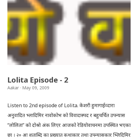
। अत: नेपाल यातायात चढ्दा प्राय: ढिलो हुँदैन, यदि धेरै ठूलो जाम मा
फसिएन भने । आज म मात्र एक्लो छैन, मेरो साथ मा दाजु पनि हुनुहुन्छ,
हामीलाई सुकेधारा पुग्न हतार छ । दाजुले बसपार्क जाउँ भन्दा भन्दै मैले
नेपाल यातायात सुझाएँ । यो गाडि मा चढ्दा थाहा हुन्छ कि, खुट्टा मा पनि
आँखा हुनु जरुरी छ भनेर । एउटा पाइला राख्न पनि धेरै सोच्नुपर्छ, यस्तो
सकस हुन्छ कि, गाडि मा उभिँदा केही मा समाउनुपर्ने जरुरी हुँदैन ।
चारैतिर नै मान्छे बाट घेरिएका ...
Lolita Episode - 2
Aakar
May 09, 2009
Listen to 2nd episode of Lolita. केशरी हुमागाईव्दारा
अनुवादित भ्लादिमिर नावोकोभ को विवादास्पद र बहुचर्चित उपन्यास
“लोलिता” को दोश्रो अंक लिएर आजको रेडियोवाचनमा उपस्थित भएका
छौँ । २० औँ शताब्दि का प्रख्यात कथाकार तथा उपन्यासकार भ्लिदिमिर