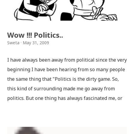
Wow !!! Politics..
Sweta
May 31, 2009
I have always been away from political since the very
beginning I have been hearing from so many people
the same thing that "Politics is the dirty game. So,
this kind of surrounding made me go away from
politics. But one thing has always fascinated me, or
let me say one woman, one Italian-Indian woman
who leads congress in India , yes I am talking about
Sonia Gandhi..."Sonia Gandhi" for me is the idol in