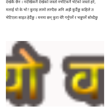
देखेकै छैन । नदेखिकनै देखेको जस्तो नभेटिकनै भेटेको जस्तो हरे,
मलाई यो के भो ! कुराइ लामो लाग्दैछ अनि अझै कुर्दैछु कहिले त
भेटिएला साइत हेर्दैछु । मनमा छन् कुरा धेरै गर्नुपर्ने र भन्नुपर्ने सोध्दैछु
जवाफ मनबाटै भन्छौ, भेट्नैपर्छ आफूले चेकजाँच गर्नैपर्छ ! नदेखिकनै
अनि नभेटिकनै विश्वासमा छु कल्पनामै भएपनि तिम्रो अनुहार हेर्छु ।
अरुलाई उडन्ते कथा जस्तो मेरो मगज सन्केजस्तो तर हैन, नदेखिकनै
देखेको जस्तो नभेटिकनै भेटेको जस्तो हरे, मलाई यो के भो ! -माथिको
अडियो डाउनलोड गर्नुहोस् ।