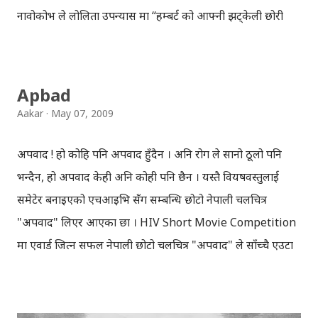
नावोकोभ ले लोलिता उपन्यास मा “हम्बर्ट को आफ्नी झट्केली छोरी
लोलिता प्रतिको यौनाभावको खुलासा” गरेकाछन् । आजको रेडियोवाचन
को बसाइमा संसारभर करोडौँ प्रति बिक्रि भइसकेको उपन्यास “लोलिता”
को यो दोश्रो अंक हाम्रा लोकप्रिय रेडियोकर्मी अच्युत घिमिरे वाचन
Apbad
गर्दैहुनुहुन्छ, २५ औँ पृष्ठदेखि । लोलिता हिँड्दा हिँड्दै आएर रोकिइ …
Aakar
May 07, 2009
श्रीमती हेज… प्रोफेसर हम्बर्ट… प्रोफेसर हम्बर्ट लोलितालाई यौनको
आँखाले हेर्दैछन्… । अनौठो सम्बन्ध र एकदमै विवादास्पद उपन्यास
अपवाद ! हो कोहि पनि अपवाद हुँदैन । अनि रोग ले सानो ठूलो पनि
लोलिता, यस्तै यस्तै प्रसंगहरु सँग अघि बढ्दै जान्छ । अच्युत घिमिरे को
भन्दैन, हो अपवाद केही अनि कोही पनि छैन । यस्तै वियषवस्तुलाई
वाचनमा सरल र सहज लागेको “लोलिता” को कथा मैले भनिरहनु जरुरी
समेटेर बनाइएको एचआइभि सँग सम्बन्धि छोटो नेपाली चलचित्र
लाग्दैन । यहाँहरु ले सुनेर नै मुल्यांकन गर्नसक्नुहुन्छ । जब जब, श्रीमती
"अपवाद" लिएर आएका छौँ । HIV Short Movie Competition
हेज घरबाहिर हुन्थिन तब प्रोफेसर लोलितालाई चलाउने र जिस्क्याउने
मा एवार्ड जित्न सफल नेपाली छोटो चलचित्र "अपवाद" ले साँच्चै एउटा
नियत ले हरदम लोलिताकै वरिपरि घुमिरहेका हुन्थे । यह...
फरक कोण बाट विषयवस्तुलाई मज्जाले अगाडि बढाएको छ । Watch
Nepali Short Movie: Apabad मैले यसै चलचित्रको सेरोफेरोमा
रहेर, अहिलेको नेपाली चलचित्रका व्यस्त नायक राजबल्लभ कोइराला