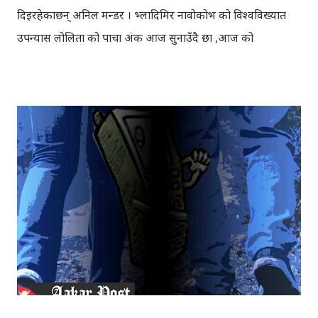
दिइरहेकाछन् अनिल मन्डर । भ्लादिमिर नावोकोभ को विश्वविख्यात
उपन्यास लोलिता को पाचौँ अंक आज सुनाउँदै छौँ ,आज को
रेडियोवाचनमा । केशरी अमगाईव्दारा नेपाली मा अनुवादित उपन्यास
“लोलिता”, प्रोफेसर “हम्बर्ट र लोलिता” बिच को यौनसम्बन्धमा आधारित
उपन्यास हो । एउटा बुढो प्रोफेसर र कलिली केटी बिच को सम्बन्ध को
वर्णन गरिएको यो उपन्यास, विश्व कै सर्वाधिक विवादाश्पद उपन्यास हो
। प्रोफेसर हम्बर्ट, लोलितालाई लिएर सहर सहर मा डुलिरहेकाछन् ।
विभिन्न सहरका प्राय: जसो सबै होटल, मोटल चहारिरहेकाछन् ।