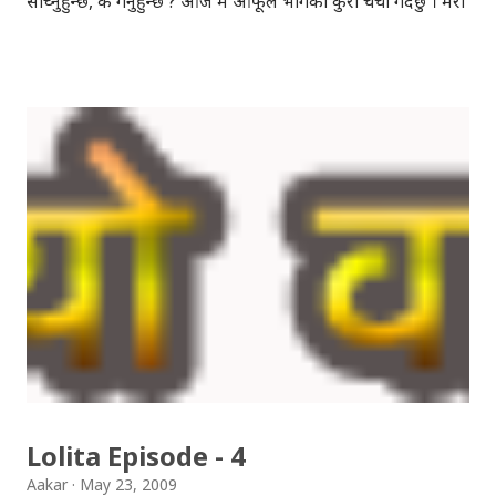
सोच्नुहुन्छ, के गर्नुहुन्छ ? आज म आफूले भोगेको कुरा चर्चा गर्दैछु । मेरो
ईमेल
info.aakar@gmail.com
मा केही महिना देखि एउटा
कम्पनीलाई पठाइको ईमेलहरु आउनथाले । हुन त सबैभन्दा पहिले
गुगल ले नै आफ्नो ईमेल हो भनेर भेरिफाइ गर्नुभनेर एउटा इमेल
पठाएको थियो । तर म निकै कन्फ्युजनमा परेँ, कारण आफूले
नबनाएको ईमेल लाई किन आफ्नो भनेर भेरिफाइ गर्न लगाइरहेछ भनेर,
अनि त्यस ईमेल को लिंकमा क्लिक गरिन, लाग्यो झुक्किएर मेरो
इनबकक्स मा आइपुगेको होला । कारण कहिलेकाँहि, गुगलले मलाई
दोहोर्‍याएर ईमेल पठाउने गरेको छ, पहिलो ईमेल झुक्किएर आएको
भन्दै । न कसैले एकाउन्ट ह्‍याक गर्न लागेको हो कि भन्ने शंकाको कारण
पनि मैले त्यो ईमेल भेरिफाइ गरिन । कुरा यत्तिमै टुंगिएको थियो । त्यो
कुरा बिर्सिसकेको थिँए, तर केही दिनपछि मेरो ईनबक्समा एउटा कम्पनी
को ईमेल आयो । मैले केही सोच्नै सकिन, किन यस्तो ईम...
Lolita Episode - 4
Aakar
May 23, 2009