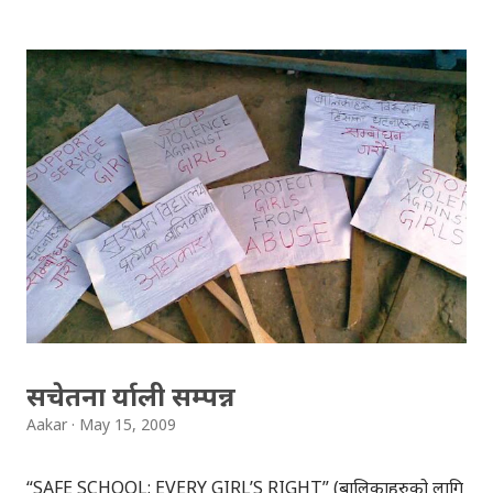
“लोलिता”, प्रोफेसर “हम्बर्ट र लोलिता” बिच को यौनसम्बन्धमा आधारित
उपन्यास हो । एउटा बुढो प्रोफेसर र कलिली केटी बिच को सम्बन्ध को
वर्णन गरिएको यो उपन्यास, विश्व कै सर्वाधिक विवादाश्पद उपन्यास हो
। हम्बर्ट को सार्लट सँग बिहे भयो… हम्बर्ट सयनकक्ष मा पनि सार्लटलाई
लोलिता सम्झन्थे… सार्लट र हम्बर्ट बिच झगडा… सार्लट को गाडि
दुर्घटनामा मृत्यु हुन्छ… लोलिता र हम्बर्ट सँगै… यस्तै यस्तै कथा सँगै
उपन्यास अगाडि बढेको छ । तपाईलाई रेडियोवाचनमा, लोलिता को
वाचन कस्तो लाग्दैछ । प्रतिक्रियाको आशा मा रहेकाछौँ ।
सचेतना र्याली सम्पन्न
Aakar
May 15, 2009
“SAFE SCHOOL: EVERY GIRL’S RIGHT” (बालिकाहरुको लागि