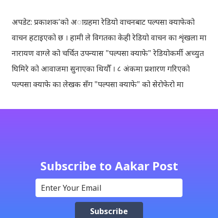
अपडेट: प्रकाशक'को अाग्रहमा रेडियो वाचनबाट पल्पसा क्याफेको
वाचन हटाइएको छ । हामी ले विगतका केही रेडियो वाचन का शृंखला मा
नारायण वाग्ले को चर्चित उपन्यास "पल्पसा क्याफे" रेडियोकर्मी अच्युत
घिमिरे को आवाजमा सुनाएका थियौँ । ८ अंकमा प्रशारण गरिएको
पल्पसा क्याफे का लेखक सँग "पल्पसा क्याफे" को सेरोफेरो मा
गरिएको कुराकानी राख्ने योजना हाम्रो थियो तर अन्तरवार्ता को रेकर्ड
अहिले फेला पार्न नसकिएकोले प्रशारण गर्न असमर्थ भएका छौँ, पछि
भेटिएको खण्डमा हामी अवश्य पनि राख्ने नै छौँ । हामीले भनिरहनुपर्दैन,
पल्पसा क्याफे एक उत्कृष्ट उपन्यास हो जसलाई ऐतिहासिक दस्तावेज
भन्दा पनि फरक नपर्ला । रेडियोवाचन को शृंखला मा यी सम्पुर्ण अंकहरु
Subscribe to Aakar Post
उपलब्ध गराइदिनुहुने अच्युत घिमिरेलाई धेरै धेरै धन्यवाद । पल्पसा
क्याफे त सुनिसकियो, तर यहाँहरु ले पल्पसा क्याफेलाई कसरी मुल्यांङ्कन
गर्नुभयो थाहा छैन । खैर कुरो जेसुकै होस्, आज यहाँ म केही साथिहरुको