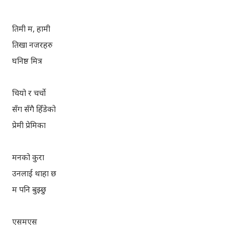
तिमी म, हामी
तिखा नजरहरु
घनिष्ठ मित्र
चियो र चर्चो
सँग सँगै हिँडेको
प्रेमी प्रेमिका
मनको कुरा
उनलाई थाहा छ
म पनि बुझ्छु
एसम्एस