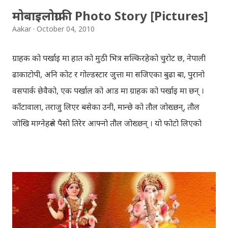
seldom does. She is stubborn to go meet Krishna.
मोबाइलोग्राफी Photo Story [Pictures]
Later she sets out as a Yogini in a long voyage to
Aakar
October 04, 2010
search self, leaving her parents. She is accompanied
by her friend Bisakha everywhere she went. Radha
ग्राहक को पर्खाइ मा हात को मुठी भित्र सल्किरहेको चुरोट छ, नेपाली
faces...
ढाकाटोपी, अनि कोट र गोल्डस्टार जुत्ता मा सजिएका बुढा बा, पुरानो
वसपार्क छेवैको, एक पर्खाल को आड मा ग्राहक को पर्खाइ मा छन् ।
काँटावाला, तराजु लिएर बसेका उनी, मान्छे को तौल जोख्छन्, तौल
जोखि माग्नेहरुले पैसो तिरेर आफ्नो तौल जोख्छन् । यो फोटो लिएको
समय नेपाली कांग्रेस को महाधिवेशन चल्दैथियो । बाटोभरि मान्छेहरु को
भिड थियो, तर यस्तो लाग्दैथ्यो यी बुढा बा लाई केही वास्ता थिएन । उनी
चुरोट तान्दै आफैँ मा हराइरहेका झैँ देखिन्थेँ । ढल्किँदो दिन त्रिपुरेश्वर मा
अवस्थित मन्दिर को फोटो खिच्दा, पश्चिम मा सूर्य डुब्न लागिसकेको
थियो । कोलाहाल को बिचमा उभिएको मन्दिर आफू मा चाँहि साह्रै शान्त
छ । पुल्चोक मा आयोजित लोकस २०१० हेरेर फर्किँदै गर्दा, थकाइ मार्ने