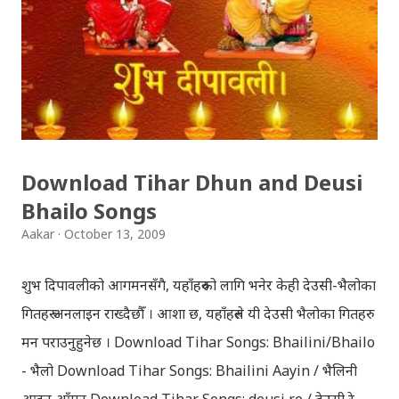
उद्देश्य ले यही मन्दिर मा एकछिन अडिएको थिँए । झोलुङ्गे पुल ललितपुर
बालकुमारी मा, मनोहरा खोला माथि रहेको झोलुंङ्गे पुल ! यो फोटो
खिच्दा, मौसम सफा थिएन, हल्का वर्षा भइरहेथ्यो । त्यसदिन केही
साथिहरु को साथ मा, नयाँ वानेश्वर, शंखमुल हुँदै यो झोलुङ्गे पुल तरेर,
बालकुमारी हु...
Download Tihar Dhun and Deusi
Bhailo Songs
Aakar
October 13, 2009
शुभ दिपावलीको आगमनसँगै, यहाँहरुको लागि भनेर केही देउसी-भैलोका
गितहरु अनलाइन राख्दैछौँ । आशा छ, यहाँहरुले यी देउसी भैलोका गितहरु
मन पराउनुहुनेछ । Download Tihar Songs: Bhailini/Bhailo
- भैलो Download Tihar Songs: Bhailini Aayin / भैलिनी
आइन आँगन Download Tihar Songs: deusi re / देउसी रे