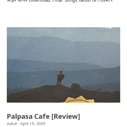
Download Tihar Song: tiharai aayo lau jhilimili / तिहारै
आयो लौ झिलिमिली Download Tihar Songs: diyo baali
sanjh ko / दियो बाली साँझ को Download: Tihar Dhun
(Deusi,Bhailo)/ तिहार धुन(देउसी भैलो)- सुरसुधा नोट: यी अपलोड
गरिएका गितसंगितहरु व्यावसायिक प्रायोजनको लागि प्रयोग नगर्न आग्रह
गर्दछौँ । इन्टरनेटमा भेटिएका गितहरुलाई हामीले यहाँ एकै ठाउँमा
सजिलोको लागि राखिदिएको मात्र हौँ । तपाई यदि यी गित संगितको
सर्जक हुनुहुन्छ र गित संगित यहाँबाट हटाउनुपर्ने भए जानकारी
गराउनुहोला । फेरी एकपटक शुभ दिपावलीको हार्दिक मंगलमय
शुभकामना व्यक्त गर्दछौँ ।
Palpasa Cafe [Review]
Aakar
April 19, 2009