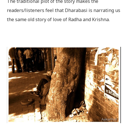
The traditional plot of the story makes the
readers/listeners feel that Dharabasi is narrating us
the same old story of love of Radha and Krishna.
However , the story based on the traditional plot it
portrays the modern era in a dramatic way such that
it speaks of so many hidden things that we will be
amazed while ending it up. Radha and Krishna are
the eternal lovers. Lord Krishna and Radha are
together since childhood. But in teenage they are
separated (as in the traditional story) and Lord
Krishna has to go away leaving Vindraban for
fulfilling the task for which he has taken birth.This
brings tragedy to Radha and all the people in
Vindraban. Radha waits for Krishna to arrive but he