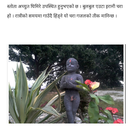
प्रस्तोता अच्युत घिमिरे उपस्थित हुनुभएको छ । बुलबुल एउटा इरानी चरा
हो । रात्रीको समयमा गाउँदै हिंड्‍ने यो चरा गजलको प्रतीक मानिन्छ ।
इरानदेखि नेपाल सम्मको यात्रा गरेकी बुलबुल, नेपालका लागि नौलो हैन
। यो सर्वव्यापी छ । गजलका रागहरु जहाँ जहाँ अलापिन्छन्, त्यहीं त्यहीं
यसको उपस्थिति रहन्छ । प्रेम, विरह, उत्साह, उमंग अनि थुप्रै मनका
संवेगहरु बुलबुलले समेट्‍छ । बुलबुल सुन्न थालेपछि हामी सबै एउटा
समूहमा समेटिन्छौं र बुलबुल भित्र आफैंले आफ्‍नो नाम दिन्छौं -
बुलबुललियन । हामी यहाँ एकाकार भएर लाग्छौं, गजलको भावनात्मक
सहवासमा । " एउटा प्रेमको बिरुवा हामी रोप्छौं.....युग युग सम्म लगाएर यो
प्रीतलाई अमर गर्छौँ।" Bulbul is a Radio Program (a gajal
program). Thanks to BULBUL Team for bringing
such a wonderful program.You can directly send your
suggestion, comments & even your gajal to: bulbu...