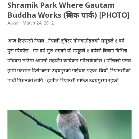
Shramik Park Where Gautam
Buddha Works (श्रमिक पार्क) [PHOTO]
Aakar
March 24, 2012
आज टिएफसी नेपाल , नेपाली ट्विटर प्रयोगकर्ताहरुको समूहले १ वर्ष
पुरा गरेकोछ । गत वर्ष सुरु भएको यो समूहले १ वर्षको बिचमा विभिन्न
पाँचवटा ठाउँमा आफ्नो सहयोग कार्यक्रम गरिसकेकोछ । पछिल्लो पटक
हामी गतसाल डिसेम्बरमा उदयपुरको गाईघाट गएका थियौँ, टिएफसीको
पाचौँ मिसनको लागि । हामीले टिएफसी मार्फत उदयपुरमा रहेको
दृष्टिविहिन स्रोत कक्षाका दृष्टिविहिन विद्यार्थीहरुलाई सहयोग गरेका
थियौँ ! माथि यति धेरै भुमिका त बाँधे तर अब यहाँ राख्न खोजिएको कुरा
भने फरक छ ! समग्रमा भन्दा गाईघाट जाँदा खिचिएको श्रमिक पार्कको
फोटोहरु यहाँ राख्दैछु । स्रस्टा स्मारक, श्रमिक पार्क, ज्ञानविज्ञान कुञ्ज,
भगवती पर्यटन क्षेत्र आदिको नामले प्रचलित पार्कमा विभिन्न देवदवताको