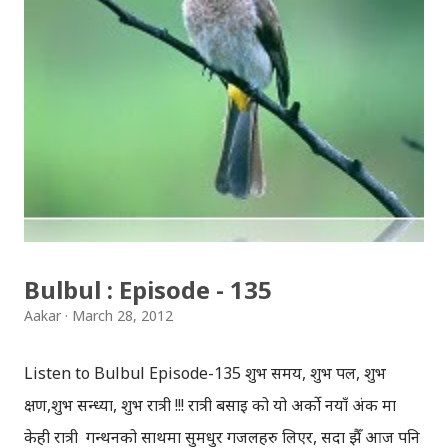
आक्कल झुक्कल कुरा गरिने भएपनि उनको ‘म्यासेज’ पहिलोपल्ट
च्याटमा अकस्मात आइपुगेको थियो ! म उनको बारेमा प्रस्ट हुन
सकिरहेको थिँइन ! अत: फेरि सोधेँ, “यो खुशी को हो?” मेरो प्रश्नले, उसले
आफू दुखित भएको जनाउ दिन लेखी “:(” “हैन किन यति रिङ्ग्याएको
मलाई”, मैले सोधेँ । “नाम मे क्या रखा है? ;)”, उसको जवाफ ! “नाममा
धेरै कुरा राख्या छ हजुर, चिन्नु त पर्यो नि, आफू कोसँग कुरा गर्दैछु भनेर”,
मैले भनेँ ! “पिक द नेम, तिम्लाई जुन मन पर्छ त्यही राख”, उसले मलाई
नाम छान्ने अधिकार दिई ।...
Bulbul : Episode - 135
Aakar
March 28, 2012
Listen to Bulbul Episode-135 शुभ समय, शुभ पल, शुभ
क्षण,शुभ सन्ध्या, शुभ रात्री !!! रात्री बसाइ को यो अर्को नयाँ अंक मा
केही रात्री गन्थनको साथमा सुमधुर गजलहरु लिएर, सदा झैँ आज पनि