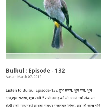
संवेगहरु बुलबुलले समेट्‍छ । बुलबुल सुन्न थालेपछि हामी सबै एउटा
समूहमा समेटिन्छौं र बुलबुल भित्र आफैंले आफ्‍नो नाम दिन्छौं -
बुलबुललियन । हामी यहाँ एकाकार भएर लाग्छौं, गजलको भावनात्मक
सहवासमा । " एउटा प्रेमको बिरुवा हामी रोप्छौं.....युग युग सम्म लगाएर यो
प्रीतलाई अमर गर्छौँ।" Bulbul is a Radio Program (a gajal
program). Thanks to BULBUL Team for bringing
such a wonderful program.You can directly send your
suggestion, comments & even your gajal to: bulb...
Bulbul : Episode - 132
Aakar
March 07, 2012
Listen to Bulbul Episode-132 शुभ समय, शुभ पल, शुभ
क्षण,शुभ सन्ध्या, शुभ रात्री !!! रात्री बसाइ को यो अर्को नयाँ अंक मा
केही रात्री गन्थनको साथमा सुमधुर गजलहरु लिएर, सदा झैँ आज पनि