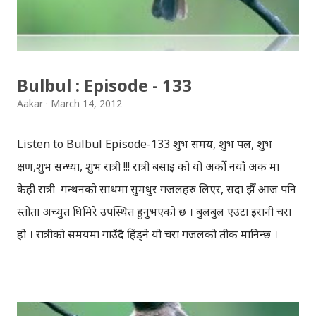
भइरहने भएका कारण, पौडेलको ट्विट र फोटो सही छ भन्ने विश्वासमा
म थिँए ! अत: पहिले जी. पौडेल सँग नै क...
Bulbul : Episode - 133
Aakar
March 14, 2012
Listen to Bulbul Episode-133 शुभ समय, शुभ पल, शुभ
क्षण,शुभ सन्ध्या, शुभ रात्री !!! रात्री बसाइ को यो अर्को नयाँ अंक मा
केही रात्री गन्थनको साथमा सुमधुर गजलहरु लिएर, सदा झैँ आज पनि
प्रस्तोता अच्युत घिमिरे उपस्थित हुनुभएको छ । बुलबुल एउटा इरानी चरा
हो । रात्रीको समयमा गाउँदै हिंड्‍ने यो चरा गजलको प्रतीक मानिन्छ ।
इरानदेखि नेपाल सम्मको यात्रा गरेकी बुलबुल, नेपालका लागि नौलो हैन
। यो सर्वव्यापी छ । गजलका रागहरु जहाँ जहाँ अलापिन्छन्, त्यहीं त्यहीं
यसको उपस्थिति रहन्छ । प्रेम, विरह, उत्साह, उमंग अनि थुप्रै मनका