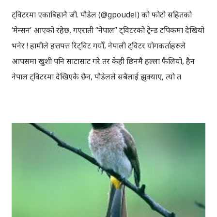
ट्विटरमा एकाबिहानै जी. पौडेल (@gpoudel) को फोटो सहितको
‘मेन्सन’ आएको रहेछ, गएराती “नेपाल” ट्विटरको ट्रेन्ड टपिकमा देखियो
भनेर ! हामीले हत्तपत्त रिट्विट गर्यौँ, नेपाली ट्विटर प्रयोगकर्ताहरुले
आपसमा खुशी पनि साटासाट गरे तर केही छिनमै हल्ला फैलियो, हैन
नेपाल ट्विटरमा देखिएकै छैन, पौडेलले सबैलाई झुक्याए, त्यो त
‘फोटोसप’ गरेको ‘फेक’ फोटो हो, आदि इत्यादी ! केहीले भन्नु नभन्नु, केही
बाँकी राखेनन्, त्यो देख्दा चाँही नराम्रो लाग्यो ! फोटो सहित गरेको
ट्विटलाई आधारहिन भन्दै ‘फेक’ फोटो र ‘फेक’ ट्रेन्ड भन्दै, ट्विटगर्ने र ती
ट्विट रिट्विट गर्नेको बाढि नै आयो । ती ट्विटहरु देखेपछि मलाई ‘नेपाल’
ट्रेन्ड भएको भएपनि खासै उत्साहित बनाएन ! ट्विटरको टाइमलाइन हेर्नै
दिक्क लाग्नेगरि ट्विट आउन थालेपछि, केही ट्विटर टुलहरु चलाएर हेरेँ
! नेपाल ‘ट्रेन्ड’ भएको हो कि होइन भनेर थाहा पाउन, ट्विटको,
सोसलमेन्सन, टप्सी आदि ‘साइट’हरुमा धाइयो तर ‘नेपाल’ को नाम
निशान कहीँ भेटिएन ! जी. पौडेल सँग पहिले पनि ट्विटरमा कुराकानी