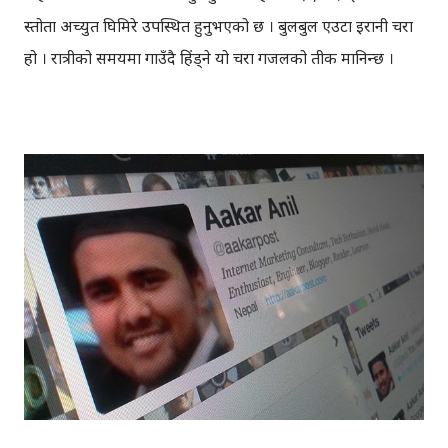
प्रस्तोता अच्युत घिमिरे उपस्थित हुनुभएको छ । बुलबुल एउटा इरानी चरा
हो । रात्रीको समयमा गाउँदै हिंड्‍ने यो चरा गजलको प्रतीक मानिन्छ ।
इरानदेखि नेपाल सम्मको यात्रा गरेकी बुलबुल, नेपालका लागि नौलो हैन
। यो सर्वव्यापी छ । गजलका रागहरु जहाँ जहाँ अलापिन्छन्, त्यहीं त्यहीं
यसको उपस्थिति रहन्छ । प्रेम, विरह, उत्साह, उमंग अनि थुप्रै मनका
संवेगहरु बुलबुलले समेट्‍छ । बुलबुल सुन्न थालेपछि हामी सबै एउटा
समूहमा समेटिन्छौं र बुलबुल भित्र आफैंले आफ्‍नो नाम दिन्छौं -
बुलबुललियन । हामी यहाँ एकाकार भएर लाग्छौं, गजलको भावनात्मक
सहवासमा । " एउटा प्रेमको बिरुवा हामी रोप्छौं.....युग युग सम्म लगाएर यो
प्रीतलाई अमर गर्छौँ।" Bulbul is a Radio Program (a gajal
program). Thanks to BULBUL Team for bringing
such a wonderful program.You can directly send your
suggestion, comments & even your gajal to: bulb...