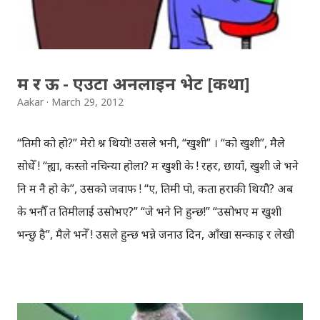
म र ऊ - एउटा अनलाइन भेट [कथा]
Aakar
March 29, 2012
“तिमी को हो?” मेरो प्रश्न थियो! उसले भनी, “खुशी” । “को खुशी”, मैले
सोधेँ ! “ह्या, कस्तो नचिन्या होला? म खुशी के ! रहर, छायाँ, खुशी जे भने
नि म नै हो के”, उसको जवाफ ! “ए, तिमी पो, कता हराकी थियौ? अब
के भनौँ त तिमीलाई उसोभए?” “जे भने नि हुन्छ!” “उसोभए म खुशी
भन्छु है”, मैले भनेँ ! उसले हुन्छ भन्ने जनाउ दिन, आँखा सन्काइ र लेखी
“हे हे” । कुरा यसरी नै सुरु भएको थियो च्याटमा ! च्याटमा को सँग कुरा
गरिरहेछु, आफैँलाई पत्तो छैन, न पहिले च्याट गरिएको थियो, न भेट नै
गरिएको थियो । ट्विटरमा नाम परिवर्तन गरिरहने ऊसँग ट्विटरमा