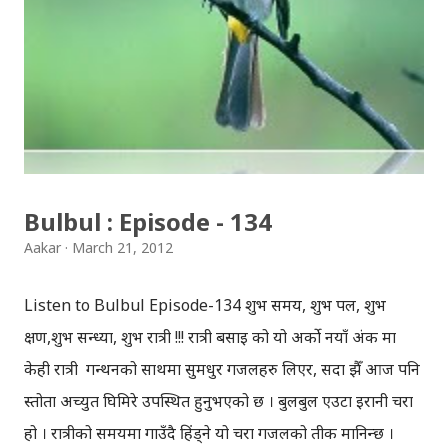
मुर्तिका साथै नेपाली जनजिवन झल्कने मुर्तिहरु छन् । पार्कको बिचमा
गौतम बुद्धको श्रमिक रुप झल्कने मुर्ति राखिएकोछ । श्रमिक पार्कको
रुपमा त्यस पार्कलाई चिनाउने प्रयत्न गरिएको भएपनि, पार्कको निर्माण
सम्पन्न भएकोछैन । पार्कको काम हुँदा हुँदै विविध कारणले, पार्कको
काम रोकिएको रहेछ । तर पनि गाईघाट पुगियो भने, एकपटक श्रमिक
पार्क चाँहि जानै पर्ने ठाउँ रहेछ ! पार...
Bulbul : Episode - 134
Aakar
March 21, 2012
Listen to Bulbul Episode-134 शुभ समय, शुभ पल, शुभ
क्षण,शुभ सन्ध्या, शुभ रात्री !!! रात्री बसाइ को यो अर्को नयाँ अंक मा
केही रात्री गन्थनको साथमा सुमधुर गजलहरु लिएर, सदा झैँ आज पनि
प्रस्तोता अच्युत घिमिरे उपस्थित हुनुभएको छ । बुलबुल एउटा इरानी चरा
हो । रात्रीको समयमा गाउँदै हिंड्‍ने यो चरा गजलको प्रतीक मानिन्छ ।