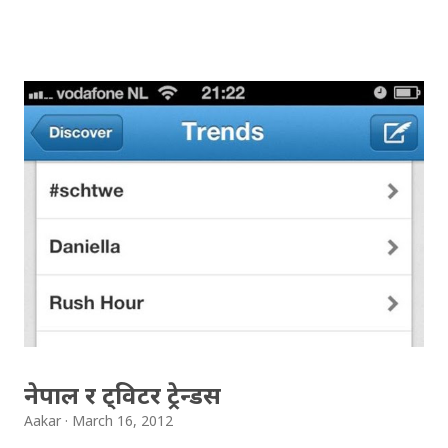
इरानदेखि नेपाल सम्मको यात्रा गरेकी बुलबुल, नेपालका लागि नौलो हैन
। यो सर्वव्यापी छ । गजलका रागहरु जहाँ जहाँ अलापिन्छन्, त्यहीं त्यहीं
यसको उपस्थिति रहन्छ । प्रेम, विरह, उत्साह, उमंग अनि थुप्रै मनका
संवेगहरु बुलबुलले समेट्‍छ । बुलबुल सुन्न थालेपछि हामी सबै एउटा
समूहमा समेटिन्छौं र बुलबुल भित्र आफैंले आफ्‍नो नाम दिन्छौं -
बुलबुललियन । हामी यहाँ एकाकार भएर लाग्छौं, गजलको भावनात्मक
सहवासमा । " एउटा प्रेमको बिरुवा हामी रोप्छौं.....युग युग सम्म लगाएर यो
प्रीतलाई अमर गर्छौँ।" Bulbul is a Radio Program (a gajal
program). Thanks to BULBUL Team for bringing
such a wonderful program.You can directly send your
suggestion, comments & even your gajal to: bulb...
नेपाल र ट्विटर ट्रेन्डस
Aakar
March 16, 2012