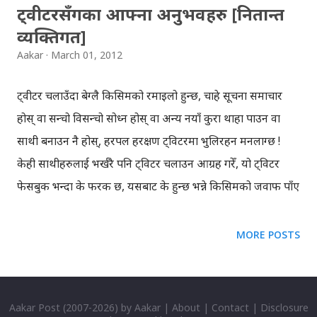
ट्वीटरसँगका आफ्ना अनुभवहरु [नितान्त
व्यक्तिगत]
Aakar
March 01, 2012
ट्वीटर चलाउँदा बेग्लै किसिमको रमाइलो हुन्छ, चाहे सूचना समाचार
होस् वा सन्चो विसन्चो सोध्न होस् वा अन्य नयाँ कुरा थाहा पाउन वा
साथी बनाउन नै होस्, हरपल हरक्षण ट्विटरमा भुलिरहन मनलाग्छ !
केही साथीहरुलाई भर्खरै पनि ट्विटर चलाउन आग्रह गरेँ, यो ट्विटर
फेसबुक भन्दा के फरक छ, यसबाट के हुन्छ भन्ने किसिमको जवाफ पाँए
! मेरो सुझाव थियो, रेगुलर एक हप्ता जसरी नि चलाउ, आफैँ थाहा हुन्छ
ट्विटर भनेको के हो भनेर ! अनि ट्विटर चलाउनेहरुलाई ट्विटर के हो
MORE POSTS
भनेर, बुझाउनु पर्छ जस्तो पनि लाग्दैन ! माइक्रोब्लगिङ साइट ट्वीटरको
बारेमा सबैको आ-आफ्नै किसिमको धारणा होला, अनि यसको
प्रायोजनको कारण पनि सबैको लागि फरक-फरक नै होला । कोही ट्वीटर
Aakar Post
(2007-
2026) by
Aakar
|
About
|
Contact
|
Disclosure