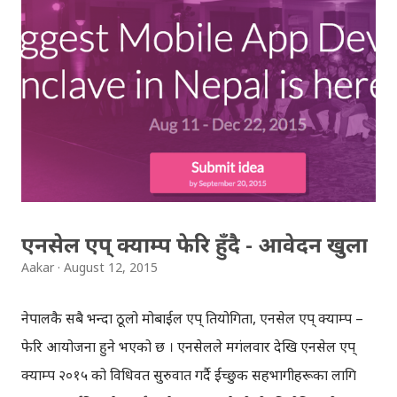
क्यारेक्टर लिमिट भने यथावत नै राखियो । ( पढ्नुस् ट्विटरको ईतिहास
- ह्याचिङ ट्विटर ) मेसेजिङ/च्याट एप्‌मा आएको बाढीसँगै, ट्विटरलाई
नयाँ प्रयोगकर्ता ल्याउन र टिकाइराख्न ठूलो चुनौती थपिएकोछ ।
ट्विटरको १४० क्यारेक्टर लिमिट विशेषता भएपनि, डिएम'मा धेरै कुरा
भन्न नपाउनु, दोहोरो सम्वाद/च्याट फररररर गर्न नपाउनु आदि समस्या
रहेको थियो । म र साथीहरु ट्विटरमै छौँ भनेपनि केही लामो म्यासेज
पठाउनुपर्यो वा च्याट गर्नुपर्यो भने, अरु एप् चलाउनुपर...
एनसेल एप् क्याम्प फेरि हुँदै - आवेदन खुला
Aakar
August 12, 2015
नेपालकै सबै भन्दा ठूलो मोबाईल एप् प्रतियोगिता, एनसेल एप् क्याम्प –
फेरि आयोजना हुने भएको छ । एनसेलले मगंलवार देखि एनसेल एप्
क्याम्प २०१५ को विधिवत सुरुवात गर्दै ईच्छुक सहभागीहरूका लागि