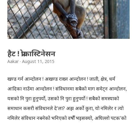
सुपेरिवेक्षण तथा लगानी भने एल्फाबेटले गर्नेछ । अब गुगल होइन,
एल्फाबेट कम्पनी भन्ने गरौँ। ➤ आकारपोष्ट एन्ड्रोइड एप् डाउनलोड गर्नुस्
।
हैट ! प्रोक्रास्टिनेसन
Aakar
August 11, 2015
खण्ड गर्न आन्दोलन ! अखण्ड राख्न आन्दोलन ! जाती, क्षेत्र, धर्म
आदिका नाउँमा आन्दोलन ! संविधानमा सबैको माग समेट्न आन्दोलन,
यसको नि पुरा हुनुपर्यो, उसको नि पुरा हुनुपर्यो ! सबैको समस्याको
समाधान कसरी संविधानले दे'ला? अझ अर्को कुरा, यो नमिलेर र त्यो
नमिलेर संविधान नबनेको भनिएको वर्षौँ भइसक्यो, अघिल्लो पटक'को
संविधान सभा यही संघियताकै कुरो नमिलेर, खत्तम भयो । घोषणा