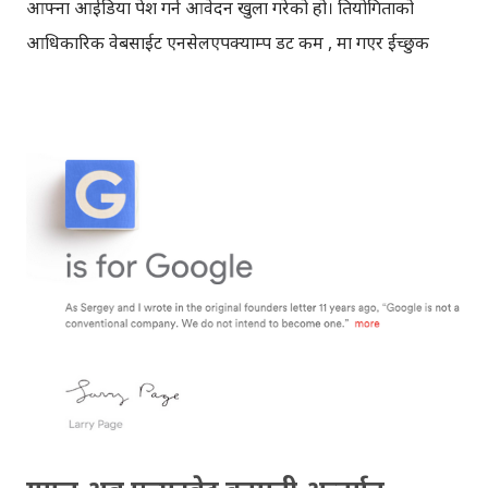
आफ्ना आईडिया पेश गर्न आवेदन खुला गरेको हो। प्रतियोगिताको
आधिकारिक वेबसाईट एनसेलएपक्याम्प डट कम , मा गएर ईच्छुक
प्रतियोगिहरूले आफ्नो टिम र एप् आईडिया वेबसाईत मार्फत दर्ता गर्न
सक्छन् । एनसेल एप् क्याम्प २०१५ मा खेल तथा मनोरञ्जन, स्वास्थ्य,
पर्यटन, र उपयोगिता गरी चार वटा विभिन्न विधाहरू छुट्याइएको छ । सन्
२०१४ मा जस्तै, एनसेल एप् क्याम्प २०१५ पनि चरणगत रूपमा
सञ्चालन हुनेछ । पहिलो चरणमा, आवेदन परेका सम्पूर्ण प्रतियोगिहरू
मध्ये उत्कृष्ट १५० वटा आईडियालाई क्षमता अभिवृद्धि तालिममा
सहभागि गराईनेछ । दोस्रो चरणमा, हरेक विधाबाट ६ वटा उत्कृष्ट एप् -
अर्थात् कुल २४ टिमलाई - अन्तिम चरणका लागि छनौट गरिनेछ । सोही
उत्कृष्ट २४ बाट चार ‘विधा विजेता’ र एक ‘मुख्य विजेता’ को घोषणा
गरिनेछ । हरेक विधाका विजेताले रु.२ लाख ५० हजारको नगद पुरस्कार
जित्नेछन् भने मुख्य विजेताले थप रु. ५ लाख जित्नुको साथै विदेशमा हुने
यस...