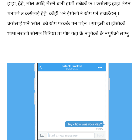
हाहा, हेहे, लोल आदि लेख्ने बानी हामी सबैको छ । कसैलाई हाहा लेख्न
मनपर्छ त कसैलाई हेहे, कोही भने ईमोजी नै प्रयोग गर्न रुचाउँछन् ।
कसैलाई भने 'लोल' को प्रयोग पटक्कै मन पर्दैन । स्माइली वा हाँसोको
भाषा नराखी सोसल मिडिया मा पोष्ट गर्दा के नपुगेको के नपुगेको लाग्नु
स्वभाविक भइसक्यो । यदी जोकमा, च्याटमा स्माईली राखिएको छैन
भने, प्रतिक्रिया दिनु अघि सोच्नुपर्ने बेला भइसक्यो, यो जोक नै हो या
सिरियस कुरो । यही हाम्रो विभिन्न थरिको हाँसो माथि फेसबुकले
अनुसन्धान गरेको थियो, आज त्यही कुरा यहाँ लेख्दैछु । केही महिना
अघि न्युयोर्करमा छापिएको एउटा लेखबाट प्रभावित भएर फेसबुक ले,
प्रयोगकर्ताहरु फेसबुकमा कसरी हाँस्छन् भन्नेबारेमा अघिल्लो हप्ता
रमाइलो तथ्य सार्वजनिक गरेकोछ । मे महिनाको पछिल्लो हप्तामा
फेसबुकले, 'पोष्ट्' तथा प्रतिक्रियाहरुमा लेखिएका (हाँसो जनाउने शब्दहरु)
'हाहा' (haha), 'हेहे/हिही' (hehe), 'इमोजी' (emoji), 'लोल' (lol)
आदि शब्दहरुको सुक्ष्म विश्लेषण गरेकोथियो । फेसबुकले अमेरिक...