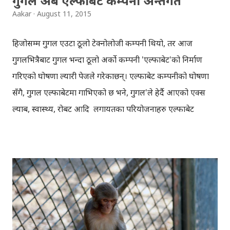
गुगल अब एल्फाबेट कम्पनी अन्तर्गत
Aakar
August 11, 2015
हिजोसम्म गुगल एउटा ठूलो टेक्नोलोजी कम्पनी थियो, तर आज
गुगलभित्रैबाट गुगल भन्दा ठूलो अर्को कम्पनी 'एल्फाबेट'को निर्माण
गरिएको घोषणा ल्यारी पेजले गरेकाछन्। एल्फाबेट कम्पनीको घोषणा
सँगै, गुगल एल्फाबेटमा गाभिएको छ भने, गुगल'ले हेर्दै आएको एक्स
ल्याब, स्वास्थ्य, रोबट आदि लगायतका परियोजनाहरु एल्फाबेट
अन्तर्गत रहनेछ । तर गुगल'ले हेर्दै आएका इन्टरनेट सम्बन्धी
परियोजनाहरु भने, गुगल अन्तर्गत नै रहनेछ । नयाँ कम्पनी एल्फाबेट को
घोषणा सँगै, गुगलका सम्पूर्ण सेयरहरु एल्फाबेटमा सरेको छ ।
एल्फाबेटको सिइओ ल्यारी पेज आफैँ रहेकाछन् । क्रोम, एन्ड्रोइड आदि
हेर्दै आएका सुन्दर पिचाइ, गुगलको नयाँ सिइओ नियुक्त भएका छन् ।
एल्फाबेट अन्तर्गत गुगल लगायतका अन्य धेरै कम्पनीहरु हुनेछन् ।
ल्यारी पेजका अनुसार, ती सबै कम्पनीमा छुट्टाछुट्टै सिइओ हुनेछन्,