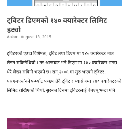
ट्विटर डिएमको १४० क्यारेक्टर लिमिट
हट्यो
Aakar
August 13, 2015
ट्विटरको एउटा विशेषता, ट्विट तथा डिएम'मा १४० क्यारेक्टर मात्र
लेख्न सकिनेथियो । तर आजबाट भने डिएम'मा १४० क्यारेक्टर भन्दा
धेरै लेख्न सकिने भएको छ। सन् २००६ मा सुरु भएको ट्विटर ,
एसएमएस'को फर्म्याट पच्छ्याउँदै ट्विट र म्यासेजमा १४० क्यारेक्टरको
लिमिट राखिएको थियो, सुरुका दिनमा ट्विटरलाई वेबएप् भन्दा पनि
मोबाइल एसएमएस'को रुपमा बुझिएको थियो, भन्नको मतलब ट्विटहरु
एसएमएसबाट अपडेट गर्नमिल्थ्यो (अहिले नि मिल्छ), र वेबमा चाँहि
फलो गरेिएका सबै साथीका अपडेटहरु/ट्विटहरु एकै ठाउँमा पढ्न
मिल्थ्यो । समयसँगै ट्विटर वेबएप्‌को रुपमा विस्तार भयो, तर १४० को