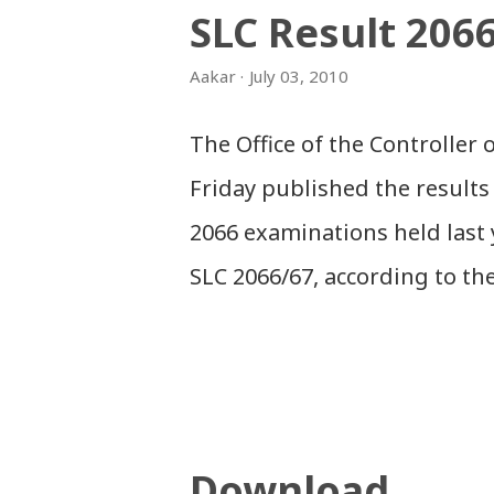
SLC Result 206
Aakar
July 03, 2010
The Office of the Controller
Friday published the results 
2066 examinations held last 
SLC 2066/67, according to th
Sanothimi, Bhaktapur. We hav
and in .zip file format for y
‘symbol number’. Congratulat
And if you want to see your 
Download