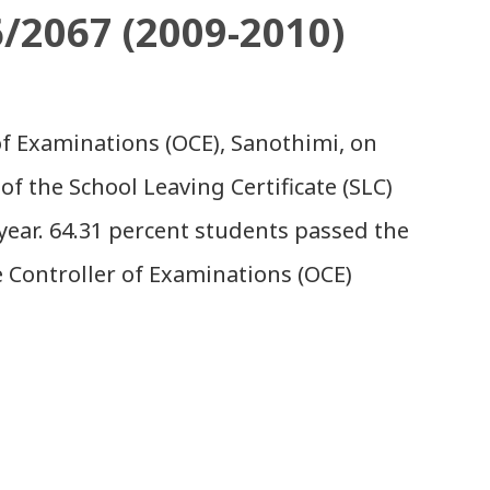
6/2067 (2009-2010)
 of Examinations (OCE), Sanothimi, on
of the School Leaving Certificate (SLC)
year. 64.31 percent students passed the
e Controller of Examinations (OCE)
e uploaded SLC Result 2066 in .pdf , .txt
ou. Download the file and search your
ions to all, who passed SLC this year.
results with marks then, you can follow