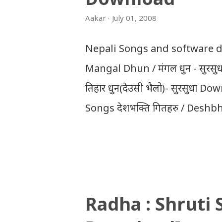
THT (symbol no. and birth d
Aakar
July 01, 2008
2066/2067 (2009-2010) : REGUL
First division First division
Nepali Songs and software dow
Division Third Division Withh
Mangal Dhun / मंगल धुन - सुरस
तिहार धुन(देउसी भैलो)- सुरसुधा
Songs देशभक्ति गितहरु / Desh
नेपाली नेपाल को माया छ कि छैन /
Gopal Yonjan Download Patriotic 
नेपाली बन्नलाई... हैन भने नेपाली न
navana - Gopal Yonjan Downloa
Radha : Shruti
आँखा / jaha chhan buddha ka