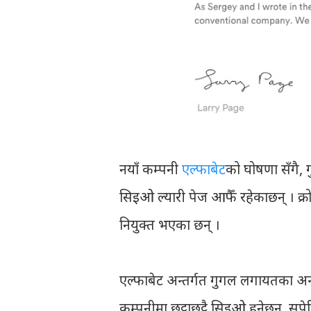
नयाँ कम्पनी
एल्फाबेट
को घोषणा सँगै, 
सिइओ ल्यारी पेज आफैँ रहेकाछन् । क्र
नियुक्त भएका छन् ।
एल्फाबेट अन्तर्गत गुगल लगायतका अन्य
कम्पनीमा छुट्टाछुट्टै सिइओ हुनेछन्, स