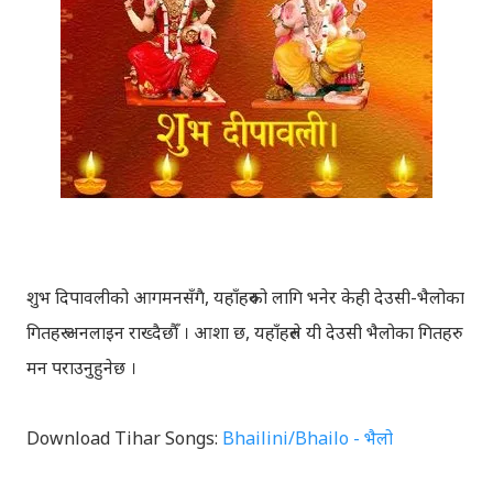
शुभ दिपावलीको आगमनसँगै, यहाँहरुको लागि भनेर केही देउसी-भैलोका
गितहरु अनलाइन राख्दैछौँ । आशा छ, यहाँहरुले यी देउसी भैलोका गितहरु
मन पराउनुहुनेछ ।
Download Tihar Songs:
Bhailini/Bhailo - भैलो