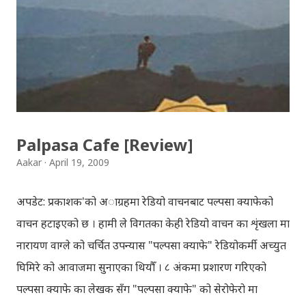
jaha chhan buddha ka aakha - bhaktaraj acharya
Download Patriotic Nepali Song: नेपालले के गर्यो मलाई, भन्न
छोडिदेउ Download: रातो र चन्द्र सुर्य / raato ra chandra
surya (रचनाकार: गोपाल प्रसाद रिमाल, गायक: फत्तेमान, संगीत:
अम्बर गुरुङ) Download: सयथरि बाजा एउटै ताल / saya thari
baja - kutumba band (nepali dhun) Download: म
Palpasa Cafe [Review]
मरेपनि मेरो देश बाँचिराखोस / ma marepan...
Aakar
April 19, 2009
अपडेट: प्रकाशक'को अाग्रहमा रेडियो वाचनबाट पल्पसा क्याफेको
वाचन हटाइएको छ । हामी ले विगतका केही रेडियो वाचन का शृंखला मा
नारायण वाग्ले को चर्चित उपन्यास "पल्पसा क्याफे" रेडियोकर्मी अच्युत
घिमिरे को आवाजमा सुनाएका थियौँ । ८ अंकमा प्रशारण गरिएको
पल्पसा क्याफे का लेखक सँग "पल्पसा क्याफे" को सेरोफेरो मा