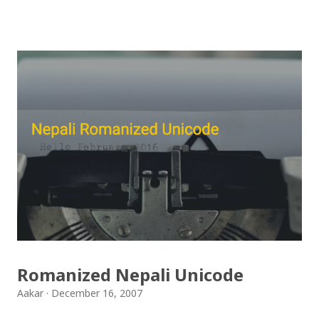
गरिएको कुराकानी राख्ने योजना हाम्रो थियो तर अन्तरवार्ता को रेकर्ड
अहिले फेला पार्न नसकिएकोले प्रशारण गर्न असमर्थ भएका छौँ, पछि
भेटिएको खण्डमा हामी अवश्य पनि राख्ने नै छौँ । हामीले भनिरहनुपर्दैन,
पल्पसा क्याफे एक उत्कृष्ट उपन्यास हो जसलाई ऐतिहासिक दस्तावेज
भन्दा पनि फरक नपर्ला । रेडियोवाचन को शृंखला मा यी सम्पुर्ण अंकहरु
उपलब्ध गराइदिनुहुने अच्युत घिमिरेलाई धेरै धेरै धन्यवाद । पल्पसा
क्याफे त सुनिसकियो, तर यहाँहरु ले पल्पसा क्याफेलाई कसरी मुल्यांङ्कन
गर्नुभयो थाहा छैन । खैर कुरो जेसुकै होस्, आज यहाँ म केही साथिहरुको
ब्लगमा प्रकाशित "पल्पसा क्याफे" बारे गरिएको टिप्पणीहरु सहित
उपस्थित भएको छु । साथिहरुको ब्लगमा प्रकाशित भइसकेका कुराहरुलाई
एकै ठाउँमा समेट्न...
Romanized Nepali Unicode
Aakar
December 16, 2007