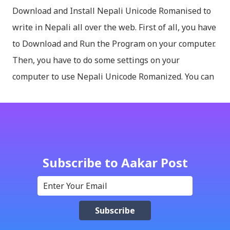
Download and Install Nepali Unicode Romanised to
write in Nepali all over the web. First of all, you have
to Download and Run the Program on your computer.
Then, you have to do some settings on your
computer to use Nepali Unicode Romanized. You can
download Nepali Unicode Romanized from the
Madan Puraskar Pustakalaya website for free.
Install Nepali Unicode Romanized in Windows XP:
Install: Run setup file; Go to control Panel; Open
Language and Regional settings; Open Regional
Subscribe to Aakar Post
Language Options; Go to Language Options & tick on
check box (install files..... Thai, instal....east
Asian...languages): Click apply-it might ask for
windows CD: Insert CD or you can directly copy