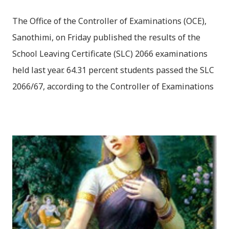
The Office of the Controller of Examinations (OCE),
Sanothimi, on Friday published the results of the
School Leaving Certificate (SLC) 2066 examinations
held last year. 64.31 percent students passed the SLC
2066/67, according to the Controller of Examinations
(OCE) Sanothimi, Bhaktapur. We have uploaded SLC
Result 2066 in .pdf , .txt and in .zip file format for you.
Download the file and search your ‘symbol number’.
Congratulations to all, who passed SLC this year. And
if you want to see your results with marks then, you
can follow THT (symbol no. and birth date required).
Download SLC Result 2066/2067 (2009-2010) :
REGULAR: EXEMPTED: Distinction --------------- First