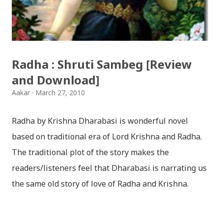
division First division Second Division Second
Division Third Division Third Division Withheld
Withheld ...
Radha : Shruti Sambeg [Review
and Download]
Aakar
March 27, 2010
Radha by Krishna Dharabasi is wonderful novel
based on traditional era of Lord Krishna and Radha.
The traditional plot of the story makes the
readers/listeners feel that Dharabasi is narrating us
the same old story of love of Radha and Krishna.
However , the story based on the traditional plot it
portrays the modern era in a dramatic way such that