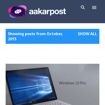
Skip to main content
P
Showing posts from October,
SHOW ALL
o
2015
s
t
s