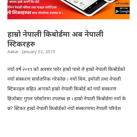
भन्ने कुरा मनन गर्न जरुरी छ । मोबाइलमा मात्रै इन्टरनेट चलाउने
अधिकांश प्रयोगकर्ताका लागि अहिले फेसबुक र भाइबर भनेकै इन्टरनेट
हो भन्ने भ्रम छ ...
हाम्रो नेपाली किबोर्डमा अब नेपाली
स्टिकरहरु
Aakar
January 02, 2019
नयाँ वर्ष २०१९ को अवसर पारेर हाम्रो पात्रो ले हाम्रो नेपाली किबोर्डको
नयाँ संस्करण सार्वजनिक गरेकोछ । नयाँ थिम, इमोजी तथा नेपाली
स्टिकरहरु सहित आएको हाम्रो नेपाली किबोर्ड को नयाँ संस्करण
हिजोबाट गुगल प्लेस्टोरमा उपलब्ध छ । हाम्रो नेपाली किबोर्डमा नयाँ के
छ? स्टिकर हाम्रो नेपाली किबोर्डको नयाँ संस्करणमा नेपाली परिवेश
झल्काउने विभिन्न नेपाली पात्रहरु सहितको स्टिकरहरु राखिएकोछ ।
मेसेन्जर, भाइबर, ह्वाट्सएप, स्काइप, टेलिग्राम, फेसबुक, ट्विटर,