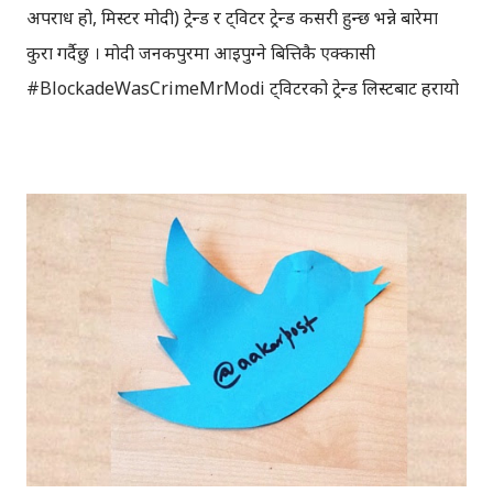
अपराध हो, मिस्टर मोदी) ट्रेन्ड र ट्विटर ट्रेन्ड कसरी हुन्छ भन्ने बारेमा
कुरा गर्दैछु । मोदी जनकपुरमा आइपुग्ने बित्तिकै एक्कासी
#BlockadeWasCrimeMrModi ट्विटरको ट्रेन्ड लिस्टबाट हरायो
। हामीले सेन्सरसिपको शंका गरिरहँदा केही घन्टापछि त्यही ट्रेन्ड पुन:
देखापर्‍यो । विगतमा बाहिर भएका केही ट्रेन्डहरु फेसबुक तथा ट्विटरले
'ट्विक' गरेको भन्ने खबर आएका कारण, सुरुमा यो सेन्सरसिप नै हो भन्ने
लाग्यो । तर उक्त ट्रेन्ड ट्विटरबाट हराएर केही घन्टापछि फेरि आएबाट,
सेन्सरसिप हैन भन्ने लाग्यो । मोदी र ट्विटर ट्रेन्डबारेको यो पडकास्ट 📻
सुन्नुहोस् ट्विटर ट्रेन्ड कसरी हुन्छ? ट्विटरमा ट्रेन्ड हुन यति नै ट्विट
हुनुपर्छ भनेर कहिँ उल्लेख गरेको पाइँदैन तर पनि केही कुरा ट्रेन्डमा
देखिनको लागि त्यस विषयमा एकैपटक, धेरै ठाउँबाट धेरैले एउटै विषय
ट्विट गरेको हुनुपर्छ । एउटै विषयमा हजारौँले दिनभरि ट्विट गर्दा त्यो
ट्रेन्डिङ टपिकमा देखिन्छ भन्ने हुँदैन । ट्विटरमा ट्रेन्ड हुन, कुनै पनि विष...