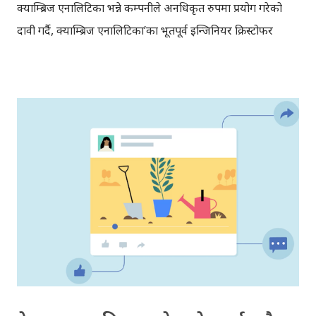
क्याम्ब्रिज एनालिटिका भन्ने कम्पनीले अनधिकृत रुपमा प्रयोग गरेको
दावी गर्दै, क्याम्ब्रिज एनालिटिका’का भूतपूर्व इन्जिनियर क्रिस्टोफर
वाइलीले गार्डियनलाई अन्तरवार्ता दिएर यी कुराहरु मिडियामा
सार्वजनिक गरेका थिए । क्रिस्टोफरका अनुसार क्याम्ब्रिज एनालिटिकाले
२०१४ मा एउटा एप मार्फत करिब ५ करोड फेसबुक प्रयोगकर्ताहरुको
तथ्यांक चोरी गरेको थियो । क्याम्ब्रिज एनालिटिका र फेसबुककै
विषयमा गार्डियनले पहिले नै २०१५ मा समाचार प्रकाशित गरेको थियो ।
उक्त समाचार पछि फेसबुकले क्याम्ब्रिज एनालिटिकालाई तथ्यांक
मेटाउन भनेको र एनालिटिकाले तथ्यांक मेटाएको जानकारी
फेसबुकलाई गराएको थियो । तर दुबै कम्पनीले यो कुरालाई गुपचुप
राखेका थिए, अझ उल्टै फेसबुकले जथाभावी समाचार लेखेको भन्दै
गार्डियनलाई मुद्दा हाल्ने धम्कि दिएको थियो भने क्याम्ब्रिज
एनालिटिकाले तथ्यांक सुरक्षित नै राखेको थियो । त्यही चोरी गरिएको
प्रयोगकर्ताहरुको तथ्यांकलाई ...