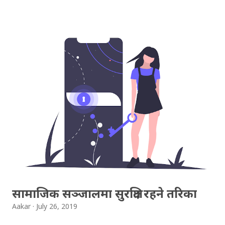
तपाईहरु घोडातबेला पुग्नुहुन्छ भनेर हामीलाई भनिरहेथ्यो, सायद उ
हामीलाई लामा होटलमा नबसोस् भन्ने चाह गरिरहेको थियो । अघिल्लो
दिन माछापोखरी, काठमाडौँबाट बस चढ्दा, लोप्साङ हामी भन्दा
अघिल्लो सिटमा थियो । ९ घन्टा लामो बस यात्रामा, लाउरा सँग खासै
केही कुरा नभएपनि, लोप्साङ हाम्रो लागि पनि गाइड झैँ बनिसकेको
थियो । स्याफ्रुवेसी, विवेक दाइ र मेरो लागि नौलो थियो, लोप्साङकै पछि
लागेर, ह...
सामाजिक सञ्जालमा सुरक्षित रहने तरिका
Aakar
July 26, 2019