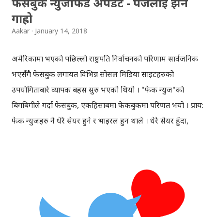
फेसबुक न्युजफिड अपडेट - पेजलाई झनै
गाह्रो
Aakar
January 14, 2018
अमेरिकामा भएको पछिल्लो राष्ट्रपति निर्वाचनको परिणाम सार्वजनिक
भएसँगै फेसबुक लगायत विभिन्न सोसल मिडिया साइटहरुको
उपयोगिताबारे व्यापक बहस सुरु भएको थियो । "फेक न्युज"को
बिगबिगीले गर्दा फेसबुक, एकहिसाबमा फेकबुकमा परिणत भयो । प्राय:
फेक न्युजहरु नै धेरै सेयर हुने र भाइरल हुन थाले । धेरै सेयर हुँदा,
स्वाभावत: "फेक न्युज" पनि साँच्चै हो भन्न थालियो । कहिँकति
अनुसन्धान छैन, फलानोले एकथरि पेजबाट समाचार सेयर गर्छ, अर्कोले
सेयर गर्छ, अर्कोले गर्छ, असत्य तथा काल्पनिक समाचारहरु कै
बोलबाला देखियो । नेपालमा भएको पछिल्लो निर्वाचनमा पनि प्रचारवाजी
शैलीका मनगढन्ते तथा काल्पनिक समाचारहरु भाइरल भए । फलाना र
चिलाना पार्टि, मान्छे पिच्छेका अनलाइन समाचार पोर्टल, फेसबुकको