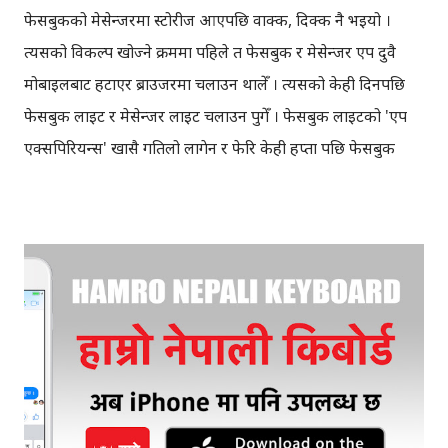
फेसबुकको मेसेन्जरमा स्टोरीज आएपछि वाक्क, दिक्क नै भइयो ।
त्यसको विकल्प खोज्ने क्रममा पहिले त फेसबुक र मेसेन्जर एप दुवै
मोबाइलबाट हटाएर ब्राउजरमा चलाउन थालेँ । त्यसको केही दिनपछि
फेसबुक लाइट र मेसेन्जर लाइट चलाउन पुगेँ । फेसबुक लाइटको 'एप
एक्सपिरियन्स' खासै गतिलो लागेन र फेरि केही हप्ता पछि फेसबुक
एपमा सरेँ तर फेसबुक मेसेन्जर चाँहि मेसेन्जर लाइट नै मनपर्‍यो ।
गज्जब, च्याट गर्न मात्र मिल्ने । त्यसो त मोबाइलमा करिब आधा दर्जन
च्याट एप्स छन्, सबै एप सँधै चलाइँदैन । अर्को कुरा, च्याटको लागि
प्रयोग नगरिने एप्‌मा पनि च्याट गर्ने फिचर छ या भनौँ "प्राइभेट मेसेज"
गर्ने सुबिधा छ । उदाहरणको लागि इन्स्टाग्राम फोटो सेयर गर्ने एप हो, तर
यहाँ साथीहरुलाई सिधै मेसेज पनि गर्न मिल्छ, दोहोरो च्याट गर्न मिल्छ ।
हिजोआज म पनि प्राय: ट्विटरको 'डाइरेक्ट मेसेज' धेरै प्रयोग गरिरहेको
हुन्छु, साथीहरुसँग कुरा गर्न । एक समय यस्तो थियो, म गुगल टक या
भनौँ जिमेल च्याट मात्रै प्रयोग गर्थेँ । कसैले केही म्यासेज मलाई पठाउनु