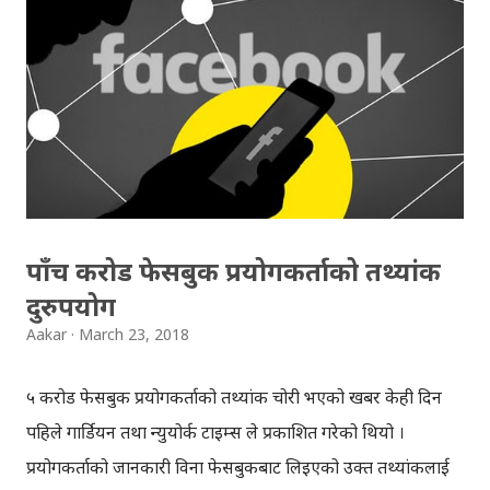
(जस्तो: फेसबुक, गुगल, दराज, सस्तोडिल, ड्रपबक्स आदि) पनि प्रयोग
गरिएकोछ भने, ती साइटहरुमा पनि पासवर्ड तुरुन्त परिवर्तन गर्नुभइ,
इन्टरनेटमा सुरक्षित रहनुहोला। प्रो टिप: साइटहरुमा कहिले पनि एउटै
पासवर्ड प्रयोग नगर्नुहोला। pic.twitter.com/PjWwQWc7C4 —
Aakar Anil (@aakarpost) May 4, 2018
पाँच करोड फेसबुक प्रयोगकर्ताको तथ्यांक
दुरुपयोग
Aakar
March 23, 2018
५ करोड फेसबुक प्रयोगकर्ताको तथ्यांक चोरी भएको खबर केही दिन
पहिले गार्डियन तथा न्युयोर्क टाइम्स ले प्रकाशित गरेको थियो ।
प्रयोगकर्ताको जानकारी विना फेसबुकबाट लिइएको उक्त तथ्यांकलाई