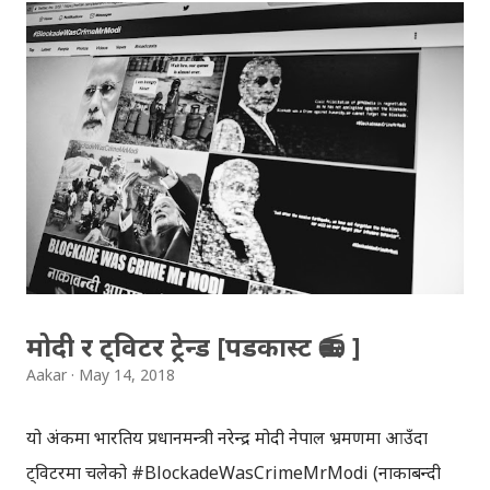
इन्स्टाग्राम आदि जुनसुकै एप्लिकेशनमा पनि प्रयोग गर्न मिल्ने यी नेपाली
स्टिकरहरुले प्रयोगकर्तालाई नयाँ अनुभव दिनेछ । नेपाली पारा, हाम्रो
साथी, नयाँ वर्ष, संगी, हाम्रो कान्छा, हाम्रो कान्छी, नक्कली, र बौचा व
मैचासमेत गरी आठ किसिमका स्टिकरहरु समावेश गरिएकोछ । हाम्रो
नेपाली किबोर्डको इमोजी खण्डमा गएर यी स्टिकरहरु प्रयोग गर्न
सकिन्छ । थिम हाम्रो नेपाली किबोर्डको यस संस्करणमा नयाँ किबोर्ड
थिम पनि थपिएको छ । हाम्रो नेपाली किबोर्डको सेटिङमा गएर आफूलाई
मन पर्ने थिम छान्न सकिन्छ । डार्क तथा लाइट गरेर हाललाई दुई
डिजाइनमा किबोर्ड थिम उपलब्ध छ । चलनचल्तिको “ब...
मोदी र ट्विटर ट्रेन्ड [पडकास्ट 📻 ]
Aakar
May 14, 2018
यो अंकमा भारतिय प्रधानमन्त्री नरेन्द्र मोदी नेपाल भ्रमणमा आउँदा
ट्विटरमा चलेको #BlockadeWasCrimeMrModi (नाकाबन्दी