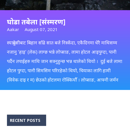
घोडा तबेला [संस्मरण]
Aakar
August 07, 2021
स्याफ्रुवेसीबाट बिहान साँढे सात बजे निस्कँदा, एकैदिनमा धेरै माथिसम्म
नजानु 'हाइ' (लेक) लाग्छ भन्ने लोप्साङ, लामा होटल आइपुग्दा, पानी
पर्दैन तपाईहरु माथि जान सक्नुहुन्छ भन्न थालेको थियो । दुई बजे लामा
होटल पुग्दा, पानी सिमसिम परिरहेको थियो, चियाका लागि हामी
(विवेक दाइ र म) छेउको होटलमा रोक्कियौँ । लोप्साङ, आफ्नी जर्मन
पर्यटक लाउरालाई लिएर अलि पर्तिरको होटलमा गएर रोकियो, हामीले
लोप्साङलाई बोलायौँ तर उसले ईशाराले नआउने संकेत गर्यो, उ चिया
पिउँदै थियो । तर लोप्साङ सँगै भएकी जर्मन पर्यटक हामी बसेको
होटलमा आएर गफ गर्न लागेपछि, लोप्साङ पनि पछिपछि आयो । एक
RECENT POSTS
घन्टा बस्दा पनि पानी खासै रोकिएन, तर लोप्साङ पानी रोकिन्छ,