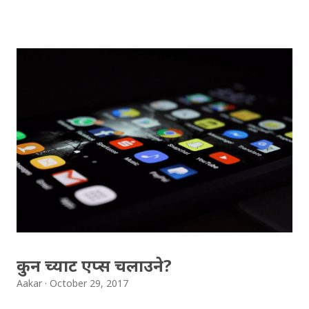
ट्विट लाइक गर्छन्, कहिलेकाँही त उनीहरुलाई म्युट गर्नुपर्ने बाध्यता नै
हुन्छ, नचाहिँदो नोटिफिकेशनका कारण । ट्विटरमा लाइक किन गरिन्छ
भनेर सबैका आ-आफ्नै बुझाइ होलान्, चलाउने आफ्नै तौर-तरिका
होलान् । तर यत्ति चाँहि के प्रस्ट हुनुपर्छ भने ट्विटरमा वा फेसबुकमा
आउने लाइकहरु अनलाइन भोटिङमा मात्र काम लाग्छन्, यी
लाइकहरुले कसैको समर्थन वा विरोध भनेर जनाउँदैन । दुई वर्ष
अघिसम्म या भनौँ २०१५ सम्म ट्विटरमा पानको पात थिएन, लाइक भन्ने
फिचर थिएन । यसको सट्टा तारा थियो, त्यसलाई फेवरेट भनिन्थ्यो । सन्
२००६ मा ट्विटर सुरु भएसँगै फेवरेटको सुरुवात भएको थियो, जसले
२०१५ सम्म निरन्तरता पायो । ट्विटरका फिचरहरु मध्ये धेरैले राम्रोसँग
प्रयोग गर्न नजानेको फिचर भनेर फेवरेटलाई लिने गरेको पाइन्छ । ...
कुन च्याट एप्स चलाउने?
Aakar
October 29, 2017