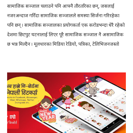
सामाजिक सञ्जाल चलाउने पनि आफ्नै तौरतरिका छन्, जसलाई
नजरअन्दाज गरिँदा सामाजिक सञ्जालले समस्या सिर्जना गरिरहेका
पनि छन् । सामाजिक सञ्जालका प्रयोगकर्ता एक करोडभन्दा धेरै रहेको
देशमा छिटपुट घटनालाई लिएर पूरै सामाजिक सञ्जाल नै असामाजिक
छ भन्न मिल्दैन । मूलधारका मिडिया रेडियो, पत्रिका, टेलिभिजनजस्तो
सामाजिक सञ्जाल एकोहोरो छैन । सामाजिक सञ्जालको बनोट नै
फरक छ, यो दोहोरो हुन्छ । दोहोरो हुनेबित्तिकै उठान गरिएका विषयमा
केही घर्षण हुनु, वादविवाद हुनु, तर्कवितर्क हुनु, केही तलमाथिका कुरा
हुनु एकदम सामान्य हो । प्रयोगकर्ताले सामाजिक सञ्जालको बनोट
बुझ्ने वा यस्ता प्लेटफर्मका फिचरको सदुपयोग गर्ने हो भने यी कुरा
अत्यन्तै सामान्य लाग्छन् । सबै कुरा प्रविधिले समाधान गर्न सम्भव छैन,
तर सामाजिक सञ्जालमा देखिने, भोगिने प्रायः कुरा भने प्रविधिबाटै
समाधान गर्न सक्ने अवस्था छ । सामाजिक सञ्जाल तथा इन्टरनेट
प्रयोगकर्ताले अरूलाई दोष लगाउनुपहिले आफ्नो थैलो बलियोसँग कसौँ