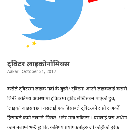
न्युजफिड हेर्न नै दिक्क लाग्ने किसिमको थियो । सबैभन्दा अनौठो लाग्ने
चाँहि, मान्छेहरु फेसबुकमा फलाना समाचार पोर्टलले लेखेको भन्दै सेयर
गरिरहेका भेटिन्थे । अझ के भने, नेपालका ठूला प्रकाशनहरु सँग
ठ्याक्कै मिल्ने नामहरु राखेर काल्पनिक समाचारको व्यापार गर्ने
समूहहरु नै छन् । उदाहरणको लागि, कान्तिपुरले यस्तो उस्तो लेख्यो ...
ट्विटर लाइकोनोमिक्स
Aakar
October 31, 2017
कसैले ट्विटरमा लाइक गर्दा के बुझ्ने? ट्विटमा आउने लाइकलाई कसरी
लिने? कतिपय अवस्थामा ट्विटरमा ट्विट लेखिसक्न पाएको हुन्न,
'लाइक' आइसक्छ । यसलाई एक हिसाबले ट्विटरको राम्रो र अर्को
हिसाबले कामै नलाग्ने 'फिचर' भनेर मान्न सकिन्छ । यसलाई यस अर्थमा
काम नलाग्ने भन्दै छु कि, कतिपय प्रयोगकर्ताहरु जो कोहीको हरेक