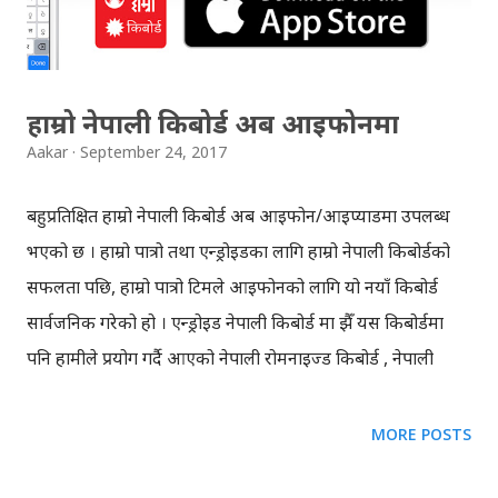
छ भने, कि त ईमेल गर्थे वा गुगल टकमा कुरा गर्थे, हैन भने फोन र
एसएम...
हाम्रो नेपाली किबोर्ड अब आइफोनमा
Aakar
September 24, 2017
बहुप्रतिक्षित हाम्रो नेपाली किबोर्ड अब आइफोन/आइप्याडमा उपलब्ध
भएको छ । हाम्रो पात्रो तथा एन्ड्रोइडका लागि हाम्रो नेपाली किबोर्डको
सफलता पछि, हाम्रो पात्रो टिमले आइफोनको लागि यो नयाँ किबोर्ड
सार्वजनिक गरेको हो । एन्ड्रोइड नेपाली किबोर्ड मा झैँ यस किबोर्डमा
पनि हामीले प्रयोग गर्दै आएको नेपाली रोमनाइज्ड किबोर्ड , नेपाली
ट्रेडिसनल (बकमन) आदि लेआउटहरु समावेश गरिएकोछ । एपस्टोरबाट
किबोर्ड डाउनलोड गरेर आइफोनको सेटिङमा यो नयाँ किबोर्ड 'एड'
MORE POSTS
गरेपछि, जुनसुकै एपमा सरर नेपाली टाइप गर्न सकिन्छ । हाम्रो पात्रो