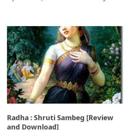
re / देउसी रे Download Tihar Song: tiharai aayo lau
jhilimili / तिहारै आयो लौ झिलिमिली Download Tihar
Songs: diyo baali sanjh ko / दियो बाली साँझ को
Download: Tihar Dhun (Deusi,Bhailo)/ तिहार धुन(देउसी
भैलो)- सुरसुधा नोट: यी अपलोड गरिएका गितसंगितहरु व्यावसायिक
प्रायोजनको लागि प्रयोग नगर्न आग्रह गर्दछौँ । इन्टरनेटमा भेटिएका
गितहरुलाई हामीले यहाँ एकै ठाउँमा सजिलोको लागि राखिदिएको मात्र
हौँ । तपाई यदि यी गित संगितको सर्जक हुनुहुन्छ र गित संगित यहाँबाट
हटाउनुपर्ने भए जानकारी गराउनुहोला । फेरी एकपटक शुभ दिपावलीको
हार्दिक मंगलमय शुभकामना व्यक्त गर्दछौँ ।
Radha : Shruti Sambeg [Review
and Download]