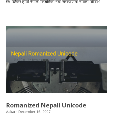
छ? स्टिकर हाम्रो नेपाली किबोर्डको नयाँ संस्करणमा नेपाली परिवेश
झल्काउने विभिन्न नेपाली पात्रहरु सहितको स्टिकरहरु राखिएकोछ ।
मेसेन्जर, भाइबर, ह्वाट्सएप, स्काइप, टेलिग्राम, फेसबुक, ट्विटर,
इन्स्टाग्राम आदि जुनसुकै एप्लिकेशनमा पनि प्रयोग गर्न मिल्ने यी नेपाली
स्टिकरहरुले प्रयोगकर्तालाई नयाँ अनुभव दिनेछ । नेपाली पारा, हाम्रो
साथी, नयाँ वर्ष, संगी, हाम्रो कान्छा, हाम्रो कान्छी, नक्कली, र बौचा व
मैचासमेत गरी आठ किसिमका स्टिकरहरु समावेश गरिएकोछ । हाम्रो
नेपाली किबोर्डको इमोजी खण्डमा गएर यी स्टिकरहरु प्रयोग गर्न
सकिन्छ । थिम हाम्रो नेपाली किबोर्डको यस संस्करणमा नयाँ किबोर्ड
थिम पनि थपिएको छ । हाम्रो नेपाली किबोर्डको सेटिङमा गएर आफूलाई
मन पर्ने थिम छान्न सकिन्छ । डार्क तथा लाइट गरेर हाललाई दुई
डिजाइनमा किबोर्ड थिम उपलब्ध छ । चलनचल्तिको “ब...
Romanized Nepali Unicode
Aakar
December 16, 2007