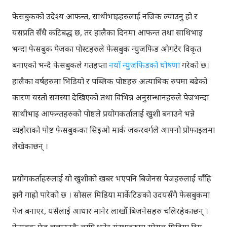
फेसबुकको उदेश्य आफन्त, साथीभाइहरुलाई नजिक ल्याउनु हो र
यसप्रति सँधै कटिबद्ध छ, तर हालैका दिनमा आफन्त तथा साथिभाइ
भन्दा फेसबुक पेजका पोस्टहरुले फेसबुक न्युजफिड ओगटेर विकृत
बनाएको भन्दै फेसबुकले गतहप्ता
नयाँ न्युजफिडको घोषणा
गरेको छ।
हालैका वर्षहरुमा भिडियो र पब्लिक पोष्टहरु अत्याधिक रुपमा बढेको
कारण यस्तो समस्या देखिएको तथा विभिन्न अनुसन्धानहरुले पेजभन्दा
साथीभाइ आफन्तहरुको पोष्टले प्रयोगकर्तालाई खुशी बनाउने भन्ने
व्यहोराको पोष्ट फेसबुकका सिइओ मार्क जकरवर्गले आफ्नो प्रोफाइलमा
लेखेकाछन् ।
प्रयोगकर्ताहरुलाई यो खुशीको खबर भएपनि बिजेनस पेजहरुलाई चाँहि
झनै गाह्रो पारेको छ । सोसल मिडिया मार्केटिङको उदयसँगै फेसबुकमा
पेज बनाएर, यसैलाई आधार मानेर लाखौँ बिजनेसहरु चलिरहेकाछन् ।
फेसबुक पेज चलाउनकै लागि भनेर संस्थाहरुमा सोसल मिडिया टिम