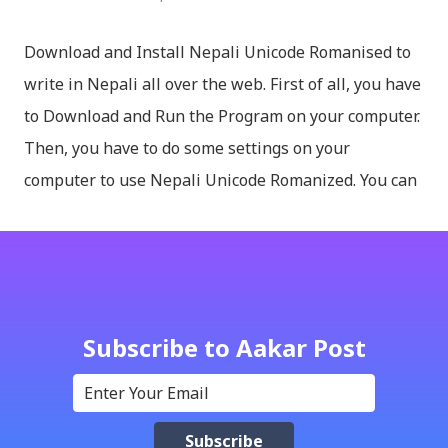
Download and Install Nepali Unicode Romanised to
write in Nepali all over the web. First of all, you have
to Download and Run the Program on your computer.
Then, you have to do some settings on your
computer to use Nepali Unicode Romanized. You can
download Nepali Unicode Romanized from the
Madan Puraskar Pustakalaya website for free.
Install Nepali Unicode Romanized in Windows XP:
Install: Run setup file; Go to control Panel; Open
Language and Regional settings; Open Regional
Subscribe to Aakar Post
Language Options; Go to Language Options & tick on
check box (install files..... Thai, instal....east
Asian...languages): Click apply-it might ask for