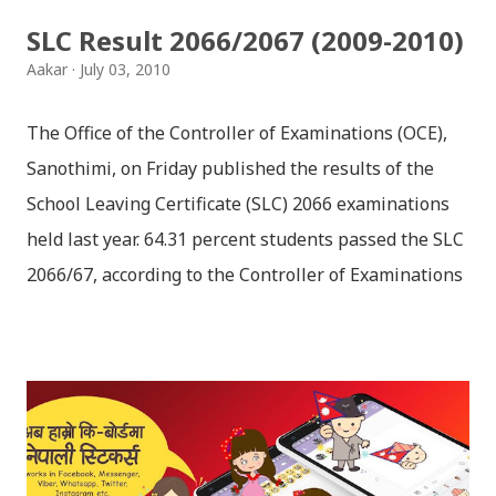
baja - kutumba band (nepali dhun) Download: म
SLC Result 2066/2067 (2009-2010)
मरेपनि मेरो देश बाँचिराखोस / ma marepan...
Aakar
July 03, 2010
The Office of the Controller of Examinations (OCE),
Sanothimi, on Friday published the results of the
School Leaving Certificate (SLC) 2066 examinations
held last year. 64.31 percent students passed the SLC
2066/67, according to the Controller of Examinations
(OCE) Sanothimi, Bhaktapur. We have uploaded SLC
Result 2066 in .pdf , .txt and in .zip file format for you.
Download the file and search your ‘symbol number’.
Congratulations to all, who passed SLC this year. And
if you want to see your results with marks then, you
can follow THT (symbol no. and birth date required).