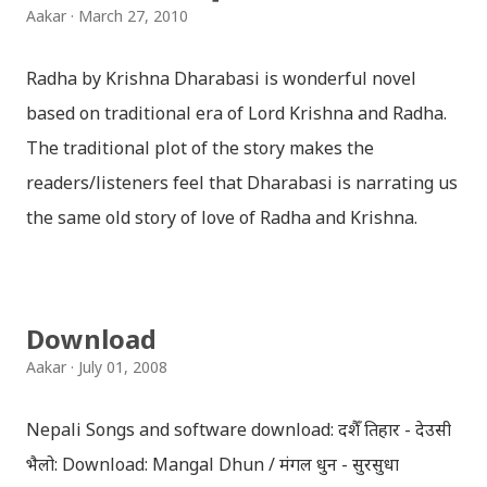
Aakar
March 27, 2010
Radha by Krishna Dharabasi is wonderful novel
based on traditional era of Lord Krishna and Radha.
The traditional plot of the story makes the
readers/listeners feel that Dharabasi is narrating us
the same old story of love of Radha and Krishna.
However , the story based on the traditional plot it
portrays the modern era in a dramatic way such that
it speaks of so many hidden things that we will be
Download
amazed while ending it up. Radha and Krishna are
Aakar
July 01, 2008
the eternal lovers. Lord Krishna and Radha are
together since childhood. But in teenage they are
Nepali Songs and software download: दशैँ तिहार - देउसी
separated (as in the traditional story) and Lord
भैलो: Download: Mangal Dhun / मंगल धुन - सुरसुधा