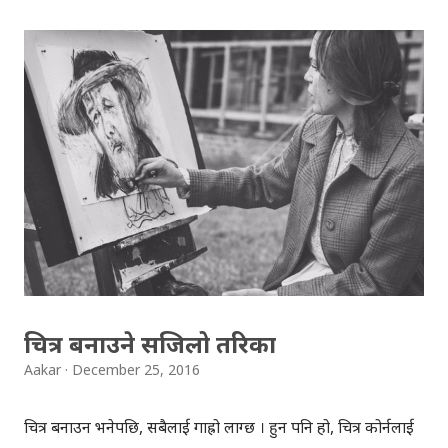
एप मार्फत करिब ५ करोड फेसबुक प्रयोगकर्ताहरुको तथ्यांक चोरी गरेको
थियो । क्याम्ब्रिज एनालिटिका र फेसबुककै विषयमा गार्डियनले पहिले
नै २०१५ मा समाचार प्रकाशित गरेको थियो । उक्त समाचार पछि
फेसबुकले क्याम्ब्रिज एनालिटिकालाई तथ्यांक मेटाउन भनेको र
एनालिटिकाले तथ्यांक मेटाएको जानकारी फेसबुकलाई गराएको थियो ।
तर दुबै कम्पनीले यो कुरालाई गुपचुप राखेका थिए, अझ उल्टै फेसबुकले
जथाभावी समाचार लेखेको भन्दै गार्डियनलाई मुद्दा हाल्ने धम्कि दिएको
थियो भने क्याम्ब्रिज एनालिटिकाले तथ्यांक सुरक्षित नै राखेको थियो ।
त्यही चोरी गरिएको प्रयोगकर्ताहरुको तथ्यांकलाई ...
चित्र बनाउने सजिलो तरिका
Aakar
December 25, 2016
चित्र बनाउन भनेपछि, सबैलाई गाह्रो लाग्छ । हुन पनि हो, चित्र कोर्नलाई