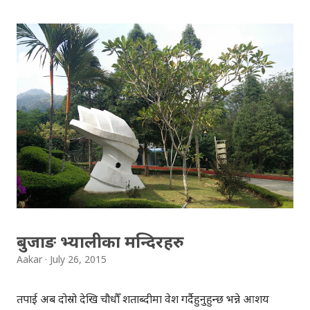
लोगो प्रयोग हुनेछ भने, मोबाइलमा सर्च गर्नुपर्दा 'डटहरु'को एनिमेसन
देखिनेछ । गुगलको नयाँ लोगोको डिजाइनबारे विस्तृत कुरा यहाँबाट पढ्न
सकिन्छ । गुगलको होमपेजमा गुगल डुडलको रुपमा गुगलको नयाँ लोगो
राखिएको छ। गुगलको नयाँ लोगोलाई अधिकांशले मन पराएकाछन् ।
बुजाङ भ्यालीका मन्दिरहरु
Aakar
July 26, 2015
तपाई अब दोस्रो देखि चौधौँ शताब्दीमा प्रवेश गर्दैहुनुहुन्छ भन्ने आशय