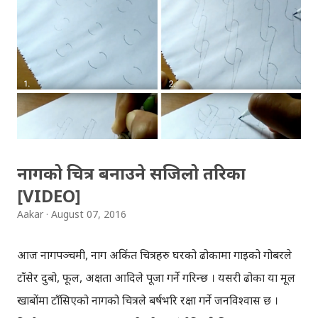
डब्बावालाहरु ढिलो नै पुग्छन्, न त कहिले काम नै रोकिएको छ,
डब्बावालाहरु कामलाई 'भगवान' मान्छन् । को हुन् मुम्बईका डब्बावाला?
मुम्बई सहरमा, बिहान घरमा बनेको खाना, दिउँसो अफिसमा पुर्याउने
व्यक्तिहरु डब्बावाला हुन् । अफिसमा काम गर्ने धेरैजसो व्यक्तिहरु घरकै
खाना खान रुचाउँछन्, तर उनीहरुको अफिस २-३ घन्टा रेल चढेर
जानुपर्ने हुन्छ । अत: ९ बजे अफिस पुग्न, धेर...
नागको चित्र बनाउने सजिलो तरिका
[VIDEO]
Aakar
August 07, 2016
आज नागपञ्चमी, नाग अकिंत चित्रहरु घरको ढोकामा गाइको गोबरले
टाँसेर दुबो, फूल, अक्षता आदिले पूजा गर्ने गरिन्छ । यसरी ढोका या मूल
खाबाेंमा टाँसिएको नागको चित्रले बर्षभरि रक्षा गर्ने जनविश्वास छ ।