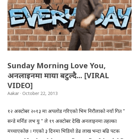
his song. Hitler video is also going viral on the web
after Sunday Morning Love. Hitler's reaction to
Sunday morning love has been watched more than
30K times within two days.
Sunday Morning Love You,
अनलाइनमा माया बटुल्दै... [VIRAL
VIDEO]
Aakar
October 22, 2013
१२ अक्टोबर २०१३ मा अपलोड गरिएको भिम निरौलाको नयाँ गित "
सन्डे मर्निङ लभ यु " ले १९ अक्टोबर देखि अनलाइनमा तहल्का
मच्चाएकोछ । गएको ३ दिनमा भिडियो डेढ लाख भन्दा बढि पटक