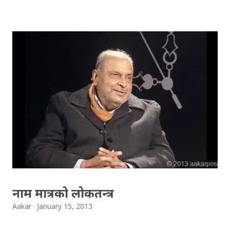
म्याप ह्याक गरिदिएकाछन् । यो आठ वर्षको दौरानमा करोडौँ
भिडियोहरु युट्युबमा अपलोड भएका थिए । युट्युबका अनुसार आठ वर्ष
अघि सुरु भएको भिडियो कम्पिटिसन हिजो सकिएकोछ । भिडियो
कम्पिटिसन सकिएपछि युट्युबको कुनै अर्थ नभएको गुगलले जनाएकोछ
। Watch Video: Google to shutdown YouTube Bye bye
YouTube. युट्युबमा ‘पोस्ट’ गरिएका भिडियोहरु मध्येबाट उत्कृष्ट
भिडियो छानेर पुरस्कृत गरिने भएकोछ । त्यसका लागि युट्युबले चलचित्र
समिक्षक, युट्युब प्रयोगकर्ताहरू, युट्युब सेलिब्रेटिहरु आदि रहेको
निर्णायक मण्डलको गठन गरेकोछ । गठन गरिएको निर्णायक टोलीको
मुख्य काम भनेको युट्युबले विगत आठ वर्ष देखि सञ्चालन गरेको
भिडियो कम्पिटिसनबाट उत...
नाम मात्रको लोकतन्त्र
Aakar
January 15, 2013