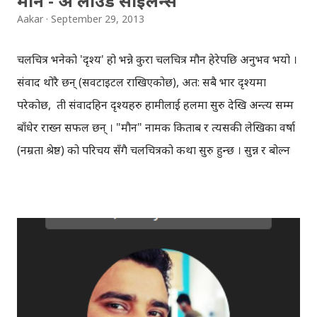
मौन - अ लाउड साइलेन्स
Aakar
September 29, 2013
चलचित्र भनेको 'दृश्य' हो भन्ने कुरा चलचित्र मौन हेरेपछि अनुभव भयो ।
संवाद थोरै छन् (सवटाइटल राखिएकोछ), अत: सबै भार दृश्यमा
परेकोछ, ती संवादहिन दृश्यहरु हामीलाई हलमा सुरु देखि अन्त्य सम्म
बाँधेर राख्न सफल छन् । "मौन" नामक किताब र त्यसकी लेखिका वर्षा
(नम्रता श्रेष्ठ) को परिचय सँगै चलचित्रको कथा सुरु हुन्छ । सुन्न र बोल्न
नसक्ने वर्षा अमेरिकामा आफ्नो बुवासँग बस्छिन् । उनी केही समयको
लागि नेपाल फर्केर आएकिछिन् र उनीजस्तै बोल्न र सुन्न नसक्ने
व्यक्तिहरुका लागि व्यक्तित्व विकासको वर्कसप आयोजना गर्छिन् ।
व्यक्तित्व विकासको वर्कसपमा वर्षा र अमन (अर्पण थापा)को भेट हुन्छ
। यही भेट पछि प्रेमा रुपान्तर हुन्छ, बिचमा केही उतारचढावहरु आउँछन्,
साना-साना कुरामा उनीहरु छुट्टिन्छन् अनि फेरि भेटिन्छन् ! वर्षा सबै
परिवार सहित अमेरिका फर्कने क्रमा हुन्छिन् तर उनको जिवनमा