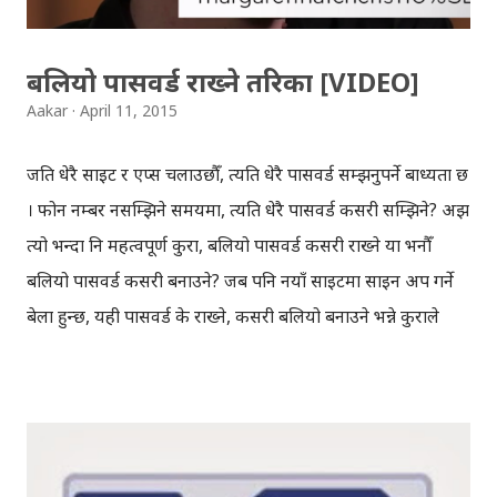
बनेका मन्दिरहरुका भग्नावशेष, त्यस समयमा प्रयोग ह...
बलियो पासवर्ड राख्ने तरिका [VIDEO]
Aakar
April 11, 2015
जति धेरै साइट र एप्स चलाउछौँ, त्यति धेरै पासवर्ड सम्झनुपर्ने बाध्यता छ
। फोन नम्बर नसम्झिने समयमा, त्यति धेरै पासवर्ड कसरी सम्झिने? अझ
त्यो भन्दा नि महत्वपूर्ण कुरा, बलियो पासवर्ड कसरी राख्ने या भनौँ
बलियो पासवर्ड कसरी बनाउने? जब पनि नयाँ साइटमा साइन अप गर्ने
बेला हुन्छ, यही पासवर्ड के राख्ने, कसरी बलियो बनाउने भन्ने कुराले
दिमाग खान्छ । साना-ठूला अक्षर, अंक र स्पेशल क्यारेक्टर राखेर
बलियो पासवर्ड बनाउनु पर्छ भन्ने सुन्दै र भन्दै आइएको धेरै भयो।
पासवर्डको सन्दर्भमा, एचबिओ'को गतहप्ताको 'लास्ट विक टुनाइट'
कार्यक्रममा एडवार्ड स्नोडनले, बलियो पासवर्ड बनाउने तरिका बताएका
थिए। ( एडवार्ड स्नोडन , 'नेसनल सेक्युरिटि एजेन्सी' (एन एस ए),