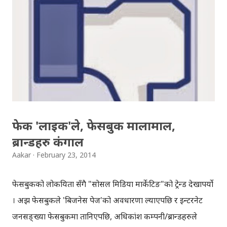
अमेरिका'को गोप्य दस्तावेजहरु 'सार्वजनिक' गरेर चर्चामा आएका
व्यक्ति हुन्।) स्नोडनका अनुसार आठ क्यारेक्टरको पासवर्ड कम्प्युटरले
सजिलै क्रयाक गर्न सक्छ । अत: पासवर्ड बलियो राख्न, आफ्नो बेग्लै
'पास-फ्रेजेज' बनाउन उनको सुझाव थियो, जुन डिक्सनरीमा नभेटियोस
र सजिलै सम्झन पनि सकियोस् । बलियो पासवर्ड कस्तो हुन्छ, यो छोटो
३ मिनेटको...
फेक 'लाइक'ले, फेसबुक मालामाल,
ब्रान्डहरु कंगाल
Aakar
February 23, 2014
फेसबुकको लोकप्रियता सँगै "सोसल मिडिया मार्केटिङ"को ट्रेन्ड देखापर्यो
। अझ फेसबुकले 'बिजनेस पेज'को अवधारणा ल्याएपछि र इन्टरनेट
जनसङ्ख्या फेसबुकमा तानिएपछि, अधिकांश कम्पनी/ब्रान्डहरुले