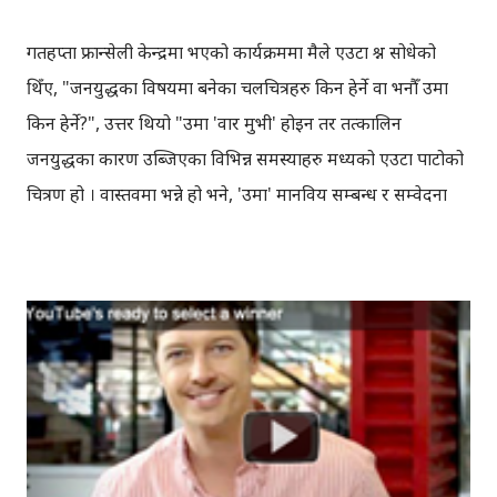
गतहप्ता फ्रान्सेली केन्द्रमा भएको कार्यक्रममा मैले एउटा प्रश्न सोधेको
थिँए, "जनयुद्धका विषयमा बनेका चलचित्रहरु किन हेर्ने वा भनौँ उमा
किन हेर्ने?", उत्तर थियो "उमा 'वार मुभी' होइन तर तत्कालिन
जनयुद्धका कारण उब्जिएका विभिन्न समस्याहरु मध्यको एउटा पाटोको
चित्रण हो । वास्तवमा भन्ने हो भने, 'उमा' मानविय सम्बन्ध र सम्वेदना
कथा हो ।नेपाल प्रहरी सेवामा रहेको दाजु र माओवादी जनयुद्धमा
होमिएकी बहिनी बिचको सम्बन्धको कथा नै उमाको कथा हो।" दाजु
मिलन कुँवर (सौगात मल्ल) प्रहरी सेवामा छन्, बहिनी उमा (रिचा शर्मा)
प्लस टुको पढाइ पछि काठमाडौँ गएर नर्सिङ पढ्ने चाहना छ, अनि
आमा (मिथिला शर्मा) बिरामी छिन्। गाउँमा सुनिल सर (प्रकाश घिमिरे)
छन्, उनी क्रान्तिका कुरा गर्छन्, सामाजिक विभेदका विरुद्ध आवाज
उठाउन प्रेरित गर्छन्, साहित्यका माध्यमबाट राजनैतिक चेत युवाहरूमा
बाँड्ने कोशिस गर्छन् । सुनिल सरको अभियानमा सहभागी हुन, दिल्लीमा