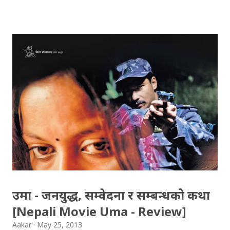
भिडियोबाट, आफूले ट्विट गर्ने विषय र समय पनि थाहा पाउन सकिन्छ ।
भिडियो बनाउन, भिजिफाईमा ट्विटरबाट साइनइन गर्नुस । त्यसपछि
भिजीफाईले अटोमेटिक रुपमा केही मिनेट भित्रैमा तपाईको ट्विटहरुको
फलोमी भिडियो तयार पारिदिन्छ । भिडियो तयार भइसकेपछि,
आवश्यकता अनुसार आफूले सम्पादन पनि गर्न मिल्छ । Hey
@KakaBaa , @Lohsirk , @anantabrt , you've got a
starring role in my video: https://t.co/wL9iSnup1a
#FollowMe #Vizify — Aakar Anil (@aakarpost) June
13, 2013 फरक प्रसंग हिजो देखि ट्विटरले ट्विटर एनालिटिक्स सबैको
लागि खुला गरेकोछ । आफ्नो कुन ट्विट कति "ईंगेजिङ" छ, कुन लिंक
कति पटक क्लिक भयो, कति पटक रिट्विट भयो, मेन्सन भयो, फेव
भयो आदि विविध कुराहरु यसबाट जान्न सकिन्छ ।...
उमा - जनयुद्ध, सम्वेदना र सम्बन्धको कथा
[Nepali Movie Uma - Review]
Aakar
May 25, 2013