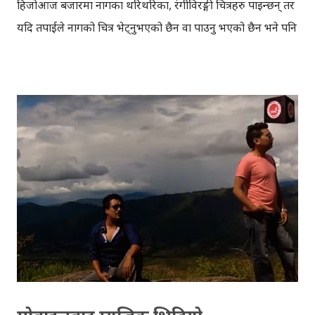
हिजोआज बजारमा नागका थरिथरिका, रंगीविरङ्गी चित्रहरु पाइन्छन् तर
यदि तपाईले नागको चित्र भेट्नुभएको छैन वा पाउनु भएको छैन भने पनि
चिन्ता नलिनुस्, यो ब्लगमा नागको चित्र बनाउने सजिलो तरिकाबारे चर्चा
गर्दैछु। नागको चित्र कसरी बनाउने? सादा कागजमा पहिले 'ब्र्याकेट' (
) बनाउँदै जानुस् । पहिलो लहरमा एउटा, दोस्रोमा दुईवटा, तेस्रोमा ३ वटा,
चौथोमा ४ वटा, त्यस्तै पाँचौमा ३ वटा, छैटौँमा २ वटा, र सातौँमा एउटा
'ब्र्याकेट' बनाउनुस् । त्यसपछि माथिल्लो र तल्लो लहरका ब्राकेटहरु
आपसमा छड्के तरिकाले जोड्दै जानुस् । यति गरिसकेपछि, टाउको र
पुच्छर बनाउनुस् । तपाईको नाग तयार हुन्छ, यसलाई अझ रंगरोगन गरेर,
राम्रो बनाउन सक्नुहुन्छ । विस्तृत विवरणको लागि तलको यो भिडियो
हेर्नुस् । नाग पञ्चमी के हो? कसरी मनाइन्छ? ( हाम्रो पात्रो बाट साभार)
आज नाग पञ्चमी, अब बिस्तारै बर्षा ओरालो लाग्दैछ, चाडवाडहरुको
मौ...