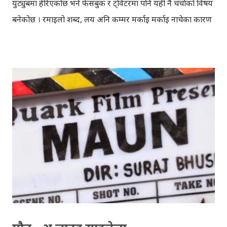
युट्युबमा हेरिएकोछ भने फेसबुक र ट्विटरमा पनि यही नै चर्चाको विषय
बनेकोछ । रमाइलो शब्द, लय अनि कम्मर मर्काइ मर्काइ नाचेका कारण
भिडियोले अनलाइनमा छोटो समयमै लोकप्रियता हासिल गरेकोहो ।
सिम्प्लिफाइ ३६० का अनुसार यो भिडियोबारेमा ६ हजार भन्दा धेरै
ट्विट गरिएकोछ।यो गितले कोलाभरी डी तथा ग्याङनाम स्टाइल झैँ
अनलाइनमा तहल्का मच्चाउने आकंलन गरिएकोछ । भिडियोको चर्चा
१-२ दिन यही गतिमा हुने हो भने संसार भरि यही सन्डे मर्निङको बारेमा
चर्चा हुने कुरालाई नकार्न सकिन्न । लगभग ६ सयवटा भिडियो अपलोड
गरेका भिम निरौलाको सबैभन्दा चर्चित गित नै यही बन्न पुगेकोछ ।
भिडियोमा लगातार कमेन्टको वर्षा भइरहेकोछ, अधिकांशले भिडियोबाट
भरपुर मनोरन्जन लिएको उल्लेख गरेकाछन् । भिडियो भाइरल भएसँगै,
"Sunday Morning Love You" भन्ने पेजहरु फेसबुकमा धमाधम
बन्न थालेकाछन् यसका साथै "Bhim was born in Nepal" भन्ने
भनाइहरु पनि अनलाइनमा...