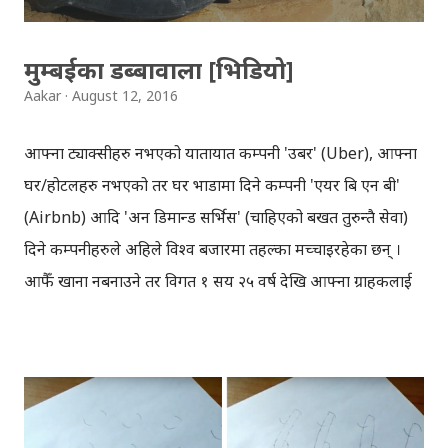
मुम्बईका डब्बावाला [भिडियो]
Aakar
August 12, 2016
आफ्ना ट्याक्सीहरु नभएको यातायात कम्पनी 'उबर' (Uber), आफ्ना
घर/होटलहरु नभएको तर घर भाडामा दिने कम्पनी 'एयर बि एन बी'
(Airbnb) आदि 'अन डिमान्ड सर्भिस' (चाहिएको बखत तुरुन्तै सेवा)
दिने कम्पनीहरुले अहिले विश्व बजारमा तहल्का मच्चाइरहेका छन् ।
आफैँ खाना नबनाउने तर विगत १ सय २५ वर्ष देखि आफ्ना ग्राहकलाई
निरन्तर खाना ख्वाँउदै आइरहेको कम्पनी 'मुम्बई डब्बावाला'ले पनि
आफ्नो सेवाबाट सबैलाई चकित तुल्याउँदै आएको छ । मुम्बई
डब्बावालाका डा. पवन अग्रवालको कुरा मान्ने हो भने, न त डब्बावालाहरु
पढे लेखेका छन्, न त प्रविधिकै उपयोग गर्छन् तर निरन्तर १ सय २५ वर्ष
देखि काम गरिरहेकाछन्, न त कहिले डब्बा साटिन्छन्, न त