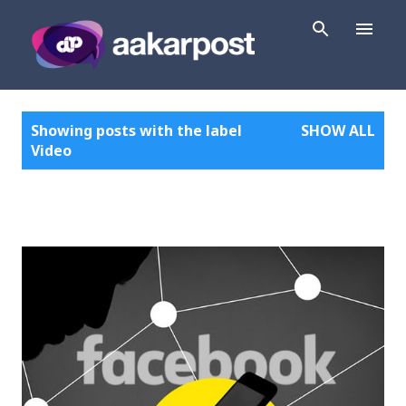
Skip to main content
P
Showing posts with the label
SHOW ALL
o
Video
s
t
s