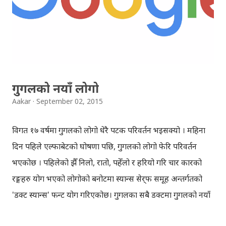
पनि व्यवसायिक भिडियो खिच्नका लागि मोबाइलहरु उपयुक्त थिएनन् ।
तर विगत ३ वर्षमा आइफोन, एन्ड्रोइड तथा विन्डोज फोनका सफ्टवेयर र
हार्डवेयरमा ठूलै परिवर्तन भइसकेकोछ । अब स्मार्टफोनबाट भिडियो
खिच्नु, बनाउनु ठूलो कुरो रहेन, दिनहुँ आन्दोलनक...
गुगलको नयाँ लोगो
Aakar
September 02, 2015
विगत १७ वर्षमा गुगलको लोगो धेरै पटक परिवर्तन भइसक्यो । महिना
दिन पहिले एल्फाबेटको घोषणा पछि, गुगलको लोगो फेरि परिवर्तन
भएकोछ । पहिलेको झैँ निलो, रातो, पहेँलो र हरियो गरि चार प्रकारको
रङ्गहरु प्रयोग भएको लोगोको बनोटमा स्यान्स सेर्‌फ समूह अन्तर्गतको
'प्रडक्ट स्यान्स' फन्ट प्रयोग गरिएकोछ। गुगलका सबै प्रडक्टमा गुगलको नयाँ
लोगो प्रयोग हुनेछ, सानो ठाउँ तथा फेभिकनको लागि 'जि' मात्रै लेखिएको