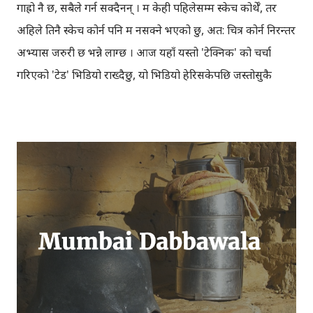
गाह्रो नै छ, सबैले गर्न सक्दैनन् । म केही पहिलेसम्म स्केच कोर्थेँ, तर
अहिले तिनै स्केच कोर्न पनि म नसक्ने भएको छु, अत: चित्र कोर्न निरन्तर
अभ्यास जरुरी छ भन्ने लाग्छ । आज यहाँ यस्तो 'टेक्निक' को चर्चा
गरिएको 'टेड' भिडियो राख्दैछु, यो भिडियो हेरिसकेपछि जस्तोसुकै
व्यक्तिले पनि चित्र कोर्न सक्नेछन् । चित्र कोर्ने भन्ने बित्तिकै, एकदम
'पर्फेक्ट', जेसुकै, जुनसुकै कुराको पनि चित्र बनाउन सकिन्छ भनेको
चाँहि होइन, त्यसको लागि त निरन्तर अभ्यास नै आवश्यक पर्छ । तर
यति चैँ भन्न सकिन्छ कि, यो भिडियो हेरिसकेपछि तपाईले 'अल्बर्ट
आइन्सटाइन'को स्केच चैँ सजिलै बनाउन सक्नुहुन्छ । वाँयाबाट दाँया
क्रमैसँग । कागज र कलम तयारी अवस्थामा राखेर, चित्र बनाउन
सिकाउने तलको टेड टकको भिडियो हेरौँ । टेड टक'को यो भिडियोमा
ग्राम स्‌ ले भनेजस्तै सजिलै चित्र कोर्न सकिन्छ । एकपटक अवश्य
बनाउनुहोस् ।