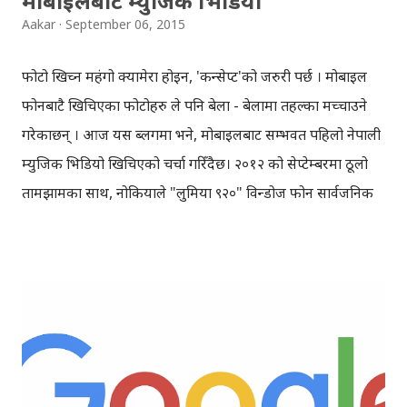
मोबाइलबाट म्युजिक भिडियो
Aakar
September 06, 2015
फोटो खिच्न महंगो क्यामेरा होइन, 'कन्सेप्ट'को जरुरी पर्छ । मोबाइल
फोनबाटै खिचिएका फोटोहरु ले पनि बेला - बेलामा तहल्का मच्चाउने
गरेकाछन् । आज यस ब्लगमा भने, मोबाइलबाट सम्भवत पहिलो नेपाली
म्युजिक भिडियो खिचिएको चर्चा गरिँदैछ। २०१२ को सेप्टेम्बरमा ठूलो
तामझामका साथ, नोकियाले "लुमिया ९२०" विन्डोज फोन सार्वजनिक
गर्यो । नोकियाले लुमिया ९२० को ८ मेगापिक्सल क्यामेरालाई 'प्योर
भ्यु'को विशेषण दिएर, आफ्नो क्यामेरा उत्कृष्ट भएको बताएको थियो।
फोन सार्वजनिक गर्ने क्रममा, नोकिया लुमिया ९२० बाट खिचिएको
भिडियो भन्दै केही भिडियोहरु पनि देखाइएको थियो, तर पछि थाहा
भयो, ती भिडियोहरु मोबाइलबाट खिचिएका थिएनन् । नोकियाको
कर्तुतको आलोचना हुनथालेपछि, नोकियाले आफ्नो ब्लग मार्फत माफी
नै माग्नुपर्यो । माथि नोकियाको प्रसंगले थाहा हुन्छ, ३ वर्ष अघिसम्म मात्रै