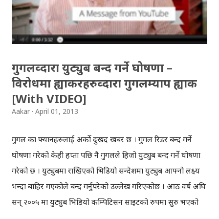
इन्जिनियरिङ पढिरहेका सुनिल सरका पुराना विद्यार्थी अनिल (प्रविण
खतिवडा), सुनिल सरकै गाउँमा आउँछन् । सुनिल सर माओवादी भएको
निहुँमा प्रहरीबाट मारि...
गुगलव्दारा युट्युब बन्द गर्ने घोषणा –
विरोधमा ह्याकरहरुव्दारा गुगलम्याप ह्याक
[With VIDEO]
Aakar
April 01, 2013
गुगल का फ्यानहरुलाई अर्को दुखद खबर छ । गुगल रिडर बन्द गर्ने
घोषणा गरेको केही हप्ता पछि नै गुगलले हिजो युट्युब बन्द गर्ने घोषणा
गरेको छ । युट्युबमा राखिएको भिडियो सन्देशमा युट्युब आफ्नो लक्ष्य
भन्दा बाहिर गएकोले बन्द गर्नुपरेको उल्लेख गरिएकोछ । आठ वर्ष अघि
सन् २००५ मा युट्युब भिडियो कम्पिटिसन साइटको रुपमा सुरु भएको
थियो । युट्युब बन्द गरिने घोषणा सँगै ह्याकरहरुको एक समूहले गुगल