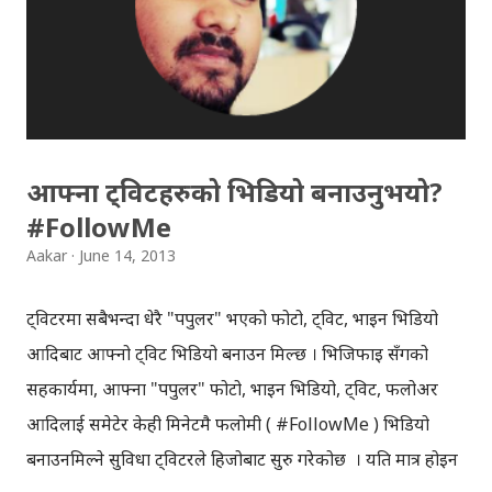
अकास्मात नसोचिएको घटना घट्न पुग्छ ।अमन सुरुमा देख्दा अलि
'साइको' पाराको लाग्छ तर वर्षासँगको सामिप्यतासँगै उसमा केही
परिवर्तनहरु देखिनथाल्छन् ।अमनलाई सँधै एउटा सपनाले बारम्बार
सताउने गर्छ, उक्त सपनाको रहस्य फि...
आफ्ना ट्विटहरुको भिडियो बनाउनुभयो?
#FollowMe
Aakar
June 14, 2013
ट्विटरमा सबैभन्दा धेरै "पपुलर" भएको फोटो, ट्विट, भाइन भिडियो
आदिबाट आफ्नो ट्विट भिडियो बनाउन मिल्छ । भिजिफाइ सँगको
सहकार्यमा, आफ्ना "पपुलर" फोटो, भाइन भिडियो, ट्विट, फलोअर
आदिलाई समेटेर केही मिनेटमै फलोमी ( #FollowMe ) भिडियो
बनाउनमिल्ने सुविधा ट्विटरले हिजोबाट सुरु गरेकोछ । यति मात्र होइन