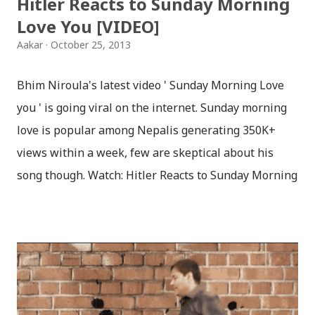
Hitler Reacts to Sunday Morning
Love You [VIDEO]
Aakar
October 25, 2013
Bhim Niroula's latest video ' Sunday Morning Love
you ' is going viral on the internet. Sunday morning
love is popular among Nepalis generating 350K+
views within a week, few are skeptical about his
song though. Watch: Hitler Reacts to Sunday Morning
Love As usual, our Hitler is not happy with Bhim
Niroula, as Saturday has been missing from the
song. Hitler becomes furious when an Officer tells
him that Nepalis are using a new chemical weapon
called 'Sunday Morning Love' to win the world war.
Hitler orders Bhim to add Saturday Morning Love in