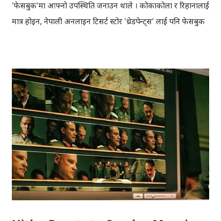
'फेसबुक'मा आफ्नो उपस्थिति जनाउन थाले । कोकाकोला र रिहानालाई
मात्र होइन, नेपाली अनलाइन टिसर्ट स्टोर 'थ्रेडपेन्ट्स' लाई पनि फेसबुक
बरदान सावित हुँदैआएकोछ । फेसबुकका अनेकौँ फाइदाहरु हुँदाहुँदै
पनि यतिबेला फेसबुक 'लाइक'का बारेमा विभिन्न टिका-टिप्पणीहरु
आउने गरेकाछन्, विशेषत 'फेसबुक विज्ञापन'का कारण । सोसल
मिडिया मार्केटिङ अहिलेको समयमा ब्रान्ड तथा कम्पनीहरुको लागि
अत्यावश्यक कुरा हो । फेसबुक लगायतका केही मार्केटिङ एजेन्सीहरुले
सोसल मिडिया मार्केटिङलाई 'फेसबुक विज्ञापन' र 'फेसबुक लाइक' हो
भनेर बुझाउने गरेका कारण हिजोआज ब्रान्डहरु कंगाल भइरहेकाछन् ।
धेरै लाइक/फ्यान ल्याउन कम्पनीहरु फेसबुक विज्ञापनमा लाखौँ खर्च
गरिरहेकाछन् तर वास्तविकतामा उनीहरु 'फेक' लाइक किनिरहेकाछन्
जसको हुनु र नहुनुमा केही फरक छैन । ब्रान्ड तथा कम्पनीहरुले जा...