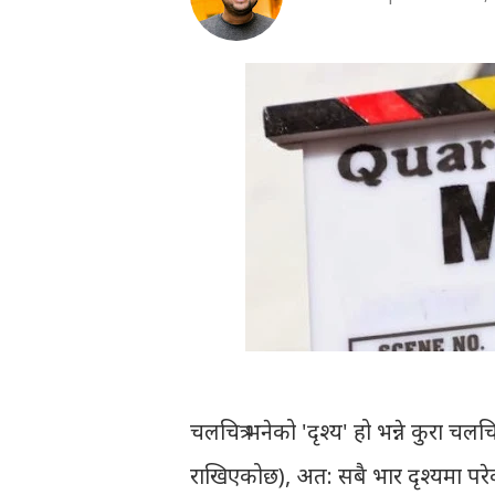
चलचित्र भनेको 'दृश्य' हो भन्ने कुरा च
राखिएकोछ), अत: सबै भार दृश्यमा परेक