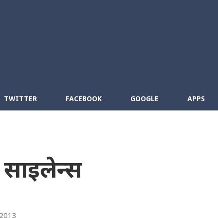
Skip to main content
cebook
RSS
TWITTER
FACEBOOK
GOOGLE
APPS
साइलेन्स
 2013