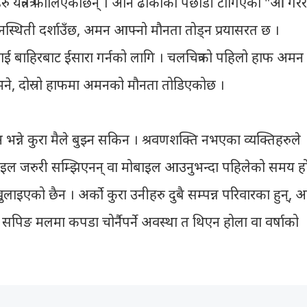
ाहरु यत्रतत्र फालिएकाछन् । अनि ढोकाको पछाडी टाँगिएको "आँ गरेर
स्थिती दर्शाउँछ, अमन आफ्नो मौनता तोड्न प्रयासरत छ ।
ई बाहिरबाट ईसारा गर्नको लागि । चलचित्रको पहिलो हाफ अमन 
 छ भने, दोस्रो हाफमा अमनको मौनता तोडिएकोछ ।
भन्ने कुरा मैले बुझ्न सकिन । श्रवणशक्ति नभएका व्यक्तिहरुले
ाइल जरुरी सम्झिएनन् वा मोबाइल आउनुभन्दा पहिलेको समय हो
ाइएको छैन । अर्को कुरा उनीहरु दुबै सम्पन्न परिवारका हुन्, 
पिङ मलमा कपडा चोर्नैपर्ने अवस्था त थिएन होला वा वर्षाको