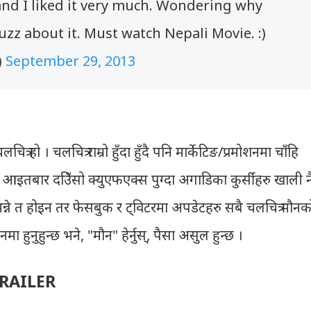
nd I liked it very much. Wondering why
buzz about it. Must watch Nepali Movie. :)
)
September 29, 2013
ित्र हो । चलचित्र राम्रो हुँदा हुँदै पनि मार्केटिङ/प्रमोशनमा चाँहि
 आइतबार दउिँसो क्युएफएक्स पुग्दा अगाडिका कुर्सीहरु खाली न
्छ भन्ने त होइन तर फेसबुक र ट्विटरमा अपडेटहरु सबै चलचित्र मौनक
्लानमा हुनुहुन्छ भने, "मौन" हेर्नुस्, पैसा असुल हुन्छ ।
TRAILER