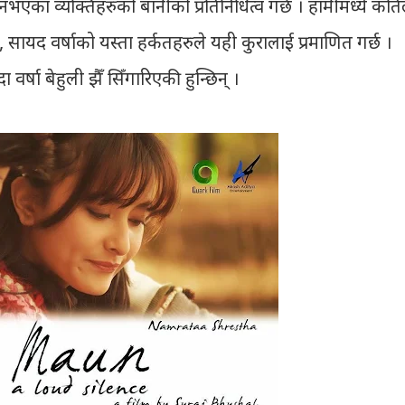
भएका व्यक्तिहरुको बानीको प्रतिनिधित्व गर्छ । हामीमध्ये कति
", सायद वर्षाको यस्ता हर्कतहरुले यही कुरालाई प्रमाणित गर्छ ।
्षा बेहुली झैँ सिँगारिएकी हुन्छिन् ।