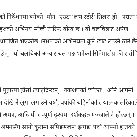
निर्देशनमा बनेको "मौन" एउटा 'लभ स्टोरी थ्रिलर' हो । नम्रता 
हरुको अभिनय साँच्चै तारिफ योग्य छ । यो चलचित्रबाट अर्पण
 पनि प्रमाणित भएकोछ ।नम्रताको अभिनयमा कुनै खोट लाउने ठाउँ छै
् । यो चलचित्रको अन्य सबल पक्ष भनेको सिनेमाटोग्राफी र संग
ो मुहारमा हाँसो ल्याइदिन्छन् । वर्कशपको 'बोका', अनि आफ्नो
देखि नै लुगा लगाउने वर्षा, वर्षाकी बहिनीको लयात्मक तरिकाल
्ने अमन, आदि यी सम्पूर्ण दृश्यमा दर्शकहरु मज्जाले नै हाँस्छन् ।
्षाले अमनसँग सानो कुरामा सपिङमलमा झगडा पर्दा आफ्नो हातको