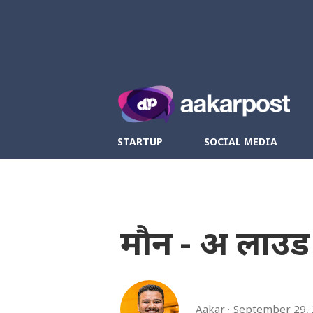
Twitter
Fa
STARTUP
SOCIAL MEDIA
मौन - अ लाउड 
Aakar
September 29,