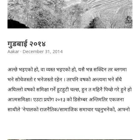
गुडबाई २०१४
Aakar
December 31, 2014
अल्छे भइएको हो, वा व्यस्त भइएको हो, यसै भन्न सक्दिन तर ब्लगमा
भने सोचेजस्तो र भनेजस्तो रहेन । तरपनि वर्षको अन्त्यमा भने सँधै
अघिल्लो वर्षको समिक्षा गर्ने हुटहुटी चल्छ, हुन त महिनै पिच्छे गरे हुने हो
आत्मसमिक्षा। एउटा प्रयोग २०१३ को डिसेम्बर अन्तिमतिर एकजना
साथीले 'नेपालको राजनैतिक/सामाजिक समाचार पढ्नुभनेको, आफ्नो
बिपी मात्र बढाउनु हो' भन्ने आशयको ट्विट गरेकाथिए । मलाई उनको
कुरा ठिकै लाग्यो, अनि मैले पनि वर्षभरि नै समाचार नपढ्ने/नसुन्ने/नहेर्ने
वाचा गरेँ आफैँसँग । आफूले फलो गरिएका र लाइक गरिएका अधिकांश