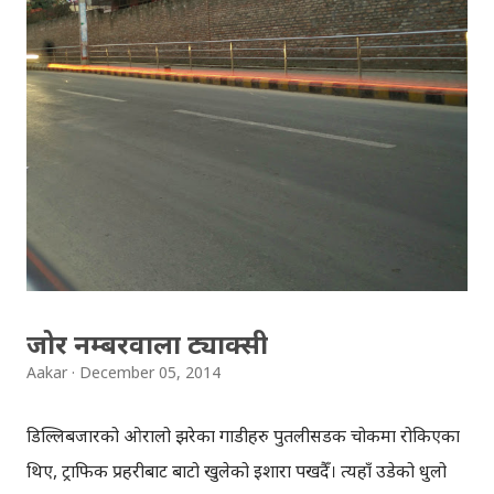
समाचार पोर्टललाई अनफलो र अनलाइक गरियो। हरेक रात ८ बजेको
टिभी समाचार हेर्ने बानी परेको मैले, यो वर्ष मुस्किलले ५-६ वटा समाचार
हेरेँ होला टिभीमा । बिहानको रेडियोको समाचार पनि सुन्न छोडियो ।
पत्रिका पढ्न छोडियो । ट्विटर र फेसबुकमा साथीहरुले सेयर गरेर,
पढ्नैपर्ने भनेर रिकमेन्ड नगरेका बाहेक कुनै लेख सायदै पढियो ।
समाचारबाट सय प्रतिशत नै टाढा बस्न त सकिएन तर पनि कहिले
समाचार खोज्दै कुनै समाचार पोर्टल धाइएन । यतिसम्म भयो कि,
पश्चिममा पसेको बाढीसमेत मैले पछि मात्र थाहा पाएँ -- फिल द...
जोर नम्बरवाला ट्याक्सी
Aakar
December 05, 2014
डिल्लिबजारको ओरालो झरेका गाडीहरु पुतलीसडक चोकमा रोकिएका
थिए, ट्राफिक प्रहरीबाट बाटो खुलेको ईशारा पर्खदैँ। त्यहाँ उडेको धुलो