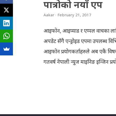
s
पात्रोको नयाँ एप
Aakar
February 21, 2017
आइफोन, आइप्याड र एप्पल वाचका लागि हा
अपडेट सँगै एन्ड्रोइड एपमा उपलब्ध 
आइफोन प्रयोगकर्ताहरुले अब एकै विषयक
गतवर्ष नेपाली न्युज माइनिङ इन्जिन प्र
स्रोतहरुबाट लिएर हाम्रो पात्रोको एन्ड्र
पद्दतिबाट नेपाली भाषा सम्बन्धि तालिम
भाषामा उस्तै प्रकारका समाचार देखाउने
पात्रोका संस्थापक शंकर उप्रेतीका अनुसा
प्रतिशत "फास्ट" बनाइएको छ । नयाँ