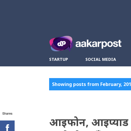
Twitter
Fa
STARTUP
SOCIAL MEDIA
P
Showing posts from February, 20
o
s
Shares
t
आइफोन, आइप्याड र 