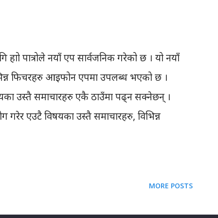
म्रो पात्रोले नयाँ एप सार्वजनिक गरेको छ । यो नयाँ
विभिन्न फिचरहरु आइफोन एपमा उपलब्ध भएको छ ।
ा उस्तै समाचारहरु एकै ठाउँमा पढ्न सक्नेछन् ।
योग गरेर एउटै विषयका उस्तै समाचारहरु, विभिन्न
ोइड एपमा पढ्न मिल्ने सुविधा थपिएको थियो । मेसिन लर्निङ
 गराइएको 'नेपाली न्युज माइनिङ इन्जिन'ले नेपाली
 कार्यमा ९० प्रतिशत सफलता हासिल गरेकोछ । हाम्रो
MORE POSTS
र, हाम्रो पात्रो एपको इन-एप ब्राउजर पहिलेको भन्दा ४०
 आएको आइफोन एपमा तस्विरहरुलाई पनि "अप्टिमाइज"