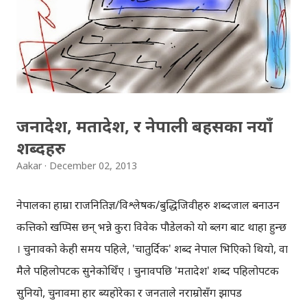
व्यक्तिको सट्टा हवाईमार्ग मार्फत एमेजनका ड्रोनहरुले तपाईको घरसम्म
ल्याइपुर्याइदिनेछन् । यसका माध्यमबाट प्याकेजहरु समयमै र छिटो
'डेलिभरी' गर्न सकिने जेफ बेजोजको विश्वास छ । अधिक जानकारीको
लागि तलको यो अमेजन एयर प्राइम भिडियो हेर्नुहोस् । २. अमेजनले ड्...
जनादेश, मतादेश, र नेपाली बहसका नयाँ
शब्दहरु
Aakar
December 02, 2013
नेपालका हाम्रा राजनितिज्ञ/विश्लेषक/बुद्धिजिवीहरु शब्दजाल बनाउन
कत्तिको खप्पिस छन् भन्ने कुरा विवेक पौडेलको यो ब्लग बाट थाहा हुन्छ
। चुनावको केही समय पहिले, 'चातुर्दिक' शब्द नेपाल भित्रिएको थियो, वा
मैले पहिलोपटक सुनेकोथिँए । चुनावपछि 'मतादेश' शब्द पहिलोपटक
सुनियो, चुनावमा हार ब्यहोरेका र जनताले नराम्रोसँग झापड