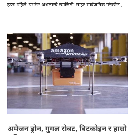
हप्ता पहिले 'एभरेष्ट अभलान्चे ट्याजिडी' साइट सार्वजनिक गरेकोछ ,
जसबाट घरै बसेर सगरमाथा चढेको अनुभव (थ्रिडी अनुभव) गर्न
सकिन्छ। सगरमाथा बेसक्याम्पबाट सुरु हुने ट्रेक, खुम्बु आइसफल,
हिलारी स्टेप हुँदै सगरमाथाको टुप्पामा पुगेर टुंगिन्छ । सगरमाथाको
टुप्पाबाट हिमालहरुको दृश्यावलोकन पनि मज्जाले गर्न सकिन्छ, सायद
यसै कारण पनि होला, सबैजना सगरमाथा चढ्न मरिहत्ते गरेका ।
साइटमा, खुम्बुमा गएको हिमपहिरोको पनि वर्णन गरिएकोछ,
ब्याकग्राउन्डमा मान्छेहरु बोलेको, अनि हिमालको चिसो स्याँठको
आवाजको अनुभव गर्नसकिन्छ, ट्रेकभरि नै । साइटको वाँया भागमा
उचाइको जानकारी देखिन्छ, बाटोलाई रातो धर्सोले देखाइएको छ ।
बेसक्याम्प देखि टुप्पासम्मको यात्रा कठिन रहेछ भन्नेकुरा डिस्कभरीको
थ्रिडी ट्रेक गरेपछि अनुभव भयो । खुम्बुमा गएको हिमपहिरो ...
अमेजन ड्रोन, गुगल रोबट, बिटकोइन र हाम्रो