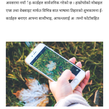
अवसरमा नयाँ र्इ-कार्डहरु सार्वजनिक गरेको छ । हाम्रोपात्रोको मोबाइल
एप्स तथा वेबसाइट मार्फत विभिन्न सात भाषामा तिहारको शुभकामना ई-
कार्डहरु बनाएर आफ्ना साथीभाइ, आफन्तलाई अाफ्नो फोटोसहित
अनलाइनमा सेयर गर्न सकिन्छ । ई-कार्ड कसरी बनाउने? हाम्रोपात्रो ई-
कार्डमा आफ्नो फोटो राखेर शेयर गर्नको लागि हाम्रोपात्रो वेबसाइट तथा
एप्समा पहिले फेसबुकबाट लगइन गर्नुपर्छ । फेसबुक मार्फत लगइन
गरिसकेपछि, वेबसाइट वा एप्समा भएका मन परेको कार्ड छान्नुपर्छ ।
अाफूलार्इ मनपरेको शुभकामना सन्देश सहितको कार्ड छनाैट गरे
पश्चात् प्रयोगकर्ताको फेसबुकमा भएको प्रोफाइल तस्बिर उक्त कार्डमा
बस्नेछ र तत्कालै फेसबुकमा सेयर गर्न सकिनेछ। यमपञ्चकको विशेष
पाँचदिने दैनिकीसहितको गतिविधि सुहाउँदो ईकार्डसहरु पहिलो चरणमा
नेपाली, नेवाः, भोजपुरी, मैथिली, पश्चिमी थारू, तामाङ र अंग्रेजी
भाषामा उपलब्ध छन् । तपाई यी भाषा बाहेक अन्य कुनै भाषामा ई-
कार्डहरु चाहनुहुन्छ भने 'हाम्रोपात्रो...