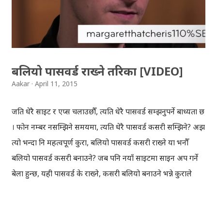
खोजिकार्य सुरु हुन्छ । तपाईलाई म्युजिक, क्यामेरा, सोसल मिडिया, वेब
ब्राउजिङ आदि इत्यादी के के चाहिएको हो, छानिसकेपछि, गुगलले
तपाईलाई तपाईको आवश्यकता अनुसारको फोनहरु देखाउँछ ।
सामसुङ, एचटिसी, एलजी...
बलियो पासवर्ड राख्ने तरिका [VIDEO]
Aakar
April 11, 2015
जति धेरै साइट र एप्स चलाउछौँ, त्यति धेरै पासवर्ड सम्झनुपर्ने बाध्यता छ
। फोन नम्बर नसम्झिने समयमा, त्यति धेरै पासवर्ड कसरी सम्झिने? अझ
त्यो भन्दा नि महत्वपूर्ण कुरा, बलियो पासवर्ड कसरी राख्ने या भनौँ
बलियो पासवर्ड कसरी बनाउने? जब पनि नयाँ साइटमा साइन अप गर्ने
बेला हुन्छ, यही पासवर्ड के राख्ने, कसरी बलियो बनाउने भन्ने कुराले
दिमाग खान्छ । साना-ठूला अक्षर, अंक र स्पेशल क्यारेक्टर राखेर
बलियो पासवर्ड बनाउनु पर्छ भन्ने सुन्दै र भन्दै आइएको धेरै भयो।