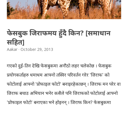
गरिसकेकाछन् । ट्विटरमा चलाइने 'क्याम्पेन', 'ट्विट च्याट' आदिमा
ह्यासट्यागको विशेष महत्व रहन्छ । जनमत बुझ्नका लागि पनि
ह्यासट्याग महत्...
फेसबुक जिराफमय हुँदै किन? [समाधान
सहित]
Aakar
October 29, 2013
गएको दुई-तिन देखि फेसबुकमा अनौठो लहर चलेकोछ । फेसबुक
प्रयोगकर्ताहरु धमाधम आफ्नो तस्विर परिवर्तन गरेर 'जिराफ' को
फोटोलाई आफ्नो 'प्रोफाइल फोटो' बनाइरहेकाछन् । जिराफ मन परेर वा
जिराफ बचाउ अभियान भनेर कसैले पनि जिराफको फोटोलाई आफ्नो
'प्रोफाइल फोटो' बनाएका भने होइनन् । जिराफ किन? फेसबुकमा
जिराफको फोटो सहित एउटा प्रश्न देख्न सकिन्छ । प्रश्नकर्ताले उक्त
प्रश्नको जवाफ आफूलाई आउँछ भने, 'म्यासेज'मा पठाउन सुझाउँछन् ।