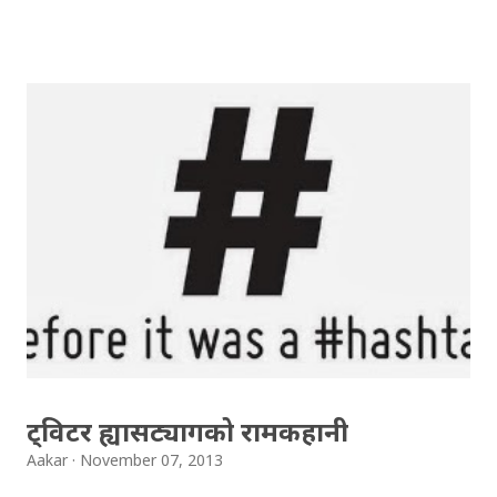
लाइदिएकाहरुलाई यो 'मतादेश' शब्द अस्त्र झैँ भएकोछ अहिले। आफूले
जिते 'जनादेश' तर आफूले हारे 'मतादेश' हुने भन्ने उनीहरुको बुझाइ
अचम्म लाग्दोछ । 'मतादेश' शब्द बारेको हुटहुटि देखेर, यसै सन्दर्भमा
विवेक पौडेलले लेख्नुभएको जनादेश, मतादेश, र नेपाली बहसका नयाँ
शब्दहरु ब्लगलाई यहाँ पुन प्रकाशित गरेकोछु । विवेक पौडेललाई
ट्विटरमा @tistung फलो गर्न सकिन्छ । एकैपटक “मतादेश” भन्ने
शब्द निकै सुन्न थालिएको छ। नेपालको सन्दर्भमा मैले यो शब्द प्रथम
पटक हालैको चुनावपछि सुनेको हुँ। चुनावको नतिजा आउन शुरुगरेपछि
एकजना चर्चित राजनीतिक विश्लेषकले टेलिभिजन र रेडियो कार्यक्रममा
माओवादीको अप्रत्याशित नतिजालाई अर्थ्याउन यसको प्रयोग गर्नुभयो र
भन्नुभयो,...
ट्विटर ह्यासट्यागको रामकहानी
Aakar
November 07, 2013