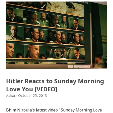
उत्तर सही भएको खण्डमा केही गर्नुप्रदैन तर उत्तर गलत भएको खण्डमा
आफ्नो प्रोफाइल फोटोमा पनि जिराफको तस्विर राख्नुपर्छ । अनि
खेलको नियम अनुसार गलत उत्तर दिनेहरुले जिराफको फोटोलाई केही
समयको लागि आफ्नो प्रोफाइल फोटो बनाउँछन् र सोही प्रश्न अरुलाई
दोहोर्याउँछन् । अत: फेसबुक जिराफमय बनेकोछ । प्रश्न यस्तो छ,
"रातको ३ बजेकोछ, ढोकाको घन्टि बज्छ र तपाई उठ्नुहुन्छ । तपाईले
नसोचेका पाहुनाहरु (तपाईको आमा-बाबा) ब्रेकफास्टको लागि
आइपुगेकाछन् । तपाईसँग स्ट्रवेरी जाम, मह, वाइन, ब्रेड र चिज छ । अब
भन्नुस तपाई सबैभन्दा पहिले के खोल्नुहुन्छ?" प्रश्नको ...
Hitler Reacts to Sunday Morning
Love You [VIDEO]
Aakar
October 25, 2013
Bhim Niroula's latest video ' Sunday Morning Love