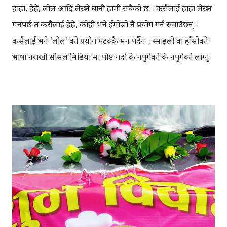
हाहा, हेहे, लोल आदि लेख्ने बानी हामी सबैको छ । कसैलाई हाहा लेख्न
मनपर्छ त कसैलाई हेहे, कोही भने ईमोजी नै प्रयोग गर्न रुचाउँछन् ।
कसैलाई भने 'लोल' को प्रयोग पटक्कै मन पर्दैन । स्माइली वा हाँसोको
भाषा नराखी सोसल मिडिया मा पोष्ट गर्दा के नपुगेको के नपुगेको लाग्नु
स्वभाविक भइसक्यो । यदी जोकमा, च्याटमा स्माईली राखिएको छैन
भने, प्रतिक्रिया दिनु अघि सोच्नुपर्ने बेला भइसक्यो, यो जोक नै हो या
सिरियस कुरो । यही हाम्रो विभिन्न थरिको हाँसो माथि फेसबुकले
अनुसन्धान गरेको थियो, आज त्यही कुरा यहाँ लेख्दैछु । केही महिना
अघि न्युयोर्करमा छापिएको एउटा लेखबाट प्रभावित भएर फेसबुक ले,
प्रयोगकर्ताहरु फेसबुकमा कसरी हाँस्छन् भन्नेबारेमा अघिल्लो हप्ता
रमाइलो तथ्य सार्वजनिक गरेकोछ । मे महिनाको पछिल्लो हप्तामा
फेसबुकले, 'पोष्ट्' तथा प्रतिक्रियाहरुमा लेखिएका (हाँसो जनाउने
शब्दहरु) 'हाहा' (haha), 'हेहे/हिही' (hehe), 'इमोजी' (emoji),
'लोल' (lol) आदि शब्दहरुको सुक्ष्म विश्लेषण गरेकोथियो । फेसबुकले