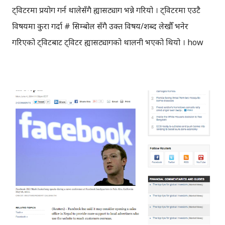
ट्विटरमा प्रयोग गर्न थालेसँगै ह्यासट्याग भन्ने गरियो । ट्विटरमा एउटै
विषयमा कुरा गर्दा # सिम्बोल सँगै उक्त विषय/शब्द लेखौँ भनेर
गरिएको ट्विटबाट ट्विटर ह्यासट्यागको थालनी भएको थियो । how
do you feel about using # (pound) for groups. As in
#barcamp [ msg ]? — Chris Messina ☠
(@chrismessina) August 23, 2007 ओपन सोर्स एडभोकेट्,
क्रिस मेसिना (Chris Messina) ले सन् २००७ को अगस्टमा ट्विटर
ह्यासट्यागको सुरुवात गरेकाथिए । न्युयोर्क टाइम्सका अनुसार क्रिसलाई
' ह्यासट्यागको गडफादर ' (hash godfather) भन्ने गरिन्छ ।
ट्विटरमा ह्यासट्यागको सुरुवात सन् २००७ मा भएपनि, यसको व्यापक
प्रयोग हुन भने केही समय लागेको थियो। ट्विटरको ह्यासट्यागको
शैलीलाई इन्स्टाग्राम, गुगलप्लस, फेसबुक आदिले पनि अनुसरण
गरिसकेकाछन् । ट्विटरमा चलाइने 'क्याम्पेन', 'ट्विट च्याट' आदिमा
ह्यासट्यागको विशेष महत्व रहन्छ । जनमत बुझ्नका लागि पनि