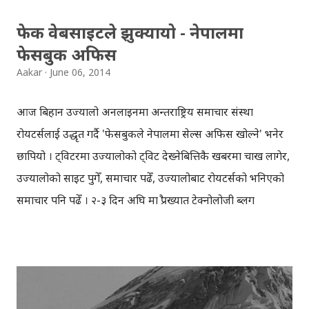
ह्यासट्याग महत्वपूर्ण माध्यम हो । अघिल...
फेक वेबसाइटले झुक्यायो - नेपालमा
फेसबुक अफिस
Aakar
June 06, 2014
आज बिहान उज्यालो अनलाइनमा अन्तराष्ट्रिय समाचार संस्था
रोयटर्सलाई उद्धृत गर्दै 'फेसबुकले नेपालमा सेल्स अफिस खोल्ने' भनेर
छापियो । ट्विटरमा उज्यालोको ट्विट देख्नेबित्तिकै खबरमा चाख लागेर,
उज्यालोको साइट पुगेँ, समाचार पढेँ, उज्यालोबाट रोयटर्सको भनिएको
समाचार पनि पढेँ । २-३ दिन अघि मात्रै प्रख्यात टेक्नोलोजी ब्लग
टेकक्रन्चको हवाला दिँदै 'स्टार्टअप एक्सेलेटर वाइ कम्बीनेटरलाई मार्क
एन्डरसनको भेन्चरले किनेको' भन्ने खबरहरु प्रकाशित भएको थियो ।
टेकक्रन्चले पछि अर्को ब्लग मार्फत, खबरको खन्डन गर्यो । उक्त
समाचार टेकक्रन्चले लेखेको नभइ कसैले स्रटयुआरएल (Shrturl)