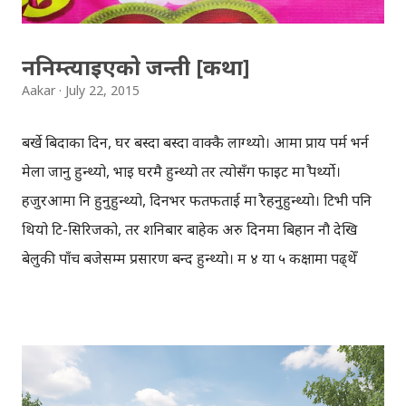
अमेरिक...
ननिम्त्याइएको जन्ती [कथा]
Aakar
July 22, 2015
बर्खे बिदाका दिन, घर बस्दा बस्दा वाक्कै लाग्थ्यो। आमा प्राय पर्म भर्न
मेला जानु हुन्थ्यो, भाइ घरमै हुन्थ्यो तर त्योसँग फाइट मात्रै पर्थ्यो।
हजुरआमा नि हुनुहुन्थ्यो, दिनभर फतफताई मात्रै रहनुहुन्थ्यो। टिभी पनि
थियो टि-सिरिजको, तर शनिबार बाहेक अरु दिनमा बिहान नौ देखि
बेलुकी पाँच बजेसम्म प्रसारण बन्द हुन्थ्यो। म ४ या ५ कक्षामा पढ्थेँ
सायद, कोठैभरी कापी र किताब मिल्केका हुन्थे, बर्खे बिदाको लागि सब
बिषयका सरहरुले यत्ति धेरै होमवर्क दिएका हुन्थे तर होमवर्क गर्न
फिटक्कै मन लाग्दैनथ्यो। गर्मी उस्तै, पानी नपरेको दिनमा असारको
गर्मीको के बयान गरिसाध्य, हन्नामा मकै पड्के जसरी घामले छानाका
टिन तातेर पड्किन्थे। पौडीे खेल्न जाउँ भने बिजयपुर खोलो बढेर