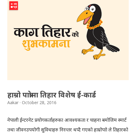
भन्न सकिन्छ कि, यो भिडियो हेरिसकेपछि तपाईले 'अल्बर्ट
आइन्सटाइन'को स्केच चैँ सजिलै बनाउन सक्नुहुन्छ । वाँयाबाट दाँया
क्रमैसँग । कागज र कलम तयारी अवस्थामा राखेर, चित्र बनाउन सिकाउने
तलको टेड टकको भिडियो हेरौँ । टेड टक'को यो भिडियोमा ग्राम स्‌ ले
भनेजस्तै सजिलै चित्र कोर्न सकिन्छ । एकपटक अवश्य बनाउनुहोस् ।
हाम्रो पात्रोमा तिहार विशेष ई-कार्ड
Aakar
October 28, 2016
नेपाली ईन्टरनेट प्रयोगकर्ताहरुका आवश्यकता र चाहना बमोजिम स्मार्ट
तथा जीवनउपयोगी सुविधाहरु निरन्तर थप्दै गएको हाम्रोपात्रो ले तिहारको