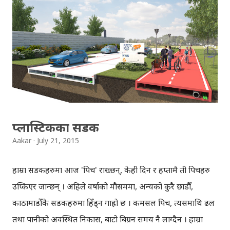
पुलसम्मै आउँथ्यो, बगाइहाल्यो भने भनेर पौडीन जान पनि डर लाग्थ्यो।
अनि भान्छाकोठामा जान्थेँ, खाजा के राखिदिनु भएछ आमाले भनेर हेर्थें,
सँधै निख्ला चिउरा। देख्नासाथ हुर्याइदिम जस्तो झोंक चल्थ्यो, तर
जतिसुकै खान्न भनेर घुर्की लगाए पनि सुनिदिने कोही हुन्थेन। दिन ढल्दै
गएपछि भोकले गलाउँदै लैजान्थ्यो, अनि मन नलाई नलाई त्यही चिउरा
हसुर्न पर्थ्यो। तर भोकको मेसा...
प्लास्टिकका सडक
Aakar
July 21, 2015
हाम्रा सडकहरुमा आज 'पिच' राख्छन्, केही दिन र हप्तामै ती पिचहरु
उप्किएर जान्छन् । अहिले वर्षाको मौसममा, अन्यत्रको कुरै छाडौँ,
काठामाडौँकै सडकहरुमा हिँड्न गाह्रो छ । कमसल पिच, त्यसमाथि ढल
तथा पानीको अवस्थित निकास, बाटो बिग्रन समय नै लाग्दैन । हाम्रा