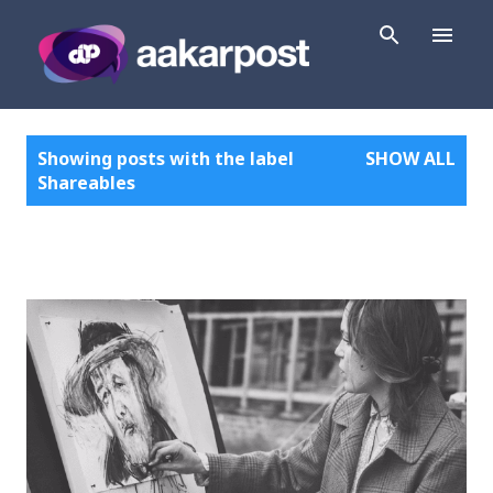
Skip to main content
P
Showing posts with the label
SHOW ALL
o
Shareables
s
t
s