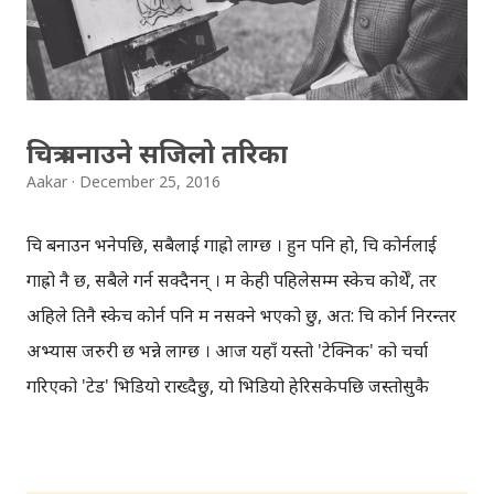
चित्र बनाउने सजिलो तरिका
Aakar
December 25, 2016
चित्र बनाउन भनेपछि, सबैलाई गाह्रो लाग्छ । हुन पनि हो, चित्र कोर्नलाई
गाह्रो नै छ, सबैले गर्न सक्दैनन् । म केही पहिलेसम्म स्केच कोर्थेँ, तर
अहिले तिनै स्केच कोर्न पनि म नसक्ने भएको छु, अत: चित्र कोर्न निरन्तर
अभ्यास जरुरी छ भन्ने लाग्छ । आज यहाँ यस्तो 'टेक्निक' को चर्चा
गरिएको 'टेड' भिडियो राख्दैछु, यो भिडियो हेरिसकेपछि जस्तोसुकै
व्यक्तिले पनि चित्र कोर्न सक्नेछन् । चित्र कोर्ने भन्ने बित्तिकै, एकदम
'पर्फेक्ट', जेसुकै, जुनसुकै कुराको पनि चित्र बनाउन सकिन्छ भनेको चाँहि
होइन, त्यसको लागि त निरन्तर अभ्यास नै आवश्यक पर्छ । तर यति चैँ