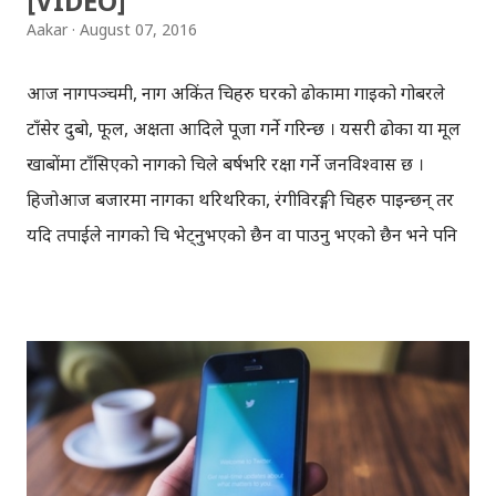
[VIDEO]
Aakar
August 07, 2016
आज नागपञ्चमी, नाग अकिंत चित्रहरु घरको ढोकामा गाइको गोबरले
टाँसेर दुबो, फूल, अक्षता आदिले पूजा गर्ने गरिन्छ । यसरी ढोका या मूल
खाबाेंमा टाँसिएको नागको चित्रले बर्षभरि रक्षा गर्ने जनविश्वास छ ।
हिजोआज बजारमा नागका थरिथरिका, रंगीविरङ्गी चित्रहरु पाइन्छन् तर
यदि तपाईले नागको चित्र भेट्नुभएको छैन वा पाउनु भएको छैन भने पनि
चिन्ता नलिनुस्, यो ब्लगमा नागको चित्र बनाउने सजिलो तरिकाबारे चर्चा
गर्दैछु। नागको चित्र कसरी बनाउने? सादा कागजमा पहिले 'ब्र्याकेट' ( )
बनाउँदै जानुस् । पहिलो लहरमा एउटा, दोस्रोमा दुईवटा, तेस्रोमा ३ वटा,
चौथोमा ४ वटा, त्यस्तै पाँचौमा ३ वटा, छैटौँमा २ वटा, र सातौँमा एउटा
'ब्र्याकेट' बनाउनुस् । त्यसपछि माथिल्लो र तल्लो लहरका ब्राकेटहरु
आपसमा छड्के तरिकाले जोड्दै जानुस् । यति गरिसकेपछि, टाउको र
पुच्छर बनाउनुस् । तपाईको नाग तयार हुन्छ, यसलाई अझ रंगरोगन गरेर,