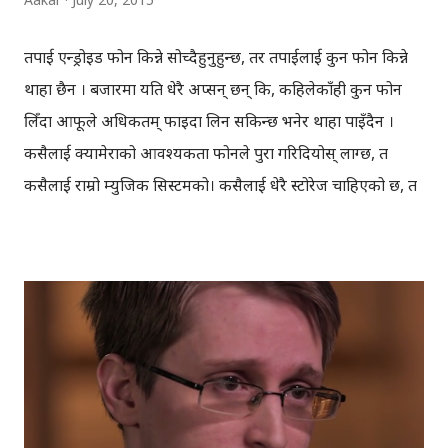
तपाई एन्ड्रोइड फोन किन्ने सोच्दैहुनुहुन्छ, तर तपाईलाई कुन फोन किन्ने
थाहा छैन । बजारमा यति धेरै अप्सन् छन् कि, कहिलेकाँही कुन फोन
लिँदा आफूले अधिकतम् फाइदा लिन सकिन्छ भनेर थाहा पाइँदैन ।
कसैलाई क्यामेराको आवश्यकता फोनले पुरा गरिदियोस् लाग्छ, त
कसैलाई राम्रो म्युजिक सिस्टमको। कसैलाई धेरै स्टोरेज चाहिएको छ, त
कसैलाई राम्रो प्रोेसेसर भएको फोन । कोही फेसबुक, ट्विटर, विच्याट,
भाइबर आदिका लागि मोबाइल रोज्छन् त कोही गेमिङको लागि । नयाँ
मोबाइल किन्ने बेला, यो किनौँ कि त्यो किनौँ भइन्छ, अनलाइनमा
रिभ्युहरु पनि खोजिन्छ, अनि फोन किनिन्छ । हाम्रो यही फोन खोज्ने र
रोज्ने तरिकालाई गुगल'ले सहज बनाउने कोशिस गरेको छ, एन्ड्रोइड
साइटमार्फत । गुगल'ले केही हप्ता पहिलेबाट एन्ड्रोइडको साइटमा नयाँ
पेज सञ्चालनमा ल्याएको छ, जसमा गएर आफ्नो आवश्यकता
अनुसारको फोन छान्न सकिन्छ । एन्ड्रोइड साइटको यो पेज बाट फोन