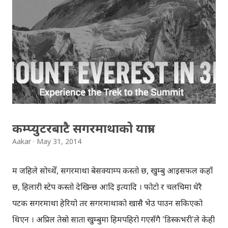
साइट मार्फत टेकक्रन्चकै साइटको कुनै खबर सम्पादन गरेर
स्रटयुआरएलमा राखिदिएको थियो । प्राय: पढ्नेहरुले एड्रेसबारको
युआरएल हेरेनन्, सबै साइट यथावत सक्कली थियो, त्यही युआरएल र
ब्लग बाहेक । Alarming!!! Hello Journos! Reuters news is
FAKE! Do a little research. " @Ujyaalo : फेसबुकले नेपालमा
सेल्स अफिस खोल्ने http://t.co/6YtPjmAnU3 " — Aakar
(@aakarpost) June 6, 2014 सायद त्यही टकक्रन्चको ब्लगलाई
पच्छ्याइरे...
कम्प्युटरबाटै सगरमाथाको यात्रा
Aakar
May 31, 2014
म जहिले सोच्थेँ, सगरमाथा बेसक्याम्प कस्तो छ, खुम्बु आइसफल कहाँ
छ, हिलारी स्टेप कस्तो देखिन्छ आदि इत्यादि । फोटो र चलचित्रमा धेरै
पटक सगरमाथा हेरियो तर सगरमाथाको खासै भेउ पाउन सकिएको
थिएन । अप्रिल तेस्रो साता खुम्बुमा हिमपहिरो गएसँगै 'डिस्कभरी'ले केही