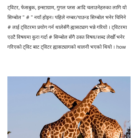
ट्विटर, फेसबुक, इन्स्टाग्राम, गुगल प्लस आदि चलाउनेहरुका लागि यो
सिम्बोल " # " नयाँ होइन। पहिले नम्बर/पाउन्ड सिम्बोल भनेर चिनिने
# लाई ट्विटरमा प्रयोग गर्न थालेसँगै ह्यासट्याग भन्ने गरियो । ट्विटरमा
एउटै विषयमा कुरा गर्दा # सिम्बोल सँगै उक्त विषय/शब्द लेखौँ भनेर
गरिएको ट्विट बाट ट्विटर ह्यासट्यागको थालनी भएको थियो । how
do you feel about using # (pound) for groups. As in
#barcamp [ msg ]? — Chris Messina™
(@chrismessina) August 23, 2007 ओपन सोर्स एडभोकेट्,
क्रिस मेसिना (Chris Messina) ले सन् २००७ को अगस्टमा ट्विटर
ह्यासट्यागको सुरुवात गरेकाथिए । न्युयोर्क टाइम्स का अनुसार
क्रिसलाई 'ह्यासट्यागको गडफादर' (hash godfather) भन्ने गरिन्छ ।
ट्विटरमा ह्यासट्यागको सुरुवात सन् २००७ मा भएपनि, यसको व्यापक
प्रयोग हुन भने केही समय लागेको थियो। ट्विटरको ह्यासट्यागको
शैलीलाई इन्स्टाग्राम, गुगलप्लस, फेसबुक आदिले पनि अनुसरण