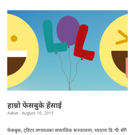
छ भनेर न्यु योर्क टाइम्स मा मार्क स्कटले लेखेको लेखको मूख्य अंशलाई
साभार गरेर यहाँ प्रस्तुत गरिएकोछ । स्पेनको हुन् (जुन्) शहरका मेयरको
घरमा अप्रिलमा छोरी जन्मिइन् । मेयरले आफ्नी भर्खर जन्मिएको
छोरीका लागि ट्विटरमा एकाउन्ट बनाइदिए अनि जन्मिएको खबर,
छोरीकै ट्विटरबाट "म जन्मिएँ" भन्दै ट्विट गरेर खबर सार्वजनिक गरे ।
जन्मने बित्तिकै फेसबुक र ट्विटर , किन चाहियो भनेर धेरैलाई चासो
लाग्नु र अचम्म लाग्नु स्वाभाविक नै हो, तर यस स्पेनिश शहरका
वासिन्दालाई भने यो सामान्य कुरा हो । करिब ३५ सय जनसङख्या
रहेको यस शहरमा प्राय: हरेक गतिविधि ट्विटरबाटै हुन्छ । सम्भवत:
संसारभरिमै यस शहरका वासिन्दा सबैभन्दा एक्ट...
हाम्रो फेसबुके हँसाई
Aakar
August 16, 2015
फेसबुक, ट्विटर लगायतका सामाजिक सञ्जालमा, च्याटमा डि: पी: सँगै