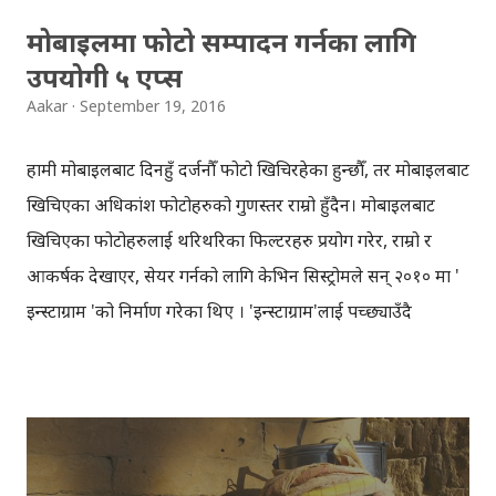
मोबाइलमा फोटो सम्पादन गर्नका लागि
उपयोगी ५ एप्स
Aakar
September 19, 2016
हामी मोबाइलबाट दिनहुँ दर्जनौँ फोटो खिचिरहेका हुन्छौँ, तर मोबाइलबाट
खिचिएका अधिकांश फोटोहरुको गुणस्तर राम्रो हुँदैन। मोबाइलबाट
खिचिएका फोटोहरुलाई थरिथरिका फिल्टरहरु प्रयोग गरेर, राम्रो र
आकर्षक देखाएर, सेयर गर्नको लागि केभिन सिस्ट्रोमले सन् २०१० मा '
इन्स्टाग्राम 'को निर्माण गरेका थिए । 'इन्स्टाग्राम'लाई पच्छ्याउँदै
मोबाइलमा फोटो सम्पादन गर्न, तथा सामाजिक सञ्जालमा सेयर गर्नको
लागि सयौँ एन्ड्रोइड तथा आइओएस एप्सहरु निर्माण भएकाछन् । यो
ब्लगमा फोटो सम्पादन गर्न सरल र सहज बनाउने ५ मोबाइल
एप्सहरुबारे चर्चा गर्दैछु। १) स्न्यापसिड स्न्यापसिडमा फोटो सम्पादनका
लागि चाहिने आधारभूत सबै 'फिचर'हरु उपलब्ध छ। स्न्यापसिडमा