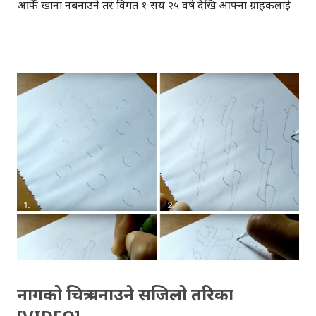
आफैँ खाना नबनाउने तर विगत १ सय २५ वर्ष देखि आफ्ना ग्राहकलाई
निरन्तर खाना ख्वाँउदै आइरहेको कम्पनी 'मुम्बई डब्बावाला'ले पनि
आफ्नो सेवाबाट सबैलाई चकित तुल्याउँदै आएको छ । मुम्बई
डब्बावालाका डा. पवन अग्रवालको कुरा मान्ने हो भने, न त डब्बावालाहरु
पढे लेखेका छन्, न त प्रविधिकै उपयोग गर्छन् तर निरन्तर १ सय २५ वर्ष
देखि काम गरिरहेकाछन्, न त कहिले डब्बा साटिन्छन्, न त
डब्बावालाहरु ढिलो नै पुग्छन्, न त कहिले काम नै रोकिएको छ,
डब्बावालाहरु कामलाई 'भगवान' मान्छन् । को हुन् मुम्बईका डब्बावाला?
मुम्बई सहरमा, बिहान घरमा बनेको खाना, दिउँसो अफिसमा पुर्याउने
व्यक्तिहरु डब्बावाला हुन् । अफिसमा काम गर्ने धेरैजसो व्यक्तिहरु घरकै
खाना खान रुचाउँछन्, तर उनीहरुको अफिस २-३ घन्टा रेल चढेर
जानुपर्ने हुन्छ । अत: ९ बजे अफिस पुग्न, धेर...
नागको चित्र बनाउने सजिलो तरिका