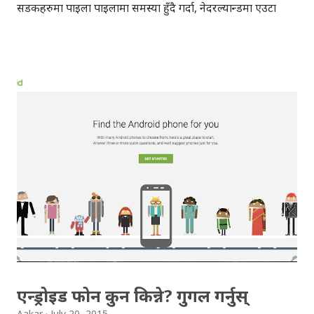
सडकहरुमा पाइला पाइलामा समस्या हुँदै गर्दा, नेदरल्यान्डमा एउटा
कम्पनीले प्लाष्टिकबाट वातावरण मैत्री सडक निर्माण गर्ने योजना बनाउँदै
रहेछ। उक्त वातारण मैत्री सडकले माइनस ४० डिग्रीको चिसो देखि ८०
डिग्रीसम्मको तातो थेग्नसक्नेछ । "प्लास्टिक रिसाइकल" गरेर निर्माण
गरिने यस किसिमको सडक, अहिले पिच गरेर बनाइने सडकको आयु ३
गुना बढि रहने दावी गरिएकोछ । उक्त सडक 'प्रिफेब्रिकेट' हुनेकारण,
सडकहरु चाँडो चाँडो निर्माण गर्न सकिनेछ । ढल, केबल, पानीको लागि
सडकको भित्री तहमा पाइपहरु बिच्छ्याउन मिल्छ । नेदरल्यान्डमा यो
प्रयोग सफल भएको खन्डमा, प्लास्टिक'का सडकहरु अन्यत्र पनि चाँडै
देख्न सकिएला । नेपाल जस्तो मुलुकमा यस किसिमको प्रविधी भित्रियो
भने, सडक विस्तारको गति केही बढ्थ्यो कि? किनकी हाम्रोमा २०२७
सालमा ग्राभेल गरेर बनाइएक...
एन्ड्रोइड फोन कुन किन्ने? गुगल गर्नुस्
Aakar
July 20, 2015