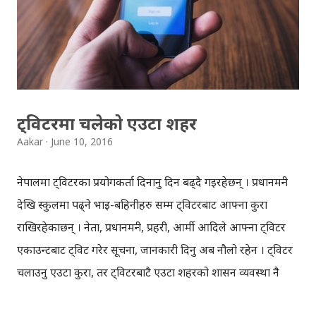
राम्रो बनाउन सक्नुहुन्छ । विस्तृत विवरणको लागि तलको यो भिडियो
हेर्नुस् । नाग पञ्चमी के हो? कसरी मनाइन्छ? ( हाम्रो पात्रो बाट साभार)
आज नाग पञ्चमी, अब बिस्तारै बर्षा ओरालो लाग्दैछ, चाडवाडहरुको
मौ...
ट्विटरमा चलेको एउटा शहर
Aakar
June 10, 2016
नेपालमा ट्विटरका प्रयोगकर्ता दिनानु दिन बढ्दै गइरहेछन् । प्रधानमन्त्री
देखि स्कुलमा पढ्ने भाइ-बहिनीहरु सम्म ट्विटरबाट आफ्ना कुरा
राखिरहेकाछन् । नेता, प्रधानमन्त्री, प्रहरी, आर्मी आदिले आफ्ना ट्विटर
एकाउन्टबाट ट्विट गरेर सूचना, जानकारी दिनु अब नौलो रहेन । ट्विटर
चलाउनु एउटा कुरा, तर ट्विटरबाटै एउटा शहरको शासन व्यवस्था नै
चल्नु अर्को कुरा । स्पेनको एउटा शहरमा ट्विटर कसरी प्रयोग गरिएको