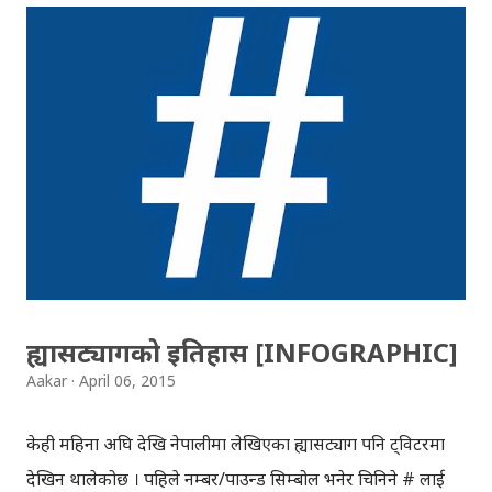
पासवर्डको सन्दर्भमा, एचबिओ'को गतहप्ताको 'लास्ट विक टुनाइट'
कार्यक्रममा एडवार्ड स्नोडनले, बलियो पासवर्ड बनाउने तरिका बताएका
थिए। ( एडवार्ड स्नोडन , 'नेसनल सेक्युरिटि एजेन्सी' (एन एस ए),
अमेरिका'को गोप्य दस्तावेजहरु 'सार्वजनिक' गरेर चर्चामा आएका
व्यक्ति हुन्।) स्नोडनका अनुसार आठ क्यारेक्टरको पासवर्ड कम्प्युटरले
सजिलै क्रयाक गर्न सक्छ । अत: पासवर्ड बलियो राख्न, आफ्नो बेग्लै
'पास-फ्रेजेज' बनाउन उनको सुझाव थियो, जुन डिक्सनरीमा नभेटियोस
र सजिलै सम्झन पनि सकियोस् । बलियो पासवर्ड कस्तो हुन्छ, यो छोटो
३ मिनेटको...
ह्यासट्यागको इतिहास [INFOGRAPHIC]
Aakar
April 06, 2015
केही महिना अघि देखि नेपालीमा लेखिएका ह्यासट्याग पनि ट्विटरमा
देखिन थालेकोछ । पहिले नम्बर/पाउन्ड सिम्बोल भनेर चिनिने # लाई