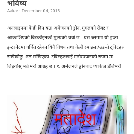
भविष्य
Aakar
December 04, 2013
अनलाइनमा केही दिन यता अमेजनको ड्रोन, गुगलको रोबट र
आकाशिएको बिटकोइनको मुल्यको चर्चा छ । यस ब्लगमा यो हप्ता
इन्टरनेटमा चर्चित रहेका यिनै विषय तथा केही रमाइला/उडन्ते ट्विटहरु
राखेकोछु ।तल राखिएका ट्विटहरुलाई मनोरञ्जनको रुपमा मात्र
लिइयोस् भन्ने मेरो आग्रह छ । १. अमेजनले ड्रोनबाट प्याकेज डेलिभरी
गर्ने सिस्टमको परिक्षण गरिरहेको कुरा यो हप्ता सार्वजनिक भएकोछ।
अमेजनका सिइओ जेफ बेजोजले ६० मिनेट नामक एक टेलिभिजन
कार्यक्रम मार्फत 'अमेजन प्राइम एयर'को खुलासा गरेका हुन् ।
बेजोजका अनुसार परिक्षणमा रहेको यो प्रविधी २०१५ देखि अमेरिकाको
केही शहरहरुमा सुरु हुनेछन् । साइन्स फिक्सन् जस्तो लाग्ने यी कुराहरु
अव वास्तविकतामा परिणत हुँदैछन् । तपाई अमेरिकी शहरमा हुनुहुन्छ
भने २०१५ को आगमन सँगै तपाईले अमेजनमा किनेका प्याकेजहरु कुनै