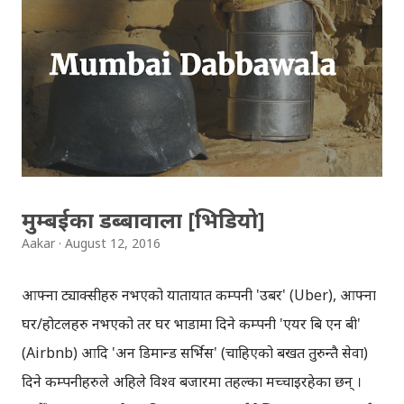
'टुल्स' र 'फिल्टर्स' गरेर फोटो सम्पादनलाई दुई भागमा बाँडिएको छ ।
स्न्यापसिडको 'टुल्स' प्रयोग गरेर, आफूलाई चाहिएको जस्तो फोटो
बनाउन सकिन्छ । फोटोमा विशेष रुची हुनेले स्न्यापसिडको 'टुल्स'
चलाउन (सिक्न) जरुरी छ । तपाई सामान्य प्रयोगकर्ता हो, र 'म्यानुअल'
मोडमा काम गर्न गाह्रो लाग्छ भने स्न्यापसिडको 'फिल्टर्स' ल...
मुम्बईका डब्बावाला [भिडियो]
Aakar
August 12, 2016
आफ्ना ट्याक्सीहरु नभएको यातायात कम्पनी 'उबर' (Uber), आफ्ना
घर/होटलहरु नभएको तर घर भाडामा दिने कम्पनी 'एयर बि एन बी'
(Airbnb) आदि 'अन डिमान्ड सर्भिस' (चाहिएको बखत तुरुन्तै सेवा)
दिने कम्पनीहरुले अहिले विश्व बजारमा तहल्का मच्चाइरहेका छन् ।