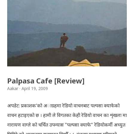
भैलो)- सुरसुधा नोट: यी अपलोड गरिएका गितसंगितहरु व्यावसायिक
प्रायोजनको लागि प्रयोग नगर्न आग्रह गर्दछौँ । इन्टरनेटमा भेटिएका
गितहरुलाई हामीले यहाँ एकै ठाउँमा सजिलोको लागि राखिदिएको मात्र
हौँ । तपाई यदि यी गित संगितको सर्जक हुनुहुन्छ र गित संगित यहाँबाट
हटाउनुपर्ने भए जानकारी गराउनुहोला । फेरी एकपटक शुभ दिपावलीको
हार्दिक मंगलमय शुभकामना व्यक्त गर्दछौँ ।
Palpasa Cafe [Review]
Aakar
April 19, 2009
अपडेट: प्रकाशक'को अाग्रहमा रेडियो वाचनबाट पल्पसा क्याफेको
वाचन हटाइएको छ । हामी ले विगतका केही रेडियो वाचन का शृंखला मा
नारायण वाग्ले को चर्चित उपन्यास "पल्पसा क्याफे" रेडियोकर्मी अच्युत