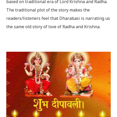
based on traditional era of Lord Krishna and Radha.
The traditional plot of the story makes the
readers/listeners feel that Dharabasi is narrating us
the same old story of love of Radha and Krishna.
However , the story based on the traditional plot it
portrays the modern era in a dramatic way such that
it speaks of so many hidden things that we will be
amazed while ending it up. Radha and Krishna are
the eternal lovers. Lord Krishna and Radha are
together since childhood. But in teenage they are
separated (as in the traditional story) and Lord
Krishna has to go away leaving Vindraban for
fulfilling the task for which he has taken birth.This
brings tragedy to Radha and all the people in