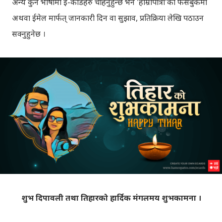
अन्य कुनै भाषामा ई-कार्डहरु चाहनुहुन्छ भने 'हाम्रोपात्रो'को फेसबुकमा
अथवा ईमेल मार्फत् जानकारी दिन वा सुझाव, प्रतिक्रिया लेखि पठाउन
सक्नुहुनेछ ।
शुभ दिपावली तथा तिहारको हार्दिक मंगलमय शुभकामना ।