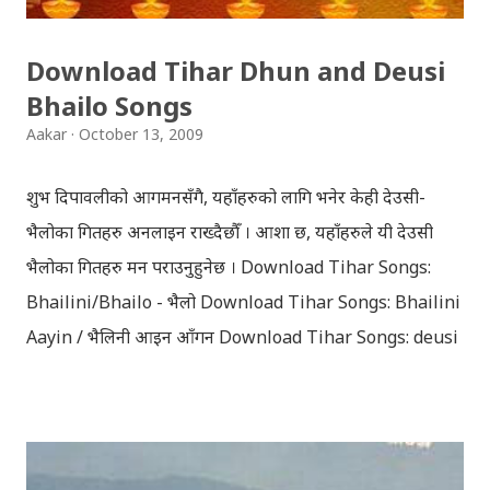
Vindraban. Radha waits for Krishna to arrive but he
seldom does. She is stubborn to go meet Krishna.
Download Tihar Dhun and Deusi
Later she sets out as a Yogini in a long voyage to
Bhailo Songs
search self, leaving her parents. She is accompanied
Aakar
October 13, 2009
by her friend Bisakha everywhere she went. Radha
faces...
शुभ दिपावलीको आगमनसँगै, यहाँहरुको लागि भनेर केही देउसी-
भैलोका गितहरु अनलाइन राख्दैछौँ । आशा छ, यहाँहरुले यी देउसी
भैलोका गितहरु मन पराउनुहुनेछ । Download Tihar Songs:
Bhailini/Bhailo - भैलो Download Tihar Songs: Bhailini
Aayin / भैलिनी आइन आँगन Download Tihar Songs: deusi
re / देउसी रे Download Tihar Song: tiharai aayo lau
jhilimili / तिहारै आयो लौ झिलिमिली Download Tihar
Songs: diyo baali sanjh ko / दियो बाली साँझ को
Download: Tihar Dhun (Deusi,Bhailo)/ तिहार धुन(देउसी