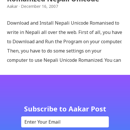
Aakar
December 16, 2007
Download and Install Nepali Unicode Romanised to
write in Nepali all over the web. First of all, you have
to Download and Run the Program on your computer.
Then, you have to do some settings on your
computer to use Nepali Unicode Romanized. You can
download Nepali Unicode Romanized from the
Madan Puraskar Pustakalaya website for free.
Install Nepali Unicode Romanized in Windows XP:
Install: Run setup file; Go to control Panel; Open
Language and Regional settings; Open Regional
Subscribe to Aakar Post
Language Options; Go to Language Options & tick on
check box (install files..... Thai, instal....east