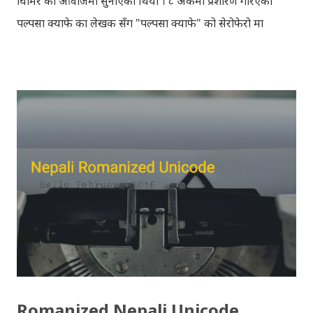
घिमिरे को आवाजमा सुनाएका थियौँ । ८ अंकमा प्रशारण गरिएको
पल्पसा क्याफे का लेखक सँग "पल्पसा क्याफे" को सेरोफेरो मा
गरिएको कुराकानी राख्ने योजना हाम्रो थियो तर अन्तरवार्ता को रेकर्ड
अहिले फेला पार्न नसकिएकोले प्रशारण गर्न असमर्थ भएका छौँ, पछि
भेटिएको खण्डमा हामी अवश्य पनि राख्ने नै छौँ । हामीले भनिरहनुपर्दैन,
पल्पसा क्याफे एक उत्कृष्ट उपन्यास हो जसलाई ऐतिहासिक दस्तावेज
भन्दा पनि फरक नपर्ला । रेडियोवाचन को शृंखला मा यी सम्पुर्ण अंकहरु
उपलब्ध गराइदिनुहुने अच्युत घिमिरेलाई धेरै धेरै धन्यवाद । पल्पसा
क्याफे त सुनिसकियो, तर यहाँहरु ले पल्पसा क्याफेलाई कसरी
मुल्यांङ्कन गर्नुभयो थाहा छैन । खैर कुरो जेसुकै होस्, आज यहाँ म केही
साथिहरुको ब्लगमा प्रकाशित "पल्पसा क्याफे" बारे गरिएको
टिप्पणीहरु सहित उपस्थित भएको छु । साथिहरुको ब्लगमा प्रकाशित
भइसकेका कुराहरुलाई एकै ठाउँमा समेट्न...
Romanized Nepali Unicode