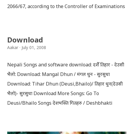
2066/67, according to the Controller of Examinations
(OCE) Sanothimi, Bhaktapur. We have uploaded SLC
Result 2066 in .pdf , .txt and in .zip file format for you.
Download the file and search your ‘symbol number’.
Download
Congratulations to all, who passed SLC this year. And
Aakar
July 01, 2008
if you want to see your results with marks then, you
can follow THT (symbol no. and birth date required).
Nepali Songs and software download: दशैँ तिहार - देउसी
Download SLC Result 2066/2067 (2009-2010) :
भैलो: Download: Mangal Dhun / मंगल धुन - सुरसुधा
REGULAR: EXEMPTED: Distinction --------------- First
Download: Tihar Dhun (Deusi,Bhailo)/ तिहार धुन(देउसी
division First division Second Division Second
भैलो)- सुरसुधा Download More Songs: Go To
Division Third Division Third Division Withheld
Deusi/Bhailo Songs देशभक्ति गितहरु / Deshbhakti
Withheld ...
Download Patriotic Nepali Song: नेपाली नेपाल को माया छ
कि छैन / nepali nepal ko maya chha ki chhaina - Gopal
Yonjan Download Patriotic Nepali Song: धेरै छ गर्नु स्वदेश