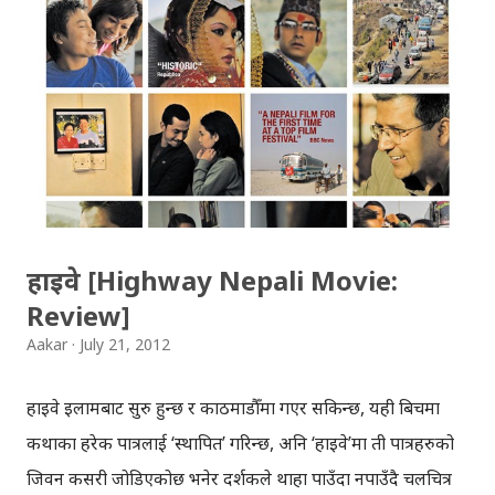
माथि’को फोटो सुन्दरीघाटमा सुकुम्वासीलाई बसाउने सरकार’को
निर्णयको विरोधमा गरिएको बन्द’को हो । यस्ता ज्यादतिका दृश्यहरु
आन्दोलनका नाम’मा गरिने बन्दमा सामान्य भइसकेकाछन्, भन्दा पनि
परक नपर्ला । जनताको लागि भन्दै जनतालाई नै दुख दिने, जनता कै
सम्पत्ति’को विनाश गर्ने यो कुन किसिमको आन्दोलन हो? बन्दकर्ताहरु त
जनतालाई दु:ख दिने भइहाले, हिजोआज सुरक्षाकर्मीहरु पनि बन्दमा
जनतालाई नै सास्ति दिन्छन् । बन्दकर्ताहरुलाई कारवाही गर्नुपर्ने बेलामा
बन्दको दिन हिँड्न...
हाइवे [Highway Nepali Movie:
Review]
Aakar
July 21, 2012
हाइवे इलामबाट सुरु हुन्छ र काठमाडौँमा गएर सकिन्छ, यही बिचमा
कथाका हरेक पात्रलाई ‘स्थापित’ गरिन्छ, अनि ‘हाइवे’मा ती पात्रहरुको
जिवन कसरी जोडिएकोछ भनेर दर्शकले थाहा पाउँदा नपाउँदै चलचित्र