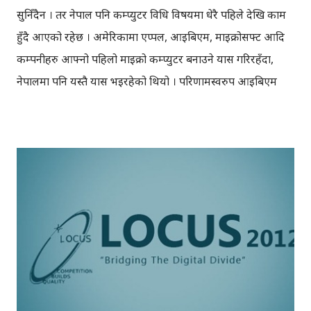
सुनिँदैन । तर नेपाल पनि कम्प्युटर प्रविधि विषयमा धेरै पहिले देखि काम
हुँदै आएको रहेछ । अमेरिकामा एप्पल, आइबिएम, माइक्रोसफ्ट आदि
कम्पनीहरु आफ्नो पहिलो माइक्रो कम्प्युटर बनाउने प्रयास गरिरहँदा,
नेपालमा पनि यस्तै प्रयास भइरहेको थियो । परिणामस्वरुप आइबिएम
भन्दा २-३ वर्ष पहिले नै, नेपालमै माइक्रोचिप्स प्रयोग गरेर माइक्रो कम्प्युटर
निर्माण भएको थियो । हिजो लोकस २०१२ मा नेपालमा पहिलो कम्प्युटर
बनाउने व्यक्ति भनेर परिचित ईन्जिनियर मुनिबहादुर शाक्यको कुरा
सुनिरहँदा, एकमनले रमाइलो र अर्को मनले नरमाइलो लाग्यो ।
आइबिएम, एप्पल, माइक्रोसफ्ट लगायतका कम्पनीहरुकै हाराहारीमा
तत्कालिन समयमा ईन्जिनयर मुनिबहादुर शाक्यले नेपालमै कम्प्युटर
बनाउनु भएको थियो । रमाइलो र गौरव यसअर्थमा लाग्छ कि, त्यो समय
देखि नै नेपालमा पनि कम्प्युटरको विकास भएको रहेछ, जुन समयमा
भारतमा यही किसिमको काम भएको थिएन । तर नरमाइलो यस अर्थमा
लाग्यो कि, आइबिएम, एप्पल जस्ता कम्पनीहरु कहाँ पुगे, तर हामी