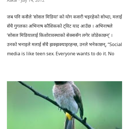
Aakar
July 14, 2012
जब पनि कसैले ‘सोसल मिडिया’ को प्रयोग कसरी भइरहेको सोध्दा, मलाई
सँधै गुगलका अभिनाष कौशिकको ट्विट याद आउँछ । अभिनाषले
‘सोसल मिडियालाई किशोरावस्थाको सेक्ससँग लगेर जोडेकाछन्’ ।
उनको भनाइले मलाई सँधै झक्झक्याइरहन्छ, उनले भनेकाछन्, “Social
media is like teen sex. Everyone wants to do it. No
one actually knows how. When finally done, there is
surprise its not better.” अत: सोसल मिडियाको अभ्यास गर्दै
जाँदा यस्तै लाग्छ ! अनि विभिन्न तरिकाले सोसल मिडियाको अभ्यास गर्ने
गरिएकोछ । ब्लग पनि सोसल मिडिया नै हो । तर आज यही ब्लगलाई नै
अरु सोसल मिडिया टुलहरु प्रयोग गरेर कसरी ब्लगरले फाइदा लिन
सक्छन् भन्ने कुरा गर्दैछु । ‘सोसल मिडिया’ भनेको अनलाइन ‘टुल’ हो,
जसको प्रयोगबाट हामी सजिलोसँग अनलाइनमा आफ्ना भनाइहरु सेयर
गर्न सक्छौँ, एकअर्का सँग अन्तरक्रिया गर्न सक्छौँ । ब्लग, फेसबुक ,