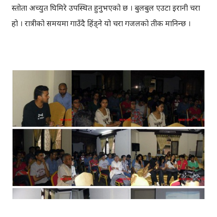
प्रस्तोता अच्युत घिमिरे उपस्थित हुनुभएको छ । बुलबुल एउटा इरानी चरा
हो । रात्रीको समयमा गाउँदै हिंड्‍ने यो चरा गजलको प्रतीक मानिन्छ ।
इरानदेखि नेपाल सम्मको यात्रा गरेकी बुलबुल, नेपालका लागि नौलो हैन
। यो सर्वव्यापी छ । गजलका रागहरु जहाँ जहाँ अलापिन्छन्, त्यहीं त्यहीं
यसको उपस्थिति रहन्छ । प्रेम, विरह, उत्साह, उमंग अनि थुप्रै मनका
संवेगहरु बुलबुलले समेट्‍छ । बुलबुल सुन्न थालेपछि हामी सबै एउटा
समूहमा समेटिन्छौं र बुलबुल भित्र आफैंले आफ्‍नो नाम दिन्छौं -
बुलबुललियन । हामी यहाँ एकाकार भएर लाग्छौं, गजलको भावनात्मक
सहवासमा । " एउटा प्रेमको बिरुवा हामी रोप्छौं.....युग युग सम्म लगाएर यो
प्रीतलाई अमर गर्छौँ।" Bulbul is a Radio Program (a gajal
program). Thanks to BULBUL Team for bringing
such a wonderful program.You can directly send your
suggestion, comments & even your gajal to: bulb...