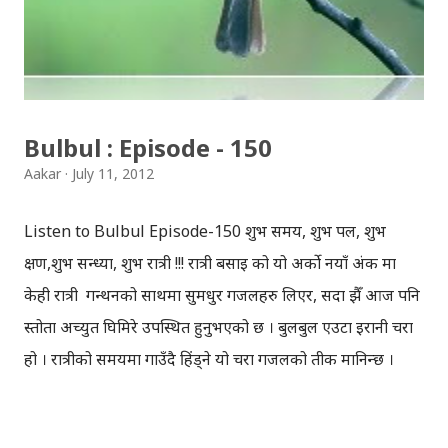
ट्विटर , युट्युब, स्लाइडसेयर, गुगलप्लस आदि सबै सोसल मिडिया हुन् ।
साँच्चै भन्ने हो भने, वेव २.० टेक्नोलोजी भएका सबै साइटहरु नै सोसल
मिडिया हुन् । सोसल मिडिया भनेको एउटा अनलाइन ‘माध्यम’ हो ।
पासवर्ड प्रोटेक्ट नभएका वा भनौँ प्राइभ...
Bulbul : Episode - 150
Aakar
July 11, 2012
Listen to Bulbul Episode-150 शुभ समय, शुभ पल, शुभ
क्षण,शुभ सन्ध्या, शुभ रात्री !!! रात्री बसाइ को यो अर्को नयाँ अंक मा
केही रात्री गन्थनको साथमा सुमधुर गजलहरु लिएर, सदा झैँ आज पनि
प्रस्तोता अच्युत घिमिरे उपस्थित हुनुभएको छ । बुलबुल एउटा इरानी चरा
हो । रात्रीको समयमा गाउँदै हिंड्‍ने यो चरा गजलको प्रतीक मानिन्छ ।
इरानदेखि नेपाल सम्मको यात्रा गरेकी बुलबुल, नेपालका लागि नौलो हैन
। यो सर्वव्यापी छ । गजलका रागहरु जहाँ जहाँ अलापिन्छन्, त्यहीं त्यहीं