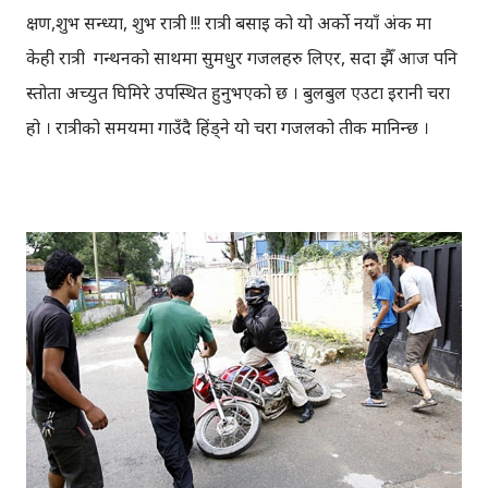
क्षण,शुभ सन्ध्या, शुभ रात्री !!! रात्री बसाइ को यो अर्को नयाँ अंक मा
केही रात्री गन्थनको साथमा सुमधुर गजलहरु लिएर, सदा झैँ आज पनि
प्रस्तोता अच्युत घिमिरे उपस्थित हुनुभएको छ । बुलबुल एउटा इरानी चरा
हो । रात्रीको समयमा गाउँदै हिंड्‍ने यो चरा गजलको प्रतीक मानिन्छ ।
इरानदेखि नेपाल सम्मको यात्रा गरेकी बुलबुल, नेपालका लागि नौलो हैन
। यो सर्वव्यापी छ । गजलका रागहरु जहाँ जहाँ अलापिन्छन्, त्यहीं त्यहीं
यसको उपस्थिति रहन्छ । प्रेम, विरह, उत्साह, उमंग अनि थुप्रै मनका
संवेगहरु बुलबुलले समेट्‍छ । बुलबुल सुन्न थालेपछि हामी सबै एउटा
समूहमा समेटिन्छौं र बुलबुल भित्र आफैंले आफ्‍नो नाम दिन्छौं -
बुलबुललियन । हामी यहाँ एकाकार भएर लाग्छौं, गजलको भावनात्मक
सहवासमा । " एउटा प्रेमको बिरुवा हामी रोप्छौं.....युग युग सम्म लगाएर यो
प्रीतलाई अमर गर्छौँ।" Bulbul is a Radio Program (a gajal
program). Thanks to BULBUL Team for bringing
such a wonderful program.You can directly send your