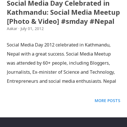
Social Media Day Celebrated in
Kathmandu: Social Media Meetup
[Photo & Video] #smday #Nepal
Aakar
July 01, 2012
Social Media Day 2012 celebrated in Kathmandu,
Nepal with a great success. Social Media Meetup
was attended by 60+ people, including Bloggers,
Journalists, Ex-minister of Science and Technology,
Entrepreneurs and social media enthusiasts. Nepal
is a country with 4.8 million Internet users, which
form around 18% of total population. Out of 4.8
MORE POSTS
million users, 1.6 million users are on Facebook and
50% of them visit Facebook on daily basis. At the
program, Blogger & Journalist Ujjwal Acharya talked