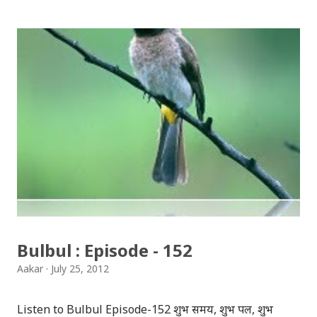
हिसाबले, हामीले हाम्रो ठाउँबाट हेर्दा बाराभले भनेका र गरेका हरेक
कुराहरुलाई सकरात्मक अर्थमा हेरियो । हामी यो कारण पनि खुशी
थियौँ कि, कम्तिमा यी प्रधानमन्त्री पहिलेका अरुजस्ता छैनन् । कोइराला,
नेपाल, खनाल, दाहाल, आदि देखिसकेका हामीले भट्टराईबाट केही
पृथक र केही राम्रा कामहरुको अपेक्षा राख्यौँ । तर आज सरकारको
नेतृत्व गरेको करिब १ वर्ष हुँदै जाँदा उनी सबैतिर उनका अलोकप्रिय
निर्णय र मिचाहा स्वभावका कारण आलोचित बन्दै गइरहेकाछन् ।
सत्तामा आफूलाई जोगाइराख्न, ईतिहासकै ठूलो मन्त्रीमण्डल बनाउने
देखि लिएर संविधान भंग गर्ने सम्मका काम गरेबाट उनी आलोचित त
भइरहेकाछन् नै, त्यसबाहेक अन्य विभिन्न दर्जनौँ निर्णयबाट पनि आफ्नो
साख गुम...
Bulbul : Episode - 152
Aakar
July 25, 2012
Listen to Bulbul Episode-152 शुभ समय, शुभ पल, शुभ