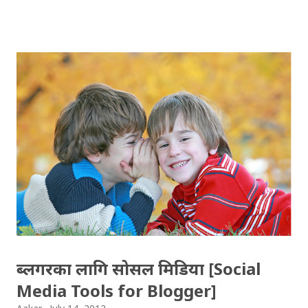
हिजोआज ट्विटरमा धेरै सुनिने गुनासो भनेको, फलानाले फलोब्याक
गरेन, फलानोले फलोब्याक गरेन अनफलो गर्छु, फलानाले भाउ खोज्यो
त्यसलाई ब्लक हान्छु ! गुनासो सबैको आ-आफ्नै ठाउँमा छ, तर पनि
बुझ्नुपर्ने कुरा के हो भने, ट्विटर चलाउनु भनेको फलो गर्नेलाई
फलोब्याक गर्नैपर्छ भन्ने होइन । ट्विटर चलाउनेहरु आ-आफ्नै रुची
अनुसार ट्विटर चलाउने हुँदा, रुचीका विषयमा ट्विट गर्नेहरुलाई प्राय: ले
फलो गर्छन् । चिनेका साथीभाइ वा कुनै महत्वपुर्ण ब्रान्ड र व्यक्ति भएका
हिसाबमा पनि फलो गर्लान् तर पनि प्राय: ले रुचिकै आधारमा फलो गर्छन् ।
फलो गर्ने, कहिले केही कुरा नगर्नेहरुलाई फलो गरेकै आधारमा निकै
थोरैले मात्र फलोब्याक गर्छन् । तर हामी जानेर पनि नजानेर पनि
ट्विटरमा पनि फलाना र चिलाना भन्दै बस्छौँ, आफ्नो बारेमा...
ब्लगरका लागि सोसल मिडिया [Social
Media Tools for Blogger]