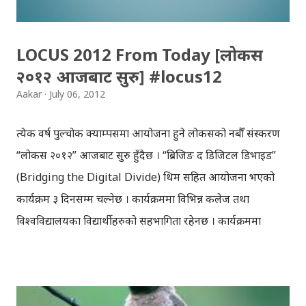
जहिँको तहिँ । हामी सँधै बुद्ध र सगरमाथा भन्दै नाक फुलाएर बसेका
छौँ...
LOCUS 2012 From Today [लोकस
२०१२ आजबाट सुरु] #locus12
Aakar
July 06, 2012
प्रत्येक वर्ष पुल्चोक क्याम्पसमा आयोजना हुने लोकसको नबौँ संस्करण
“लोकस २०१२” आजबाट सुरु हुँदैछ । “ब्रिजिङ द डिजिटल डिभाइड”
(Bridging the Digital Divide) थिम सहित आयोजना भएको
कार्यक्रम ३ दिनसम्म चल्नेछ । कार्यक्रममा विभिन्न कलेज तथा
विश्वविद्यालयका विद्यार्थीहरुको सहभागिता रहेनछ । कार्यक्रममा
सफ्टेवयर कम्पिटिसन, हार्डवेयर कम्पिटिसन, सेमिनार, भिडियो
कम्पिटिसन, पेपर प्रिजेन्टेसन लगायत विविध कार्यक्रम आयोजना गरिने,
लोकसको वेवसाइटमा उल्लेखछ । यसभन्दा अघि भएका लोकस २००९