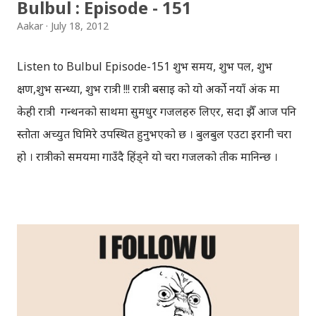
Bulbul : Episode - 151
Aakar
July 18, 2012
Listen to Bulbul Episode-151 शुभ समय, शुभ पल, शुभ
क्षण,शुभ सन्ध्या, शुभ रात्री !!! रात्री बसाइ को यो अर्को नयाँ अंक मा
केही रात्री गन्थनको साथमा सुमधुर गजलहरु लिएर, सदा झैँ आज पनि
प्रस्तोता अच्युत घिमिरे उपस्थित हुनुभएको छ । बुलबुल एउटा इरानी चरा
हो । रात्रीको समयमा गाउँदै हिंड्‍ने यो चरा गजलको प्रतीक मानिन्छ ।
इरानदेखि नेपाल सम्मको यात्रा गरेकी बुलबुल, नेपालका लागि नौलो हैन
। यो सर्वव्यापी छ । गजलका रागहरु जहाँ जहाँ अलापिन्छन्, त्यहीं त्यहीं
यसको उपस्थिति रहन्छ । प्रेम, विरह, उत्साह, उमंग अनि थुप्रै मनका
संवेगहरु बुलबुलले समेट्‍छ । बुलबुल सुन्न थालेपछि हामी सबै एउटा
समूहमा समेटिन्छौं र बुलबुल भित्र आफैंले आफ्‍नो नाम दिन्छौं -
बुलबुललियन । हामी यहाँ एकाकार भएर लाग्छौं, गजलको भावनात्मक
सहवासमा । " एउटा प्रेमको बिरुवा हामी रोप्छौं.....युग युग सम्म लगाएर यो