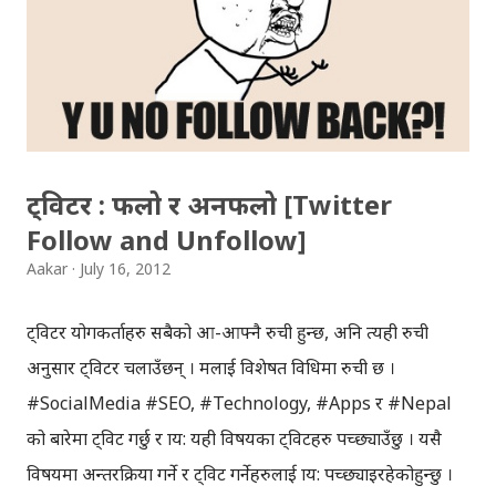
प्रीतलाई अमर गर्छौँ।" Bulbul is a Radio Program (a gajal
program). Thanks to BULBUL Team for bringing
such a wonderful program.You can directly send your
suggestion, comments ...
ट्विटर : फलो र अनफलो [Twitter
Follow and Unfollow]
Aakar
July 16, 2012
ट्विटर प्रयोगकर्ताहरु सबैको आ-आफ्नै रुची हुन्छ, अनि त्यही रुची
अनुसार ट्विटर चलाउँछन् । मलाई विशेषत प्रविधिमा रुची छ ।
#SocialMedia #SEO, #Technology, #Apps र #Nepal
को बारेमा ट्विट गर्छु र प्राय: यही विषयका ट्विटहरु पच्छ्याउँछु । यसै
विषयमा अन्तरक्रिया गर्ने र ट्विट गर्नेहरुलाई प्राय: पच्छ्याइरहेकोहुन्छु ।