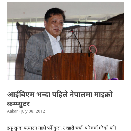
यसको उपस्थिति रहन्छ । प्रेम, विरह, उत्साह, उमंग अनि थुप्रै मनका
संवेगहरु बुलबुलले समेट्‍छ । बुलबुल सुन्न थालेपछि हामी सबै एउटा
समूहमा समेटिन्छौं र बुलबुल भित्र आफैंले आफ्‍नो नाम दिन्छौं -
बुलबुललियन । हामी यहाँ एकाकार भएर लाग्छौं, गजलको भावनात्मक
सहवासमा । " एउटा प्रेमको बिरुवा हामी रोप्छौं.....युग युग सम्म लगाएर यो
प्रीतलाई अमर गर्छौँ।" Bulbul is a Radio Program (a gajal
program). Thanks to BULBUL Team for bringing
such a wonderful program.You can directly send your
suggestion, comments & even your gajal...
आईबिएम भन्दा पहिले नेपालमा माइक्रो
कम्प्युटर
Aakar
July 08, 2012
झट्ट सुन्दा पत्याउन गाह्रो पर्ने कुरा, र खासै चर्चा, परिचर्चा गरेको पनि