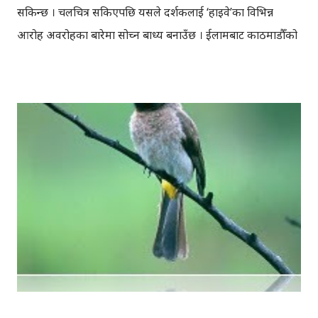
सकिन्छ । चलचित्र सकिएपछि यसले दर्शकलाई ‘हाइवे’का विभिन्न
आरोह अवरोहका बारेमा सोच्न बाध्य बनाउँछ । ईलामबाट काठमाडौँको
लागि गुडेको बस राजन खतिवडाले चलाएकाछन्! बस यात्रीका रुपमा
दयाहाङ राई, सृष्टि घिमिरे, ईलम दिक्षित लगायतछन्, उनीहरुको सबैको
जिवन काठमाडौँसँग जोडिएकोछ, अर्को अर्थमा भन्दा ‘हाइवे’मा
जोडिएकोछ । भारतिय लाहुरे दयालाई ३६ घन्टा भित्र घर पुग्नुपर्नेछ,
ईलमलाई अनलाइनबाट बनाएको आफ्नो ‘गे’ साथिलाई भेट्नुछ, सृष्टिको
बिहे अमेरिकाबाट फर्केको बच्चाबेलाको साथि कर्मासँग हुँदैछ, अर्की
एकजना आफ्नो छोरीज्वाईको बिग्रेको सम्बन्ध सुधार गराउने धुनमा
काठमाडौँ जाँदैछिन, ड्राइभरलाई पनि आफ्नी प्रेमिका ‘डान्सबार’ डान्सर
रिचालाई भेट्नुछ । तर उनीहरुको बस बन्दको मारमा पर्छ । सबैलाई
काठमाडौँ पुग्ने हतार भएको हुँदा दयाले बिहेको नाटक गरौँ भन्दै सृष्टि र
इलमको बिहे गराएर, बन्दबाट आफ्नो गाडि फुत्काउँछन् । कहिले
फ्ल्यासब्य...