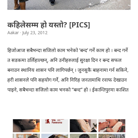
suggestion, ...
कहिलेसम्म हो यस्तो? [PICS]
Aakar
July 23, 2012
हिजोआज सबैभन्दा सजिलो काम भनेको ‘बन्द’ गर्ने काम हो । बन्द गर्ने
त सडकमा उर्लिहाल्छन्, अनि उनीहरुलाई सुरक्षा दिन र बन्द सफल
बनाउन स्थानिय प्रशासन पनि लागिपर्छन् । जुनसुकै बाहनामा गर्न सकिने,
प्रहरी प्रशासनले पनि सहयोग गर्ने, अनि निरिह जनतामाथि रवाफ देखाउन
पाइने, सबैभन्दा सजिलो काम भनको “बन्द” हो । ईकान्तिपुरमा प्रकाशित
सन्जोग मानन्धरको फोटो, फेसबुकका भित्ताहरुमा निरन्तर ‘सेयर’
भइरहेकाछन् । मैले के भन्नु, फोटो आफैँ बोलिरहेछ । एकजना
मोटरसाइकल चालक केही नगर्नुस् भनेर ‘हात’ जोडिरहेकाछन्,
बन्दकर्ताहरु ती मोटरसाइकल चालक माथि जाइ लाग्दैछन् । यो