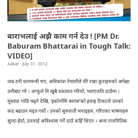
बाराभलाई अझै काम गर्न देउ ! [PM Dr.
Baburam Bhattarai in Tough Talk:
VIDEO]
Aakar
July 31, 2012
जब उनी प्रधानमन्त्री भए, अधिकांश नेपालीले धेरै राम्रा कुराहरुको अपेक्षा
उनीबाट गरे । आफूले नि खुबै वकालत गरियो, भ्याएजति ठाउँमा ।
मुस्ताङ गाडि चढ्ने देखि, ‘इकोनोमि क्लास’को हवाइ टिकटले उनको
कद बढाउन मद्दत गर्यो । उनको सुरुवाती भनाइहरु, गरिएका भाषणहरु
सुन्दा हेर्दा, उनलाई अविश्वास गर्ने ठाउँ कहिँ थिएन । अन्य राजनितिक
दलहरुलाई पहिले देखि नै उनका कुरा नपचेको हुनसक्छ तर जनताको