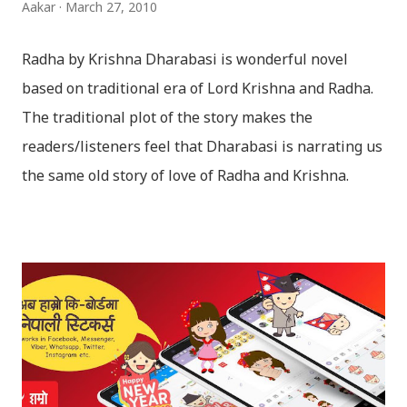
Aakar
March 27, 2010
Radha by Krishna Dharabasi is wonderful novel
based on traditional era of Lord Krishna and Radha.
The traditional plot of the story makes the
readers/listeners feel that Dharabasi is narrating us
the same old story of love of Radha and Krishna.
However , the story based on the traditional plot it
portrays the modern era in a dramatic way such that
it speaks of so many hidden things that we will be
amazed while ending it up. Radha and Krishna are
the eternal lovers. Lord Krishna and Radha are
together since childhood. But in teenage they are
separated (as in the traditional story) and Lord