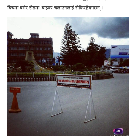
बिचमा बसेर रोडमा ‘बाइक’ चलाउनलाई रोकिरहेकाछन् ।