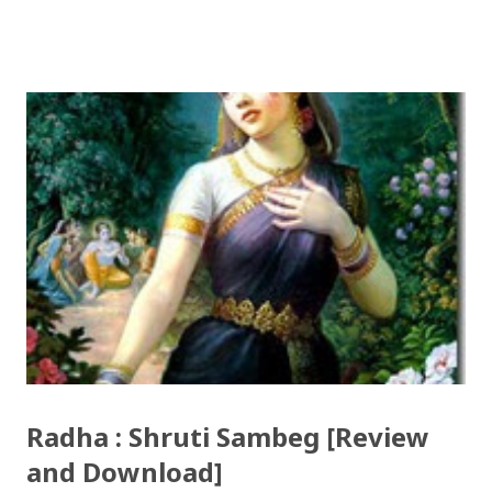
re / देउसी रे Download Tihar Song: tiharai aayo lau
jhilimili / तिहारै आयो लौ झिलिमिली Download Tihar
Songs: diyo baali sanjh ko / दियो बाली साँझ को
Download: Tihar Dhun (Deusi,Bhailo)/ तिहार धुन(देउसी
भैलो)- सुरसुधा नोट: यी अपलोड गरिएका गितसंगितहरु व्यावसायिक
प्रायोजनको लागि प्रयोग नगर्न आग्रह गर्दछौँ । इन्टरनेटमा भेटिएका
गितहरुलाई हामीले यहाँ एकै ठाउँमा सजिलोको लागि राखिदिएको मात्र
हौँ । तपाई यदि यी गित संगितको सर्जक हुनुहुन्छ र गित संगित यहाँबाट
हटाउनुपर्ने भए जानकारी गराउनुहोला । फेरी एकपटक शुभ दिपावलीको
हार्दिक मंगलमय शुभकामना व्यक्त गर्दछौँ ।
Radha : Shruti Sambeg [Review
and Download]