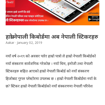
Krishna has to go away leaving Vindraban for
fulfilling the task for which he has taken birth.This
brings tragedy to Radha and all the people in
Vindraban. Radha waits for Krishna to arrive but he
seldom does. She is stubborn to go meet Krishna.
हाम्रो नेपाली किबोर्डमा अब नेपाली स्टिकरहरु
Later she sets out as a Yogini in a long voyage to
Aakar
January 02, 2019
search self, leaving her parents. She is accompanied
by her friend Bisakha everywhere she went. Radha
नयाँ वर्ष २०१९ को अवसर पारेर हाम्रो पात्रो ले हाम्रो नेपाली किबोर्डको
faces...
नयाँ संस्करण सार्वजनिक गरेकोछ । नयाँ थिम, इमोजी तथा नेपाली
स्टिकरहरु सहित आएको हाम्रो नेपाली किबोर्ड को नयाँ संस्करण
हिजोबाट गुगल प्लेस्टोरमा उपलब्ध छ । हाम्रो नेपाली किबोर्डमा नयाँ के
छ? स्टिकर हाम्रो नेपाली किबोर्डको नयाँ संस्करणमा नेपाली परिवेश
झल्काउने विभिन्न नेपाली पात्रहरु सहितको स्टिकरहरु राखिएकोछ ।
मेसेन्जर, भाइबर, ह्वाट्सएप, स्काइप, टेलिग्राम, फेसबुक, ट्विटर,