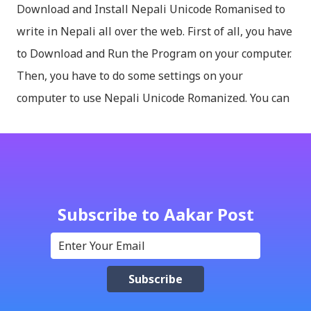
Download and Install Nepali Unicode Romanised to
write in Nepali all over the web. First of all, you have
to Download and Run the Program on your computer.
Then, you have to do some settings on your
computer to use Nepali Unicode Romanized. You can
download Nepali Unicode Romanized from the
Madan Puraskar Pustakalaya website for free.
Install Nepali Unicode Romanized in Windows XP:
Install: Run setup file; Go to control Panel; Open
Language and Regional settings; Open Regional
Subscribe to Aakar Post
Language Options; Go to Language Options & tick on
check box (install files..... Thai, instal....east
Asian...languages): Click apply-it might ask for
windows CD: Insert CD or you can directly copy