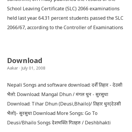
School Leaving Certificate (SLC) 2066 examinations
held last year. 64.31 percent students passed the SLC
2066/67, according to the Controller of Examinations
(OCE) Sanothimi, Bhaktapur. We have uploaded SLC
Result 2066 in .pdf , .txt and in .zip file format for you.
Download the file and search your ‘symbol number’.
Download
Congratulations to all, who passed SLC this year. And
Aakar
July 01, 2008
if you want to see your results with marks then, you
can follow THT (symbol no. and birth date required).
Nepali Songs and software download: दशैँ तिहार - देउसी
Download SLC Result 2066/2067 (2009-2010) :
भैलो: Download: Mangal Dhun / मंगल धुन - सुरसुधा
REGULAR: EXEMPTED: Distinction --------------- First
Download: Tihar Dhun (Deusi,Bhailo)/ तिहार धुन(देउसी
division First division Second Division Second
भैलो)- सुरसुधा Download More Songs: Go To
Division Third Division Third Division Withheld
Deusi/Bhailo Songs देशभक्ति गितहरु / Deshbhakti
Withheld ...
Download Patriotic Nepali Song: नेपाली नेपाल को माया छ