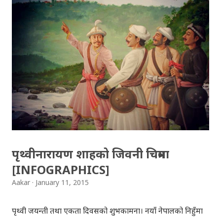
आयो , आहा ! कस्तो मिठो हुन्थ्यो मस्याम र चिउराको खाजा , साँधेको
गुन्द्रुकसँगै खाएको याद आयो ... के याद आएन भन्नु धेरै कुरा झल्झलि
याद आयो मलाई जिन्दगीको बाटो देखाइदिने ति पुराना दिनको याद
आयो ... Contributed by: A friend! Image courtesy:
4to40.com
पृथ्वीनारायण शाहको जिवनी चित्रमा
[INFOGRAPHICS]
Aakar
January 11, 2015
पृथ्वी जयन्ती तथा एकता दिवसको शुभकामना। नयाँ नेपालको निहुँमा