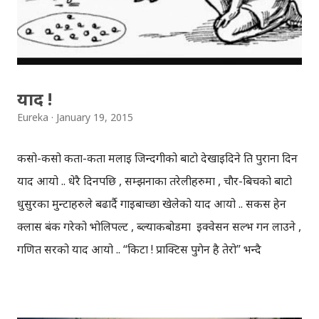
याद !
Eureka
January 19, 2015
कसो-कसो कता-कता मलाई जिन्दगीको बाटो देखाईदिने ति पुराना दिन
याद आयो .. धेरै दिनपछि , सम्झनाका तरेलीहरुमा , चाैर-बिचको बाटो
धुसुरका मुन्टाहरुले बढार्दै गाईबाच्छा खेलेको याद आयो .. सर्कस हेर्न
क्लास बंक गरेको भोलिपल्ट , ब्ल्याकबोर्डमा इक्वेसन सल्भ गर्न लाउने ,
गणित सरको याद आयो .. “किटा ! प्राक्टिस पुगेन है तेरो” भन्दै
ट्वाकसिङ् लाउने , अंकगणित सरको याद आयो .. गाईबस्तु चराउन
जाँदा , अंगेरि खाएर कालोनिलो भएको एकअर्काको मुख हेर्दै , गलल्ल
हाँसेको याद आयो .. दाँई गर्ने गोरु धपाउदै परालमा गुडुल्कि खेलेको याद