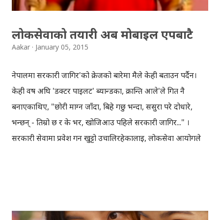
अवस्थामा, पृथ्वी जयन्तीको अवसर पारेर ग्राफ नेपालले आफ्नो नयाँ
इन्फोग्राफिक (तलको फोटो)...
लोकसेवाको तयारी अब मोबाइल एपबाटै
Aakar
January 05, 2015
नेपालमा सरकारी जागिर'को क्रेजको बारेमा मैले केही बताउन पर्दैन।
केही वर्ष अघि 'डक्टर पाइलट' ब्यान्डका, क्रान्ति आले'ले गित नै
बनाएकाथिए, "छोरी माग्न जाँदा, बिहे गर्छु भन्दा, ससुरा परे दोधारे,
भन्छन् - तिम्रो छ र के भर, खोजिआउ पहिले सरकारी जागिर..." ।
सरकारी सेवामा प्रवेश गर्न खुट्टो उचालिरहेकालाई, लोकसेवा आयोगले
लिने परिक्षाको खड्गो पार गर्नुपर्छ । एउटा पदका लागि निकालिएको
सूचनामा, हजारौँले आवेदन दिन्छन्, कडा प्रतिस्पर्धा हुन्छ, केहीलाई
परिश्रम र भाग्य दुबैले साथ दिन्छ, अनि सरकारी सेवामा छिर्छन् ।
लोकसेवाको परिक्षाको तयारीका लागि, विषय अनुसारको किताब नि
किन्नुपर्यो, त्यसमाथि पत्रिकामा निरन्तर सूचना पनि पच्छ्याउनु पर्यो,