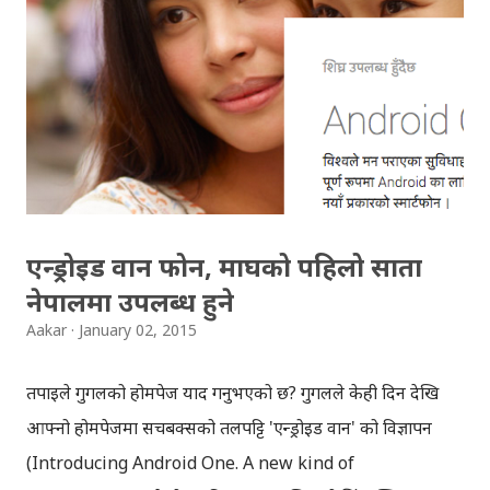
कतिपय अवस्थामा लोकसेवा परिक्षाको तयारी कक्षामा नि भर्ना हुनुपर्छ,
त्यसका लागि काठमाडौँ नै धाउनुपर्छ । यही विविध झन्झट्हरुबाट
परिक्षार्थीलाई छुटकारा दिलाउन र लोकसेवा परिक्षालाई अझ सजिलो र
सुलभ बनाउन 'मन्त्र आइडियाज'ले 'लोकसेवा नेपाल' नामक मोबाइल
एप निर्माण गरेकोछ । गुगल प्लेस्टोर तथा एप्सझोला मा उपलब्ध
लोकसेवा नेपालको एन्ड...
एन्ड्रोइड वान फोन, माघको पहिलो साता
नेपालमा उपलब्ध हुने
Aakar
January 02, 2015
तपाईले गुगलको होमपेज याद गर्नुभएको छ? गुगलले केही दिन देखि
आफ्नो होमपेजमा सर्चबक्सको तलपट्टि 'एन्ड्रोइड वान' को विज्ञापन
(Introducing Android One. A new kind of