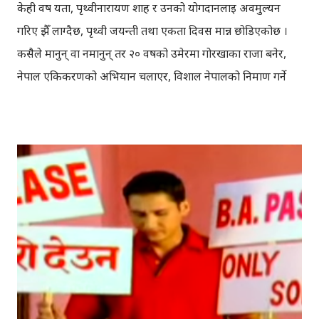
केही वर्ष यता, पृथ्वीनारायण शाह र उनको योगदानलाई अवमुल्यन
गरिए झैँ लाग्दैछ, पृथ्वी जयन्ती तथा एकता दिवस मान्न छोडिएकोछ ।
कसैले मानुन् वा नमानुन् तर २० वर्षको उमेरमा गोरखाका राजा बनेर,
नेपाल एकिकरणको अभियान चलाएर, विशाल नेपालको निर्माण गर्ने
श्रेय उनैलाई जान्छ । वि. सं १७७९ पौष २७ मा गोरखामा जन्मिएका
पृथ्वीनारायण शाहले नुवाकोट आक्रमण गरेर गोरखा राज्य विस्तार गर्ने
कार्यको सुरुवात गरेकाथिए । त्यही राज्य विस्तारको अभियानबाट
विशाल 'नेपाल'को निर्माण भएको हो, त्यसैले त आज सगर्व 'नेपाल' र
'नेपाली' भन्न पाइएकोछ । उनले आफ्नो शासनकालमै १८२५ मा
काठमाडौँ र ललितपुर अनि १८२६ मा भक्तपुरमाथि बिजय प्राप्त
गरेकाथिए । त्यसअघि काठमाडौँका राजा जयप्रकाश मल्लको
आग्रहमा, अंग्रेजी सेनाका कप्तान किन्लाकको नेतृत्वमा आएको
टोलीलाई गोरखाली फौजले परास्त गरेर सिन्धुलीगढीबाट नै
फर्काइदिएका थियो । हामीले पृथ्वीनारायण शाहलाई बिर्सदैँ गएको