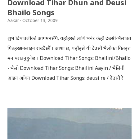
Download Tihar Dhun and Deusi
Later she sets out as a Yogini in a long voyage to
Bhailo Songs
search self, leaving her parents. She is accompanied
Aakar
October 13, 2009
by her friend Bisakha everywhere she went. Radha
faces...
शुभ दिपावलीको आगमनसँगै, यहाँहरुको लागि भनेर केही देउसी-भैलोका
गितहरु अनलाइन राख्दैछौँ । आशा छ, यहाँहरुले यी देउसी भैलोका गितहरु
मन पराउनुहुनेछ । Download Tihar Songs: Bhailini/Bhailo
- भैलो Download Tihar Songs: Bhailini Aayin / भैलिनी
आइन आँगन Download Tihar Songs: deusi re / देउसी रे
Download Tihar Song: tiharai aayo lau jhilimili / तिहारै
आयो लौ झिलिमिली Download Tihar Songs: diyo baali
sanjh ko / दियो बाली साँझ को Download: Tihar Dhun
(Deusi,Bhailo)/ तिहार धुन(देउसी भैलो)- सुरसुधा नोट: यी अपलोड
गरिएका गितसंगितहरु व्यावसायिक प्रायोजनको लागि प्रयोग नगर्न आग्रह
गर्दछौँ । इन्टरनेटमा भेटिएका गितहरुलाई हामीले यहाँ एकै ठाउँमा