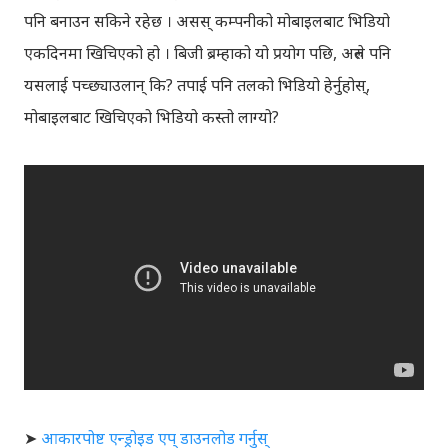
पनि बनाउन सकिने रहेछ । असस्‌ कम्पनीको मोबाइलबाट भिडियो
एकदिनमा खिचिएको हो । बिजी ब्रम्हाको यो प्रयोग पछि, अरुले पनि
यसलाई पच्छ्याउलान् कि? तपाई पनि तलको भिडियो हेर्नुहोस्,
मोबाइलबाट खिचिएको भिडियो कस्तो लाग्यो?
➤
आकारपोष्ट एन्ड्रोइड एप् डाउनलोड गर्नुस्