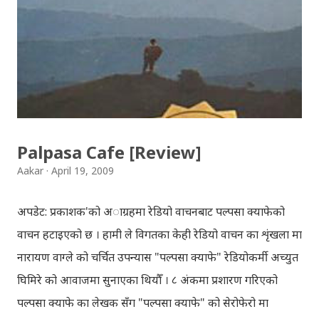
सजिलोको लागि राखिदिएको मात्र हौँ । तपाई यदि यी गित संगितको
सर्जक हुनुहुन्छ र गित संगित यहाँबाट हटाउनुपर्ने भए जानकारी
गराउनुहोला । फेरी एकपटक शुभ दिपावलीको हार्दिक मंगलमय
शुभकामना व्यक्त गर्दछौँ ।
Palpasa Cafe [Review]
Aakar
April 19, 2009
अपडेट: प्रकाशक'को अाग्रहमा रेडियो वाचनबाट पल्पसा क्याफेको
वाचन हटाइएको छ । हामी ले विगतका केही रेडियो वाचन का शृंखला मा
नारायण वाग्ले को चर्चित उपन्यास "पल्पसा क्याफे" रेडियोकर्मी अच्युत
घिमिरे को आवाजमा सुनाएका थियौँ । ८ अंकमा प्रशारण गरिएको
पल्पसा क्याफे का लेखक सँग "पल्पसा क्याफे" को सेरोफेरो मा