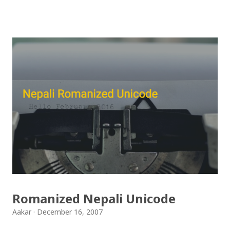
गरिएको कुराकानी राख्ने योजना हाम्रो थियो तर अन्तरवार्ता को रेकर्ड
अहिले फेला पार्न नसकिएकोले प्रशारण गर्न असमर्थ भएका छौँ, पछि
भेटिएको खण्डमा हामी अवश्य पनि राख्ने नै छौँ । हामीले भनिरहनुपर्दैन,
पल्पसा क्याफे एक उत्कृष्ट उपन्यास हो जसलाई ऐतिहासिक दस्तावेज
भन्दा पनि फरक नपर्ला । रेडियोवाचन को शृंखला मा यी सम्पुर्ण अंकहरु
उपलब्ध गराइदिनुहुने अच्युत घिमिरेलाई धेरै धेरै धन्यवाद । पल्पसा
क्याफे त सुनिसकियो, तर यहाँहरु ले पल्पसा क्याफेलाई कसरी मुल्यांङ्कन
गर्नुभयो थाहा छैन । खैर कुरो जेसुकै होस्, आज यहाँ म केही साथिहरुको
ब्लगमा प्रकाशित "पल्पसा क्याफे" बारे गरिएको टिप्पणीहरु सहित
उपस्थित भएको छु । साथिहरुको ब्लगमा प्रकाशित भइसकेका कुराहरुलाई
एकै ठाउँमा समेट्न...
Romanized Nepali Unicode
Aakar
December 16, 2007