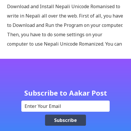
Download and Install Nepali Unicode Romanised to
write in Nepali all over the web. First of all, you have
to Download and Run the Program on your computer.
Then, you have to do some settings on your
computer to use Nepali Unicode Romanized. You can
download Nepali Unicode Romanized from the
Madan Puraskar Pustakalaya website for free.
Install Nepali Unicode Romanized in Windows XP:
Install: Run setup file; Go to control Panel; Open
Language and Regional settings; Open Regional
Subscribe to Aakar Post
Language Options; Go to Language Options & tick on
check box (install files..... Thai, instal....east
Asian...languages): Click apply-it might ask for
windows CD: Insert CD or you can directly copy