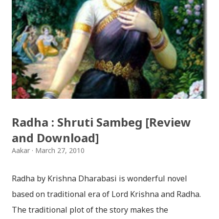
Download Patriotic Nepali Song: जहाँ छन् बुध्दका आँखा /
jaha chhan buddha ka aakha - bhaktaraj acharya
Download Patriotic Nepali Song: नेपालले के गर्यो मलाई, भन्न
छोडिदेउ Download: रातो र चन्द्र सुर्य / raato ra chandra
surya (रचनाकार: गोपाल प्रसाद रिमाल, गायक: फत्तेमान, संगीत:
अम्बर गुरुङ) Download: सयथरि बाजा एउटै ताल / saya thari
baja - kutumba band (nepali dhun) Download: म
Radha : Shruti Sambeg [Review
मरेपनि मेरो देश बाँचिराखोस / ma marepan...
and Download]
Aakar
March 27, 2010
Radha by Krishna Dharabasi is wonderful novel
based on traditional era of Lord Krishna and Radha.
The traditional plot of the story makes the