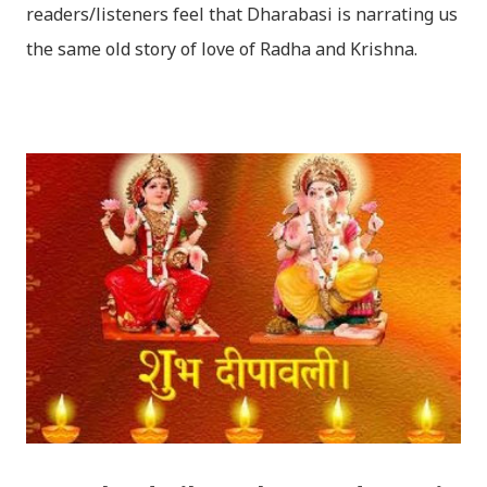
readers/listeners feel that Dharabasi is narrating us
the same old story of love of Radha and Krishna.
However , the story based on the traditional plot it
portrays the modern era in a dramatic way such that
it speaks of so many hidden things that we will be
amazed while ending it up. Radha and Krishna are
the eternal lovers. Lord Krishna and Radha are
together since childhood. But in teenage they are
separated (as in the traditional story) and Lord
Krishna has to go away leaving Vindraban for
fulfilling the task for which he has taken birth.This
brings tragedy to Radha and all the people in
Vindraban. Radha waits for Krishna to arrive but he
seldom does. She is stubborn to go meet Krishna.