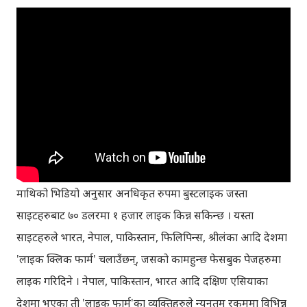
माथिको भिडियो अनुसार अनधिकृत रुपमा बुस्टलाइक जस्ता
साइटहरुबाट ७० डलरमा १ हजार लाइक किन्न सकिन्छ । यस्ता
साइटहरुले भारत, नेपाल, पाकिस्तान, फिलिपिन्स, श्रीलंका आदि देशमा
'लाइक क्लिक फार्म' चलाउँछन्, जसको कामहुन्छ फेसबुक पेजहरुमा
लाइक गरिदिने । नेपाल, पाकिस्तान, भारत आदि दक्षिण एसियाका
देशमा भएका ती 'लाइक फार्म'का व्यक्तिहरुले न्युनतम रकममा विभिन्न