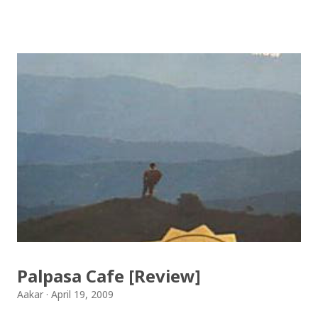
(OCE) Sanothimi, Bhaktapur. We have uploaded SLC
Result 2066 in .pdf , .txt and in .zip file format for you.
Download the file and search your ‘symbol number’.
Congratulations to all, who passed SLC this year. And
if you want to see your results with marks then, you
can follow THT (symbol no. and birth date required).
Download SLC Result 2066/2067 (2009-2010) :
REGULAR: EXEMPTED: Distinction --------------- First
division First division Second Division Second
Division Third Division Third Division Withheld
Withheld ...
Palpasa Cafe [Review]
Aakar
April 19, 2009