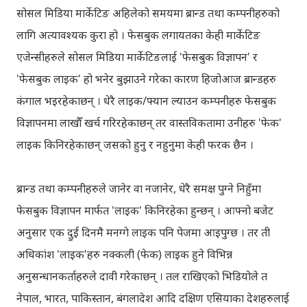
सोसल मिडिया मार्केटिङ अहिलेको समयमा ब्रान्ड तथा कम्पनीहरुको
लागि अत्यावश्यक कुरा हो । फेसबुक लगायतका केही मार्केटिङ
एजेन्सीहरुले सोसल मिडिया मार्केटिङलाई 'फेसबुक विज्ञापन' र
'फेसबुक लाइक' हो भनेर बुझाउने गरेका कारण हिजोआज ब्रान्डहरु
कंगाल भइरहेकाछन् । धेरै लाइक/फ्यान ल्याउन कम्पनीहरु फेसबुक
विज्ञापनमा लाखौँ खर्च गरिरहेकाछन् तर वास्तविकतामा उनीहरु 'फेक'
लाइक किनिरहेकाछन् जसको हुनु र नहुनुमा केही फरक छैन ।
ब्रान्ड तथा कम्पनीहरुले जानेर वा नजानेर, धेरै समक्ष पुग्ने निहुँमा
फेसबुक विज्ञापन मार्फत 'लाइक' किनिरहेका हुन्छन् । आफ्नो बजेट
अनुसार एक दु॒ई दिनमै मनग्गे लाइक पनि पेजमा आइपुग्छ । तर ती
अधिकांश 'लाइक'हरु नक्कली (फेक) लाइक हुने विभिन्न
अनुसन्धानकर्ताहरुले दावी गरेकाछन् । तल राखिएको भिडियोले त
नेपाल, भारत, पाकिस्तान, बंगलादेश आदि दक्षिण एसियाका देशहरुलाई