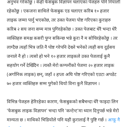
अनुभव गरेकोछु । केही फेसबुक विज्ञापन चलाएका पेजहरु पनि नियाली
रहेकोछु । एकजना साथिले फेसबुक एड चलाएर करिब १० हजार
लाइक जम्मा पार्नु भएकोछ, तर उक्त पेजमा पोष्ट गरिएका कुराहरु
करिब २ सय जना सम्म मात्र पुगिरहेकोछ । उक्त पेजबाट धेरै भन्दा धेरै
व्यक्तिहरु समक्ष कसरी पुग्न सकिन्छ भन्ने कुरा नै म सोचिरहेकोछु । तर
लाग्दैछ त्यहाँ भित्र जति नै पोष्ट गरेपनि देख्ने भनेको त्यही सय दुईसय
जनाले नै हो । त्यसो हो भने १० हजार लाइकले उक्त पेजलाई कुनै
सहयोग गर्ने देखिँदैन । त्यस्तै मेरो कम्पनीको पेजमा २० हजार लाइक
(अर्गानिक लाइक) छन्, जहाँ २ हप्ता अघि पोष्ट गरिएको एउटा अपडेट
७० हजार व्यक्तिहरु सम्म पुगेको थियो विना कुनै विज्ञापन ।
विभिन्न पेजहरु हेरिरहेका कारण, फेसबुकको सबैभन्दा धेरै फाइदा लिन
'फेसबुक लाइक विज्ञापन' भन्दा पनि 'कन्टेन्ट'मा ध्यान दिनुपर्छ भन्ने मेरो
मान्यता छ । माथिको भिडियोले पनि यही कुरालाई नै पुष्टि गर्छ ।
आफू नै