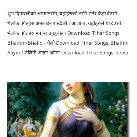
शुभ दिपावलीको आगमनसँगै, यहाँहरुको लागि भनेर केही देउसी-
भैलोका गितहरु अनलाइन राख्दैछौँ । आशा छ, यहाँहरुले यी देउसी
भैलोका गितहरु मन पराउनुहुनेछ । Download Tihar Songs:
Bhailini/Bhailo - भैलो Download Tihar Songs: Bhailini
Aayin / भैलिनी आइन आँगन Download Tihar Songs: deusi
re / देउसी रे Download Tihar Song: tiharai aayo lau
jhilimili / तिहारै आयो लौ झिलिमिली Download Tihar
Songs: diyo baali sanjh ko / दियो बाली साँझ को
Download: Tihar Dhun (Deusi,Bhailo)/ तिहार धुन(देउसी
भैलो)- सुरसुधा नोट: यी अपलोड गरिएका गितसंगितहरु व्यावसायिक
प्रायोजनको लागि प्रयोग नगर्न आग्रह गर्दछौँ । इन्टरनेटमा भेटिएका
गितहरुलाई हामीले यहाँ एकै ठाउँमा सजिलोको लागि राखिदिएको मात्र
हौँ । तपाई यदि यी गित संगितको सर्जक हुनुहुन्छ र गित संगित यहाँबाट