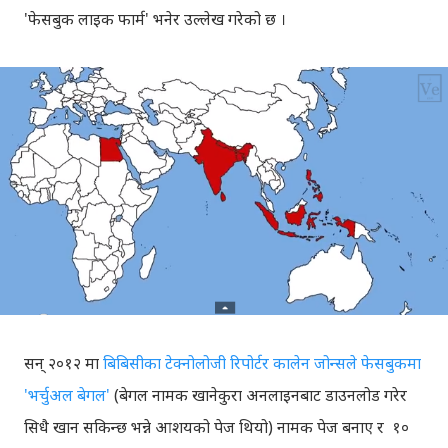
'फेसबुक लाइक फार्म' भनेर उल्लेख गरेको छ ।
सन् २०१२ मा
बिबिसीका टेक्नोलोजी रिपोर्टर कालेन जोन्सले फेसबुकमा
'भर्चुअल बेगल'
(बेगल नामक खानेकुरा अनलाइनबाट डाउनलोड गरेर
सिधै खान सकिन्छ भन्ने आशयको पेज थियो) नामक पेज बनाए र १०