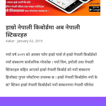
सहित उपस्थित भएको छु । साथिहरुको ब्लगमा प्रकाशित भइसकेका
कुराहरुलाई एकै ठाउँमा समेट्न...
हाम्रो नेपाली किबोर्डमा अब नेपाली
स्टिकरहरु
Aakar
January 02, 2019
नयाँ वर्ष २०१९ को अवसर पारेर हाम्रो पात्रो ले हाम्रो नेपाली किबोर्डको
नयाँ संस्करण सार्वजनिक गरेकोछ । नयाँ थिम, इमोजी तथा नेपाली
स्टिकरहरु सहित आएको हाम्रो नेपाली किबोर्ड को नयाँ संस्करण
हिजोबाट गुगल प्लेस्टोरमा उपलब्ध छ । हाम्रो नेपाली किबोर्डमा नयाँ के
छ? स्टिकर हाम्रो नेपाली किबोर्डको नयाँ संस्करणमा नेपाली परिवेश
झल्काउने विभिन्न नेपाली पात्रहरु सहितको स्टिकरहरु राखिएकोछ ।
मेसेन्जर, भाइबर, ह्वाट्सएप, स्काइप, टेलिग्राम, फेसबुक, ट्विटर,