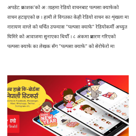
अपडेट: प्रकाशक'को अाग्रहमा रेडियो वाचनबाट पल्पसा क्याफेको
वाचन हटाइएको छ । हामी ले विगतका केही रेडियो वाचन का शृंखला मा
नारायण वाग्ले को चर्चित उपन्यास "पल्पसा क्याफे" रेडियोकर्मी अच्युत
घिमिरे को आवाजमा सुनाएका थियौँ । ८ अंकमा प्रशारण गरिएको
पल्पसा क्याफे का लेखक सँग "पल्पसा क्याफे" को सेरोफेरो मा
गरिएको कुराकानी राख्ने योजना हाम्रो थियो तर अन्तरवार्ता को रेकर्ड
अहिले फेला पार्न नसकिएकोले प्रशारण गर्न असमर्थ भएका छौँ, पछि
भेटिएको खण्डमा हामी अवश्य पनि राख्ने नै छौँ । हामीले भनिरहनुपर्दैन,
पल्पसा क्याफे एक उत्कृष्ट उपन्यास हो जसलाई ऐतिहासिक दस्तावेज
भन्दा पनि फरक नपर्ला । रेडियोवाचन को शृंखला मा यी सम्पुर्ण अंकहरु
उपलब्ध गराइदिनुहुने अच्युत घिमिरेलाई धेरै धेरै धन्यवाद । पल्पसा
क्याफे त सुनिसकियो, तर यहाँहरु ले पल्पसा क्याफेलाई कसरी
मुल्यांङ्कन गर्नुभयो थाहा छैन । खैर कुरो जेसुकै होस्, आज यहाँ म केही
साथिहरुको ब्लगमा प्रकाशित "पल्पसा क्याफे" बारे गरिएको टिप्पणीहरु