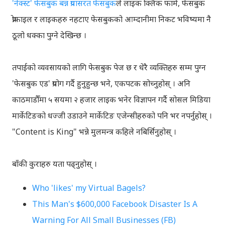
'नेक्स्ट' फेसबुक बन्न प्रयासरत फेसबुक
ले लाइक क्लिक फार्म, फेसबुक
प्रोफाइल र लाइकहरु नहटाए फेसबुकको आम्दानीमा निकट भविष्यमा नै
ठूलो धक्का पुग्ने देखिन्छ ।
तपाईको व्यवसायको लागि फेसबुक पेज छ र धेरै व्यक्तिहरु सम्म पुग्न
'फेसबुक एड' प्रयोग गर्दै हुनुहुन्छ भने, एकपटक सोच्नुहोस् । अनि
काठमाडौँमा ५ सयमा २ हजार लाइक भनेर विज्ञापन गर्दै सोसल मिडिया
मार्केटिङको धज्जी उडाउने मार्केटिङ एजेन्सीहरुको पनि भर नपर्नुहोस् ।
"Content is King" भन्ने मुलमन्त्र कहिले नबिर्सिनुहोस् ।
बाँकी कुराहरु यता पढ्नुहोस् ।
Who 'likes' my Virtual Bagels?
This Man's $600,000 Facebook Disaster Is A
Warning For All Small Businesses (FB)