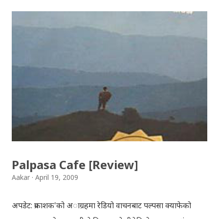
Songs: diyo baali sanjh ko / दियो बाली साँझ को
Download: Tihar Dhun (Deusi,Bhailo)/ तिहार धुन(देउसी
भैलो)- सुरसुधा नोट: यी अपलोड गरिएका गितसंगितहरु व्यावसायिक
प्रायोजनको लागि प्रयोग नगर्न आग्रह गर्दछौँ । इन्टरनेटमा भेटिएका
गितहरुलाई हामीले यहाँ एकै ठाउँमा सजिलोको लागि राखिदिएको मात्र
हौँ । तपाई यदि यी गित संगितको सर्जक हुनुहुन्छ र गित संगित यहाँबाट
हटाउनुपर्ने भए जानकारी गराउनुहोला । फेरी एकपटक शुभ दिपावलीको
हार्दिक मंगलमय शुभकामना व्यक्त गर्दछौँ ।
Palpasa Cafe [Review]
Aakar
April 19, 2009
अपडेट: प्रकाशक'को अाग्रहमा रेडियो वाचनबाट पल्पसा क्याफेको