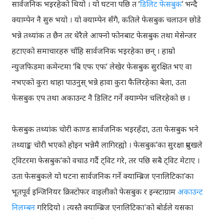
सार्वजनिक भइरहेको थियो । यो घटना पछि त ‘
डिलिट फेसबुक
’ भन्दै
क्याम्पेन नै सुरु भयो । यो क्याम्पेन सँगै, कतिले फेसबुक चलाउन छोडे
भन्ने तथ्यांक त छैन तर धेरैले आफ्नो फोनबाट फेसबुक तथा मेसेन्जर
हटाएको समाचारहरु चाँहि सार्वजनिक भइरहेका छन् । हाम्रो
न्युजफिडमा कमेन्टमा ‘बि एफ एफ’ लेखेर फेसबुक सुरक्षित भए वा
नभएको कुरा थाहा पाउनुस् भन्ने हावा कुरा फैलिरहेका बेला, उता
फेसबुक एप तथा अकाउन्ट नै डिलिट गर्ने क्याम्पेन चलिरहेको छ ।
फेसबुक तथ्यांक चोरी काण्ड सार्वजनिक भइरहँदा, उता फेसबुक भने
तथ्याङ्क चोरी भएको होइन भन्नेमै लागिरह्यो । फेसबुक’का सुरक्षा प्रमुखले
ट्विटरमा फेसबुक’को वचाउ गर्दै ट्विट गरे, तर पछि सबै ट्विट मेटाए ।
उता फेसबुकले यो घटना सार्वजनिक गर्ने क्याम्ब्रिज एनालिटिका’का
भूतपूर्व इन्जिनियर क्रिस्टोफर वाइलीको फेसबुक र इन्स्टाग्राम
अकाउन्ट
निलम्बन
गरिदियो । त्यस्तै क्याम्ब्रिज एनालिटिका'को बोर्डले यसका