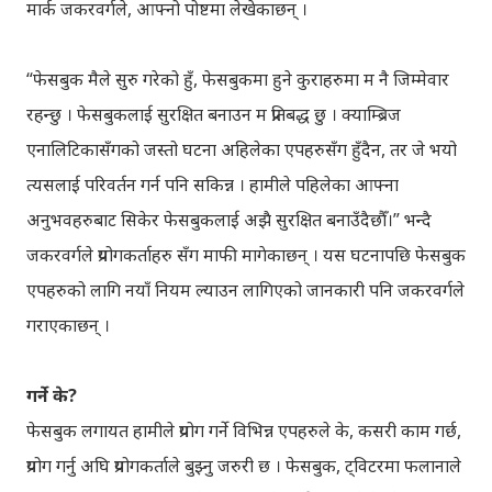
मार्क जकरवर्गले, आफ्नो पोष्टमा लेखेकाछन् ।
“फेसबुक मैले सुरु गरेको हुँ, फेसबुकमा हुने कुराहरुमा म नै जिम्मेवार
रहन्छु । फेसबुकलाई सुरक्षित बनाउन म प्रतिबद्ध छु । क्याम्ब्रिज
एनालिटिकासँगको जस्तो घटना अहिलेका एपहरुसँग हुँदैन, तर जे भयो
त्यसलाई परिवर्तन गर्न पनि सकिन्न । हामीले पहिलेका आफ्ना
अनुभवहरुबाट सिकेर फेसबुकलाई अझै सुरक्षित बनाउँदैछौँ।” भन्दै
जकरवर्गले प्रयोगकर्ताहरु सँग माफी मागेकाछन् । यस घटनापछि फेसबुक
एपहरुको लागि नयाँ नियम ल्याउन लागिएको जानकारी पनि जकरवर्गले
गराएकाछन् ।
गर्ने के?
फेसबुक लगायत हामीले प्रयोग गर्ने विभिन्न एपहरुले के, कसरी काम गर्छ,
प्रयोग गर्नु अघि प्रयोगकर्ताले बुझ्नु जरुरी छ । फेसबुक, ट्विटरमा फलानाले