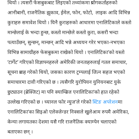
थियो । त्यसरी फेसबुकबाट लिइएको तथ्यांकमा प्रयोगकर्ताहरुको
आनीबानी, राजनैतिक झुकाव, ईमेल, फोन, फोटो, लाइक आदि विभिन्न
कुराहरु समावेश थियो । यिनै कुराहरुको आधारमा एनालिटिकाले कस्तो
मान्छेलाई के भन्दा हुन्छ, कस्तो मान्छेले कस्तो कुरा, कसरी भन्दा
पत्याउँछन्, सुन्छन्, मान्छन् आदि भन्ने अध्ययन गरेर भएका-नभएका
विभिन्न सामाग्रीहरु फेसबुकमा राखेको थियो । एनालिटिका’को यस्तो
‘टार्गेट’ गरिएको विज्ञापनहरुले अमेरिकी जनताहरुलाई गतल समाचार,
सूचना प्रवाह गरेको थियो, जसका कारण ट्रम्पलाई जित्न सहज भएको
समाचारमा दावी गरिएको छ । त्यसैगरि युरोपियन युनियनबाट युके
छुट्याउन (ब्रेक्जिट) मा पनि क्याम्ब्रिज एनालिटिका’को हात रहेको
उल्लेख गरिएको छ । च्यानल फोर न्युज’ले गरेको
स्टिङ अपरेशन
मा
एनालिटिका’का सिइओ एलेक्जेन्डर निक्सले खुलेआम रुपमै अमेरिका,
केन्या लगायतका देशमा यसै गरि राजनैतिक क्याम्पेन चलाएको
बताएका छन् ।