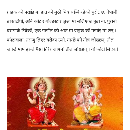
by her friend Bisakha everywhere she went. Radha
ग्राहक को पर्खाइ मा हात को मुठी भित्र सल्किरहेको चुरोट छ, नेपाली
faces...
ढाकाटोपी, अनि कोट र गोल्डस्टार जुत्ता मा सजिएका बुढा बा, पुरानो
वसपार्क छेवैको, एक पर्खाल को आड मा ग्राहक को पर्खाइ मा छन् ।
काँटावाला, तराजु लिएर बसेका उनी, मान्छे को तौल जोख्छन्, तौल
जोखि माग्नेहरुले पैसो तिरेर आफ्नो तौल जोख्छन् । यो फोटो लिएको
समय नेपाली कांग्रेस को महाधिवेशन चल्दैथियो । बाटोभरि मान्छेहरु को
भिड थियो, तर यस्तो लाग्दैथ्यो यी बुढा बा लाई केही वास्ता थिएन । उनी
चुरोट तान्दै आफैँ मा हराइरहेका झैँ देखिन्थेँ । ढल्किँदो दिन त्रिपुरेश्वर मा
अवस्थित मन्दिर को फोटो खिच्दा, पश्चिम मा सूर्य डुब्न लागिसकेको
थियो । कोलाहाल को बिचमा उभिएको मन्दिर आफू मा चाँहि साह्रै शान्त
छ । पुल्चोक मा आयोजित लोकस २०१० हेरेर फर्किँदै गर्दा, थकाइ मार्ने
उद्देश्य ले यही मन्दिर मा एकछिन अडिएको थिँए । झोलुङ्गे पुल ललितपुर
बालकुमारी मा, मनोहरा खोला माथि रहेको झोलुंङ्गे पुल ! यो फोटो