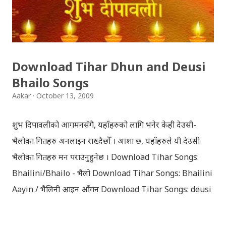
खिच्दा, मौसम सफा थिएन, हल्का वर्षा भइरहेथ्यो । त्यसदिन केही
साथिहरु को साथ मा, नयाँ वानेश्वर, शंखमुल हुँदै यो झोलुङ्गे पुल तरेर,
बालकुमारी हु...
Download Tihar Dhun and Deusi
Bhailo Songs
Aakar
October 13, 2009
शुभ दिपावलीको आगमनसँगै, यहाँहरुको लागि भनेर केही देउसी-
भैलोका गितहरु अनलाइन राख्दैछौँ । आशा छ, यहाँहरुले यी देउसी
भैलोका गितहरु मन पराउनुहुनेछ । Download Tihar Songs:
Bhailini/Bhailo - भैलो Download Tihar Songs: Bhailini
Aayin / भैलिनी आइन आँगन Download Tihar Songs: deusi
re / देउसी रे Download Tihar Song: tiharai aayo lau
jhilimili / तिहारै आयो लौ झिलिमिली Download Tihar