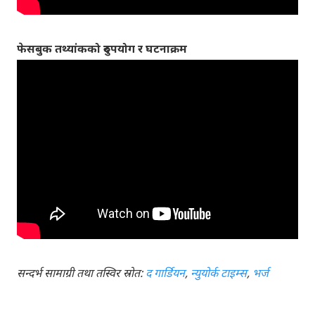
फेसबुक तथ्यांकको दुरुपयोग र घटनाक्रम
सन्दर्भ सामाग्री तथा तस्विर स्रोत:
द गार्डियन
,
न्युयोर्क टाइम्स
,
भर्ज