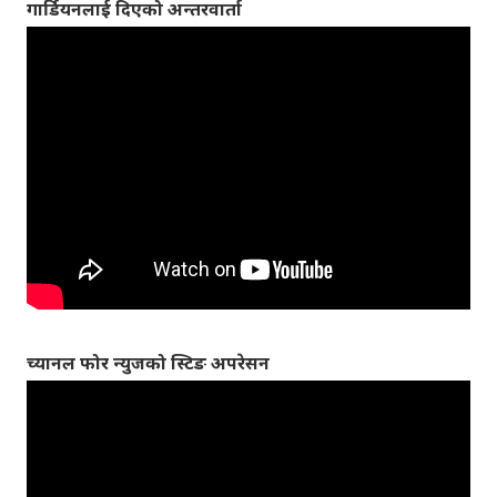
गार्डियनलाई दिएको अन्तरवार्ता
च्यानल फोर न्युजको स्टिङ अपरेसन