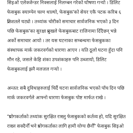
सिइओ एलेक्जेन्डर निक्सलाई निलम्बन गरेको घोषणा गर्‍यो । डिलिट
फेसबुक क्याम्पेन चल्न थाल्यो, फेसबुक’को सेयर एकै पटक करिब ६
प्रतिशतले घट्यो । तथ्यांक चोरीको समाचार सार्वजनिक भएको ३ दिन
पछि फेसबुक’का सुरक्षा प्रमुखले फेसबुकबाट राजिनामा दिँदैछन् भन्ने
अर्को समाचार आयो । तर यस घटनाका सम्बन्धमा फेसबुकका
संस्थापक मार्क जकरवर्गको धारणा आएन । यति ठूलो घटना हुँदा पनि
मौन रहे, जसले केहि शंका उपशंकाहरु पनि उब्जायो, डिलिट
फेसबुकलाई झनै मलजल गर्‍यो ।
अन्तत: सबै दुविधाहरुलाई चिर्दै घटना सार्वजनिक भएको पाँच दिन पछि
मार्क जकरवर्गले आफ्नो धारणा फेसबुक पोष्ट मार्फत राखे ।
“प्रयोगकर्ताको तथ्यांक सुरक्षित राख्नु फेसबुकको कर्तव्य हो, यदि सुरक्षित
राख्न सक्दैनौँ भने प्रयोगकर्ताका लागि हामी योग्य छैनौँ” फेसबुक सिइओ