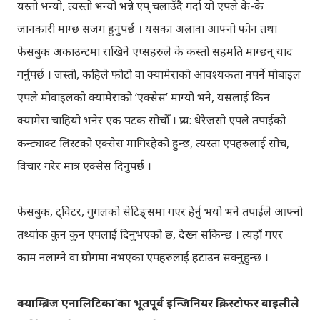
यस्तो भन्यो, त्यस्तो भन्यो भन्ने एप् चलाउँदै गर्दा यो एपले के-के
जानकारी माग्छ सजग हुनुपर्छ । यसका अलावा आफ्नो फोन तथा
फेसबुक अकाउन्टमा राखिने एप्सहरुले के कस्तो सहमति माग्छन् याद
गर्नुपर्छ । जस्तो, कहिले फोटो वा क्यामेराको आवश्यकता नपर्ने मोबाइल
एपले मोवाइलको क्यामेराको ‘एक्सेस’ माग्यो भने, यसलाई किन
क्यामेरा चाहियो भनेर एक पटक सोचौँ । प्राय: धेरैजसो एपले तपाईको
कन्ट्याक्ट लिस्टको एक्सेस मागिरहेको हुन्छ, त्यस्ता एपहरुलाई सोच,
विचार गरेर मात्र एक्सेस दिनुपर्छ ।
फेसबुक, ट्विटर, गुगलको सेटिङ्समा गएर हेर्नु भयो भने तपाईले आफ्नो
तथ्यांक कुन कुन एपलाई दिनुभएको छ, देख्न सकिन्छ । त्यहाँ गएर
काम नलाग्ने वा प्रयोगमा नभएका एपहरुलाई हटाउन सक्नुहुन्छ ।
क्याम्ब्रिज एनालिटिका’का भूतपूर्व इन्जिनियर क्रिस्टोफर वाइलीले