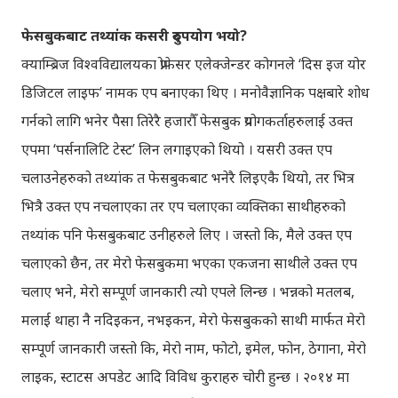
फेसबुकबाट तथ्यांक कसरी दुरुपयोग भयो?
क्याम्ब्रिज विश्वविद्यालयका प्रोफेसर एलेक्जेन्डर कोगनले ‘दिस इज योर
डिजिटल लाइफ’ नामक एप बनाएका थिए । मनोवैज्ञानिक पक्षबारे शोध
गर्नको लागि भनेर पैसा तिरेरै हजारौँ फेसबुक प्रयोगकर्ताहरुलाई उक्त
एपमा ‘पर्सनालिटि टेस्ट’ लिन लगाइएको थियो । यसरी उक्त एप
चलाउनेहरुको तथ्यांक त फेसबुकबाट भनेरै लिइएकै थियो, तर भित्र
भित्रै उक्त एप नचलाएका तर एप चलाएका व्यक्तिका साथीहरुको
तथ्यांक पनि फेसबुकबाट उनीहरुले लिए । जस्तो कि, मैले उक्त एप
चलाएको छैन, तर मेरो फेसबुकमा भएका एकजना साथीले उक्त एप
चलाए भने, मेरो सम्पूर्ण जानकारी त्यो एपले लिन्छ । भन्नको मतलब,
मलाई थाहा नै नदिइकन, नभइकन, मेरो फेसबुकको साथी मार्फत मेरो
सम्पूर्ण जानकारी जस्तो कि, मेरो नाम, फोटो, इमेल, फोन, ठेगाना, मेरो
लाइक, स्टाटस अपडेट आदि विविध कुराहरु चोरी हुन्छ । २०१४ मा