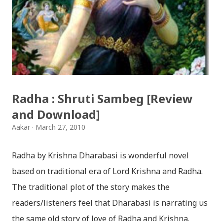
jaha chhan buddha ka aakha - bhaktaraj acharya
Download Patriotic Nepali Song: नेपालले के गर्यो मलाई, भन्न
छोडिदेउ Download: रातो र चन्द्र सुर्य / raato ra chandra
surya (रचनाकार: गोपाल प्रसाद रिमाल, गायक: फत्तेमान, संगीत:
अम्बर गुरुङ) Download: सयथरि बाजा एउटै ताल / saya thari
baja - kutumba band (nepali dhun) Download: म
Radha : Shruti Sambeg [Review
मरेपनि मेरो देश बाँचिराखोस / ma marepan...
and Download]
Aakar
March 27, 2010
Radha by Krishna Dharabasi is wonderful novel
based on traditional era of Lord Krishna and Radha.
The traditional plot of the story makes the
readers/listeners feel that Dharabasi is narrating us
the same old story of love of Radha and Krishna.