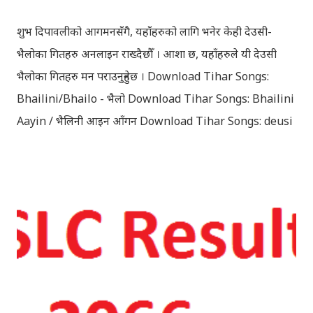
शुभ दिपावलीको आगमनसँगै, यहाँहरुको लागि भनेर केही देउसी-
भैलोका गितहरु अनलाइन राख्दैछौँ । आशा छ, यहाँहरुले यी देउसी
भैलोका गितहरु मन पराउनुहुनेछ । Download Tihar Songs:
Bhailini/Bhailo - भैलो Download Tihar Songs: Bhailini
Aayin / भैलिनी आइन आँगन Download Tihar Songs: deusi
re / देउसी रे Download Tihar Song: tiharai aayo lau
jhilimili / तिहारै आयो लौ झिलिमिली Download Tihar
Songs: diyo baali sanjh ko / दियो बाली साँझ को
Download: Tihar Dhun (Deusi,Bhailo)/ तिहार धुन(देउसी
भैलो)- सुरसुधा नोट: यी अपलोड गरिएका गितसंगितहरु व्यावसायिक
प्रायोजनको लागि प्रयोग नगर्न आग्रह गर्दछौँ । इन्टरनेटमा भेटिएका
गितहरुलाई हामीले यहाँ एकै ठाउँमा सजिलोको लागि राखिदिएको मात्र
हौँ । तपाई यदि यी गित संगितको सर्जक हुनुहुन्छ र गित संगित यहाँबाट