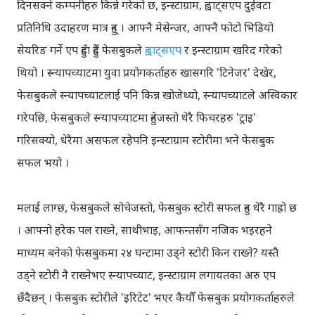
दिनसक्ने कम्पनीहरु किन्ने गरेको छ, इन्स्टाग्राम, ह्वाट्सएप दुईवटा
प्रतिनिधि उदाहरण मात्र हुन् । आफ्नै मेसेन्जर, आफ्नै फोटो भिडियो
सेयरिङ गर्ने एप हुँदा हुँदै फेसबुकले
ह्वाट्सएप
र इन्स्टाग्राम खरिद गरेको
थियो । स्न्यापच्याटमा युवा प्रयोगकर्ताहरु खासगरि 'टिनेजर' देखेर,
फेसबुकले स्न्यापच्याटलाई पनि किन्न खोजेथ्यो, स्न्यापच्याटले अस्विकार
गरेपछि, फेसबुकले स्न्यापच्याटमा हुनेजस्तो धेरै फिचरहरु 'ट्राइ'
गरिसक्यो, धेरैमा असफल रहेपनि इन्स्टाग्राम स्टोरीमा भने फेसबुक
सफल भयो ।
मलाई लाग्छ, फेसबुकले सोचेजस्तो, फेसबुक स्टोरी सफल हुन धेरै गाह्रो छ
। आफ्नो हरेक पल राख्ने, साथीभाइ, आफन्तसँग नजिक भइरहने
माध्यम बनेको फेसबुकमा २४ घन्टामा उड्ने स्टोरी किन राख्ने? यस्तै
उड्ने स्टोरी नै राख्नेभए स्न्यापच्याट, इन्स्टाग्राम लगायतका अरु एप
छँदैछन् । फेसबुक स्टोरीले 'इरिटेट' भएर कैयौँ फेसबुक प्रयोगकर्ताहरुले