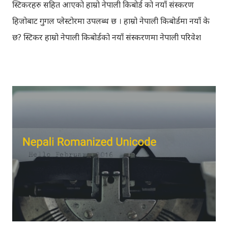
स्टिकरहरु सहित आएको हाम्रो नेपाली किबोर्ड को नयाँ संस्करण
हिजोबाट गुगल प्लेस्टोरमा उपलब्ध छ । हाम्रो नेपाली किबोर्डमा नयाँ के
छ? स्टिकर हाम्रो नेपाली किबोर्डको नयाँ संस्करणमा नेपाली परिवेश
झल्काउने विभिन्न नेपाली पात्रहरु सहितको स्टिकरहरु राखिएकोछ ।
मेसेन्जर, भाइबर, ह्वाट्सएप, स्काइप, टेलिग्राम, फेसबुक, ट्विटर,
इन्स्टाग्राम आदि जुनसुकै एप्लिकेशनमा पनि प्रयोग गर्न मिल्ने यी नेपाली
स्टिकरहरुले प्रयोगकर्तालाई नयाँ अनुभव दिनेछ । नेपाली पारा, हाम्रो
साथी, नयाँ वर्ष, संगी, हाम्रो कान्छा, हाम्रो कान्छी, नक्कली, र बौचा व
मैचासमेत गरी आठ किसिमका स्टिकरहरु समावेश गरिएकोछ । हाम्रो
नेपाली किबोर्डको इमोजी खण्डमा गएर यी स्टिकरहरु प्रयोग गर्न
सकिन्छ । थिम हाम्रो नेपाली किबोर्डको यस संस्करणमा नयाँ किबोर्ड
थिम पनि थपिएको छ । हाम्रो नेपाली किबोर्डको सेटिङमा गएर आफूलाई
मन पर्ने थिम छान्न सकिन्छ । डार्क तथा लाइट गरेर हाललाई दुई
डिजाइनमा किबोर्ड थिम उपलब्ध छ । चलनचल्तिको “ब...