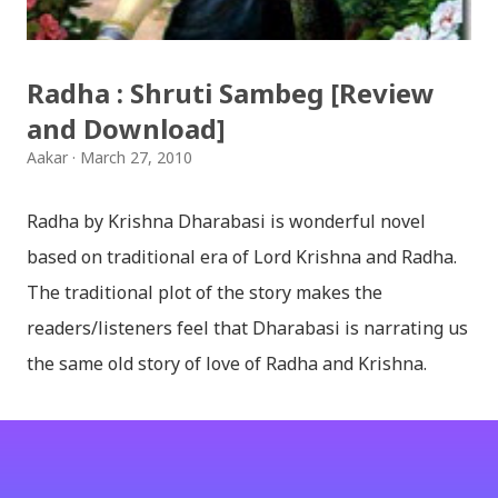
अम्बर गुरुङ) Download: सयथरि बाजा एउटै ताल / saya thari
baja - kutumba band (nepali dhun) Download: म
Radha : Shruti Sambeg [Review
मरेपनि मेरो देश बाँचिराखोस / ma marepan...
and Download]
Aakar
March 27, 2010
Radha by Krishna Dharabasi is wonderful novel
based on traditional era of Lord Krishna and Radha.
The traditional plot of the story makes the
readers/listeners feel that Dharabasi is narrating us
the same old story of love of Radha and Krishna.
However , the story based on the traditional plot it
portrays the modern era in a dramatic way such that
it speaks of so many hidden things that we will be