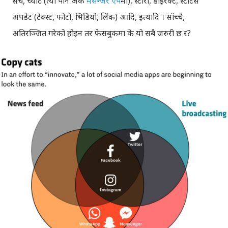
सर्च, च्याट (त्यो पनि अर्कै
मेसेन्जर एप
मा), स्टोरी, डाइरेक्ट, स्टाटस
अपडेट (टेक्स्ट, फोटो, भिडियो, लिंक) आदि, इत्यादि । साँच्चै,
अतिरञ्जित गरेको होइन तर फेसबुकमा के यो सबै जरुरी छ र?