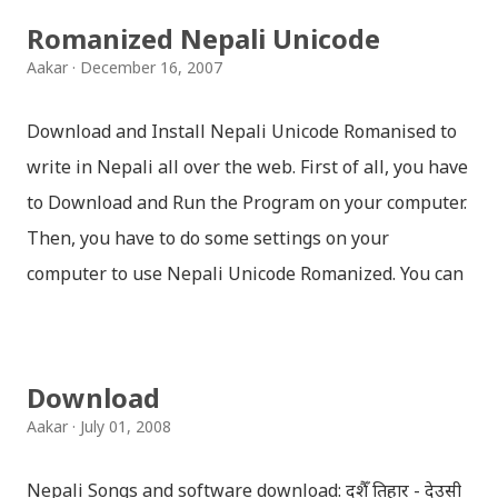
Romanized Nepali Unicode
Aakar
December 16, 2007
Download and Install Nepali Unicode Romanised to
write in Nepali all over the web. First of all, you have
to Download and Run the Program on your computer.
Then, you have to do some settings on your
computer to use Nepali Unicode Romanized. You can
download Nepali Unicode Romanized from the
Madan Puraskar Pustakalaya website for free.
Install Nepali Unicode Romanized in Windows XP:
Download
Install: Run setup file; Go to control Panel; Open
Aakar
July 01, 2008
Language and Regional settings; Open Regional
Language Options; Go to Language Options & tick on
Nepali Songs and software download: दशैँ तिहार - देउसी