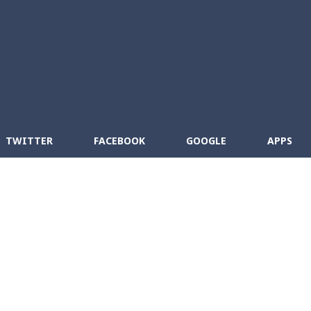
Skip to main content
cebook
RSS
TWITTER
FACEBOOK
GOOGLE
APPS