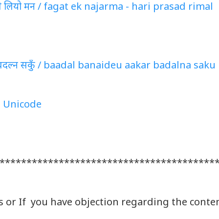
 लियो मन / fagat ek najarma - hari prasad rimal
बदल्न सकुँ / baadal banaideu aakar badalna saku
 Unicode
****************************************
s or If you have objection regarding the conte