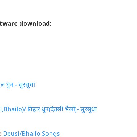
ftware download:
धुन - सुरसुधा
hailo)/ तिहार धुन(देउसी भैलो)- सुरसुधा
o
Deusi/Bhailo Songs