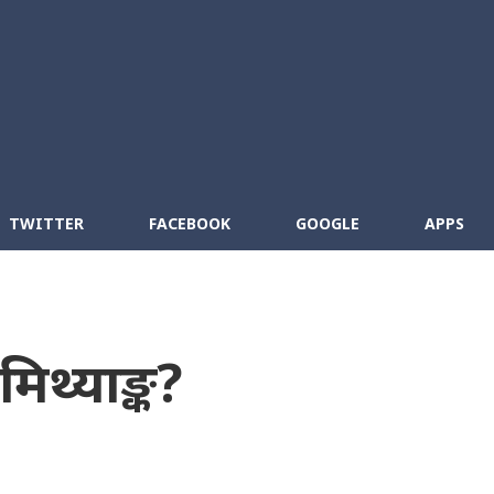
Skip to main content
cebook
RSS
TWITTER
FACEBOOK
GOOGLE
APPS
िथ्याङ्क?