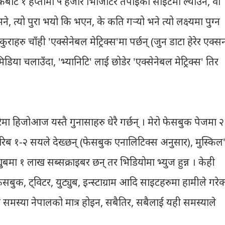
ुकबाट १ हप्तामा ५ हजार भिजिटिर तपाईको साइटमा ल्याउने, वा
भने, त्यो पुरा भयो कि भएन, के कति गर्‍यो भने त्यो लक्ष्यमा पुग्न
ुराहरु चाँही 'एक्सेनेबल मेट्रिक्स'मा पर्छन् (जुन डाटा हेरेर एक्स
ा चलाउँदा, 'भ्यानिटि' लाई छोडेर 'एक्सेनेबल मेट्रिक्स' तिर
 हिजोआज यस्तै गुनासाहरु धेरै गर्छन् । मेरो फेसबुक पेजमा २
िब १-२ सयले देख्छन् (फेसबुक एनालिटिक्स अनुसार), मुस्किल'
युबमा १ लाख सब्सक्राइबर छन् तर भिडियोमा भ्युज हुन्न । केही
बुक, ट्विटर, युट्युब, इन्स्टाग्राम आदि साइटहरुमा हामीले गरे
 समस्या नेपालको मात्र होइन, सबैतिर, सबैलाई यही समस्याले