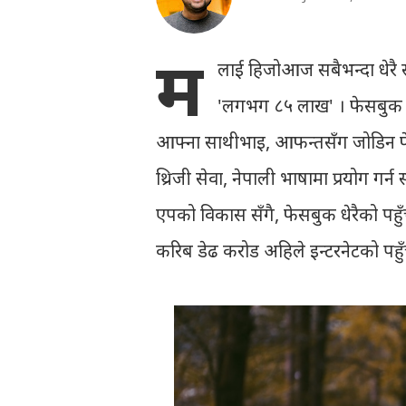
म
लाई हिजोआज सबैभन्दा धेरै सो
'लगभग ८५ लाख' । फेसबुक प्
आफ्ना साथीभाइ, आफन्तसँग जोडिन फ
थ्रिजी सेवा, नेपाली भाषामा प्रयोग गर
एपको विकास सँगै, फेसबुक धेरैको पहुँ
करिब डेढ करोड अहिले इन्टरनेटको पहु