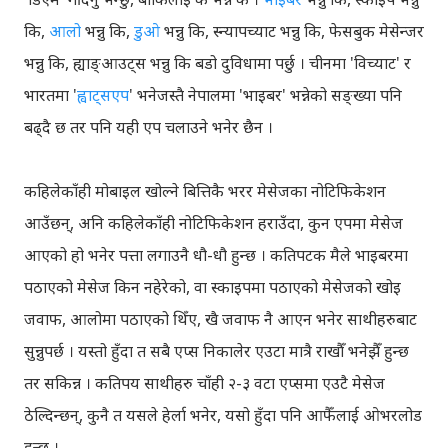
कि,
आलो
भन्नु कि,
डुओ
भन्नु कि, स्न्यापच्याट भन्नु कि, फेसबुक मेसेन्जर
भन्नु कि, ह्याङ्आउट्स भन्नु कि बडो दुविधामा पर्छु । चीनमा 'विच्याट' र
भारतमा '
ह्वाट्सएप
' भनेजस्तै नेपालमा 'भाइबर' भन्नेको सङ्ख्या पनि
बढ्दै छ तर पनि यही एप चलाउने भनेर छैन ।
कहिलेकाँही मोबाइल खोल्ने बित्तिकै भरर मेसेजका नोटिफिकेशन
आउँछन्, अनि कहिलेकाँही नोटिफिकेशन हराउँदा, कुन एपमा मेसेज
आएको हो भनेर पत्ता लगाउनै धौ-धौ हुन्छ । कतिपटक मैले भाइबरमा
पठाएको मेसेज किन नहेरेको, वा स्काइपमा पठाएको मेसेजको खोइ
जवाफ, आलोमा पठाएको थिँए, खै जवाफ नै आएन भनेर साथीहरुबाट
सुन्नुपर्छ । यस्तो हुँदा त सबै एप्स निकालेर एउटा मात्रै राखौँ भनेझैँ हुन्छ
तर सकिन्न । कतिपय साथीहरु चाँही २-३ वटा एप्समा एउटै मेसेज
ठेल्दिन्छन्, कुनै त यसले हेर्ला भनेर, यसो हुँदा पनि आफैँलाई ओभरलोड
हुन्छ ।