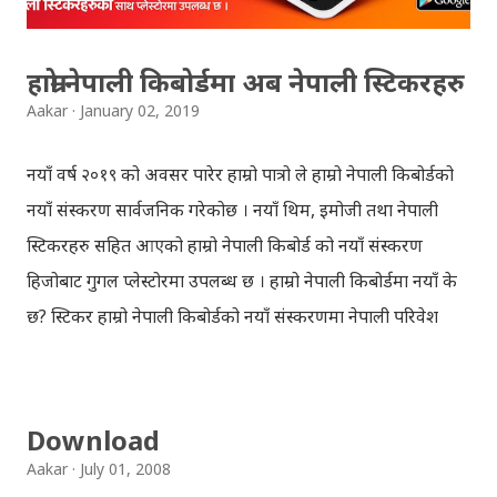
Withheld ...
हाम्रो नेपाली किबोर्डमा अब नेपाली स्टिकरहरु
Aakar
January 02, 2019
नयाँ वर्ष २०१९ को अवसर पारेर हाम्रो पात्रो ले हाम्रो नेपाली किबोर्डको
नयाँ संस्करण सार्वजनिक गरेकोछ । नयाँ थिम, इमोजी तथा नेपाली
स्टिकरहरु सहित आएको हाम्रो नेपाली किबोर्ड को नयाँ संस्करण
हिजोबाट गुगल प्लेस्टोरमा उपलब्ध छ । हाम्रो नेपाली किबोर्डमा नयाँ के
छ? स्टिकर हाम्रो नेपाली किबोर्डको नयाँ संस्करणमा नेपाली परिवेश
झल्काउने विभिन्न नेपाली पात्रहरु सहितको स्टिकरहरु राखिएकोछ ।
मेसेन्जर, भाइबर, ह्वाट्सएप, स्काइप, टेलिग्राम, फेसबुक, ट्विटर,
इन्स्टाग्राम आदि जुनसुकै एप्लिकेशनमा पनि प्रयोग गर्न मिल्ने यी नेपाली
Download
स्टिकरहरुले प्रयोगकर्तालाई नयाँ अनुभव दिनेछ । नेपाली पारा, हाम्रो
Aakar
July 01, 2008
साथी, नयाँ वर्ष, संगी, हाम्रो कान्छा, हाम्रो कान्छी, नक्कली, र बौचा व