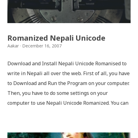
छोडिदेउ Download: रातो र चन्द्र सुर्य / raato ra chandra
surya (रचनाकार: गोपाल प्रसाद रिमाल, गायक: फत्तेमान, संगीत:
अम्बर गुरुङ) Download: सयथरि बाजा एउटै ताल / saya thari
baja - kutumba band (nepali dhun) Download: म
Romanized Nepali Unicode
मरेपनि मेरो देश बाँचिराखोस / ma marepan...
Aakar
December 16, 2007
Download and Install Nepali Unicode Romanised to
write in Nepali all over the web. First of all, you have
to Download and Run the Program on your computer.
Then, you have to do some settings on your
computer to use Nepali Unicode Romanized. You can
download Nepali Unicode Romanized from the
Madan Puraskar Pustakalaya website for free.
Install Nepali Unicode Romanized in Windows XP: