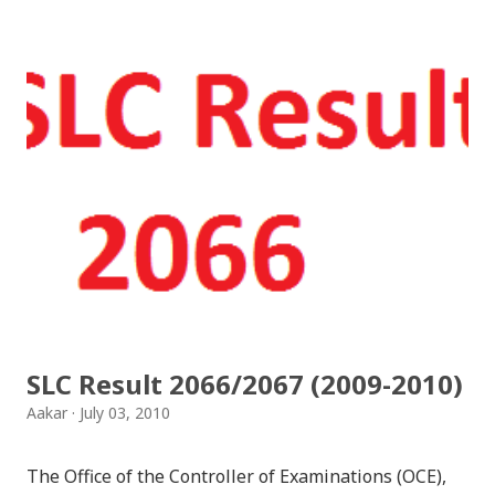
jhilimili / तिहारै आयो लौ झिलिमिली Download Tihar
Songs: diyo baali sanjh ko / दियो बाली साँझ को
Download: Tihar Dhun (Deusi,Bhailo)/ तिहार धुन(देउसी
भैलो)- सुरसुधा नोट: यी अपलोड गरिएका गितसंगितहरु व्यावसायिक
प्रायोजनको लागि प्रयोग नगर्न आग्रह गर्दछौँ । इन्टरनेटमा भेटिएका
गितहरुलाई हामीले यहाँ एकै ठाउँमा सजिलोको लागि राखिदिएको मात्र
हौँ । तपाई यदि यी गित संगितको सर्जक हुनुहुन्छ र गित संगित यहाँबाट
हटाउनुपर्ने भए जानकारी गराउनुहोला । फेरी एकपटक शुभ दिपावलीको
हार्दिक मंगलमय शुभकामना व्यक्त गर्दछौँ ।
SLC Result 2066/2067 (2009-2010)
Aakar
July 03, 2010
The Office of the Controller of Examinations (OCE),