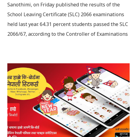
Sanothimi, on Friday published the results of the
School Leaving Certificate (SLC) 2066 examinations
held last year. 64.31 percent students passed the SLC
2066/67, according to the Controller of Examinations
(OCE) Sanothimi, Bhaktapur. We have uploaded SLC
Result 2066 in .pdf , .txt and in .zip file format for you.
Download the file and search your ‘symbol number’.
Congratulations to all, who passed SLC this year. And
if you want to see your results with marks then, you
can follow THT (symbol no. and birth date required).
Download SLC Result 2066/2067 (2009-2010) :
REGULAR: EXEMPTED: Distinction --------------- First
division First division Second Division Second
Division Third Division Third Division Withheld