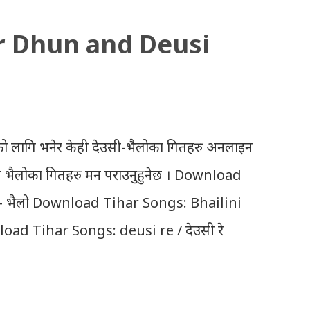
r Dhun and Deusi
ो लागि भनेर केही देउसी-भैलोका गितहरु अनलाइन
उसी भैलोका गितहरु मन पराउनुहुनेछ । Download
- भैलो Download Tihar Songs: Bhailini
oad Tihar Songs: deusi re / देउसी रे
ayo lau jhilimili / तिहारै आयो लौ झिलिमिली
ali sanjh ko / दियो बाली साँझ को