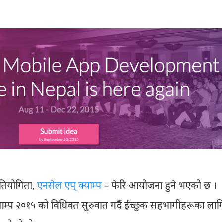
रतियोगिता,
एनसेल एप् क्याम्प
– फेरि आयोजना हुने भएको छ ।
ाम्प २०१५ को विधिवत सुरुवात गर्दै ईच्छुक सहभागीहरूका लाग