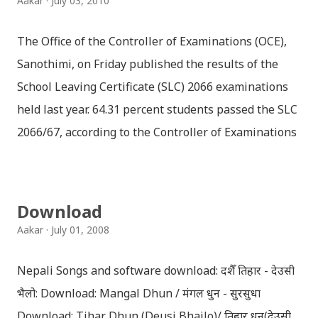
Aakar
July 03, 2010
The Office of the Controller of Examinations (OCE),
Sanothimi, on Friday published the results of the
School Leaving Certificate (SLC) 2066 examinations
held last year. 64.31 percent students passed the SLC
2066/67, according to the Controller of Examinations
(OCE) Sanothimi, Bhaktapur. We have uploaded SLC
Result 2066 in .pdf , .txt and in .zip file format for you.
Download the file and search your ‘symbol number’.
Download
Congratulations to all, who passed SLC this year. And
Aakar
July 01, 2008
if you want to see your results with marks then, you
can follow THT (symbol no. and birth date required).
Nepali Songs and software download: दशैँ तिहार - देउसी
Download SLC Result 2066/2067 (2009-2010) :
भैलो: Download: Mangal Dhun / मंगल धुन - सुरसुधा
REGULAR: EXEMPTED: Distinction --------------- First
Download: Tihar Dhun (Deusi,Bhailo)/ तिहार धुन(देउसी