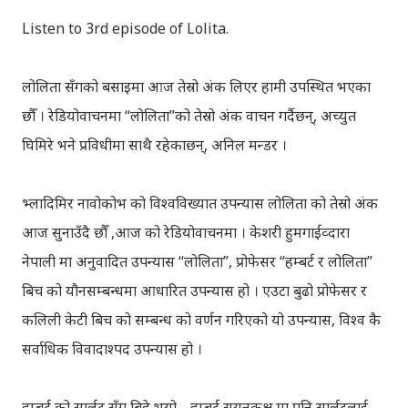
Listen to 3rd episode of Lolita.
लोलिता सँगको बसाइमा आज तेस्रो अंक लिएर हामी उपस्थित भएका
छौँ । रेडियोवाचनमा “लोलिता”को तेस्रो अंक वाचन गर्दैछन्, अच्युत
घिमिरे भने प्रविधीमा साथै रहेकाछन्, अनिल मन्डर ।
भ्लादिमिर नावोकोभ को विश्वविख्यात उपन्यास लोलिता को तेस्रो अंक
आज सुनाउँदै छौँ ,आज को रेडियोवाचनमा । केशरी हुमगाईव्दारा
नेपाली मा अनुवादित उपन्यास “लोलिता”, प्रोफेसर “हम्बर्ट र लोलिता”
बिच को यौनसम्बन्धमा आधारित उपन्यास हो । एउटा बुढो प्रोफेसर र
कलिली केटी बिच को सम्बन्ध को वर्णन गरिएको यो उपन्यास, विश्व कै
सर्वाधिक विवादाश्पद उपन्यास हो ।
हम्बर्ट को सार्लट सँग बिहे भयो… हम्बर्ट सयनकक्ष मा पनि सार्लटलाई