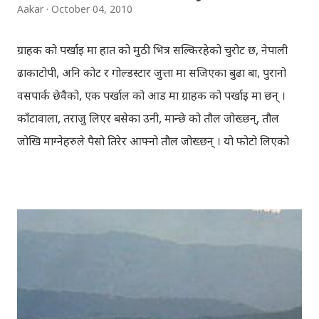
Aakar
October 04, 2010
ग्राहक को पर्खाइ मा हात को मुठी भित्र सल्किरहेको चुरोट छ, नेपाली
ढाकाटोपी, अनि कोट र गोल्डस्टार जुत्ता मा सजिएका बुढा बा, पुरानो
वसपार्क छेवैको, एक पर्खाल को आड मा ग्राहक को पर्खाइ मा छन् ।
काँटावाला, तराजु लिएर बसेका उनी, मान्छे को तौल जोख्छन्, तौल
जोखि माग्नेहरुले पैसो तिरेर आफ्नो तौल जोख्छन् । यो फोटो लिएको
समय नेपाली कांग्रेस को महाधिवेशन चल्दैथियो । बाटोभरि मान्छेहरु को
भिड थियो, तर यस्तो लाग्दैथ्यो यी बुढा बा लाई केही वास्ता थिएन । उनी
चुरोट तान्दै आफैँ मा हराइरहेका झैँ देखिन्थेँ । ढल्किँदो दिन त्रिपुरेश्वर मा
अवस्थित मन्दिर को फोटो खिच्दा, पश्चिम मा सूर्य डुब्न लागिसकेको
थियो । कोलाहाल को बिचमा उभिएको मन्दिर आफू मा चाँहि साह्रै शान्त
छ । पुल्चोक मा आयोजित लोकस २०१० हेरेर फर्किँदै गर्दा, थकाइ मार्ने
उद्देश्य ले यही मन्दिर मा एकछिन अडिएको थिँए । झोलुङ्गे पुल ललितपुर