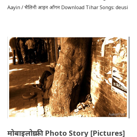
Aayin / भैलिनी आइन आँगन Download Tihar Songs: deusi
re / देउसी रे Download Tihar Song: tiharai aayo lau
jhilimili / तिहारै आयो लौ झिलिमिली Download Tihar
Songs: diyo baali sanjh ko / दियो बाली साँझ को
Download: Tihar Dhun (Deusi,Bhailo)/ तिहार धुन(देउसी
भैलो)- सुरसुधा नोट: यी अपलोड गरिएका गितसंगितहरु व्यावसायिक
प्रायोजनको लागि प्रयोग नगर्न आग्रह गर्दछौँ । इन्टरनेटमा भेटिएका
गितहरुलाई हामीले यहाँ एकै ठाउँमा सजिलोको लागि राखिदिएको मात्र
हौँ । तपाई यदि यी गित संगितको सर्जक हुनुहुन्छ र गित संगित यहाँबाट
हटाउनुपर्ने भए जानकारी गराउनुहोला । फेरी एकपटक शुभ दिपावलीको
हार्दिक मंगलमय शुभकामना व्यक्त गर्दछौँ ।
मोबाइलोग्राफी Photo Story [Pictures]