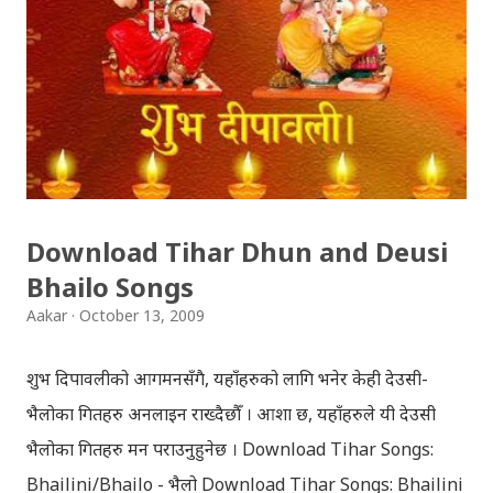
together since childhood. But in teenage they are
separated (as in the traditional story) and Lord
Krishna has to go away leaving Vindraban for
fulfilling the task for which he has taken birth.This
brings tragedy to Radha and all the people in
Vindraban. Radha waits for Krishna to arrive but he
seldom does. She is stubborn to go meet Krishna.
Download Tihar Dhun and Deusi
Later she sets out as a Yogini in a long voyage to
Bhailo Songs
search self, leaving her parents. She is accompanied
Aakar
October 13, 2009
by her friend Bisakha everywhere she went. Radha
faces...
शुभ दिपावलीको आगमनसँगै, यहाँहरुको लागि भनेर केही देउसी-
भैलोका गितहरु अनलाइन राख्दैछौँ । आशा छ, यहाँहरुले यी देउसी
भैलोका गितहरु मन पराउनुहुनेछ । Download Tihar Songs:
Bhailini/Bhailo - भैलो Download Tihar Songs: Bhailini