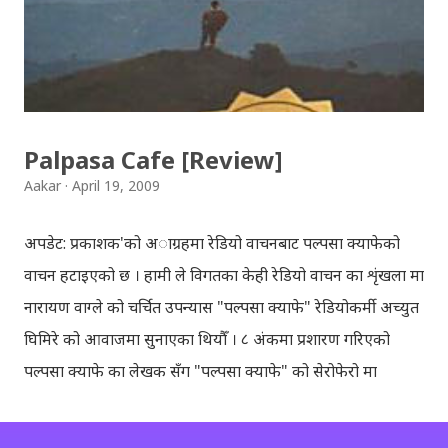
बालकुमारी मा, मनोहरा खोला माथि रहेको झोलुंङ्गे पुल ! यो फोटो
खिच्दा, मौसम सफा थिएन, हल्का वर्षा भइरहेथ्यो । त्यसदिन केही
साथिहरु को साथ मा, नयाँ वानेश्वर, शंखमुल हुँदै यो झोलुङ्गे पुल तरेर,
बालकुमारी हु...
Palpasa Cafe [Review]
Aakar
April 19, 2009
अपडेट: प्रकाशक'को अाग्रहमा रेडियो वाचनबाट पल्पसा क्याफेको
वाचन हटाइएको छ । हामी ले विगतका केही रेडियो वाचन का शृंखला मा
नारायण वाग्ले को चर्चित उपन्यास "पल्पसा क्याफे" रेडियोकर्मी अच्युत
घिमिरे को आवाजमा सुनाएका थियौँ । ८ अंकमा प्रशारण गरिएको
पल्पसा क्याफे का लेखक सँग "पल्पसा क्याफे" को सेरोफेरो मा
गरिएको कुराकानी राख्ने योजना हाम्रो थियो तर अन्तरवार्ता को रेकर्ड
अहिले फेला पार्न नसकिएकोले प्रशारण गर्न असमर्थ भएका छौँ, पछि