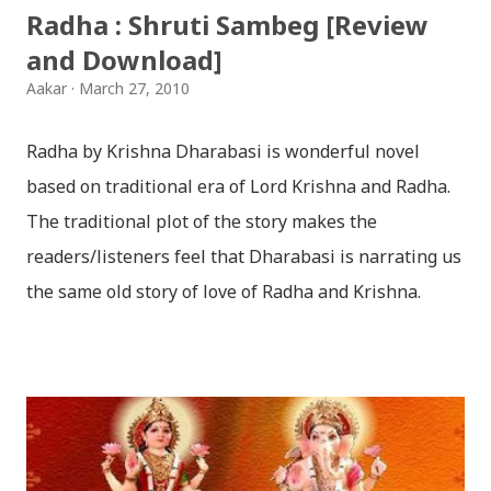
Radha : Shruti Sambeg [Review
मरेपनि मेरो देश बाँचिराखोस / ma marepan...
and Download]
Aakar
March 27, 2010
Radha by Krishna Dharabasi is wonderful novel
based on traditional era of Lord Krishna and Radha.
The traditional plot of the story makes the
readers/listeners feel that Dharabasi is narrating us
the same old story of love of Radha and Krishna.
However , the story based on the traditional plot it
portrays the modern era in a dramatic way such that
it speaks of so many hidden things that we will be
amazed while ending it up. Radha and Krishna are
the eternal lovers. Lord Krishna and Radha are