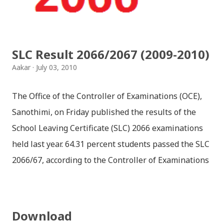
SLC Result 2066/2067 (2009-2010)
Aakar
July 03, 2010
The Office of the Controller of Examinations (OCE),
Sanothimi, on Friday published the results of the
School Leaving Certificate (SLC) 2066 examinations
held last year. 64.31 percent students passed the SLC
2066/67, according to the Controller of Examinations
(OCE) Sanothimi, Bhaktapur. We have uploaded SLC
Result 2066 in .pdf , .txt and in .zip file format for you.
Download the file and search your ‘symbol number’.
Download
Congratulations to all, who passed SLC this year. And