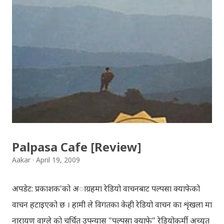
अवस्थित मन्दिर को फोटो खिच्दा, पश्चिम मा सूर्य डुब्न लागिसकेको
थियो । कोलाहाल को बिचमा उभिएको मन्दिर आफू मा चाँहि साह्रै शान्त
छ । पुल्चोक मा आयोजित लोकस २०१० हेरेर फर्किँदै गर्दा, थकाइ मार्ने
उद्देश्य ले यही मन्दिर मा एकछिन अडिएको थिँए । झोलुङ्गे पुल ललितपुर
बालकुमारी मा, मनोहरा खोला माथि रहेको झोलुंङ्गे पुल ! यो फोटो
खिच्दा, मौसम सफा थिएन, हल्का वर्षा भइरहेथ्यो । त्यसदिन केही
साथिहरु को साथ मा, नयाँ वानेश्वर, शंखमुल हुँदै यो झोलुङ्गे पुल तरेर,
बालकुमारी हु...
Palpasa Cafe [Review]
Aakar
April 19, 2009
अपडेट: प्रकाशक'को अाग्रहमा रेडियो वाचनबाट पल्पसा क्याफेको
वाचन हटाइएको छ । हामी ले विगतका केही रेडियो वाचन का शृंखला मा
नारायण वाग्ले को चर्चित उपन्यास "पल्पसा क्याफे" रेडियोकर्मी अच्युत