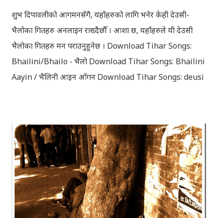
faces...
शुभ दिपावलीको आगमनसँगै, यहाँहरुको लागि भनेर केही देउसी-
भैलोका गितहरु अनलाइन राख्दैछौँ । आशा छ, यहाँहरुले यी देउसी
भैलोका गितहरु मन पराउनुहुनेछ । Download Tihar Songs:
Bhailini/Bhailo - भैलो Download Tihar Songs: Bhailini
Aayin / भैलिनी आइन आँगन Download Tihar Songs: deusi
re / देउसी रे Download Tihar Song: tiharai aayo lau
jhilimili / तिहारै आयो लौ झिलिमिली Download Tihar
Songs: diyo baali sanjh ko / दियो बाली साँझ को
Download: Tihar Dhun (Deusi,Bhailo)/ तिहार धुन(देउसी
भैलो)- सुरसुधा नोट: यी अपलोड गरिएका गितसंगितहरु व्यावसायिक
प्रायोजनको लागि प्रयोग नगर्न आग्रह गर्दछौँ । इन्टरनेटमा भेटिएका
गितहरुलाई हामीले यहाँ एकै ठाउँमा सजिलोको लागि राखिदिएको मात्र
हौँ । तपाई यदि यी गित संगितको सर्जक हुनुहुन्छ र गित संगित यहाँबाट
हटाउनुपर्ने भए जानकारी गराउनुहोला । फेरी एकपटक शुभ दिपावलीको