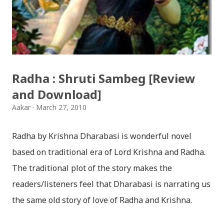
Download Patriotic Nepali Song: नेपालले के गर्यो मलाई, भन्न
छोडिदेउ Download: रातो र चन्द्र सुर्य / raato ra chandra
surya (रचनाकार: गोपाल प्रसाद रिमाल, गायक: फत्तेमान, संगीत:
अम्बर गुरुङ) Download: सयथरि बाजा एउटै ताल / saya thari
baja - kutumba band (nepali dhun) Download: म
Radha : Shruti Sambeg [Review
मरेपनि मेरो देश बाँचिराखोस / ma marepan...
and Download]
Aakar
March 27, 2010
Radha by Krishna Dharabasi is wonderful novel
based on traditional era of Lord Krishna and Radha.
The traditional plot of the story makes the
readers/listeners feel that Dharabasi is narrating us
the same old story of love of Radha and Krishna.
However , the story based on the traditional plot it