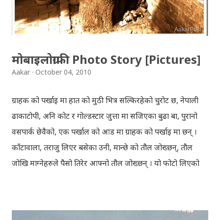
हार्दिक मंगलमय शुभकामना व्यक्त गर्दछौँ ।
मोबाइलोग्राफी Photo Story [Pictures]
Aakar
October 04, 2010
ग्राहक को पर्खाइ मा हात को मुठी भित्र सल्किरहेको चुरोट छ, नेपाली
ढाकाटोपी, अनि कोट र गोल्डस्टार जुत्ता मा सजिएका बुढा बा, पुरानो
वसपार्क छेवैको, एक पर्खाल को आड मा ग्राहक को पर्खाइ मा छन् ।
काँटावाला, तराजु लिएर बसेका उनी, मान्छे को तौल जोख्छन्, तौल
जोखि माग्नेहरुले पैसो तिरेर आफ्नो तौल जोख्छन् । यो फोटो लिएको
समय नेपाली कांग्रेस को महाधिवेशन चल्दैथियो । बाटोभरि मान्छेहरु को
भिड थियो, तर यस्तो लाग्दैथ्यो यी बुढा बा लाई केही वास्ता थिएन । उनी
चुरोट तान्दै आफैँ मा हराइरहेका झैँ देखिन्थेँ । ढल्किँदो दिन त्रिपुरेश्वर मा