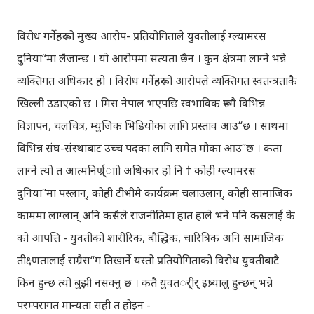
विरोध गर्नेहरूको मुख्य आरोप- प्रतियोगिताले युवतीलाई ग्ल्यामरस
दुनिया“मा लैजान्छ । यो आरोपमा सत्यता छैन । कुन क्षेत्रमा लाग्ने भन्ने
व्यक्तिगत अधिकार हो । विरोध गर्नेहरूको आरोपले व्यक्तिगत स्वतन्त्रताकै
खिल्ली उडाएको छ । मिस नेपाल भएपछि स्वभाविक रूपमै विभिन्न
विज्ञापन, चलचित्र, म्युजिक भिडियोका लागि प्रस्ताव आउ“छ । साथमा
विभिन्न संघ-संस्थाबाट उच्च पदका लागि समेत मौका आउ“छ । कता
लाग्ने त्यो त आत्मनिर्ण्र्ााो अधिकार हो नि † कोही ग्ल्यामरस
दुनिया“मा पस्लान्, कोही टीभीमै कार्यक्रम चलाउलान्, कोही सामाजिक
काममा लाग्लान् अनि कसैले राजनीतिमा हात हाले भने पनि कसलाई के
को आपत्ति - युवतीको शारीरिक, बौद्धिक, चारित्रिक अनि सामाजिक
तीक्ष्णतालाई राम्रैस“ग तिखार्ने यस्तो प्रतियोगिताको विरोध युवतीबाटै
किन हुन्छ त्यो बुझी नसक्नु छ । कतै युवतर्ीर् इष्र्यालु हुन्छन् भन्ने
परम्परागत मान्यता सही त होइन -