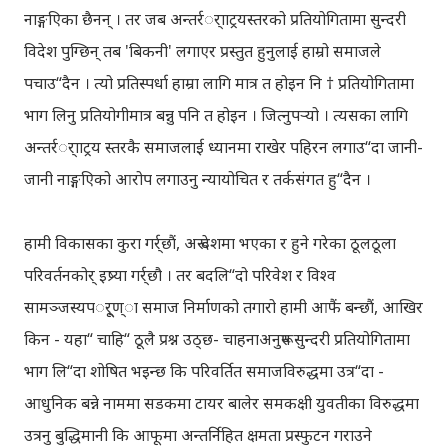
नाङ्गएिका छैनन् । तर जब अन्तर्रर्ााट्रयस्तरको प्रतियोगितामा सुन्दरी
विदेश पुग्छिन् तब 'बिकनी' लगाएर प्रस्तुत हुनुलाई हाम्रो समाजले
पचाउ“दैन । त्यो प्रतिस्पर्धा हाम्रा लागि मात्र त होइन नि † प्रतियोगितामा
भाग लिनु प्रतियोगीमात्र बन्नु पनि त होइन । जित्नुपर्‍यो । त्यसका लागि
अन्तर्रर्ााट्रय स्तरकै समाजलाई ध्यानमा राखेर पहिरन लगाउ“दा जानी-
जानी नाङ्गएिको आरोप लगाउनु न्यायोचित र तर्कसंगत हु“दैन ।
हामी विकासका कुरा गर्र्छौं, अरू देशमा भएका र हुने गरेका ठूलठूला
परिवर्तनकोर् इष्र्या गर्र्छौ । तर बदलि“दो परिवेश र विश्व
सामञ्जस्यपर्ूण्ा समाज निर्माणको तगारो हामी आफैं बन्छौं, आखिर
किन - यहा“ चाहि“ ठूलै प्रश्न उठ्छ- चाहनाअनुरूप सुन्दरी प्रतियोगितामा
भाग लि“दा शोषित भइन्छ कि परिवर्तित समाजविरुद्धमा उत्र“दा -
आधुनिक बन्ने नाममा सडकमा टायर बालेर समकक्षी युवतीका विरुद्धमा
उत्रनु बुद्धिमानी कि आफूमा अन्तर्निहित क्षमता प्रस्फुटन गराउने