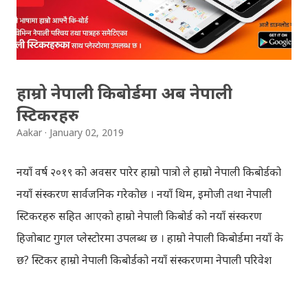
छोडिदेउ Download: रातो र चन्द्र सुर्य / raato ra chandra
surya (रचनाकार: गोपाल प्रसाद रिमाल, गायक: फत्तेमान, संगीत:
अम्बर गुरुङ) Download: सयथरि बाजा एउटै ताल / saya thari
baja - kutumba band (nepali dhun) Download: म
हाम्रो नेपाली किबोर्डमा अब नेपाली
मरेपनि मेरो देश बाँचिराखोस / ma marepan...
स्टिकरहरु
Aakar
January 02, 2019
नयाँ वर्ष २०१९ को अवसर पारेर हाम्रो पात्रो ले हाम्रो नेपाली किबोर्डको
नयाँ संस्करण सार्वजनिक गरेकोछ । नयाँ थिम, इमोजी तथा नेपाली
स्टिकरहरु सहित आएको हाम्रो नेपाली किबोर्ड को नयाँ संस्करण
हिजोबाट गुगल प्लेस्टोरमा उपलब्ध छ । हाम्रो नेपाली किबोर्डमा नयाँ के
छ? स्टिकर हाम्रो नेपाली किबोर्डको नयाँ संस्करणमा नेपाली परिवेश
झल्काउने विभिन्न नेपाली पात्रहरु सहितको स्टिकरहरु राखिएकोछ ।
मेसेन्जर, भाइबर, ह्वाट्सएप, स्काइप, टेलिग्राम, फेसबुक, ट्विटर,