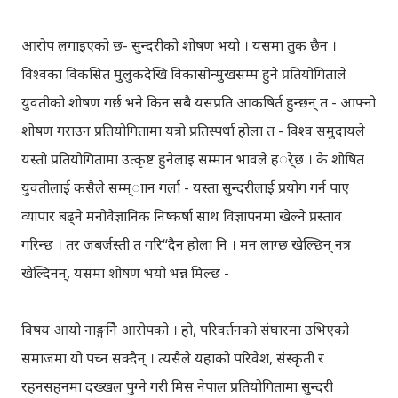
आरोप लगाइएको छ- सुन्दरीको शोषण भयो । यसमा तुक छैन ।
विश्वका विकसित मुलुकदेखि विकासोन्मुखसम्म हुने प्रतियोगिताले
युवतीको शोषण गर्छ भने किन सबै यसप्रति आकषिर्त हुन्छन् त - आफ्नो
शोषण गराउन प्रतियोगितामा यत्रो प्रतिस्पर्धा होला त - विश्व समुदायले
यस्तो प्रतियोगितामा उत्कृष्ट हुनेलाइ सम्मान भावले हर्ेछ । के शोषित
युवतीलाई कसैले सम्म्ाान गर्ला - यस्ता सुन्दरीलाई प्रयोग गर्न पाए
व्यापार बढ्ने मनोवैज्ञानिक निष्कर्षा साथ विज्ञापनमा खेल्ने प्रस्ताव
गरिन्छ । तर जबर्जस्ती त गरि“दैन होला नि । मन लाग्छ खेल्छिन् नत्र
खेल्दिनन्, यसमा शोषण भयो भन्न मिल्छ -
विषय आयो नाङ्गनिे आरोपको । हो, परिवर्तनको संघारमा उभिएको
समाजमा यो पच्न सक्दैन् । त्यसैले यहाको परिवेश, संस्कृती र
रहनसहनमा दख्खल पुग्ने गरी मिस नेपाल प्रतियोगितामा सुन्दरी