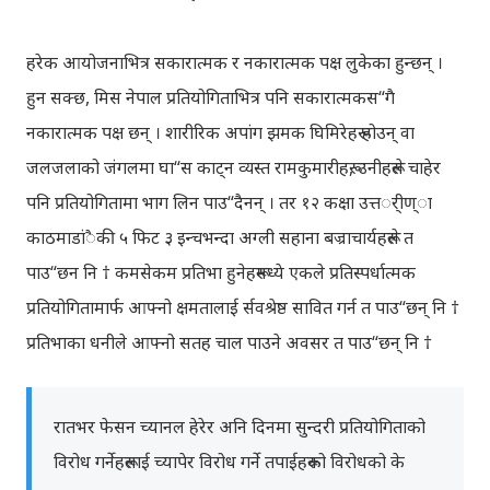
हरेक आयोजनाभित्र सकारात्मक र नकारात्मक पक्ष लुकेका हुन्छन् ।
हुन सक्छ, मिस नेपाल प्रतियोगिताभित्र पनि सकारात्मकस“गै
नकारात्मक पक्ष छन् । शारीरिक अपांग झमक घिमिरेहरू होउन् वा
जलजलाको जंगलमा घा“स काट्न व्यस्त रामकुमारीहरू, उनीहरूले चाहेर
पनि प्रतियोगितामा भाग लिन पाउ“दैनन् । तर १२ कक्षा उत्तर्ीण्ा
काठमाडांैकी ५ फिट ३ इन्चभन्दा अग्ली सहाना बज्राचार्यहरूले त
पाउ“छन नि † कमसेकम प्रतिभा हुनेहरूमध्ये एकले प्रतिस्पर्धात्मक
प्रतियोगितामार्फ आफ्नो क्षमतालाई र्सवश्रेष्ठ सावित गर्न त पाउ“छन् नि †
प्रतिभाका धनीले आफ्नो सतह चाल पाउने अवसर त पाउ“छन् नि †
रातभर फेसन च्यानल हेरेर अनि दिनमा सुन्दरी प्रतियोगिताको
विरोध गर्नेहरूलाई च्यापेर विरोध गर्ने तपाईहरूको विरोधको के