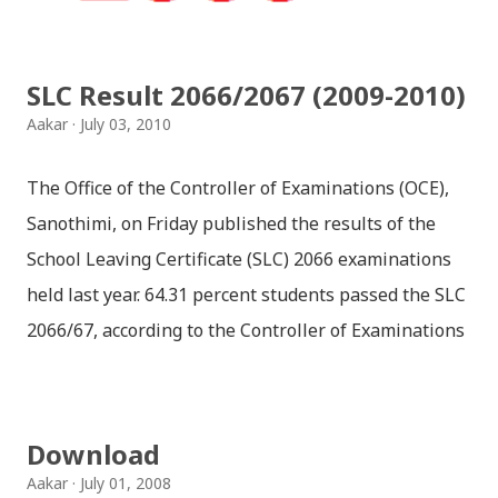
Vindraban. Radha waits for Krishna to arrive but he
seldom does. She is stubborn to go meet Krishna.
SLC Result 2066/2067 (2009-2010)
Later she sets out as a Yogini in a long voyage to
Aakar
July 03, 2010
search self, leaving her parents. She is accompanied
by her friend Bisakha everywhere she went. Radha
The Office of the Controller of Examinations (OCE),
faces...
Sanothimi, on Friday published the results of the
School Leaving Certificate (SLC) 2066 examinations
held last year. 64.31 percent students passed the SLC
2066/67, according to the Controller of Examinations
(OCE) Sanothimi, Bhaktapur. We have uploaded SLC
Result 2066 in .pdf , .txt and in .zip file format for you.
Download the file and search your ‘symbol number’.
Download
Congratulations to all, who passed SLC this year. And
Aakar
July 01, 2008