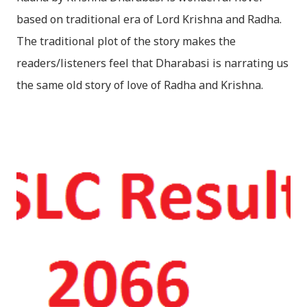
based on traditional era of Lord Krishna and Radha.
The traditional plot of the story makes the
readers/listeners feel that Dharabasi is narrating us
the same old story of love of Radha and Krishna.
However , the story based on the traditional plot it
portrays the modern era in a dramatic way such that
it speaks of so many hidden things that we will be
amazed while ending it up. Radha and Krishna are
the eternal lovers. Lord Krishna and Radha are
together since childhood. But in teenage they are
separated (as in the traditional story) and Lord
Krishna has to go away leaving Vindraban for
fulfilling the task for which he has taken birth.This
brings tragedy to Radha and all the people in