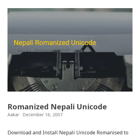
इन्स्टाग्राम आदि जुनसुकै एप्लिकेशनमा पनि प्रयोग गर्न मिल्ने यी नेपाली
स्टिकरहरुले प्रयोगकर्तालाई नयाँ अनुभव दिनेछ । नेपाली पारा, हाम्रो
साथी, नयाँ वर्ष, संगी, हाम्रो कान्छा, हाम्रो कान्छी, नक्कली, र बौचा व
मैचासमेत गरी आठ किसिमका स्टिकरहरु समावेश गरिएकोछ । हाम्रो
नेपाली किबोर्डको इमोजी खण्डमा गएर यी स्टिकरहरु प्रयोग गर्न
सकिन्छ । थिम हाम्रो नेपाली किबोर्डको यस संस्करणमा नयाँ किबोर्ड
थिम पनि थपिएको छ । हाम्रो नेपाली किबोर्डको सेटिङमा गएर आफूलाई
मन पर्ने थिम छान्न सकिन्छ । डार्क तथा लाइट गरेर हाललाई दुई
डिजाइनमा किबोर्ड थिम उपलब्ध छ । चलनचल्तिको “ब...
Romanized Nepali Unicode
Aakar
December 16, 2007
Download and Install Nepali Unicode Romanised to