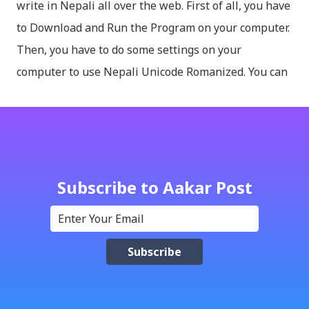
write in Nepali all over the web. First of all, you have
to Download and Run the Program on your computer.
Then, you have to do some settings on your
computer to use Nepali Unicode Romanized. You can
download Nepali Unicode Romanized from the
Madan Puraskar Pustakalaya website for free.
Install Nepali Unicode Romanized in Windows XP:
Install: Run setup file; Go to control Panel; Open
Language and Regional settings; Open Regional
Subscribe to Aakar Post
Language Options; Go to Language Options & tick on
check box (install files..... Thai, instal....east
Asian...languages): Click apply-it might ask for
windows CD: Insert CD or you can directly copy
"i386" files too; And install all: then you have done;