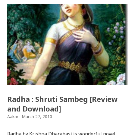
Songs: diyo baali sanjh ko / दियो बाली साँझ को
Download: Tihar Dhun (Deusi,Bhailo)/ तिहार धुन(देउसी
भैलो)- सुरसुधा नोट: यी अपलोड गरिएका गितसंगितहरु व्यावसायिक
प्रायोजनको लागि प्रयोग नगर्न आग्रह गर्दछौँ । इन्टरनेटमा भेटिएका
गितहरुलाई हामीले यहाँ एकै ठाउँमा सजिलोको लागि राखिदिएको मात्र
हौँ । तपाई यदि यी गित संगितको सर्जक हुनुहुन्छ र गित संगित यहाँबाट
हटाउनुपर्ने भए जानकारी गराउनुहोला । फेरी एकपटक शुभ दिपावलीको
हार्दिक मंगलमय शुभकामना व्यक्त गर्दछौँ ।
Radha : Shruti Sambeg [Review
and Download]
Aakar
March 27, 2010
Radha by Krishna Dharabasi is wonderful novel