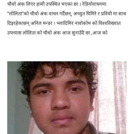
चौथो अंक लिएर हामी उपस्थित भएका छौँ । रेडियोवाचनमा
“लोलिता”को चौथो अंक वाचन गर्दैछन्, अच्युत घिमिरे र प्रविधी मा साथ
दिइरहेकाछन् अनिल मन्डर । भ्लादिमिर नावोकोभ को विश्वविख्यात
उपन्यास लोलिता को चौथो अंक आज सुनाउँदै छौँ ,आज को
रेडियोवाचनमा । केशरी अमगाईव्दारा नेपाली मा अनुवादित उपन्यास
“लोलिता”, प्रोफेसर “हम्बर्ट र लोलिता” बिच को यौनसम्बन्धमा आधारित
उपन्यास हो । एउटा बुढो प्रोफेसर र कलिली केटी बिच को सम्बन्ध को
वर्णन गरिएको यो उपन्यास, विश्व कै सर्वाधिक विवादाश्पद उपन्यास हो
। तपाईलाई रेडियोवाचनमा, लोलिता को वाचन कस्तो लाग्दैछ ।
प्रतिक्रियाको आशा मा रहेकाछौँ ।