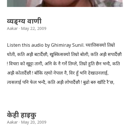
व्यङ्ग्य वाणी
Aakar
May 22, 2009
Listen this audio by Ghimiray Sunil. च्यात्तिसक्यो तिम्रो
धोती, कति अझै बटार्दैछौ, खुस्किसक्यो तिम्रो बोली, कति अझै सपार्दैछौ
! विचरा को खुट्टा तानी, अनि के नै गर्ने तिम्ले, तिम्रो हुति छैन भन्दै, कति
अझै कोतार्दैछौ ! बाँकि रह्‍यो नेपाल नै, विर हुँ भनि देखाउनलाई,
त्यसलाई पनि फेल भन्दै, कति अझै लोपार्दैछौ ! बुढो बरु खाँटि रै'छ,
कुबेला मै आँप झारे, वृध्दलाई माया गर, कति अझै झपार्दैछौ ! माथिको
अडियो डाउनलोड गर्नुहोस् । -घिमिरे सुनिल मदन भण्डारी मेमोरियल
कलेज रातोपुल, काठमाडौँ ।
केही हाइकु
Aakar
May 20, 2009