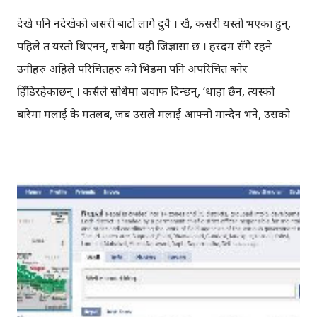
देखे पनि नदेखेको जसरी बाटो लागे दुवै । खै, कसरी यस्तो भएका हुन्,
पहिले त यस्तो थिएनन्, सबैमा यही जिज्ञासा छ । हरदम सँगै रहने
उनीहरु अहिले परिचितहरु को भिडमा पनि अपरिचित बनेर
हिँडिरहेकाछन् । कसैले सोधेमा जवाफ दिन्छन्, ‘थाहा छैन, त्यस्को
बारेमा मलाई के मतलब, जब उसले मलाई आफ्नो मान्दैन भने, उसको
जिन्दगीमा मेरो केही भ्यालु छैन भने’ । दुवै को जवाफ एउटै हुन्छ,
सबैसँग तर अफसोच उनीहरुको जवाफ सुन्ने एउटै साझा मान्छे कोही छैन
। यदि दुवै को कुरा एउटैले सुन्ने हो भने सायद, उनीहरु बिच को दुरी
रहँदैनथियो । एक अर्काको नजरमा नराम्रो बनेर हिँड्दैन थिए होलान् ।
आज पनि भेट भएको थियो तर न उसले बोलायो न उनले बोल्ने इच्छा नै
देखाइन् । दुवै एउटै रेष्टुरेन्टमा पुगेकाछन् तर टेबल बेग्लै छ । अनि दुवै
विपरित दिशा तिर फर्किएकाछन् । उनीहरुलाई हेर्दा लाग्दैन कि, उनीहरु
कुनै समय सँगै थिए । हुन त अफिस जाने बाटो पनि एकै छ, अनि दिनहुँ