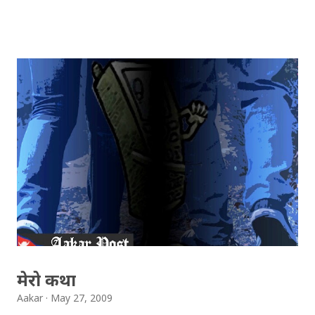
रेडियोवाचनमा । केशरी अमगाईव्दारा नेपाली मा अनुवादित उपन्यास
“लोलिता”, प्रोफेसर “हम्बर्ट र लोलिता” बिच को यौनसम्बन्धमा आधारित
उपन्यास हो । एउटा बुढो प्रोफेसर र कलिली केटी बिच को सम्बन्ध को
वर्णन गरिएको यो उपन्यास, विश्व कै सर्वाधिक विवादाश्पद उपन्यास हो
। प्रोफेसर हम्बर्ट, लोलितालाई लिएर सहर सहर मा डुलिरहेकाछन् ।
विभिन्न सहरका प्राय: जसो सबै होटल, मोटल चहारिरहेकाछन् ।
मेरो कथा
Aakar
May 27, 2009