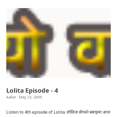
गुगल ले नै आफ्नो ईमेल हो भनेर भेरिफाइ गर्नुभनेर एउटा इमेल
पठाएको थियो । तर म निकै कन्फ्युजनमा परेँ, कारण आफूले
नबनाएको ईमेल लाई किन आफ्नो भनेर भेरिफाइ गर्न लगाइरहेछ भनेर,
अनि त्यस ईमेल को लिंकमा क्लिक गरिन, लाग्यो झुक्किएर मेरो
इनबकक्स मा आइपुगेको होला । कारण कहिलेकाँहि, गुगलले मलाई
दोहोर्‍याएर ईमेल पठाउने गरेको छ, पहिलो ईमेल झुक्किएर आएको
भन्दै । न कसैले एकाउन्ट ह्‍याक गर्न लागेको हो कि भन्ने शंकाको कारण
पनि मैले त्यो ईमेल भेरिफाइ गरिन । कुरा यत्तिमै टुंगिएको थियो । त्यो
कुरा बिर्सिसकेको थिँए, तर केही दिनपछि मेरो ईनबक्समा एउटा कम्पनी
को ईमेल आयो । मैले केही सोच्नै सकिन, किन यस्तो ईम...
Lolita Episode - 4
Aakar
May 23, 2009
Listen to 4th episode of Lolita. लोलिता सँगको बसाइमा आज