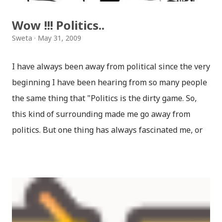
Wow !!! Politics..
Sweta
May 31, 2009
I have always been away from political since the very
beginning I have been hearing from so many people
the same thing that "Politics is the dirty game. So,
this kind of surrounding made me go away from
politics. But one thing has always fascinated me, or
let me say one woman, one Italian-Indian woman
who leads congress in India , yes I am talking about
Sonia Gandhi..."Sonia Gandhi" for me is the idol in
something called politics, though I know least about
her, or let me say I give a damn !! to politics. One