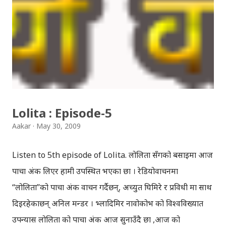
event before five years I clearly remember because I
have watched this ardently in Television. Yes, that
was Election in India before five years...Although I
don't remember so many things one event for me
remains unforgettable.I remember the clash
whether to make Sonia Gandhi Prime Minister or
not. A leader Uma Bharati I guess came up
Lolita : Episode-5
with"Hunger strike" and similarly a fake publicity
Aakar
May 30, 2009
seeker stood up in a car among cameras and police
with a gun in h...
Listen to 5th episode of Lolita. लोलिता सँगको बसाइमा आज
पाचौँ अंक लिएर हामी उपस्थित भएका छौँ । रेडियोवाचनमा
“लोलिता”को पाचौँ अंक वाचन गर्दैछन्, अच्युत घिमिरे र प्रविधी मा साथ
दिइरहेकाछन् अनिल मन्डर । भ्लादिमिर नावोकोभ को विश्वविख्यात
उपन्यास लोलिता को पाचौँ अंक आज सुनाउँदै छौँ ,आज को