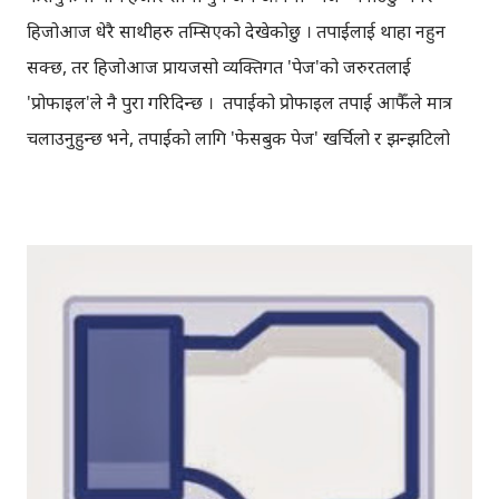
हिजोआज धेरै साथीहरु तम्सिएको देखेकोछु । तपाईलाई थाहा नहुन
सक्छ, तर हिजोआज प्रायजसो व्यक्तिगत 'पेज'को जरुरतलाई
'प्रोफाइल'ले नै पुरा गरिदिन्छ । तपाईको प्रोफाइल तपाई आफैँले मात्र
चलाउनुहुन्छ भने, तपाईको लागि 'फेसबुक पेज' खर्चिलो र झन्झटिलो
मात्र हुनजान्छ । तर तपाईको 'सोसल मिडिया' उपस्थिति म्यानेज गर्ने
टिम नै छ भने, पेज सही विकल्प हुनसक्छ । जस्तो एउटा उदाहरण हेरौँ:
यदि तपाईंले पेज पनि बनाउनु भयो र उक्त पेज आफैँले म्यानेज गर्नुपर्छ
भने सोच्नुस्, तपाईका फलोअरहरु दुई तिर बाँडिनेछन् पेज र प्रोफाइलमा
। दुबैमा अपडेट दिनुपर्यो, कतिपय प्रसंगमा त एउटै कुरा दुई तिर पोष्ट
गर्नुपर्छ। फेरि दुईटैमा नियमित हुनुपर्यो। दुबैमा आएका, कमेन्ट र
म्यासेज पनि हेर्नुपर्यो । यस हिसाबले मात्रै पनि एउटा कामको लागि
समय दोब्बर लाग्छ । अर्को कुरा, तपाईको आफ्नै प्रोफाइललाई पेजमा
परिवर्तन गर्नुभयो भने पनि, तपाईका सबै डाटाहरु मेटिन्छन् । आफ्ना
चिनेका साथीहरुको सर्कल दुई तिन सयको हाराहारीमा छ र अरु धेरै