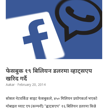
कारण । सोसल मिडिया मार्केटिङ अहिलेको समयमा ब्रान्ड तथा
कम्पनीहरुको लागि अत्यावश्यक कुरा हो । फेसबुक लगायतका केही
मार्केटिङ एजेन्सीहरुले सोसल मिडिया मार्केटिङलाई 'फेसबुक विज्ञापन'
र 'फेसबुक लाइक' हो भनेर बुझाउने गरेका कारण हिजोआज ब्रान्डहरु
कंगाल भइरहेकाछन् । धेरै लाइक/फ्यान ल्याउन कम्पनीहरु फेसबुक
विज्ञापनमा लाखौँ खर्च गरिरहेकाछन् तर वास्तविकतामा उनीहरु 'फेक'
लाइक किनिरहेकाछन् जसको हुनु र नहुनुमा केही फरक छैन । ब्रान्ड
तथा कम्पनीहरुले जा...
फेसबुक १९ बिलियन डलरमा व्हाट्सएप
खरिद गर्दै
Aakar
February 20, 2014
सोसल नेटवर्किङ साइट फेसबुकले, ४५० मिलियन प्रयोगकर्ता भएको
मोबाइल च्याट एप (कम्पनी) "ह्वाट्सएप" १६ बिलियन डलरमा किन्ने