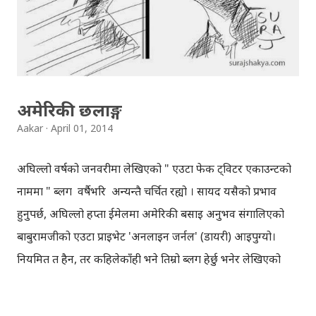
पनि नयाँ अपडेटहरु छिटोछिटो दिइरहेकोछ तर नयाँ प्रोफाइल भने
अहिलेसम्म 'वेव'को लागि मात्रै उपलब्ध छ । साँच्चै भन्ने हो भने, ट्विटर
नयाँ प्रयोगकर्ताहरुको संङ्ख्या बढाउन लागिपरेकोछ । Old Twitter
Layout ट्विट...
अमेरिकी छलाङ्ग
Aakar
April 01, 2014
अघिल्लो वर्षको जनवरीमा लेखिएको " एउटा फेक ट्विटर एकाउन्टको
नाममा " ब्लग वर्षैभरि अन्यन्तै चर्चित रह्यो । सायद यसैको प्रभाव
हुनुपर्छ, अघिल्लो हप्ता ईमेलमा अमेरिकी बसाइ अनुभव संगालिएको
बाबुरामजीको एउटा प्राइभेट 'अनलाइन जर्नल' (डायरी) आइपुग्यो।
नियमित त हैन, तर कहिलेकाँही भने तिम्रो ब्लग हेर्छु भनेर लेखिएको
थियो । त्यसै 'जर्नल'मा रहेको 'अमेरिकी छलाङ्ग'का केही सम्पादित
अंशहरु तल प्रस्तुत गरेकोछु । १. म यसै बसिरहेको हुन्छु, फोनमा