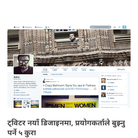
गर्छु, फलानाले भाउ खोज्यो त्यसलाई ब्लक हान्छु ! गुनासो सबैको आ-
आफ्नै ठाउँमा छ, तर पनि बुझ्नुपर्ने कुरा के हो भने, ट्विटर चलाउनु
भनेको फलो गर्नेलाई फलोब्याक गर्नैपर्छ भन्ने होइन । ट्विटर चलाउनेहरु
आ-आफ्नै रुची अनुसार ट्विटर चलाउने हुँदा, रुचीका विषयमा ट्विट
गर्नेहरुलाई प्राय: ले फलो गर्छन् । खासगरी नयाँ प्रयोगकर्ताहरुलाई
सुरुमा ट्विटरमा टिक्नको लागि आफ्नो साथी वा सर्कल बनाउनुपर्ने/
खोज्नुपर्ने हुन्छ । नयाँ प्रयोगकर्ताहरुले सुरुमा आफ्नो रुचीको विषय
ट्विट गर्ने, आफूलाई मन परेका थोरै व्यक्तिहरुलाई फलो गर्नुपर्छ र
उनीहरुसँग कुराकानी थाल्नुपर्छ । कुराकानी गर्दैगएपछि, तपाईले
पच्छ्याएकाले तपाईलाई फलोब्याक दिन्छन् (कुराकानी भन्नको मतलब
प्रसंगमा रहेर गरिएका कुराकानी)। ट्...
ट्विटर नयाँ डिजाइनमा, प्रयोगकर्ताले बुझ्नु
पर्ने ५ कुरा