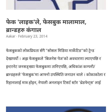
साथीहरु नबनाइ ...
फेक 'लाइक'ले, फेसबुक मालामाल,
ब्रान्डहरु कंगाल
Aakar
February 23, 2014
फेसबुकको लोकप्रियता सँगै "सोसल मिडिया मार्केटिङ"को ट्रेन्ड
देखापर्यो । अझ फेसबुकले 'बिजनेस पेज'को अवधारणा ल्याएपछि र
इन्टरनेट जनसङ्ख्या फेसबुकमा तानिएपछि, अधिकांश कम्पनी/
ब्रान्डहरुले 'फेसबुक'मा आफ्नो उपस्थिति जनाउन थाले । कोकाकोला र
रिहानालाई मात्र होइन, नेपाली अनलाइन टिसर्ट स्टोर 'थ्रेडपेन्ट्स' लाई
पनि फेसबुक बरदान सावित हुँदैआएकोछ । फेसबुकका अनेकौँ
फाइदाहरु हुँदाहुँदै पनि यतिबेला फेसबुक 'लाइक'का बारेमा विभिन्न
टिका-टिप्पणीहरु आउने गरेकाछन्, विशेषत 'फेसबुक विज्ञापन'का