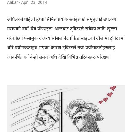
Aakar
April 23, 2014
अप्रिलको पहिलो हप्ता सिमित प्रयोगकर्ताहरुको समूहलाई उपलब्ध
गराएको नयाँ 'वेव प्रोफाइल' आजबाट ट्विटरले सबैका लागि खुल्ला
गरेकोछ । फेसबुक र अन्य सोसल नेटवर्किङ साइटको दाँजोमा ट्विटरमा
थोरै प्रयोगकर्ताहरु भएका कारण ट्विटरले नयाँ प्रयोगकर्ताहरुलाई
आकर्षित गर्न केही समय अघि देखि विभिन्न तरिकाहरु परिक्षण
गरिरहेको छ । अहिलेको नयाँ प्रोफाइललाई पनि त्यसैको निरन्तरताको
रुपमा लिनसकिन्छ । ट्विटरमा भर्खरै भित्रिएको 'नोटिफिकेसन', चारवटा
सम्म 'अपलोड' गर्न र ट्याग गर्न मिल्ने फोटो, अनि आज सबैका लागि
सार्वजनिक गरिएको वेव प्रोफाइल आदिका कारण, ट्विटर अहिले
फेसबुक झैँ देखिएकोछ । अझ केही प्रयोगकर्ताहरुको लागि त 'रिट्विट'
को सट्टा 'सेयर', अनि युजरनेम विना 'रिप्लाइ' गर्ने फिचरहरु पनि
ट्विटरले परिक्षण गरिरहेकोछ । यसका साथै ट्विटरले मोवाइल एप्सको