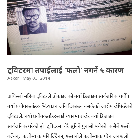
साइटमा, खुम्बुमा गएको हिमपहिरोको पनि वर्णन गरिएकोछ,
ब्याकग्राउन्डमा मान्छेहरु बोलेको, अनि हिमालको चिसो स्याँठको
आवाजको अनुभव गर्नसकिन्छ, ट्रेकभरि नै । साइटको वाँया भागमा
उचाइको जानकारी देखिन्छ, बाटोलाई रातो धर्सोले देखाइएको छ ।
बेसक्याम्प देखि टुप्पासम्मको यात्रा कठिन रहेछ भन्नेकुरा डिस्कभरीको
थ्रिडी ट्रेक गरेपछि अनुभव भयो । खुम्बुमा गएको हिमपहिरो ...
ट्विटरमा तपाईलाई 'फलो' नगर्ने ५ कारण
Aakar
May 03, 2014
अघिल्लो महिना ट्विटरले प्रोफाइलको नयाँ डिजाइन सार्वजनिक गर्यो ।
नयाँ प्रयोगकर्ताहरु भित्र्याउन अनि टिकाउन नसकेको आरोप खेपिरहेको
ट्विटरले, नयाँ प्रयोगकर्ताहरुलाई ध्यानमा राखेर नयाँ डिजाइन
सार्वजनिक गरेको हो। ट्विटरमा धेरै सुनिने गुनासो भनेको, कसैले फलो
गर्दैनन्, फलोब्याक पनि दिँदैनन्, फलानोले फलोब्याक गरेन अनफलो