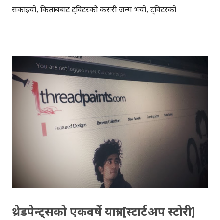
सकाइयो, किताबबाट ट्विटरको कसरी जन्म भयो, ट्विटरको
विकासक्रम कस्तो रह्यो, ट्विटरबाट कसले के पाए, के गुमाए आदि
विविध भित्री कुराहरु थाहापाइयो । ट्विटरका संस्थापकहरु विचभएका
राजनिती र 'इगो फाइट'हरु पढ्दा निकै मर्माहत भइयो, सोचेभन्दा धेरै
फरक पाएँ ट्विटर, कम्पनीको रुपमा। स्टार्टअप भित्र त्यति धेरै
उतारचढाव र भयंकर राजनिती हुँदा र स्थापनाको पाँच - छ वर्षसम्म पनि
विना कुनै आम्दानी ट्विटर चलेको देख्दा भने निकै अचम्भित भएँ ।
किताब पढेर केही प्रति अगाध श्रद्धा पलायो भने, केही प्रति वितृष्णा पनि
। प्रस्तुत ब्लगमा किताबको समिक्षा भन्दा पनि किताब पढेर बुझेका र
थाहा पाएका तथ्यहरु राखेकोछु । "ह्याचिङ ट्विटर"को किन्डल भर्सन
गिफ्ट दिनुहुने दाजु "योन्तेन ग्याछो"( @TheYGoffice ) लाई हार्दिक
धन्यवाद । ब्ल...
थ्रेडपेन्ट्सको एकवर्षे यात्रा [स्टार्टअप स्टोरी]