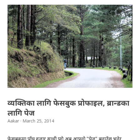
खेलिरहेको हुन्छु, घरी ट्विटर घरी फेसबुक घरी के चलाई रहेकोहुन्छु।
यसैमा भान्सामा काम गरिरहेकी मेरी प्राण प्यारीको नजर म माथि पर्छ।
अनी उनी भन्छिन, "यसै फोन चलाएर बस्नु भन्दा त बरु ईन्टरनेट खोलेर
मेरो फोन र ईन्सुरेन्सको अटो पे'मा राखिदिनु नि, महिनै पिच्छे
सम्झिदाँको टेन्सन त हुन्न मलाई" ! म एकदम ज्ञानी पति बनेर ल्यापटप
खोल्छु। पासवर्ड हालेर विण्डोज खोलि सकेको हुदैन, मेरी प्राण प्यारी
भान्साबाट मर्जी हुन्छिन । "कहिले काँहि त बुढिलाई भान्सामा सहयोग
गरे नि हुने नि, कहिले फोन त कहिले ल्यापटप"। २. एक जन...
व्यक्तिका लागि फेसबुक प्रोफाइल, ब्रान्डका
लागि पेज
Aakar
March 25, 2014
फेसबुकमा पाँच हजार साथी पुगे अब आफ्नो "पेज" बनाउँछु भनेर