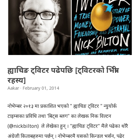
थियो, काकाबाले ती बूढाबालाई सोध्नुभयो, “यता खाने ठाउँ कता छ?” ।
ती बूढाबाले हातले ईशारा गर्दै, 'एउटा उ तल छ, एउटा यता घर माथि छ'
भने । चित्तबुझ्दो जवाफ नभेटेकोले उनका कुरा एउटा कानले सुनेर अर्को
कानले उडाइदियौँ । १० – १२ वटा खुड्किलो के चढिएको थियो, ती
बूढाबाले घरपछाडी भनेर ईशारा गरेको घरको पछाडी देखियो, भोज
भतेरको लागि धमाधम पकाउ...
ह्याचिङ ट्विटर पढेपछि [ट्विटरको भित्री
रहस्य]
Aakar
February 01, 2014
नोभेम्बर २०१३ मा प्रकाशित भएको " ह्याचिङ ट्विटर " न्युयोर्क
टाइम्सका प्रविधि तथा 'बिट्स ब्लग" का लेखक निक विल्टन
(@nickbilton) ले लेखेका हुन् । "ह्याचिङ ट्विटर" मैले पढेका थोरै
अंग्रेजी किताबहरुमा पर्छन् । नोभेम्बरमै यसको किन्डल भर्सन, पढेर