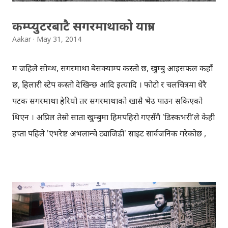
कम्प्युटरबाटै सगरमाथाको यात्रा
Aakar
May 31, 2014
म जहिले सोच्थेँ, सगरमाथा बेसक्याम्प कस्तो छ, खुम्बु आइसफल कहाँ
छ, हिलारी स्टेप कस्तो देखिन्छ आदि इत्यादि । फोटो र चलचित्रमा धेरै
पटक सगरमाथा हेरियो तर सगरमाथाको खासै भेउ पाउन सकिएको
थिएन । अप्रिल तेस्रो साता खुम्बुमा हिमपहिरो गएसँगै 'डिस्कभरी'ले केही
हप्ता पहिले 'एभरेष्ट अभलान्चे ट्याजिडी' साइट सार्वजनिक गरेकोछ ,
जसबाट घरै बसेर सगरमाथा चढेको अनुभव (थ्रिडी अनुभव) गर्न
सकिन्छ। सगरमाथा बेसक्याम्पबाट सुरु हुने ट्रेक, खुम्बु आइसफल,
हिलारी स्टेप हुँदै सगरमाथाको टुप्पामा पुगेर टुंगिन्छ । सगरमाथाको
टुप्पाबाट हिमालहरुको दृश्यावलोकन पनि मज्जाले गर्न सकिन्छ, सायद
यसै कारण पनि होला, सबैजना सगरमाथा चढ्न मरिहत्ते गरेका ।