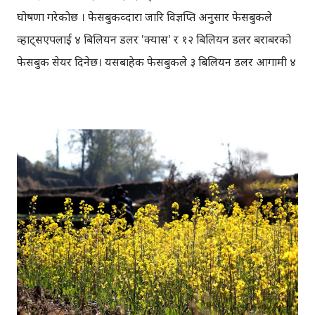
घोषणा गरेकोछ । फेसबुकव्दारा जारि विज्ञप्ति अनुसार फेसबुकले
व्हाट्सएपलाई ४ बिलियन डलर 'क्यास' र १२ बिलियन डलर बराबरको
फेसबुक सेयर दिनेछ। यसबाहेक फेसबुकले ३ बिलियन डलर आगामी ४
वर्षमा व्हाट्सएपका संस्थापक र कर्मचारीहरुलाई फेसबुक स्टकको
रुपमा दिनेछ । @aakarpost १९ बिलीयन डलर भन्या १९ खर्ब नेपाली
रूपैया, लगभग नेपालको ४ बर्षको बजेट ;) — Akur Rimal
(@fluctuating) February 20, 2014 विगत केही समययता
भएका खरिदहरु मध्ये फेसबुक र व्हाट्सएपको डिल सबैभन्दा ठूलो हो ।
ट्विटरमा हामीले गुगल, फेसबुक, माइक्रोसफ्ट, याहु आदिले खरिद
गरेको कम्पनीहरुबारे यसरी यसलाई हिसाब गरेका थियौँ । १ ह्वाट्सएप
= २ स्काइप = ६ नेस्ट = १८ टम्लर = १९ इन्स्टाग्राम = २१ भाइबर = १९
बिलियन डलर MT @ishwari : 1 WhatsApp = 2 Skype = 21
Viber = 19 Instagram = 6 Nest = 19 Billion. — Aakar
Anil (@aakarpost) February 19, 2014 फेसबुकले इन्स्टाग्राम