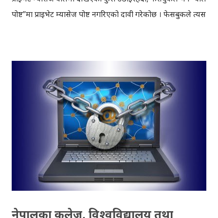
पोष्ट”मा प्राइभेट म्यासेज पोष्ट नगरिएको दावी गरेकोछ । फेसबुकले त्यस
प्रकारको दावी गरिरहँदा पनि फेसबुक प्रयोगकर्ताहरुले भने ‘वाल’मा
पुराना आफ्ना ‘प्राइभेट’ म्यासेजहरु देखिरहेका छन् । सन् २००७ देखि
सन् २००९ सम्मका प्राइभेट म्यासेजहरु फेसबुकवालमा देखिएको हो ।
पक्कै पनि “प्राइभेट म्यासेज” प्राइभेट नै रहनुपर्छ तर तपाई हामीले थाहा
नै नपाइ हाम्रा ‘गोप्य’ भनिएका संवादहरु “फेसबुक वालमा” छरपस्ट
भइरहेकाछन् । यसकारण तपाई यसबारेमा सजग रहनु जरुरी छ ।
अहिलेको फेसबुक च्याट पहिलेको फेसबुक म्यासेज भन्दा फरक हो,
पहिले च्याट ‘सेभ’ भएर म्यासेजमा बस्दैनथियो । त्यसबेला च्याट र
फेसबुक म्यासेज फरक थियो, सायद यसैकारण पनि त्यसबेलाका
फेसबुक म्यासेज वालमा अहिले देखिएकाहुन् भन्ने अनुमान गरिएकोछ ।
मेरो टाइमलाइनमा साथिहरुबाट पोष्ट गरिएका कुराहरु मैले मात्र देख...
नेपालका कलेज, विश्वविद्यालय तथा