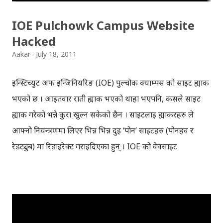
IOE Pulchowk Campus Website
Hacked
Aakar
July 18, 2011
इन्स्टिच्युट अफ इन्जिनियरिङ (IOE) पुल्चोक क्याम्पस को साइट ह्याक
भएको छ । आइतवार राती ह्याक भएको थाहा भएपनि, कसले साइट
ह्याक गरेको भन्ने कुरा खुल्न सकेको छैन । साइटलाई ह्याकरहरु ले
आफ्नो नियन्त्रणमा लिएर भिन्न भिन्न दुइ ‘पोर्न’ साइटहरु (पोर्नहव र
रेडट्युब) मा रिडाइरेक्ट गराइदिएका हुन् । IOE को वेवसाइट
ioe.edu.np लाई एउटा पोर्न साइटमा रिडाइरेक्ट गरिएको छ भने,
www.ioe.edu.np लाई अर्को पोर्न साइटमा रिडाइरेक्ट गरिएको छ ।
साइटमा कोही छिरेर भन्दा पनि, साइटको कन्ट्रोल प्यानल नै ह्याक गरेर
साइटलाई ३०१ रिडाइरेक्ट गरिएको हुनु पर्ने हाम्रो प्रारम्भिक अनुमान