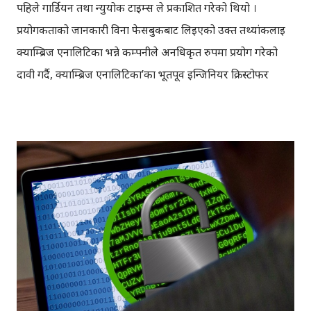
पहिले गार्डियन तथा न्युयोर्क टाइम्स ले प्रकाशित गरेको थियो ।
प्रयोगकर्ताको जानकारी विना फेसबुकबाट लिइएको उक्त तथ्यांकलाई
क्याम्ब्रिज एनालिटिका भन्ने कम्पनीले अनधिकृत रुपमा प्रयोग गरेको
दावी गर्दै, क्याम्ब्रिज एनालिटिका’का भूतपूर्व इन्जिनियर क्रिस्टोफर
वाइलीले गार्डियनलाई अन्तरवार्ता दिएर यी कुराहरु मिडियामा
सार्वजनिक गरेका थिए । क्रिस्टोफरका अनुसार क्याम्ब्रिज एनालिटिकाले
२०१४ मा एउटा एप मार्फत करिब ५ करोड फेसबुक प्रयोगकर्ताहरुको
तथ्यांक चोरी गरेको थियो । क्याम्ब्रिज एनालिटिका र फेसबुककै
विषयमा गार्डियनले पहिले नै २०१५ मा समाचार प्रकाशित गरेको थियो ।
उक्त समाचार पछि फेसबुकले क्याम्ब्रिज एनालिटिकालाई तथ्यांक
मेटाउन भनेको र एनालिटिकाले तथ्यांक मेटाएको जानकारी
फेसबुकलाई गराएको थियो । तर दुबै कम्पनीले यो कुरालाई गुपचुप
राखेका थिए, अझ उल्टै फेसबुकले जथाभावी समाचार लेखेको भन्दै
गार्डियनलाई मुद्दा हाल्ने धम्कि दिएको थियो भने क्याम्ब्रिज