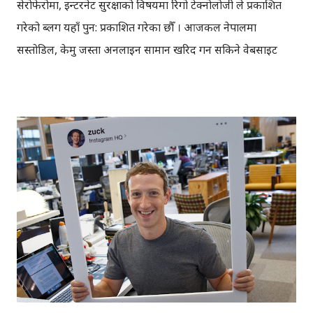
सेरोफेरोमा, ईन्टरनेट सुरक्षाको विषयमा रिगो टेक्नोलोजी ले प्रकाशित
गरेको ब्लग यहाँ पुन: प्रकाशित गरेका छौँ । आजकल नेपालमा
सस्तोडिल, केमु जस्ता अनलाईन सामान खरिद गर्न सकिने वेबसाइट
तथा एपहरु लोकप्रिय हुँदैगएका छन्। यस्ता साइटहरुमा धेरै किसिमका
सामान एकै ठाउँमा पाइने, एउटा सामान खोज्न पसल-पसल चाहारी
राख्नु नपर्ने, विभिन्न पसलका सामानको मूल्य तुलना गर्न पाइने, बार्गेनिंग
गरिराख्नु नपर्ने हुँदा खरिद गर्न सजिलो हुन्छ। तर सजिलोका साथसाथै
सुरक्षित खरिदका केहि कुरामा ध्यान पुर्‍याइएन भने उल्टो नोक्सानी पनि
हुन सक्छ। इन्टरनेटको माध्यमबाट खरिद गर्दा तपाइको कम्प्युटर,
मोबाइल अथवा ट्याब्लेट सुरक्षित हुनु जरुरी छ। दशैँ, तिहार जस्ता
चाडहरूमा, बढी खरिद बिक्रि हुने बेलामा अझ धेरै चनाखो हुनु जरुरी
हुन्छ। यस्तो बेलामा विभिन्न किसिमका फटाहा, ठगहरु तथा इन्टरनेट
अपराधीहरुको गतिबिधि अरु बेला भन्दा अलि बढी नै हुने गर्छ। निकै
आकर्षक लाग्ने र अलि बढी नै छुट दिन्छौ भन्ने लोभ लाग्द...