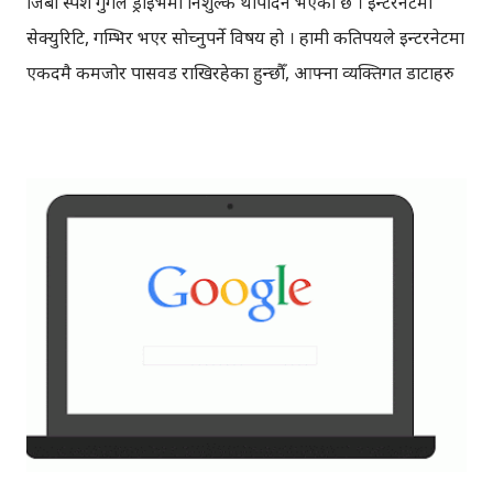
जिबी स्पेश गुगल ड्राइभमा निशुल्क थपिदिने भएको छ । ईन्टरनेटमा
सेक्युरिटि, गम्भिर भएर सोच्नुपर्ने विषय हो । हामी कतिपयले ईन्टरनेटमा
एकदमै कमजोर पासवर्ड राखिरहेका हुन्छौँ, आफ्ना व्यक्तिगत डाटाहरु
अरुले सजिलै भेट्ने किसिमले सेयर गरिरहेका पनि हुनसक्छौँ।
नचाहिएका डिभाइस वा एपहरुमा कनेक्ट गरिरहेका हुनसक्छौँ । त्यसैले,
ईन्टरनेटमा सुरक्षित रहौँ भन्ने सन्देश सहित, गुगल ले आफ्ना
प्रयोगकर्ताहरुलाई आफ्नो गुगल एकाउन्टको सेक्युरिटि चेकअप गर्न
सुझाएको छ । सेक्युरिटी चेकअपमा, तपाईले आफ्नो फोन नम्बर,
रिकभरी ईमेल ठिक छ कि छैन, कनेक्ट भएका एप्स र डिभाइस ठिक
छन् कि छैनन्, साइन ईन देखाएका लोकेशन ठिक छन् कि छैनन्, आदि
चेक गर्नसक्नुहुन्छ। साथै, सेक्युरिटि चेकअप गरेको खण्डमा, गुगल'ले
निशुल्क २ जिबी स्पेश गुगल ड्राइभमा उपलब्ध पनि गराउनेछ । गत वर्ष
पनि गुगल'ले यस्तै किसिमको बोनसको व्यवस्था गरेको थियो । पोहोर,
सेक्युरिटि चेकअप गर्नेहरुले पनि, अहिले चेक...