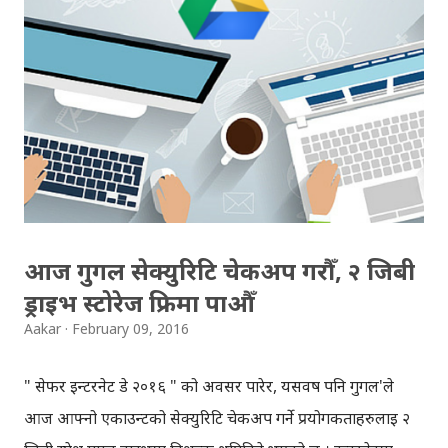
ट्विटर प्रोफाइल ह्याक गरेका कारणबाट पनि यस फोटोको चर्चा
चुलिएको हो । मार्क जुकरबर्गले आफ्नो ल्यापटपको वेवक्याम र
माइक्रोफोनको ज्याक टेपले टाँसेको कुरा क्रिस ओल्सन नामक ट्विटर
प्रयोकर्ताले ट्विटमा औँल्याएका थिए । 3 things about this
photo of Zuck: Camera covered with tape Mic jack
covered with tape Email client is Thunderbird
pic.twitter.com/vdQlF7RjQt — Chris Olson
(@topherolson) June 21, 2016 वेवक्यामलाई टेपले छोप्नुलाई
आज गुगल सेक्युरिटि चेकअप गरौँ, २ जिबी
केहीले...
ड्राइभ स्टोरेज फ्रिमा पाऔँ
Aakar
February 09, 2016
" सेफर ईन्टरनेट डे २०१६ " को अवसर पारेर, यसवर्ष पनि गुगल'ले
आज आफ्नो एकाउन्टको सेक्युरिटि चेकअप गर्ने प्रयोगकर्ताहरुलाई २