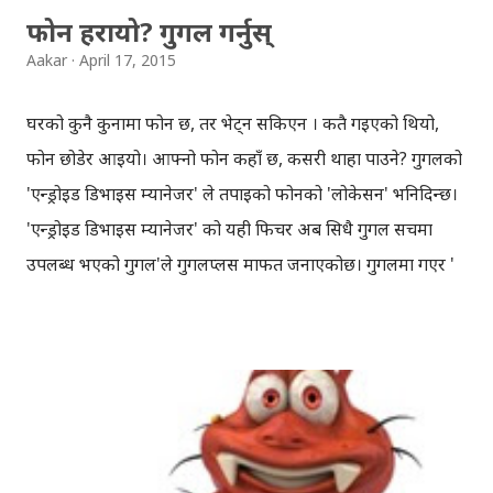
फोन हरायो? गुगल गर्नुस्
Aakar
April 17, 2015
घरको कुनै कुनामा फोन छ, तर भेट्न सकिएन । कतै गइएको थियो,
फोन छोडेर आइयो। आफ्नो फोन कहाँ छ, कसरी थाहा पाउने? गुगलको
'एन्ड्रोइड डिभाइस म्यानेजर' ले तपाईको फोनको 'लोकेसन' भनिदिन्छ।
'एन्ड्रोइड डिभाइस म्यानेजर' को यही फिचर अब सिधै गुगल सर्चमा
उपलब्ध भएको गुगल'ले गुगलप्लस मार्फत जनाएकोछ। गुगलमा गएर '
find my phone ' टाइप गरेपछि, अब फोनको लोकेसन सिधै सर्च
रिजल्ट पेजको माथिल्लो भागमा देखिन्छ। घरमै छ भने त घन्टी बजाउन
पनि सकियो, फोन 'साइलेन्ट' मोडमा भएपनि, गुगलबाट फोन गर्दा चर्को
आवाजले घन्टी बज्छ। फोनको सुरक्षाको हिसाबले, ' एन्ड्रोइड डिभाइस
म्यानेजर ' प्रयोग गर्नै पर्ने 'फिचर' हो। फोन हराएको खन्डमा, 'एन्ड्रोइड
डिभाइस म्यानेजर' को ड्यासबोर्डबाट आफ्नो फोन, खोज्न सकिन्छ,