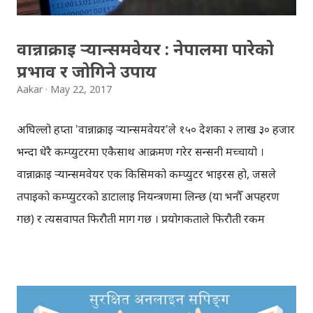
एनालिटिकाले तथ्यांक सुरक्षित नै राखेको थियो । त्यही चोरी गरिएको
प्रयोगकर्ताहरुको तथ्यांकलाई ...
वान्नाक्राइ र्‍यान्समवेयर : नेपालमा पारेको
प्रभाव र जोगिने उपाय
Aakar
May 22, 2017
अघिल्लो हप्ता 'वान्नाक्राइ र्‍यान्समवेयर'ले १५० देशका २ लाख ३० हजार
भन्दा धेरै कम्प्युटरमा एकैसाथ आक्रमण गरेर सन्सनी मच्चायो ।
वान्नाक्राइ र्‍यान्समवेयर एक किसिमको कम्प्युटर भाइरस हो, जसले
तपाईको कम्प्युटरको डाटालाई नियन्त्रणमा लिन्छ (या भनौँ अपहरण
गर्छ) र त्यसवापत फिरौती माग गर्छ । प्रयोगकर्ताले फिरौती रकम
नतिरेसम्म, कम्प्युटरका डाटाहरु प्रयोग गर्नबाट रोक्छ । मेरो कम्प्युटर
अरुको नियन्त्रणमा कसरी होला? मेरो आफ्नै कम्प्युटरमा रहेको डाटा
प्रयोग गर्न नसक्ने पनि होला र? भनेर प्रयोगकर्तालाई जिज्ञासा लाग्नु
सामान्य हो । वान्नाक्राइ र्‍यान्समवेयर, र यसले नेपालमा पारेको प्रभाव र