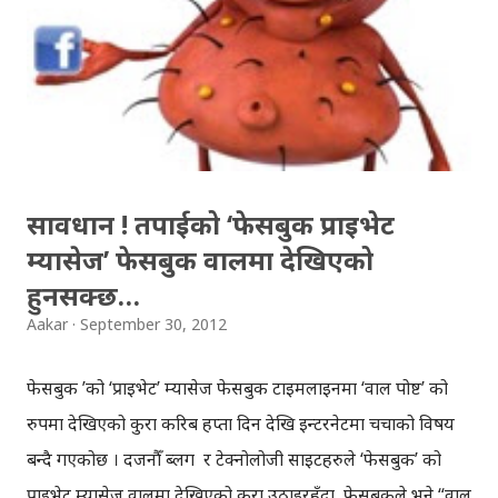
'लक' गर्न सकिन्छ, अनि फोनमा भएका 'डेटा' सबै मेट्न पनि सकिन्छ।
तपाईको फोन सँधै अनलाइन नहुनसक्छ वा 'लोकेशन अन' नभएको
खन्डमा, गुगल'ले तपाईको फोन भएको अन्तिम 'लोकेसन' देखाउँछ ।
गुगलमा सर्च गर्दा तपाई आफ्नो गुगल एकाउन्टमा...
सावधान ! तपाईको ‘फेसबुक प्राइभेट
म्यासेज’ फेसबुक वालमा देखिएको
हुनसक्छ…
Aakar
September 30, 2012
फेसबुक ’को ‘प्राइभेट’ म्यासेज फेसबुक टाइमलाइनमा ‘वाल पोष्ट’ को
रुपमा देखिएको कुरा करिब हप्ता दिन देखि इन्टरनेटमा चर्चाको विषय
बन्दै गएकोछ । दर्जनौँ ब्लग र टेक्नोलोजी साइटहरुले ‘फेसबुक’ को
प्राइभेट म्यासेज वालमा देखिएको कुरा उठाइरहँदा, फेसबुकले भने “वाल