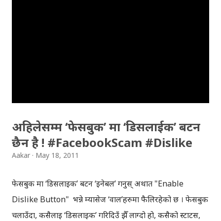
रहेको छ । भर्ना को सिजन मा साइट ह्याक हुनु, अझ त्यो पनि
इन्जिनियरिङ इन्स्टिच्युटकै साइट ह्याक हुनु अत्यन्त लज्जाजनक कुरा
हो । हामीले साइट ह्याक भएको थाहा पाउने बित्तिकै फेसबुक बाट
पुल्चोक क्याम्पस का केही प्रतिनिधिहरुलाई खबर गरिसकेका छौँ । साथै
पुल्चोक क्याम्पसबाट कोही यो ब्लग पढ्दै हुनुहुन्छ भने, पुल्चोक
क्याम्पस को सम्बन्धित निकायलाई तुरुन्त कामकारवाही बढाउन खबर
गरिदिनुहोला । पुल्चोक क्याम्पसलाई हामीले गुगलक्यास मा यस्तो देख्यौँ
...
अहिलेसम्म ‘फेसबुक’ मा ‘डिसलाईक’ बटन
छैन है ! #FacebookScam #Dislike
Aakar
May 18, 2011
फेसबुक मा ‘डिसलाईक’ बटन ‘इनेबल’ गर्नुस् अर्थात "Enable
Dislike Button" भन्ने म्यासेज ‘वाल’हरुमा फैलिरहेको छ । फेसबुक
चलाउँदा, कसैलाई ‘डिसलाइक’ गरिदिउँ झैँ लाग्दो हो, कसैको स्टाटस,