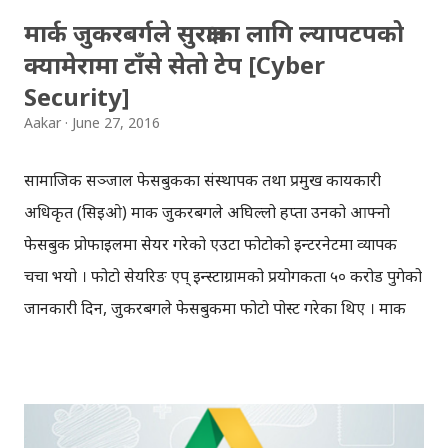
मार्क जुकरबर्गले सुरक्षाका लागि ल्यापटपको
क्यामेरामा टाँसे सेतो टेप [Cyber
Security]
Aakar
June 27, 2016
सामाजिक सञ्जाल फेसबुकका संस्थापक तथा प्रमुख कार्यकारी
अधिकृत (सिइओ) मार्क जुकरबर्गले अघिल्लो हप्ता उनको आफ्नो
फेसबुक प्रोफाइलमा सेयर गरेको एउटा फोटोको इन्टरनेटमा व्यापक
चर्चा भयो । फोटो सेयरिङ एप् इन्स्टाग्रामको प्रयोगकर्ता ५० करोड पुगेको
जानकारी दिन, जुकरबर्गले फेसबुकमा फोटो पोस्ट गरेका थिए । मार्क
जुकरबर्गले अपलोड गरेको फोटोमा, उनको ल्यापटपको वेवक्याम र
माइकको ज्याकलाई टेपले छोपिएको देखिन्छ । धेरैलाई सामान्य लाग्ने
यो फोटोले ईन्टरनेट सुरक्षाको अर्को खतारनाक पाटो उजागर गरेको छ ।
केही हप्ता पहिले मात्रै ह्याकरहरुले मार्क जकरबर्गको लिङ्कड्इन र