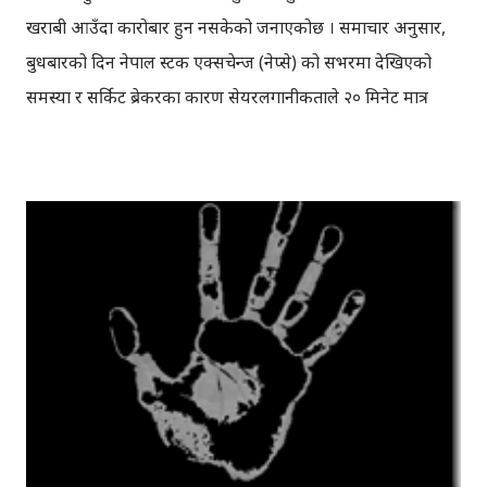
खराबी आउँदा कारोबार हुन नसकेको जनाएकोछ । समाचार अनुसार,
बुधबारको दिन नेपाल स्टक एक्सचेन्ज (नेप्से) को सर्भरमा देखिएको
समस्या र सर्किट ब्रेकरका कारण सेयरलगानीकर्ताले २० मिनेट मात्र
कारोबार गर्न पाएका थिए । नेप्सेले सर्भरमा खराबी आएको बताइरहँदा
आफूलाई ‘ह्याक्टिभिष्ट’ (Hacktivist) भनेर चिनाउने अज्ञात ह्याकर
(Anonymous Hackers) हरुको समूहले भने, नेप्सेको साइटलाई
आफूहरुले आक्रमण गरेको दावी गरेकाछन् । पेस्टविनमा जारी गरिएको
विज्ञप्तिमा आफूहरुले ५ दिन देखि निरन्तर नेप्सेको साइटमा ‘DDoS’
(कम्प्युटरबाट एकैपटक सर्भरमा हजारौँ रिक्वेष्ट पठाएर गरिने आक्रमण)
गरिरहेको बताएकाछन् । पैसाको लागि पैसाको कारोबार गर्नु जुवा खेल्नु
हो र यसले सम्पन्नलाई मात्र पक्षपोषण गर्ने भन्दै, धनि अझै धनि भइरहने
र गरिब झनै गरिब भइरहने कारण नेप्सेको साइटमा आक्रमण गरेको
जनाएकाछन् । नेप्सेको सर्भरमा खराबी नआइ, आफूहरुले नै नेप्सेको
साइटमाथि आक्रमण गरेको दावी अज्ञात समूहले गरेको छ । पे...