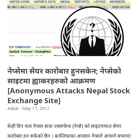
डोमेनहरुमा (.edu.np) "भायग्रा" सर्च गर्दा पत्याउनै नसक्ने गरि करिब
१७ सयवटा 'भायग्रा' सम्बन्धित शैक्षिक संस्थाहरुको पेज सर्च पेजमा
देखियो । कुनैपनि शब्द कुनैपनि डोमेन वा साइट विशेषमा खोज्नको
लागि, शब्द र साइट/डोमेन एकैपटक राखेर सर्च गरिन्छ ([search
term] + the ‘site:’ operator + the URL or domain) ।
जस्तो कि, 'भायग्रा' शैक्षिक संस्थाको साइटमा छ कि छैन भनेर...
नेप्सेमा सेयर कारोबार हुनसकेन; नेप्सेको
साइटमा ह्याकरहरुको आक्रमण
[Anonymous Attacks Nepal Stock
Exchange Site]
Aakar
May 17, 2012
केही दिन यता नेपाल स्टक एक्सचेन्ज (नेप्से) को साइटमार्फत सेयर
कारोबार हुन सकेको छैन । कान्तिपुरका अनुसार नेप्सले आफ्नो सर्भरमा