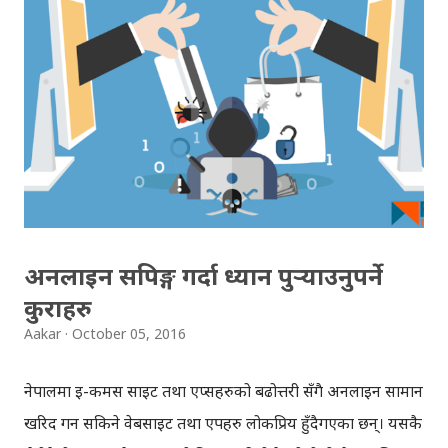
जोगिने उपायहरुबारे रिगो टेक्नोलोजीले तयार गरेको सामाग्री आजको
ब्लगमा साभार गरेका छौँ । रिगो टेक्नोलोजी 'आइटि सेक्युरिटी' कम्पनी
हो, जसले व्यवसायहरुको लागि चाहिने सफ्टवेयर टेस्टिङ, सेक्युरिटि
अडिट, आइटि अडिट, सेक्युरिटी तालिम आदि विभिन्न सेवा प्रदान गर्छ ।
वान्नाक्राइ र्‍यान्समवेयर हामी पहिले देखिनै फिरौती माग्ने ऱ्यान्समवेयर
(Ransomware) (एक प्रकारको कम्प्युटर भाइरस) का बारेमा सुन्दै
आएकाछौं। जस...
अनलाइन सपिङ्ग गर्दा ध्यान पुर्‍याउनुपर्ने
कुराहरु
Aakar
October 05, 2016
नेपालमा ई-कमर्स साइट तथा एप्सहरुको बढोत्तरी सँगै अनलाईन सामान
खरिद गर्न सकिने वेबसाइट तथा एपहरु लोकप्रिय हुँदैगएका छन्। यसकै