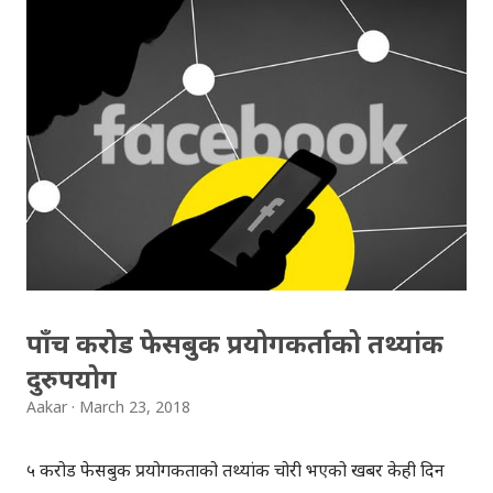
हुनु एकदम सामान्य हो । प्रयोगकर्ताले सामाजिक सञ्जालको बनोट
बुझ्ने वा यस्ता प्लेटफर्मका फिचरको सदुपयोग गर्ने हो भने यी कुरा
अत्यन्तै सामान्य लाग्छन् । सबै कुरा प्रविधिले समाधान गर्न सम्भव छैन,
तर सामाजिक सञ्जालमा देखिने, भोगिने प्रायः कुरा भने प्रविधिबाटै
समाधान गर्न सक्ने अवस्था छ । सामाजिक सञ्जाल तथा इन्टरनेट
प्रयोगकर्ताले अरूलाई दोष लगाउनुपहिले आफ्नो थैलो बलियोसँग कसौँ
भन्ने कुरा मनन गर्न जरुरी छ । मोबाइलमा मात्रै इन्टरनेट चलाउने
अधिकांश प्रयोगकर्ताका लागि अहिले फेसबुक र भाइबर भनेकै इन्टरनेट
हो भन्ने भ्रम छ ...
पाँच करोड फेसबुक प्रयोगकर्ताको तथ्यांक
दुरुपयोग
Aakar
March 23, 2018
५ करोड फेसबुक प्रयोगकर्ताको तथ्यांक चोरी भएको खबर केही दिन