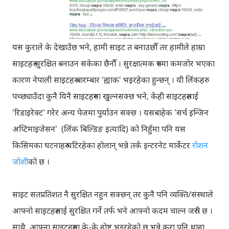
यस कुराले के देखाउँछ भने, हामी साइट त बनाउछौँ तर हामीले हाम्रा
साइटहरु सुरक्षित बनाउन सकेका छैनौँ । सुरक्षात्मक रुपमा कमजोर भएका
कारण नेपाली साइटहरु बारम्बार 'ह्याक' भइरहेका हुन्छन् । यी लिंकहरु
पच्छ्याउँदा कुनै यिनै साइटहरुमा खुल्नसक्छ भने, केही साइटहरुलाई
'रिडाइरेक्ट' गरेर अन्य पेजमा पुर्याउन सक्छ । यसबाहेक 'सर्च इन्जिन
अप्टिमाइजेसन' (लिंक बिल्डिङ इत्यादि) को निहुँमा पनि यस
किसिमका घटनाहरु घटिरहेका होलान् भन्ने तर्क इन्टरनेट मार्केटर
रोशन
जोशी
को छ ।
साइट सतप्रतिशत नै सुरक्षित नहुन सक्छन् तर कुनै पनि व्यक्ति/संस्थाले
आफ्नो साइटहरुलाई सुरक्षित गर्ने तर्फ भने आफ्नो कदम चाल्न जरुरी छ ।
साथै, आफ्ना साइटहरुमा के-के होष्ट भइरहेको छ भन्ने कुरा पनि थाहा