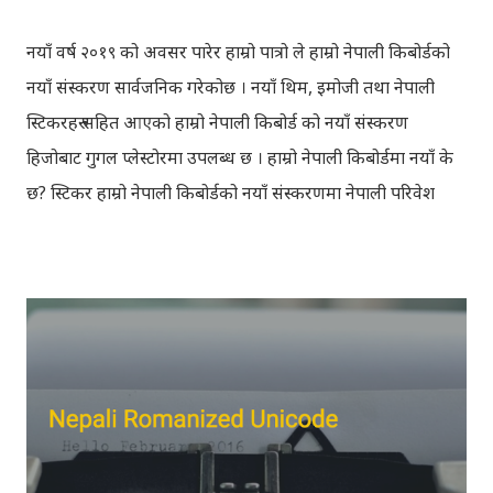
नयाँ वर्ष २०१९ को अवसर पारेर हाम्रो पात्रो ले हाम्रो नेपाली किबोर्डको
नयाँ संस्करण सार्वजनिक गरेकोछ । नयाँ थिम, इमोजी तथा नेपाली
स्टिकरहरु सहित आएको हाम्रो नेपाली किबोर्ड को नयाँ संस्करण
हिजोबाट गुगल प्लेस्टोरमा उपलब्ध छ । हाम्रो नेपाली किबोर्डमा नयाँ के
छ? स्टिकर हाम्रो नेपाली किबोर्डको नयाँ संस्करणमा नेपाली परिवेश
झल्काउने विभिन्न नेपाली पात्रहरु सहितको स्टिकरहरु राखिएकोछ ।
मेसेन्जर, भाइबर, ह्वाट्सएप, स्काइप, टेलिग्राम, फेसबुक, ट्विटर,
इन्स्टाग्राम आदि जुनसुकै एप्लिकेशनमा पनि प्रयोग गर्न मिल्ने यी नेपाली
स्टिकरहरुले प्रयोगकर्तालाई नयाँ अनुभव दिनेछ । नेपाली पारा, हाम्रो
साथी, नयाँ वर्ष, संगी, हाम्रो कान्छा, हाम्रो कान्छी, नक्कली, र बौचा व
मैचासमेत गरी आठ किसिमका स्टिकरहरु समावेश गरिएकोछ । हाम्रो
नेपाली किबोर्डको इमोजी खण्डमा गएर यी स्टिकरहरु प्रयोग गर्न सकिन्छ
। थिम हाम्रो नेपाली किबोर्डको यस संस्करणमा नयाँ किबोर्ड थिम पनि