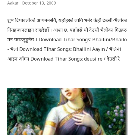
Aakar
October 13, 2009
शुभ दिपावलीको आगमनसँगै, यहाँहरुको लागि भनेर केही देउसी-भैलोका
गितहरु अनलाइन राख्दैछौँ । आशा छ, यहाँहरुले यी देउसी भैलोका गितहरु
मन पराउनुहुनेछ । Download Tihar Songs: Bhailini/Bhailo
- भैलो Download Tihar Songs: Bhailini Aayin / भैलिनी
आइन आँगन Download Tihar Songs: deusi re / देउसी रे
Download Tihar Song: tiharai aayo lau jhilimili / तिहारै
आयो लौ झिलिमिली Download Tihar Songs: diyo baali
sanjh ko / दियो बाली साँझ को Download: Tihar Dhun
(Deusi,Bhailo)/ तिहार धुन(देउसी भैलो)- सुरसुधा नोट: यी अपलोड
गरिएका गितसंगितहरु व्यावसायिक प्रायोजनको लागि प्रयोग नगर्न आग्रह
गर्दछौँ । इन्टरनेटमा भेटिएका गितहरुलाई हामीले यहाँ एकै ठाउँमा
सजिलोको लागि राखिदिएको मात्र हौँ । तपाई यदि यी गित संगितको