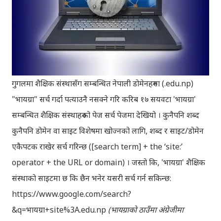
गुगलमा शैक्षिक संस्थासँग सम्बन्धित नेपाली डोमेनहरुमा (.edu.np)
"भायग्रा" सर्च गर्दा पत्याउनै नसक्ने गरि करिब १७ सयवटा 'भायग्रा'
सम्बन्धित शैक्षिक संस्थाहरुको पेज सर्च पेजमा देखियो । कुनैपनि शब्द
कुनैपनि डोमेन वा साइट विशेषमा खोज्नको लागि, शब्द र साइट/डोमेन
एकैपटक राखेर सर्च गरिन्छ ([search term] + the ‘site:’
operator + the URL or domain) । जस्तो कि, 'भायग्रा' शैक्षिक
संस्थाको साइटमा छ कि छैन भनेर यसरी सर्च गर्न सकिन्छ:
https://www.google.com/search?
&q=भायग्रा+site%3A.edu.np
(भायग्राको ठाउँमा अंग्रेजीमा