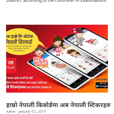
2066/67, according to the Controller of Examinations
(OCE) Sanothimi, Bhaktapur. We have uploaded SLC
Result 2066 in .pdf , .txt and in .zip file format for you.
Download the file and search your ‘symbol number’.
Congratulations to all, who passed SLC this year. And
if you want to see your results with marks then, you
can follow THT (symbol no. and birth date required).
Download SLC Result 2066/2067 (2009-2010) :
REGULAR: EXEMPTED: Distinction --------------- First
division First division Second Division Second
Division Third Division Third Division Withheld
Withheld ...
हाम्रो नेपाली किबोर्डमा अब नेपाली स्टिकरहरु
Aakar
January 02, 2019