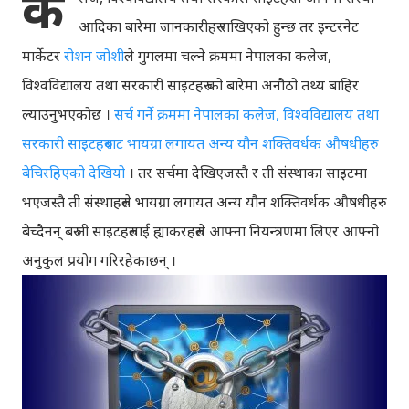
क
आदिका बारेमा जानकारीहरु राखिएको हुन्छ तर इन्टरनेट
मार्केटर
रोशन जोशी
ले गुगलमा चल्ने क्रममा नेपालका कलेज,
विश्वविद्यालय तथा सरकारी साइटहरु को बारेमा अनौठो तथ्य बाहिर
ल्याउनुभएकोछ ।
सर्च गर्ने क्रममा नेपालका कलेज, विश्वविद्यालय तथा
सरकारी साइटहरुबाट भायग्रा लगायत अन्य यौन शक्तिवर्धक औषधीहरु
बेचिरहिएको देखियो
। तर सर्चमा देखिएजस्तै र ती संस्थाका साइटमा
भएजस्तै ती संस्थाहरुले भायग्रा लगायत अन्य यौन शक्तिवर्धक औषधीहरु
बेच्दैनन् बरु ती साइटहरुलाई ह्याकरहरुले आफ्ना नियन्त्रणमा लिएर आफ्नो
अनुकुल प्रयोग गरिरहेकाछन् ।