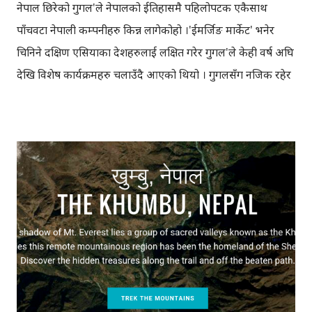
नेपाल छिरेको गुगल'ले नेपालको ईतिहासमै पहिलोपटक एकैसाथ
पाँचवटा नेपाली कम्पनीहरु किन्न लागेकोहो ।'ईमर्जिङ मार्केट' भनेर
चिनिने दक्षिण एसियाका देशहरुलाई लक्षित गरेर गुगल'ले केही वर्ष अघि
देखि विशेष कार्यक्रमहरु चलाउँदै आएको थियो । गुगलसँग नजिक रहेर
काम गरिरहेका एप्सझोला , एनलोकेट , वान वान बिप , एल्लो नेपाल र
पिकोभिको गरि, पहिलो चरणमा जम्मा पाँच वटा नेपाली टेक्नोलोजी
स्टार्टअपहरु गुगलले एकैसाथ किन्न लागेको ब्लगमा उल्लेख छ ।
अघिल्लो हप्तामात्रै गुगल'ले स्टोरीसाइकल सँग मिलेर खुम्बु क्षेत्रलाई
गुगल म्यापमा अनलाइन ल्याएको थियो। रेष्टुरेन्ट मोबाइल सर्च इन्जिन
भनेर चिनिने एल्लो नेपाल, गतवर्ष गुगलले आयोजना गरेको ' गुगल
स्टोरिज कम्पिटिसन ' को बिजेता पनि हो भने एनलोकेट लोक्कल सर्च
इन्जिन हो । यी दुवै स्टार्टअपसँग लोकल डाटा भएको र गुगल लोकल
बिजनेसमा छिर्न खोजिरहेका कारण, गुगल'ले यी दुबैलाई किन्ने भएको हो
। गुगल'ले किन्ने प्रयास थालेसँगै एनलोकेटले आफ्नो एप नयाँ डिजाइनमा