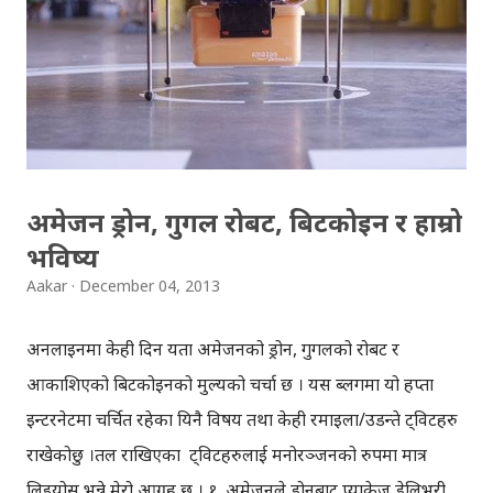
नेपाली भाषामा पढ्न सकिनेछ भने नेपाली भाषामा लेखिएका कुराहरु
पनि अन्य भाषा बोल्ने/लेख्नेहरुले उनीहरुको आफ्नै भाषामा पढ्न
पाउनेछन् । जस्तो, अब नेपालीले 'चिनिया' भाषामा लेखिएको कुराहरु
नेपालीमा पढ्न सक्छन्, अनि नेपालीमा लेखिएका कुराहरु
'चिनिया'हरुले आफ्नै भाषामा पढ्नसक्छन्। गुगल नेपाली ...
अमेजन ड्रोन, गुगल रोबट, बिटकोइन र हाम्रो
भविष्य
Aakar
December 04, 2013
अनलाइनमा केही दिन यता अमेजनको ड्रोन, गुगलको रोबट र
आकाशिएको बिटकोइनको मुल्यको चर्चा छ । यस ब्लगमा यो हप्ता
इन्टरनेटमा चर्चित रहेका यिनै विषय तथा केही रमाइला/उडन्ते ट्विटहरु
राखेकोछु ।तल राखिएका ट्विटहरुलाई मनोरञ्जनको रुपमा मात्र
लिइयोस् भन्ने मेरो आग्रह छ । १. अमेजनले ड्रोनबाट प्याकेज डेलिभरी