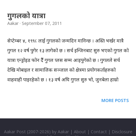
लागेकाछ...
गुगलको यात्रा
Aakar
September 07, 2011
सेप्टेम्बर ४, १९९८ लाई गुगलको जन्मदिन मानिन्छ । अस्ति भर्खर मात्रै
गुगल १२ वर्ष पुगेर १३ लागेको छ । सर्च इन्जिनबाट सुरु भएको गुगल को
यात्रा एन्ड्रोइड फोन हुँदै गुगल प्लस सम्म आइपुगेको छ । गुगलले सर्च
देखि मोबाइल र सामाजिक सञ्जाल को क्षेत्रमा प्रयोगकर्ताहरुको
वाहवाही पाइरहेको छ । १३ वर्ष अघि गुगल सुरु भो, जुनबेला हाम्रो
देशमा ‘नेपाल पर्यटन वर्ष १९९८’ (Visit Nepal 1998) को नारा
लागेको थियो, र मलाई इन्टरनेट, कम्प्युटर को केही ज्ञान थिएन । हुन त
MORE POSTS
ईन्टरनेट नै भर्खर भर्खर विकास हुँदै गइरहेको थियो । गुगल को जन्म हुँदा
याहु (Yahoo!) र एओल (AOL) को वर्चश्व थियो । गुगलका
संस्थापकद्वय ‘ल्यारी पेज’ र ‘सेर्गे ब्रिन’ को भेट स्टान्डफोर्डमा सन् १९९५
Aakar Post
(2007-
2026) by
Aakar
|
About
|
Contact
|
Disclosure