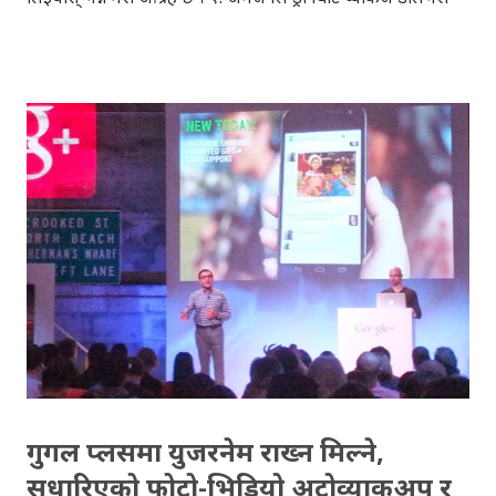
गर्ने सिस्टमको परिक्षण गरिरहेको कुरा यो हप्ता सार्वजनिक भएकोछ।
अमेजनका सिइओ जेफ बेजोजले ६० मिनेट नामक एक टेलिभिजन
कार्यक्रम मार्फत 'अमेजन प्राइम एयर'को खुलासा गरेका हुन् । बेजोजका
अनुसार परिक्षणमा रहेको यो प्रविधी २०१५ देखि अमेरिकाको केही
शहरहरुमा सुरु हुनेछन् । साइन्स फिक्सन् जस्तो लाग्ने यी कुराहरु अव
वास्तविकतामा परिणत हुँदैछन् । तपाई अमेरिकी शहरमा हुनुहुन्छ भने २०१५
को आगमन सँगै तपाईले अमेजनमा किनेका प्याकेजहरु कुनै व्यक्तिको
सट्टा हवाईमार्ग मार्फत एमेजनका ड्रोनहरुले तपाईको घरसम्म
ल्याइपुर्याइदिनेछन् । यसका माध्यमबाट प्याकेजहरु समयमै र छिटो
'डेलिभरी' गर्न सकिने जेफ बेजोजको विश्वास छ । अधिक जानकारीको
लागि तलको यो अमेजन एयर प्राइम भिडियो हेर्नुहोस् । २. अमेजनले ड्...
गुगल प्लसमा युजरनेम राख्न मिल्ने,
सुधारिएको फोटो-भिडियो अटोव्याकअप र