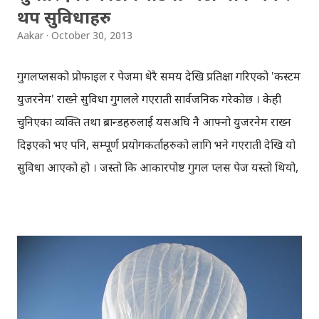
थप सुविधाहरु
Aakar
October 30, 2013
गुगलप्लसको प्रोफाइल र पेजमा धेरै समय देखि प्रतिक्षा गरिएको 'कस्टम
युजरनेम' राख्ने सुविधा गुगलले गएराती सार्वजनिक गरेकोछ । केही
चुनिएका व्यक्ति तथा ब्रान्डहरुलाई यसअघि नै आफ्नो युजरनेम राख्न
दिइएको भए पनि, सम्पूर्ण प्रयोगकर्ताहरुको लागि भने गएराती देखि यो
सुविधा आएको हो । जस्तो कि आकारपोष्ट गुगल प्लस पेज यस्तो थियो,
https://plus.google.com/111373834639850968132/ तर
अब युजरनेम राखिसकेपछि उक्त पेज यस्तो देखिनेछ:
https://plus.google.com/+Aakarpostblog/ ! फेसबुक र
ट्विटर झैँ अब गुगल प्लसको आफ्नो युजरनेम पनि अब सबैलाई सहज
रुपमा सेयर गर्न सकिने भएकोछ । केही समय पहिले गुगलले
गुगलप्लसलाई तपाई हाम्रो "आइडेन्टिटी" को रुपमा विकास गर्ने लक्ष्य