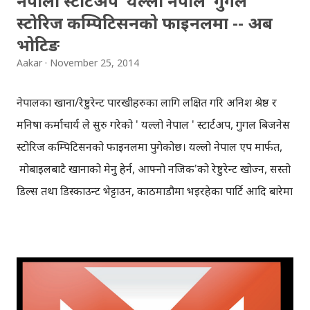
नेपाली स्टार्टअप 'यल्लो नेपाल' गुगल
स्टोरिज कम्पिटिसनको फाइनलमा -- अब
भोटिङ
Aakar
November 25, 2014
नेपालका खाना/रेष्टुरेन्ट पारखीहरुका लागि लक्षित गरि अनिश श्रेष्ठ र
मनिषा कर्माचार्य ले सुरु गरेको ' यल्लो नेपाल ' स्टार्टअप, गुगल बिजनेस
स्टोरिज कम्पिटिसनको फाइनलमा पुगेकोछ। यल्लो नेपाल एप मार्फत,
मोबाइलबाटै खानाको मेनु हेर्न, आफ्नो नजिक'को रेष्टुरेन्ट खोज्न, सस्तो
डिल्स तथा डिस्काउन्ट भेट्टाउन, काठमाडौमा भइरहेका पार्टि आदि बारेमा
थाहा पाउन सकिन्छ । गुगल बिजनेस ग्रुप (जिबिजी)ले केही महिना अघि
सुरु गरेको बिजनेस स्टोरी कम्पिटिसनमा ५० भन्दा धेरै देशका सयौँ
कम्पनीहरुलाई पछि पार्दै यल्लो नेपाल एप, कम्पिटिसनको फाइनलमा
पुगेको हो। यस कम्पिटिसनको फाइनलमा यल्लो नेपाल सँगै अन्य
देशका आठवटा स्टार्टअपले प्रतिस्पर्धा गर्दैछन् । गुगल'ले ९ वटा