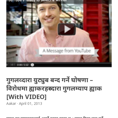
प्लसमा लेखेको "गुगल ग्लास अनुभव" तल जस्ताको तस्तै राखेकोछु ।
पहिले गुगल ग्लास बारे बनाइएको भिडियो हेर्नुहोस् । How it feels
through Google Glass: Here's my review after having
Google Glass for two weeks: 1. I will never live a day
of my life from now on without it (or a competitor).
It's that significant. 2. The success of this totally
depends on price. Each audience I asked at the end of
my presentations "who would buy this?...
गुगलव्दारा युट्युब बन्द गर्ने घोषणा –
विरोधमा ह्याकरहरुव्दारा गुगलम्याप ह्याक
[With VIDEO]
Aakar
April 01, 2013