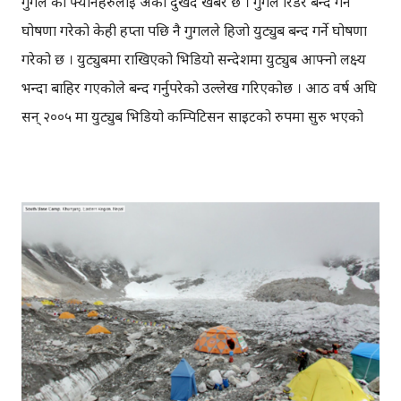
गुगल का फ्यानहरुलाई अर्को दुखद खबर छ । गुगल रिडर बन्द गर्ने
घोषणा गरेको केही हप्ता पछि नै गुगलले हिजो युट्युब बन्द गर्ने घोषणा
गरेको छ । युट्युबमा राखिएको भिडियो सन्देशमा युट्युब आफ्नो लक्ष्य
भन्दा बाहिर गएकोले बन्द गर्नुपरेको उल्लेख गरिएकोछ । आठ वर्ष अघि
सन् २००५ मा युट्युब भिडियो कम्पिटिसन साइटको रुपमा सुरु भएको
थियो । युट्युब बन्द गरिने घोषणा सँगै ह्याकरहरुको एक समूहले गुगल
म्याप ह्याक गरिदिएकाछन् । यो आठ वर्षको दौरानमा करोडौँ
भिडियोहरु युट्युबमा अपलोड भएका थिए । युट्युबका अनुसार आठ वर्ष
अघि सुरु भएको भिडियो कम्पिटिसन हिजो सकिएकोछ । भिडियो
कम्पिटिसन सकिएपछि युट्युबको कुनै अर्थ नभएको गुगलले जनाएकोछ
। Watch Video: Google to shutdown YouTube Bye bye
YouTube. युट्युबमा ‘पोस्ट’ गरिएका भिडियोहरु मध्येबाट उत्कृष्ट
भिडियो छानेर पुरस्कृत गरिने भएकोछ । त्यसका लागि युट्युबले चलचित्र
समिक्षक, युट्युब प्रयोगकर्ताहरू, युट्युब सेलिब्रेटिहरु आदि रहेको