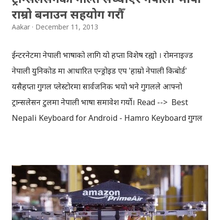
राम्रो बनाउन सहयोग गरौँ
Aakar
December 11, 2013
ईन्टरनेटमा नेपाली भाषाको लागि यो हप्ता विशेष रह्यो । रोमनाइज्ड
नेपाली युनिकोड मा आधारित एन्ड्रोइड एप 'हाम्रो नेपाली किबोर्ड'
यसैहप्ता गुगल प्लेस्टोरमा सार्वजनिक भयो भने गुगलले आफ्नो
ट्रान्सलेसन टुलमा नेपाली भाषा समावेश गर्यो। Read --> Best
Nepali Keyboard for Android - Hamro Keyboard गुगल
ट्रान्सलेसन टुलमा नेपाली भाषा समावेश भएसँगै, हामी विश्वका विभिन्न
८० वटा भाषासँग ईन्टरनेटको माध्यमबाट जोडिन पुगेकाछौँ । यो पटक
नेपाली, पञ्जावी, मंगोलियन आदि नौ भाषालाई ट्रान्सलेसन टुलमा
समावेश गरिएको, गुगलले आफ्नो ब्लगमा उल्लेख गरेकोछ । अब नेपाली
भाषामा लेखिएको साइटहरुलाई गुगलले 'हिन्दी' को 'सट्टा' नेपाली
उल्लेख गर्नेछ । साथै अब इन्टरनेटमा देखिने अधिकांश कुराहरु पनि