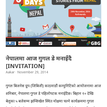
म्यापमा (स्ट्रिट भ्यु) समावेश गरेको थियो । खुम्बु क्षेत्रलाई गुगल स्ट्रिट
भ्यु'मा राख्न १३ जना सम्मिलित स्टोरी साइकल 'टोलीले १० दिने
पदयात्रा तय गरेको थियो । उनीहरुले १० दिनमा ५ वटा गाउँबाट १ हजार
भन्दा धेरै 'डेटा पोइन्टस' लिएका थिए । गतवर्ष अप्रिल तेस्रो साता
खुम्बुमा हिमपहिरो गएसँगै...
नेपालमा आज गुगल डे मनाइँदै
[INVITATION]
Aakar
November 29, 2014
गुगल बिजनेस ग्रुप (जिबिजी) काठमाडौं कम्युनिटिको आयोजनामा आज
शनिबार, नेपालमा गुगल डे पहिलोपटक मनाइँदैछ। बिहान १० देखि
बेलुका ५ बजेसम्म झम्सिखेल स्थित मोक्षमा चल्ने कार्यक्रममा गुगल