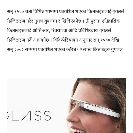
सन् १५०० यता विभिन्न भाषामा प्रकाशित भएका किताबहरुलाई गुगलले
डिजिटाइज गरेर गुगल बुक्समा राखिदिएकोछ । ती पुराना एतिहासिक
किताबहरुलाई ओसिआर, रिक्याप्चा आदि प्रविधिव्दारा गुगलले
डिजिटाइज गर्दै आएकोछ । विकिपेडियाका अनुसार सन् १५०० देखि
सन् २००८ सम्ममा प्रकाशित भएका करिब ५२ लाख किताबहरु गुगलले
डिजिटाइज गरेर गुगल बुक्समा उपलब्ध गराएकोछ । ती डिजिटाइज
गरिएका ५२ लाख किताबहरुमा रहेका अक्षर, शब्दहरु आदिको संख्या
गुगल एनग्राम (ग्राफ) मा हेर्न सकिन्छ । विभिन्न भाषा तथा शब्दहरुमा
रुची राख्नेका लागि गुगल एनग्राम उपयोगी रहेकोछ । गुगल एनग्राम मा
कुन शब्द कहिले देखि प्रयोग गर्न थालियो, कुन समयमा धेरै प्रयोग गर्न
थालियो, किन प्रयोग गरियो, कुन शब्द कहिले उत्तपति भयो भन्ने जस्ता
विभिन्न जिज्ञासाहरुको समाधान भेट्न सकिन्छ । जस्तो कि विश्वयुद्द
(World war) भन्ने शब्द सन् १९०० पछिका किताबहरुमा देख्न