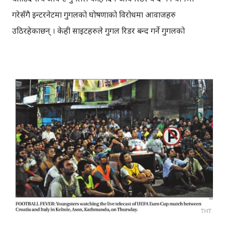
गरेसँगै इन्टरनेटमा गुगलको घोषणाको विरोधमा आवाजहरु
उठिरहेकाछन् । केही साइटहरुले गुगल रिडर बन्द गर्ने गुगलको
घोषणाको विरोधमा हस्ताक्षर अभियान नै सञ्चालन गरेकाछन् । डिग,
जाइट जस्ता सोसल बुकमार्किङ साइटले गुगल रिडर जस्तै रिडर चाँडै
निर्माण गर्नेभएकाछन् भने केही साइटहरुले यो समयलाई आफ्नो
रिडरको मार्केटिङमा प्रयोग गरिरहेकाछन् । गुगलको घोषणा सँगै रिडरका
प्रयोगकर्ताहरु रिडरको विकल्प खोज्न थालेकाछन् । अष्ट्रेलियाबाट
एकजना अपरिचित साथी मुरुजीले फोन गरेर गुगल रिडरको विकल्पका
बारेमा बुझ्न खोजेपछि यो ब्लग नलेखिरहन सकिन । १) द ओल्ड रिडर द
ओल्ड रिडरललाई गुगल रिडर नै भन्दा फरक पर्दैन । ओल्ड रिडरमा
साइन इन गरेर आफूलाई मन परेका साइटहरुको फिड राखेर
अनलाइनमा पढ्न मिल्छ । गुगल रिडरबाट डाउनलोड गरेको फिडलाई
सिधै ओल्ड रिडरमा इम्पोर्ट पनि गर्न सकिन्छ । ओल्ड रिडरलाई गुगल
रिडरको उत्तम विकल्पको रुपमा मान्न सकिन्छ । २) फिड...