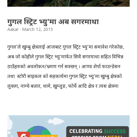
केही महिना अघि ...
गुगल स्ट्रिट भ्यु'मा अब सगरमाथा
Aakar
March 12, 2015
गुगल'ले खुम्बु क्षेत्रलाई आजबाट गुगल स्ट्रिट भ्यु'मा समावेश गरेकोछ,
अब जो कोहीले गुगल स्ट्रिट भ्यु'मार्फत सिधै सगरमाथा सहित विभिन्न
ठाउँहरुको अवलोकन/भ्रमण गर्न सक्छन् । आप्पा शेर्पा फाउन्डेसन
तथा स्टोरी साइकल को सहकार्यमा गुगल स्ट्रिट भ्यु'मा खुम्बु क्षेत्रको
लुक्ला, नाम्चे बजार, थामे, खुम्जुङ, फोर्चे आदि क्षेत्र र त्यस क्षेत्रमा
भएका विभिन्न सम्पदाहरुलाई समेटिएकोछ भनेर गुगलले आफ्नो
गुगलम्याप्स ब्लग मा उल्लेख गरेकोछ । त्यस क्षेत्रमा भएका स्कुल,
संग्राहलय, होटल, लज, गुम्बा, हिमाल, नदिनाला आदि विविध कुराहरु
गुगल स्ट्रिट भ्यु'मा समावेश गरिएकोछ । यसअघि सन् २०१३ मा गुगल'ले
खुम्बु क्षेत्रमा भएका केही गुम्बाहरु र सगरमाथा बेसक्याम्प गुगल