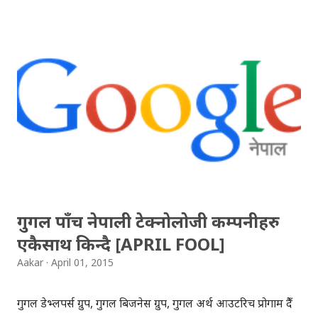
गरिन्छ । डिसेम्बर २०१३ मा गुगल ट्रान्सलेटमा नेपाली भाषा समावेश
गरिएको थियो भने, जुलाई २०१४ बाट जिमेल नेपाली भाषामा उपलब्ध
भएको थियो। युट्युब नेपाली भाषामा कसरी प्रयोग गर्ने? युट्युब पेजको
तल रहेको 'सेटिङस्'मा गएर, 'ल्याङ्वेज सेक्सन'मा नेपाली भाषा छान्न
सकिन्छ । नेपाली 'क्लिक' गरेपछि, तपाईको लागि युट्युब नेपाली
भाषामा उपलब्ध हुन्छ । साइटमा, केही ठाउँमा अंग्रेजी शब्दलाई ठाडो
नेपाली भाषामा अनुवाद गरेको अमिल्दो देखिन्छ। जस्तो कि 'प्रेस'
(Pres...
गुगल पाँच नेपाली टेक्नोलोजी कम्पनीहरु
एकैसाथ किन्दै [APRIL FOOL]
Aakar
April 01, 2015
गुगल डेभ्लपर्स ग्रुप, गुगल बिजनेस ग्रुप, गुगल अर्थ आउटरिच प्रोगाम हुँदै