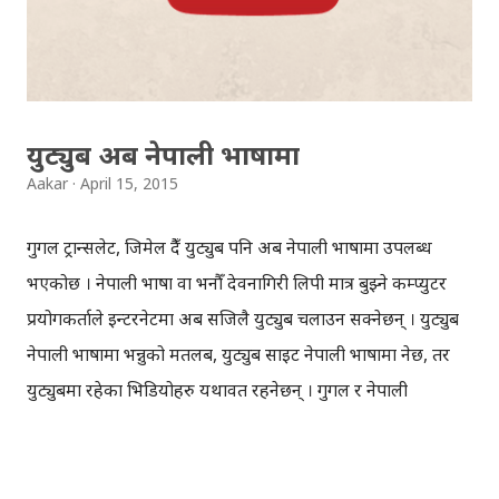
युट्युब अब नेपाली भाषामा
Aakar
April 15, 2015
गुगल ट्रान्सलेट, जिमेल हुँदै युट्युब पनि अब नेपाली भाषामा उपलब्ध
भएकोछ । नेपाली भाषा वा भनौँ देवनागिरी लिपी मात्र बुझ्ने कम्प्युटर
प्रयोगकर्ताले इन्टरनेटमा अब सजिलै युट्युब चलाउन सक्नेछन् । युट्युब
नेपाली भाषामा भन्नुको मतलब, युट्युब साइट नेपाली भाषामा हुनेछ, तर
युट्युबमा रहेका भिडियोहरु यथावत रहनेछन् । गुगल र नेपाली
स्वयंसेवकहरुको महिनौँको प्रयास पछि, युट्युब नेपाली भाषामा उपलब्ध
भएको हो । नेपाली सहित ७५ भन्दा धेरै भाषामा युट्युब उपलब्ध छ।
युट्युबमा संसारभरबाट प्रति मिनेट ३०० घन्टा बराबरको भिडियो अपलोड