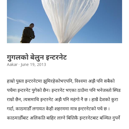
रहेको बताएको थियो । के थाहा अबको केही वर्षपछि हामी ट्विटर र
फेसबुकको युजरनेम भन्दा पनि गुगलको युजरनेम धेरै सेयर गर्छौ होला,
आफ्नो बिजनेस कार्डको रुपमा। तर गुगलप्लसमा युजरनेम बनाउन भने
निम्न कुराहरु पुरा भएको हुनुपर्छ । १) फ्रोफाइलमा फोटो भएको हुनुपर्ने २)
कम्तिमा १० जना साथीहरुले फलो गरेको हुनुपर्ने ३) एकाउन्ट कम्तिमा ३०
दिन पु...
गुगलको बेलुन इन्टरनेट
Aakar
June 19, 2013
हाम्रो पुस्ता इन्टरनेटमा झुमिरहेकोभएपनि, विश्वमा अझै पनि सबैको
पहुँचमा इन्टरनेट पुगेको छैन। इन्टरनेट भएका ठाउँमा पनि भनेजस्तो स्पिड
राम्रो छैन, त्यसमाथि इन्टरनेट अझै पनि महंगो नै छ । हाम्रै देशको कुरा
गर्दा, काठमाडौँ लगायत केही शहरममा मात्र इन्टरनेटको पहुँच छ ।
काठमाडौँबाट अलिकति बाहिर लाग्ने बित्तिकै इन्टरनेटबाट बञ्चित हुनुपर्ने
अवस्था छ । इन्टरनेट सबै ठाउँ र सबैको पहुँचमा सर्वसुलभ रुपमा पुर्याउन