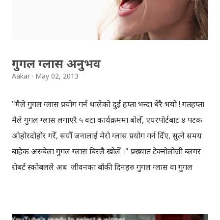
सकिन्छ । सन् १९०० देखि सन् १९५० बिचमा लेखिएका किताबहरुमा
"वल्ड वार" शब्द धेरै प्रयोग भएकोछ । (पहिलो विश्वयुद्द सन् १९१४-१८
र दोश्रो विश्वयुद्ध १९३९-४५ मा भएको थियो) तर गुगल एनग्राममा
भएका सबै ...
गुगल ग्लास अनुभव
Aakar
May 02, 2013
"मैले गुगल ग्लास प्रयोग गर्न थालेको दुई हप्ता भन्दा धेरै भयो ! गतहप्ता
मैले गुगल ग्लास लगाएरै ५ वटा कार्यक्रममा बोलेँ, एयरपोर्टबाट ४ पटक
ओहोरदोहोर गरेँ, सयौँ जनालाई मेरो ग्लास प्रयोग गर्न दिँए, सुत्ने समय
बाहेक अरुबेला गुगल ग्लास बिरलै खोलेँ ।" प्रख्यात टेक्नोलोजी ब्लगर
रोबर्ट स्कोबलले अब जीवनका बाँकी दिनहरु गुगल ग्लास वा गुगल
ग्लास जस्तै अर्को कुनै ग्याजेट विना कल्पना गर्न सक्दिन भनेर आफ्नो
गुगल ग्लास अनुभव लेखेकाछन् । गुगल ग्लासको बारेमा जान्न चाहने
साथीहरुलाई रोबर्टको कुरा रोचक लाग्न सक्ने भएकोले उनले गुगल