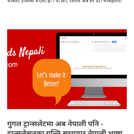
भाषामा उपलब्ध भएको हो । यो सँगै, जिमेल अब ७१ वटा भाषाहरुमा
उपलब्ध भएको कुरा जिमेलले आफ्नो ब्लगमा उल्लेख गरेकोछ । नेपाली
स्वयंसेवकहरुको महिनौँको मेहनत पछि जिमेल नेपालीमा उपलब्ध
भएको हो, गतवर्ष डिसेम्बरमा गुगल ट्रान्सलेटमा नेपाली भाषा समावेश
गरिएको थियो । जिमेल नेपाली भाषामा कसरी प्रयोग गर्ने? १) जिमेलमा
'साइन इन' गर्नुस् २) दायाँ छेउको 'गियर आइकन' क्लिक गर्नुस् ३)
सेटिङ्स छान्नुस् ४) सेटिङ्स पेजको माथिल्लो भागमा 'जिमेल डिस्प्ले
ल्याङ्गवेज' लेखिएको हुन्छ, त्यहाँको 'ड्रप डाउन' मेनुबाट 'नेपाली' भाषा
छान्नुस् ५) पेजको तलको बटनबाट सेटिङ सेभ गर्नुस् अब तपाईको
जिमेल एकपटक रिलोड हुनेछ, त्यसपछि जिमेल नेपाली भाषामा प्रयोग
गर्नसक्नुहुन्छ । जिमेल नेपाली भाषामा भन्नुको मतलब तपाईले जिमेलमा
स...
गुगल ट्रान्सलेटमा अब नेपाली पनि -
ट्रान्सलेसनका गल्ति सच्याएर नेपाली भाषा