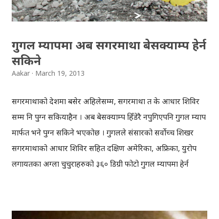
निर्णायक मण्डलको गठन गरेकोछ । गठन गरिएको निर्णायक टोलीको
मुख्य काम भनेको युट्युबले विगत आठ वर्ष देखि सञ्चालन गरेको
भिडियो कम्पिटिसनबाट उत...
गुगल म्यापमा अब सगरमाथा बेसक्याम्प हेर्न
सकिने
Aakar
March 19, 2013
सगरमाथाको देशमा बसेर अहिलेसम्म, सगरमाथा त के आधार शिविर
सम्म नि पुग्न सकियाहैन । अब बेसक्याम्प हिँडेरै नपुगिएपनि गुगल म्याप
मार्फत भने पुग्न सकिने भएकोछ । गुगलले संसारको सर्वोच्च शिखर
सगरमाथाको आधार शिविर सहित दक्षिण अमेरिका, अफ्रिका, युरोप
लगायतका अग्ला चुचुराहरुको ३६० डिग्री फोटो गुगल म्यापमा हेर्न
सकिने व्यवस्था गरेकोहो । Mount Everest Basecamp गुगलको
ब्लग अनुसार गुगल म्यापमा नेपालको तेङ्बोचे गुम्बा तथा सगरमाथा
वेसक्याम्पको ३६० डिग्री तस्विर हेर्न सकिन्छ । सन् २०११ मा सगरमाथा