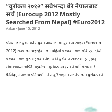
“युरोकप २०१२” सबैभन्दा धेरै नेपालबाट
सर्च [Eurocup 2012 Mostly
Searched From Nepal] #Euro2012
Aakar
June 15, 2012
पोल्यान्ड र युक्रेनको संयुक्त आयोजनमा युरोकप २०१२ (Eurocup
2012) सञ्चालन भइरहेको छ । पहिलो चरणको खेल सकिएर, दोस्रो
चरणको खेल सुरु भइसकेकोछ, अनि युरोकप २०१२ मा झन् झन्
रोमाञ्चकता थपिँदै गएकोछ । युरोकप २०१२ को गर्मी संसारभरि
फैलिँदा, नेपालमा पनि चर्चा नहुने त कुरै भएन । तर नेपालमा युरोकपको
चर्चा अफलाइनमा मात्र सिमित रहेको छैन । गुगल ट्रेन्डका अनुसार
“Eurocup 2012” सबैभन्दा धेरै पटक नेपालबाट गुगलमा सर्च
गरिएकोछ । नेपालमा फुटबल अत्यन्तै लोकप्रिय छ । अन्तराष्ट्रिय
प्रतिस्पर्धाहरुमा नेपालले खासै प्रगति गर्न नसकेपनि, नेपालमा फुटबल