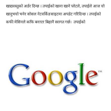
खाद्यवस्तुको अर्डर दिन्छ । तपाईको खाना खाने प्लेटले, तपाईले आज यो
खानुभयो भनेर सोसल नेटवर्किङसाइटमा अपडेट गरिदिन्छ । तपाईको
कफी मेसिनले कफि बनाएर बिहानै स्वागत गर्छ। तपाईको
अनुपस्थितिमा कोही अरु नै तपाईको अफिस जान्छ । ड्राइभरविना नै
तपाई कारमा यात्रा गर्नुहुन्छ । यदि माथि भनिएको जस्तै भयो भने
तपाईलाई कस्तो लाग्ला? न्युयोर्क टाइम्सले लेखेको कुरालाई सही मान्ने
हो भने, माथि भनिएका कुराहरु केही समयपछि नै देख्न सकिनेछ । सर्च
इन्जिन कम्पनी गुगल ले, गोप्यरुपमा “गुगल-एक्स” नामक प्रयोगशाला
सञ्चालन गरिरहेको छ, जहाँ माथि भनिए जस्तै कुराहरुमा अध्ययन
अनुसन्धान भइरहेकोछ । आर्टिफिसियल इन्टेलिजेन्सको भरपुर प्रयोग
गर्न गुगल लागिपरेकोछ, उनीहरुको प्रयोग सफल भएको खण्डमा निकट
भविष्यमै हामी ड्राइभरविनाको गाडिमा गुड्नेछौँ, सबै कामहरु रोबटले
आफैँ बुझेर गर्नेछन् । गुगलको उक्त प्रयोगशाला “गुगल-एक्स”मा,
रोबोटिक्स इन्जिनियरहरु गुगलको सपनालाई साकार पार्ने अभियानमा