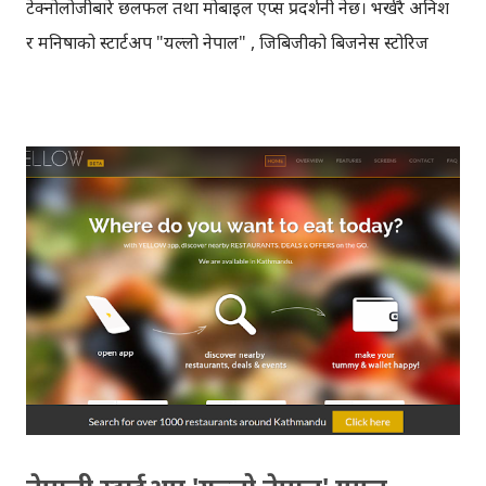
टेक्नोलोजीबारे छलफल तथा मोबाइल एप्स प्रदर्शनी हुनेछ। भर्खरै अनिश
र मनिषाको स्टार्टअप "यल्लो नेपाल" , जिबिजीको बिजनेस स्टोरिज
कम्पिटिसनको फाइनलमा पुगेकोछ। कार्यक्रममा आज यही यल्लो
नेपाल, एप्स झोला, पिकोभिको, नेपाली पात्रो, एनलोकेट लगायत विविध
कम्पनीहरुले आफ्नो कथा सुनाउनेछन् । नेपालमा गुगल बिजनेस ग्रुपले
के गर्दैछ, नेपालमा एन्ड्रोइडको अवस्था कस्तो छ, गुगलले अनलाइनमा
आएका बिजनेसहरुलाई अघि बढ्न कसरी सहयोग गर्छ, गुगल
टेक्नोलोजी प्रयोग गरेर अहिले के के भइरहेकोछ, नेपालमा कुन कुन
अनलाइन बिजनेस आएकाछन्/आउँदैछन् आदि विविध विषयहरुमा
छलफल हुनेछ। कार्यक्रममा गुगलका तर्फबाट, दक्षिण-पूर्वी एसियाको
कार्यक्रम हेर्ने इरिका ह्यान्सनको उपस्थिति हुनेछ । यसका साथै,
कार्यक्रममा सर्वसाधारणलाई मोबाइल एप्सहरुको जानकारी दिनको
लागि मोबाइल एप्सहरुको प्रदर्शनी राखिएकोछ। कार्यक्रमबारे अधिक
जानकारीको लागि जिबिजी काठम...