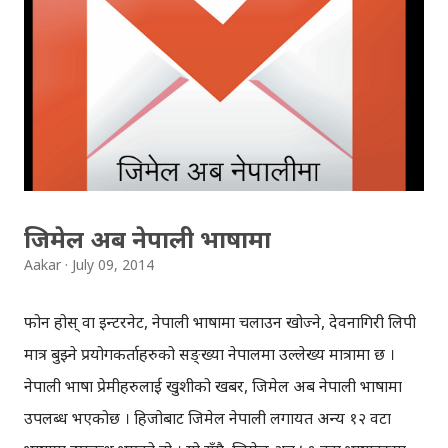
फाइनलिस्टबाट ३ वटा उत्कृष्ट स्टार्टअप पब्लिक भोटिङबाट छान्नेछ ।
छानिएका ३ उत्कृष्ट स्टार्टअपले गुगलबाट ५ हजार डलरको फन्डिङ
पाउनेछन्, जसले स्टार्टअपलाई अघि बढ्न ठूलो भरथेग गर्नेछ । नेपालमा
स्टार्टअपको कल्चर भर्खर भर्खर सुरु भएको समयमा, गुगल जस्ता ठूलो
कम्पनीले साना लोकल कम्पनीलाई यसरी प्रोत्साहन गर्नु स्वागतयोग्य
कुरा हो । तर गुगलका...
जिमेल अब नेपाली भाषामा
Aakar
July 09, 2014
फोन होस् वा इन्टरनेट, नेपाली भाषामा चलाउन खोज्ने, देवनागिरी लिपी
मात्र बुझ्ने प्रयोगकर्ताहरुको सङ्ख्या नेपालमा उल्लेख्य मात्रामा छ ।
नेपाली भाषा प्रेमीहरुलाई खुशीको खबर, जिमेल अब नेपाली भाषामा
उपलब्ध भएकोछ । हिजोबाट जिमेल नेपाली लगायत अन्य १२ वटा