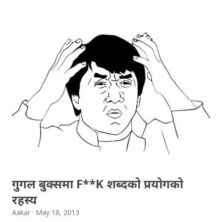
गुगलको ल्याब "गुगल एक्स" ले "लुन" नामक प्रोजेक्ट सुरु गरेकोछ ।
"लुन" प्रोजेक्ट अन्तर्गत, गुगलले बेलुनको माध्यमबाट इन्टरनेट सबैको
घर घरमा पुर्याउने योजना ल्याएकोहो । बेलुनबाट इन्टरनेट, कुरा जोक झैँ
लाग्न सक्छ, तर गुगलको प्रयोग सफल भएको खण्डमा केही वर्षभित्रैमा
हामीले पनि बेलुन इन्टरनेट चलाउन सक्नेछौँ । गुगलका बेलुनहरु
पृथ्वीको सतह भन्दा करिब २० किलोमिटर माथि रहनेछन् र हामीले
साविकको स्थितिमा थ्रीजी सरहको इन्टरनेट स्पिड पाउनेछौँ । पृथ्वीको
सतहभन्दा करिब २० किलोमिटर माथि रहने र बेलुनहरु आकाशमा
घुमिरहने भएका कारण, पृथ्वीको जुनसुकै ठाउँबाट सहज तरिकाले
इन्टरनेट ...
गुगल बुक्समा F**K शब्दको प्रयोगको
रहस्य
Aakar
May 18, 2013