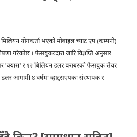
लाखौँ खर्च गरिरहेकाछन् तर वास्तविकतामा उनीहरु
 नहुनुमा केही फरक छैन । ब्रान्ड तथा कम्पनीहरुले
मिलियन प्रयोगकर्ता भएको मोबाइल च्याट एप (कम्पनी)
ोषणा गरेकोछ । फेसबुकव्दारा जारि विज्ञप्ति अनुसार
लर 'क्यास' र १२ बिलियन डलर बराबरको फेसबुक सेयर
डलर आगामी ४ वर्षमा व्हाट्सएपका संस्थापक र
मा दिनेछ । @aakarpost १९ बिलीयन डलर भन्या १९
 ४ बर्षको बजेट ;) — Akur Rimal (@fluctuating)
यता भएका खरिदहरु मध्ये फेसबुक र व्हाट्सएपको
ले गुगल, फेसबुक, माइक्रोसफ्ट, याहु आदिले खरिद गरेको
ुँदै किन? [समाधान सहित]