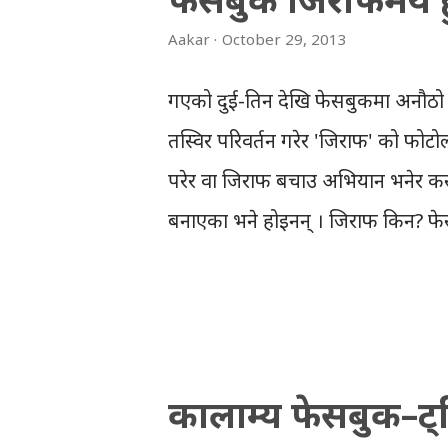
कम्पनीहरुबारे यसरी यसलाई हिसाब गरेका
Aakar
October 29, 2013
टम्लर = १९ इन्स्टाग्राम = २१ भाइ
2 Skype = 21 Viber = 19 Insta
गएको दुई-तिन देखि फेसबुकमा अनौठो 
(@aakarpost) February 19, 2014 फे
तस्विर परिवर्तन गरेर 'जिराफ' को फोट
ह्वाट्सएपकै ब्रा...
परेर वा जिराफ बचाउ अभियान भनेर कसै
बनाएका भने होइनन् । जिराफ किन? फेसब
प्रश्नकर्ताले उक्त प्रश्नको जवाफ आफूल
भएको खण्डमा केही गर्नुप्रदैन तर उत्त
जिराफको तस्विर राख्नुपर्छ । अनि खे
फोटोलाई केही समयको लागि आफ्नो प्रोफाइ
कालाम्य फेसबुक–ट्
अत: फेसबुक जिराफमय बनेकोछ । प्रश्न 