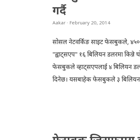
गर्दै
ल्याउन कम्पनीहरु फेसबुक विज्ञापनमा 
'फेक' लाइक किनिरहेकाछन् जसको हुनु र
Aakar
February 20, 2014
जा...
सोसल नेटवर्किङ साइट फेसबुकले, ४५० 
"ह्वाट्सएप" १६ बिलियन डलरमा किन्ने घ
फेसबुकले व्हाट्सएपलाई ४ बिलियन ड
दिनेछ। यसबाहेक फेसबुकले ३ बिलियन 
कर्मचारीहरुलाई फेसबुक स्टकको रुप
खर्ब नेपाली रूपैया, लगभग नेपालको
February 20, 2014 विगत केही समय
डिल सबैभन्दा ठूलो हो । ट्विटरमा हामी
फेसबुक जिराफमय ह