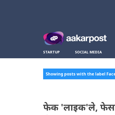
Twitter
Fa
STARTUP
SOCIAL MEDIA
P
Showing posts with the label
Fac
o
s
t
फेक 'लाइक'ले, फेसबु