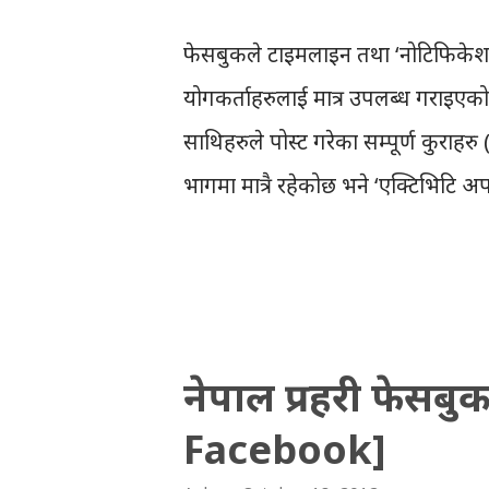
जानकारीहरुलाई, फेसबुकले केही सरलीक
फेसबुकले टाइमलाइन तथा ‘नोटिफिकेशन
प्रयोगकर्ताहरुलाई मात्र उपलब्ध गरा
साथिहरुले पोस्ट गरेका सम्पूर्ण कुराहरु
भागमा मात्रै रहेकोछ भने ‘एक्टिभिटि अपड
‘प्लेसेज’ (Places) लगायतका अपडेटह
अहिलेसम्म टाइमलाइनको दुवै साइडमा आफ
पोस्टहरु टाइमलाइनको वायाँ साइडमा मा
पनि परिक्षण गर्दैछ । हाललाई नोटिफिकेशन
नेपाल प्रहरी फेसब
पेजको दायाँ साइडको माथिल्लो भाग
Facebook]
सर्चवारमा पनि थोरै परिवर्तन हुनपुगेक