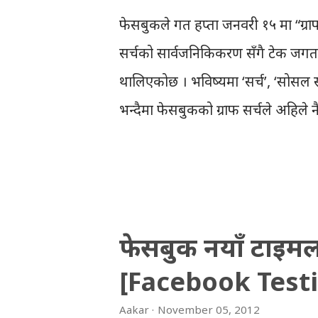
नेताहरु जाग्नुपर्छ । लोकमान नियुक्ती
फेसबुकले गत हप्ता जनवरी १५ मा “ग्रा
दिनुभन्दा, आफ्ना पार्टि कार्यालय घेरा...
सर्चको सार्वजनिकिकरण सँगै टेक जगतमा फ
थालिएकोछ । भविष्यमा ‘सर्च’, ‘सोसल सर
भन्दैमा फेसबुकको ग्राफ सर्चले अहिले न
‘फेसबुकको लाइक’ र ‘गुगलको प्लसवान’ 
सिग्नल भएका कारण पनि गुगल सर्च र फेस
अत्यु्क्ति नहोला । वेब सर्च र ग्राफ स
पनि गरेकोछ । फेसबुकले वेव सर्चको जि
फेसबुक नयाँ टाइमला
फेसबुक ग्राफ सर्चका पक्ष विपक्षमा 
[Facebook Test
फेसबुक ग्राफ सर्च चलाउँदाका केही कुरा
अत्यन्तै नौलो र आश्चार्यजनक कुरा होइ
Aakar
November 05, 2012