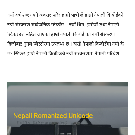
नयाँ वर्ष २०१९ को अवसर पारेर हाम्रो पात्रो ले हाम्रो नेपाली किबोर्डको
नयाँ संस्करण सार्वजनिक गरेकोछ । नयाँ थिम, इमोजी तथा नेपाली
स्टिकरहरु सहित आएको हाम्रो नेपाली किबोर्ड को नयाँ संस्करण
हिजोबाट गुगल प्लेस्टोरमा उपलब्ध छ । हाम्रो नेपाली किबोर्डमा नयाँ के
छ? स्टिकर हाम्रो नेपाली किबोर्डको नयाँ संस्करणमा नेपाली परिवेश
झल्काउने विभिन्न नेपाली पात्रहरु सहितको स्टिकरहरु राखिएकोछ ।
मेसेन्जर, भाइबर, ह्वाट्सएप, स्काइप, टेलिग्राम, फेसबुक, ट्विटर,
इन्स्टाग्राम आदि जुनसुकै एप्लिकेशनमा पनि प्रयोग गर्न मिल्ने यी नेपाली
स्टिकरहरुले प्रयोगकर्तालाई नयाँ अनुभव दिनेछ । नेपाली पारा, हाम्रो
साथी, नयाँ वर्ष, संगी, हाम्रो कान्छा, हाम्रो कान्छी, नक्कली, र बौचा व
मैचासमेत गरी आठ किसिमका स्टिकरहरु समावेश गरिएकोछ । हाम्रो
नेपाली किबोर्डको इमोजी खण्डमा गएर यी स्टिकरहरु प्रयोग गर्न
सकिन्छ । थिम हाम्रो नेपाली किबोर्डको यस संस्करणमा नयाँ किबोर्ड