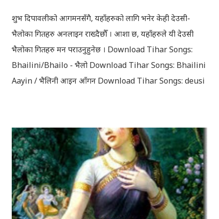
शुभ दिपावलीको आगमनसँगै, यहाँहरुको लागि भनेर केही देउसी-
भैलोका गितहरु अनलाइन राख्दैछौँ । आशा छ, यहाँहरुले यी देउसी
भैलोका गितहरु मन पराउनुहुनेछ । Download Tihar Songs:
Bhailini/Bhailo - भैलो Download Tihar Songs: Bhailini
Aayin / भैलिनी आइन आँगन Download Tihar Songs: deusi
re / देउसी रे Download Tihar Song: tiharai aayo lau
jhilimili / तिहारै आयो लौ झिलिमिली Download Tihar
Songs: diyo baali sanjh ko / दियो बाली साँझ को
Download: Tihar Dhun (Deusi,Bhailo)/ तिहार धुन(देउसी
भैलो)- सुरसुधा नोट: यी अपलोड गरिएका गितसंगितहरु व्यावसायिक
प्रायोजनको लागि प्रयोग नगर्न आग्रह गर्दछौँ । इन्टरनेटमा भेटिएका
गितहरुलाई हामीले यहाँ एकै ठाउँमा सजिलोको लागि राखिदिएको मात्र
हौँ । तपाई यदि यी गित संगितको सर्जक हुनुहुन्छ र गित संगित यहाँबाट