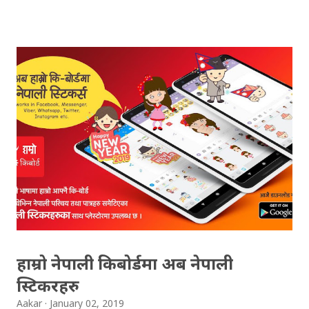
(OCE) Sanothimi, Bhaktapur. We have uploaded SLC
Result 2066 in .pdf , .txt and in .zip file format for you.
Download the file and search your ‘symbol number’.
Congratulations to all, who passed SLC this year. And
if you want to see your results with marks then, you
can follow THT (symbol no. and birth date required).
Download SLC Result 2066/2067 (2009-2010) :
REGULAR: EXEMPTED: Distinction --------------- First
division First division Second Division Second
Division Third Division Third Division Withheld
Withheld ...
हाम्रो नेपाली किबोर्डमा अब नेपाली
स्टिकरहरु
Aakar
January 02, 2019