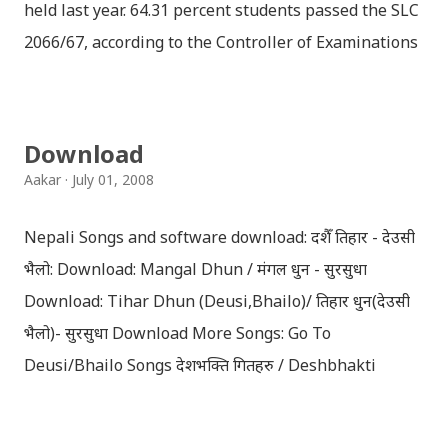
held last year. 64.31 percent students passed the SLC
2066/67, according to the Controller of Examinations
(OCE) Sanothimi, Bhaktapur. We have uploaded SLC
Result 2066 in .pdf , .txt and in .zip file format for you.
Download the file and search your ‘symbol number’.
Download
Congratulations to all, who passed SLC this year. And
Aakar
July 01, 2008
if you want to see your results with marks then, you
can follow THT (symbol no. and birth date required).
Nepali Songs and software download: दशैँ तिहार - देउसी
Download SLC Result 2066/2067 (2009-2010) :
भैलो: Download: Mangal Dhun / मंगल धुन - सुरसुधा
REGULAR: EXEMPTED: Distinction --------------- First
Download: Tihar Dhun (Deusi,Bhailo)/ तिहार धुन(देउसी
division First division Second Division Second
भैलो)- सुरसुधा Download More Songs: Go To
Division Third Division Third Division Withheld
Deusi/Bhailo Songs देशभक्ति गितहरु / Deshbhakti
Withheld ...
Download Patriotic Nepali Song: नेपाली नेपाल को माया छ
कि छैन / nepali nepal ko maya chha ki chhaina - Gopal