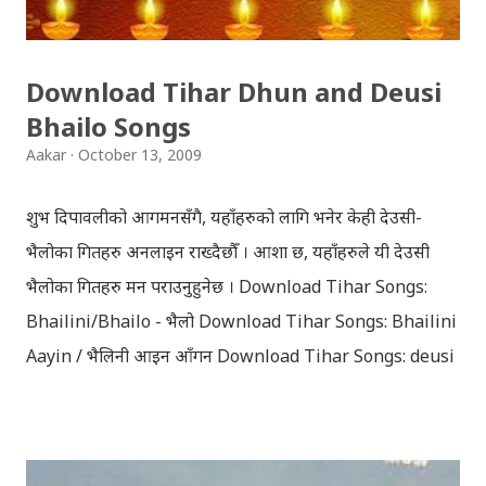
Vindraban. Radha waits for Krishna to arrive but he
seldom does. She is stubborn to go meet Krishna.
Download Tihar Dhun and Deusi
Later she sets out as a Yogini in a long voyage to
Bhailo Songs
search self, leaving her parents. She is accompanied
Aakar
October 13, 2009
by her friend Bisakha everywhere she went. Radha
faces...
शुभ दिपावलीको आगमनसँगै, यहाँहरुको लागि भनेर केही देउसी-
भैलोका गितहरु अनलाइन राख्दैछौँ । आशा छ, यहाँहरुले यी देउसी
भैलोका गितहरु मन पराउनुहुनेछ । Download Tihar Songs:
Bhailini/Bhailo - भैलो Download Tihar Songs: Bhailini
Aayin / भैलिनी आइन आँगन Download Tihar Songs: deusi
re / देउसी रे Download Tihar Song: tiharai aayo lau
jhilimili / तिहारै आयो लौ झिलिमिली Download Tihar
Songs: diyo baali sanjh ko / दियो बाली साँझ को