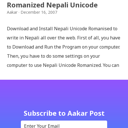
Romanized Nepali Unicode
Aakar
December 16, 2007
Download and Install Nepali Unicode Romanised to
write in Nepali all over the web. First of all, you have
to Download and Run the Program on your computer.
Then, you have to do some settings on your
computer to use Nepali Unicode Romanized. You can
download Nepali Unicode Romanized from the
Madan Puraskar Pustakalaya website for free.
Install Nepali Unicode Romanized in Windows XP:
Install: Run setup file; Go to control Panel; Open
Language and Regional settings; Open Regional
Subscribe to Aakar Post
Language Options; Go to Language Options & tick on