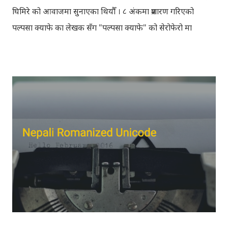
घिमिरे को आवाजमा सुनाएका थियौँ । ८ अंकमा प्रशारण गरिएको
पल्पसा क्याफे का लेखक सँग "पल्पसा क्याफे" को सेरोफेरो मा
गरिएको कुराकानी राख्ने योजना हाम्रो थियो तर अन्तरवार्ता को रेकर्ड
अहिले फेला पार्न नसकिएकोले प्रशारण गर्न असमर्थ भएका छौँ, पछि
भेटिएको खण्डमा हामी अवश्य पनि राख्ने नै छौँ । हामीले भनिरहनुपर्दैन,
पल्पसा क्याफे एक उत्कृष्ट उपन्यास हो जसलाई ऐतिहासिक दस्तावेज
भन्दा पनि फरक नपर्ला । रेडियोवाचन को शृंखला मा यी सम्पुर्ण अंकहरु
उपलब्ध गराइदिनुहुने अच्युत घिमिरेलाई धेरै धेरै धन्यवाद । पल्पसा
क्याफे त सुनिसकियो, तर यहाँहरु ले पल्पसा क्याफेलाई कसरी
मुल्यांङ्कन गर्नुभयो थाहा छैन । खैर कुरो जेसुकै होस्, आज यहाँ म केही
साथिहरुको ब्लगमा प्रकाशित "पल्पसा क्याफे" बारे गरिएको टिप्पणीहरु
सहित उपस्थित भएको छु । साथिहरुको ब्लगमा प्रकाशित भइसकेका
कुराहरुलाई एकै ठाउँमा समेट्न...