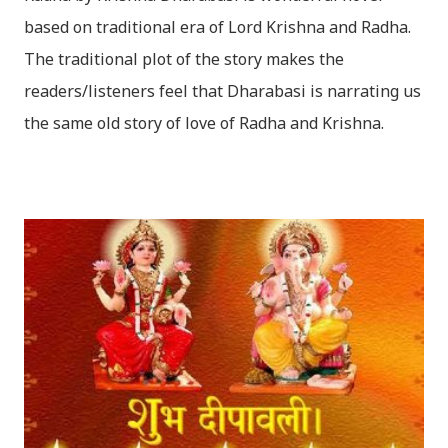
based on traditional era of Lord Krishna and Radha.
The traditional plot of the story makes the
readers/listeners feel that Dharabasi is narrating us
the same old story of love of Radha and Krishna.
However , the story based on the traditional plot it
portrays the modern era in a dramatic way such that
it speaks of so many hidden things that we will be
amazed while ending it up. Radha and Krishna are
the eternal lovers. Lord Krishna and Radha are
together since childhood. But in teenage they are
separated (as in the traditional story) and Lord
Krishna has to go away leaving Vindraban for
fulfilling the task for which he has taken birth.This
brings tragedy to Radha and all the people in