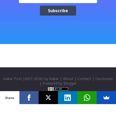
check box (install files..... Thai, instal....east
Asian...languages): Click apply-it might ask for
windows CD: Insert CD or you can directly copy
"i386" files too; And install all: then you have done;
Click for details; Then click add a tab; A new popup
will appear: Select "Sanskrit" in the first box; Select
"Nepali unicode (romanized)" in second box; Click
"ok"; You have successfully installed it; P...
Aakar Post
(2007-
2026) by
Aakar
|
About
|
Contact
|
Disclosure
| Powered by
Blogger
Shares