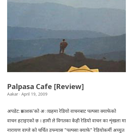
Download: Tihar Dhun (Deusi,Bhailo)/ तिहार धुन(देउसी
भैलो)- सुरसुधा नोट: यी अपलोड गरिएका गितसंगितहरु व्यावसायिक
प्रायोजनको लागि प्रयोग नगर्न आग्रह गर्दछौँ । इन्टरनेटमा भेटिएका
गितहरुलाई हामीले यहाँ एकै ठाउँमा सजिलोको लागि राखिदिएको मात्र
हौँ । तपाई यदि यी गित संगितको सर्जक हुनुहुन्छ र गित संगित यहाँबाट
हटाउनुपर्ने भए जानकारी गराउनुहोला । फेरी एकपटक शुभ दिपावलीको
हार्दिक मंगलमय शुभकामना व्यक्त गर्दछौँ ।
Palpasa Cafe [Review]
Aakar
April 19, 2009
अपडेट: प्रकाशक'को अाग्रहमा रेडियो वाचनबाट पल्पसा क्याफेको
वाचन हटाइएको छ । हामी ले विगतका केही रेडियो वाचन का शृंखला मा
नारायण वाग्ले को चर्चित उपन्यास "पल्पसा क्याफे" रेडियोकर्मी अच्युत