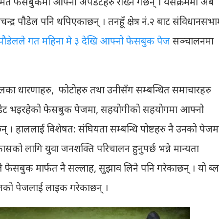
त फेसबुकमा आफ्ना अपडेटहरु राख्ने गर्छन् । यसैक्रममा अब
चन्द्र पौडेल पनि थपिएकाछन् । तनहूँ क्षेत्र नं.२ बाट संविधानसभा
र पौडेलले गत महिना मे ३ देखि आफ्नो फेसबुक पेज
सञ्चालनमा
डेलका धारणाहरु, फोटोहरु तथा उनीसँग सम्बन्धित समाचारहरु
पडेट भइरहेको फेसबुक पेजमा, सहयोगीको सहयोगमा आफ्नो
छन् । हाललाई विशेषत: संघियता सम्बन्धि पोष्टहरु नै उनको पेजम
सको लागि युवा जनशक्ति परिचालन हुनुपर्छ भन्ने मान्यता
ेसबुक मार्फत नै सल्लाह, सुझाव लिने पनि गरेकाछन् । यो ब्
डेलको पेजलाई लाइक गरेकाछन् ।