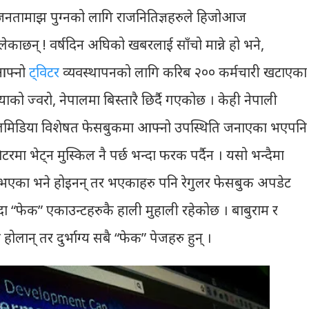
जनतामाझ पुग्नको लागि राजनितिज्ञहरुले हिजोआज
काछन् ! वर्षदिन अघिको खबरलाई साँचो मान्ने हो भने,
 आफ्नो
ट्विटर
व्यवस्थापनको लागि करिब २०० कर्मचारी खटाएका
 ज्वरो, नेपालमा बिस्तारै छिर्दै गएकोछ । केही नेपाली
सोसलमिडिया विशेषत फेसबुकमा आफ्नो उपस्थिति जनाएका भएपनि
टरमा भेट्न मुस्किल नै पर्छ भन्दा फरक पर्दैन । यसो भन्दैमा
ै नभएका भने होइनन् तर भएकाहरु पनि रेगुलर फेसबुक अपडेट
ा “फेक” एकाउन्टहरुकै हाली मुहाली रहेकोछ । बाबुराम र
ोलान् तर दुर्भाग्य सबै “फेक” पेजहरु हुन् ।