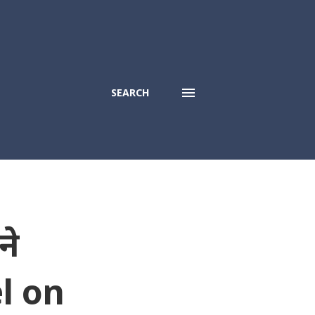
SEARCH
ने
l on