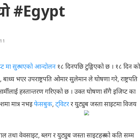
ियो #Egypt
011
्ट मा सुरु भएको आन्दोलन
१८ दिनपछि टुङ्गिएको छ । १८ दिन को
ध्य भएर उपराष्ट्रपति ओमार सुलेमान ले घोषणा गरे, राष्ट्रपति
 आर्मीलाई हस्तान्तरण गरिएको छ । उक्त घोषणा सँगै इजिप्ट का
ेशमा मात्र नभइ
फेसबुक
,
ट्विटर
र यु्ट्युब जस्ता साइटमा विजय
ल तथा वेवसाइट, ब्लग र युट्युब जस्ता साइटहरु को कति सम्म