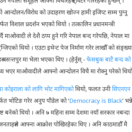
ाउने नेपाली समूहले आफ्ना विचारहरु ट्विटर गरिरहेका हुन्छन् ।
आन्दोलन/विरोध को उदाहरण खोज्न हामी इजिप्ट सम्म पुग्नु
र्फत विशाल प्रदर्शन भएको थियो । तत्कालिन प्रधानमन्त्री
ै माओवादी ले देशै ठप्प हुने गरि नेपाल बन्द गरेपछि, नेपाल मा
न्जिएको थियो । एउटा इभेन्ट पेज निर्माण गरेर लाखौँ को संङ्ख्य
वसन्तपुर मा भेला भएका थिए । (हेर्नुस् -
फेसबुक बाटै बन्द को
्य भएर माओवादीले आफ्नो आन्दोलन विचै मा रोक्नु परेको थियो
धा कोइराला को लागि भोट मागिएको
थियो, फलत उनी
सिएनएन
ार्फत भोटिङ गरेर अनुप पौडेल को ‘
Democracy is Black
’ भन्न
्कृष्ट बनेको थियो । अनि ७ महिना सम्म देशमा नयाँ सरकार नबन्दा
्फत जनताहरुले आफ्ना आक्रोश पोखिरहेका थिए । अनि काठमाडौँ मै