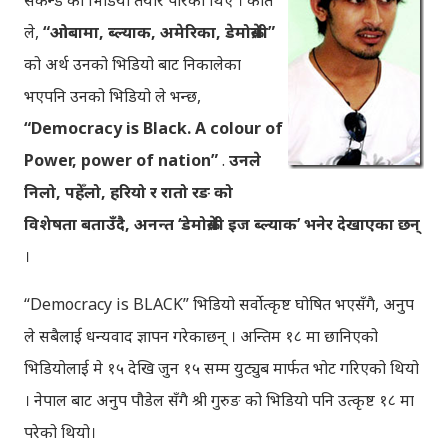
सेकेन्ड को भिडियो तयार पारेका थिए । कति
ले,
“ओबामा, ब्ल्याक, अमेरिका, डेमोक्रेसी”
को अर्थ उनको भिडियो बाट निकालेका
भएपनि उनको भिडियो ले भन्छ,
“Democracy is Black. A colour of
Power, power of nation”
.
उनले
निलो, पहेँलो, हरियो र रातो रङ को
विशेषता बताउँदै, अनन्त ‘डेमोक्रेसी इज ब्ल्याक’ भनेर देखाएका छन्
।
“Democracy is BLACK” भिडियो सर्वोत्कृष्ट घोषित भएसँगै, अनुप
ले सबैलाई धन्यवाद ज्ञापन गरेकाछन् । अन्तिम १८ मा छानिएको
भिडियोलाई मे १५ देखि जुन १५ सम्म युट्युब मार्फत भोट गरिएको थियो
। नेपाल बाट अनुप पौडेल सँगै श्री गुरुङ को भिडियो पनि उत्कृष्ट १८ मा
परेको थियो।