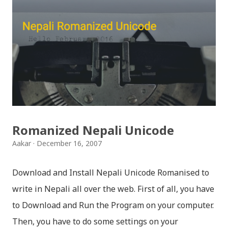
if you want to see your results with marks then, you
can follow THT (symbol no. and birth date required).
Download SLC Result 2066/2067 (2009-2010) :
REGULAR: EXEMPTED: Distinction --------------- First
division First division Second Division Second
Division Third Division Third Division Withheld
Withheld ...
Romanized Nepali Unicode
Aakar
December 16, 2007
Download and Install Nepali Unicode Romanised to
write in Nepali all over the web. First of all, you have
to Download and Run the Program on your computer.
Then, you have to do some settings on your