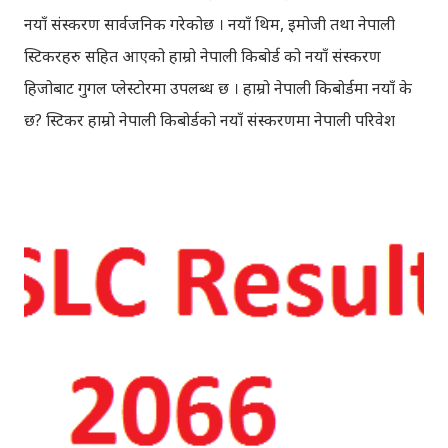
नयाँ संस्करण सार्वजनिक गरेकोछ । नयाँ थिम, इमोजी तथा नेपाली
स्टिकरहरु सहित आएको हाम्रो नेपाली किबोर्ड को नयाँ संस्करण
हिजोबाट गुगल प्लेस्टोरमा उपलब्ध छ । हाम्रो नेपाली किबोर्डमा नयाँ के
छ? स्टिकर हाम्रो नेपाली किबोर्डको नयाँ संस्करणमा नेपाली परिवेश
झल्काउने विभिन्न नेपाली पात्रहरु सहितको स्टिकरहरु राखिएकोछ ।
मेसेन्जर, भाइबर, ह्वाट्सएप, स्काइप, टेलिग्राम, फेसबुक, ट्विटर,
इन्स्टाग्राम आदि जुनसुकै एप्लिकेशनमा पनि प्रयोग गर्न मिल्ने यी नेपाली
स्टिकरहरुले प्रयोगकर्तालाई नयाँ अनुभव दिनेछ । नेपाली पारा, हाम्रो
साथी, नयाँ वर्ष, संगी, हाम्रो कान्छा, हाम्रो कान्छी, नक्कली, र बौचा व
मैचासमेत गरी आठ किसिमका स्टिकरहरु समावेश गरिएकोछ । हाम्रो
नेपाली किबोर्डको इमोजी खण्डमा गएर यी स्टिकरहरु प्रयोग गर्न
सकिन्छ । थिम हाम्रो नेपाली किबोर्डको यस संस्करणमा नयाँ किबोर्ड
थिम पनि थपिएको छ । हाम्रो नेपाली किबोर्डको सेटिङमा गएर आफूलाई
मन पर्ने थिम छान्न सकिन्छ । डार्क तथा लाइट गरेर हाललाई दुई