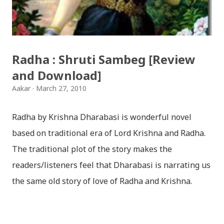
हार्दिक मंगलमय शुभकामना व्यक्त गर्दछौँ ।
Radha : Shruti Sambeg [Review
and Download]
Aakar
March 27, 2010
Radha by Krishna Dharabasi is wonderful novel
based on traditional era of Lord Krishna and Radha.
The traditional plot of the story makes the
readers/listeners feel that Dharabasi is narrating us
the same old story of love of Radha and Krishna.
However , the story based on the traditional plot it
portrays the modern era in a dramatic way such that