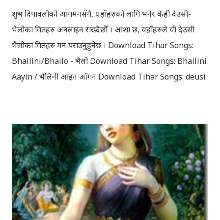
शुभ दिपावलीको आगमनसँगै, यहाँहरुको लागि भनेर केही देउसी-
भैलोका गितहरु अनलाइन राख्दैछौँ । आशा छ, यहाँहरुले यी देउसी
भैलोका गितहरु मन पराउनुहुनेछ । Download Tihar Songs:
Bhailini/Bhailo - भैलो Download Tihar Songs: Bhailini
Aayin / भैलिनी आइन आँगन Download Tihar Songs: deusi
re / देउसी रे Download Tihar Song: tiharai aayo lau
jhilimili / तिहारै आयो लौ झिलिमिली Download Tihar
Songs: diyo baali sanjh ko / दियो बाली साँझ को
Download: Tihar Dhun (Deusi,Bhailo)/ तिहार धुन(देउसी
भैलो)- सुरसुधा नोट: यी अपलोड गरिएका गितसंगितहरु व्यावसायिक
प्रायोजनको लागि प्रयोग नगर्न आग्रह गर्दछौँ । इन्टरनेटमा भेटिएका
गितहरुलाई हामीले यहाँ एकै ठाउँमा सजिलोको लागि राखिदिएको मात्र
हौँ । तपाई यदि यी गित संगितको सर्जक हुनुहुन्छ र गित संगित यहाँबाट
हटाउनुपर्ने भए जानकारी गराउनुहोला । फेरी एकपटक शुभ दिपावलीको