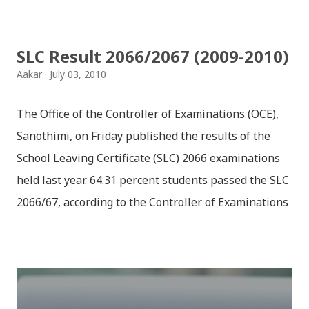
डिजाइनमा किबोर्ड थिम उपलब्ध छ । चलनचल्तिको “ब...
SLC Result 2066/2067 (2009-2010)
Aakar
July 03, 2010
The Office of the Controller of Examinations (OCE),
Sanothimi, on Friday published the results of the
School Leaving Certificate (SLC) 2066 examinations
held last year. 64.31 percent students passed the SLC
2066/67, according to the Controller of Examinations
(OCE) Sanothimi, Bhaktapur. We have uploaded SLC
Result 2066 in .pdf , .txt and in .zip file format for you.
Download the file and search your ‘symbol number’.
Congratulations to all, who passed SLC this year. And