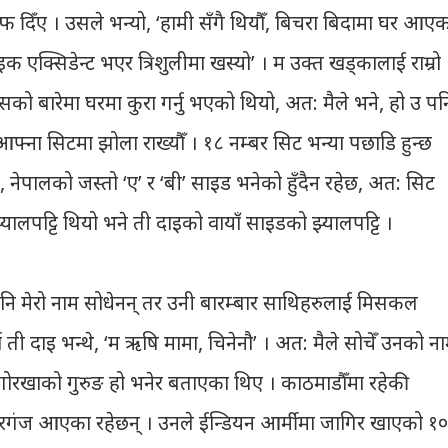
जवाफ दिँए । उसले भन्यो, ‘हामी सँगै थियौँ, बिचरा बिदामा घर आए
ाइक एक्सिडेन्ट भएर त्रिशुलीमा खस्यो’ । म उक्त खड्कालाई राम्रो
सको बारेमा घरमा कुरा गर्नु भएको थियो, अत: मैले भने, हो उ पन
आफ्ना सिटमा झोला राख्यौँ । १८ नम्बर सिट भन्या पछाडि हुन्छ
 नेपालको जस्तो ‘ए’ र ‘बी’ साइड भनेको हुँदैन रहेछ, अत: सिट
्यालपट्टि थियो भने ती दाइको वायाँ साइडको झ्यालपट्टि ।
पनि मेरो नाम सोधेनन् तर उनी बारम्बार साथिहरुलाई मिसकल
दा ती दाइ भन्थे, ‘म ऋषि मामा, चिनेनौ’ । अत: मैले सोचेँ उनको न
गोरखाको गुरुङ हो भनेर बताएका थिए । काठमाडौँमा रहेकी
ै बिरगंज आएका रहेछन् । उनले ईन्डियन आर्मीमा जागिर खाएको १०