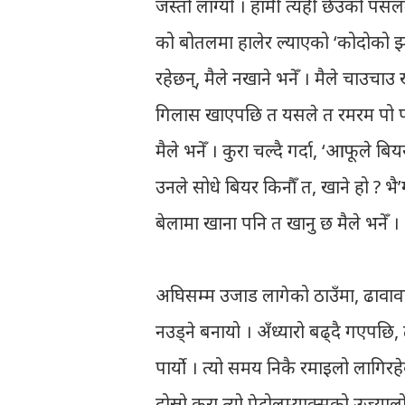
जस्तो लाग्यो । हामी त्यही छेउको पसल
को बोतलमा हालेर ल्याएको ‘कोदोको झो
रहेछन्, मैले नखाने भनेँ । मैले चाउचा
गिलास खाएपछि त यसले त रमरम पो पार्छ
मैले भनेँ । कुरा चल्दै गर्दा, ‘आफूले बियर
उनले सोधे बियर किनौँ त, खाने हो ? भै’
बेलामा खाना पनि त खानु छ मैले भनेँ ।
अघिसम्म उजाड लागेको ठाउँमा, ढावावाला
नउड्ने बनायो । अँध्यारो बढ्दै गएपछि,
पार्यो । त्यो समय निकै रमाइलो लागिरह
दोस्रो कुरा त्यो पेट्रोलम्याक्सको उज्