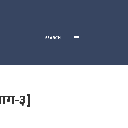
SEARCH
भाग-३]