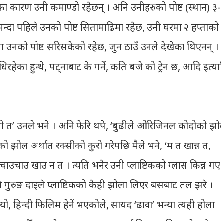
का कारण उनी कमाण्डो रहेछन् । अनि उनीहरुको पोष्ट (स्थान) ३
नुभन्दा पहिले उनको पोष्ट सितामाढिमा रहेछ, उनी घरमा २ हप्ताको
उँमा उनको पोष्ट सरिसकेको रहेछ, जुन ठाउँ उनले देखेका थिएनन् ।
का हुन्थे, पट्नाबाट के गर्ने, कति बजे को ट्रेन छ, आदि इत्या
ो भो त’ उनले भने । अनि फेरि थपे, ‘बुढीले ओरिजिनल कोदोको झ
को झोल अर्थात रक्सीको कुरो गरेपछि मैले भने, ‘म त खान्न त,
चाउचाउ खाउ न त । त्यति भनेर उनी प्लाष्टिकको ग्लास किन्न गए
 ती गुरुङ दाइले प्लाष्टिकको केही झोला लिएर बसबाट तल झरे ।
ो, हिन्दी फिलिम हेर्ने भएकोले, सायद ‘ढावा’ भन्या त्यही होला