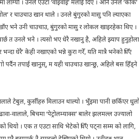
मा लाग्यौँ । उनले एउटा ‘वाइवाइ’ मलाई दिए । अनि उनले ‘कोक’
ल’ र चाउचाउ खान थाले । उनले बुंगुरको मासु पनि ल्याएका
उ खाँए भने उनी चाउचाउ, बुंगुरको मासु र लोकल खाइरहेका थिए ।
 त उनले भने । त्यसो भए धेरै नखानु है, अहिले झ्याप हुनुहोला
 भन्दा धेरै’ केही नखाएको भन्ने कुरा गरेँ, यति मात्रै भनेको थिँए
गो पर्दैन तपाई खानुस्, म यही चाउचाउ खान्छु, अहिले बस हिँड्ने
ले टेबुल, कुर्सीहरु मिलाउन थाल्यो । भुँइमा पानी छर्किएर धुल
 ढावा-वालाले, बिचमा ‘पेट्रोलम्याक्स’ बालेर झलमल्ल उज्यालो
ेको थियो । एक त एउटा साथि भेटेको थिँए पट्ना सम्म को लागि,
यालोमा पुरै बसपार्क नै रमाइलो देखिएको थियो । उनीहरु भात