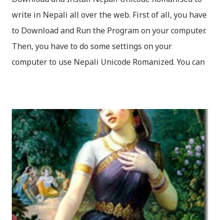
write in Nepali all over the web. First of all, you have
to Download and Run the Program on your computer.
Then, you have to do some settings on your
computer to use Nepali Unicode Romanized. You can
download Nepali Unicode Romanized from the
Madan Puraskar Pustakalaya website for free.
Install Nepali Unicode Romanized in Windows XP:
Install: Run setup file; Go to control Panel; Open
Language and Regional settings; Open Regional
Language Options; Go to Language Options & tick on
check box (install files..... Thai, instal....east
Asian...languages): Click apply-it might ask for
windows CD: Insert CD or you can directly copy
"i386" files too; And install all: then you have done;