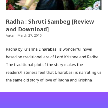
Click for details; Then click add a tab; A new popup
will appear: Select "Sanskrit" in the first box; Select
Radha : Shruti Sambeg [Review
"Nepali unicode (romanized)" in second box; Click
and Download]
"ok"; You have successfully installed it; P...
Aakar
March 27, 2010
Radha by Krishna Dharabasi is wonderful novel
based on traditional era of Lord Krishna and Radha.
The traditional plot of the story makes the
readers/listeners feel that Dharabasi is narrating us
the same old story of love of Radha and Krishna.
However , the story based on the traditional plot it
portrays the modern era in a dramatic way such that
it speaks of so many hidden things that we will be