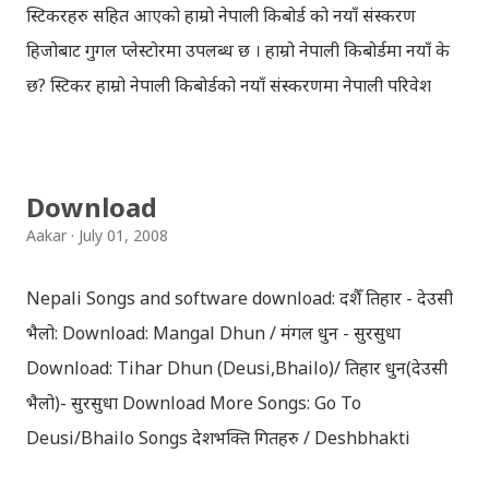
स्टिकरहरु सहित आएको हाम्रो नेपाली किबोर्ड को नयाँ संस्करण
हिजोबाट गुगल प्लेस्टोरमा उपलब्ध छ । हाम्रो नेपाली किबोर्डमा नयाँ के
छ? स्टिकर हाम्रो नेपाली किबोर्डको नयाँ संस्करणमा नेपाली परिवेश
झल्काउने विभिन्न नेपाली पात्रहरु सहितको स्टिकरहरु राखिएकोछ ।
मेसेन्जर, भाइबर, ह्वाट्सएप, स्काइप, टेलिग्राम, फेसबुक, ट्विटर,
इन्स्टाग्राम आदि जुनसुकै एप्लिकेशनमा पनि प्रयोग गर्न मिल्ने यी नेपाली
Download
स्टिकरहरुले प्रयोगकर्तालाई नयाँ अनुभव दिनेछ । नेपाली पारा, हाम्रो
Aakar
July 01, 2008
साथी, नयाँ वर्ष, संगी, हाम्रो कान्छा, हाम्रो कान्छी, नक्कली, र बौचा व
मैचासमेत गरी आठ किसिमका स्टिकरहरु समावेश गरिएकोछ । हाम्रो
Nepali Songs and software download: दशैँ तिहार - देउसी
नेपाली किबोर्डको इमोजी खण्डमा गएर यी स्टिकरहरु प्रयोग गर्न
भैलो: Download: Mangal Dhun / मंगल धुन - सुरसुधा
सकिन्छ । थिम हाम्रो नेपाली किबोर्डको यस संस्करणमा नयाँ किबोर्ड
Download: Tihar Dhun (Deusi,Bhailo)/ तिहार धुन(देउसी
थिम पनि थपिएको छ । हाम्रो नेपाली किबोर्डको सेटिङमा गएर आफूलाई
भैलो)- सुरसुधा Download More Songs: Go To
मन पर्ने थिम छान्न सकिन्छ । डार्क तथा लाइट गरेर हाललाई दुई
Deusi/Bhailo Songs देशभक्ति गितहरु / Deshbhakti
डिजाइनमा किबोर्ड थिम उपलब्ध छ । चलनचल्तिको “ब...
Download Patriotic Nepali Song: नेपाली नेपाल को माया छ