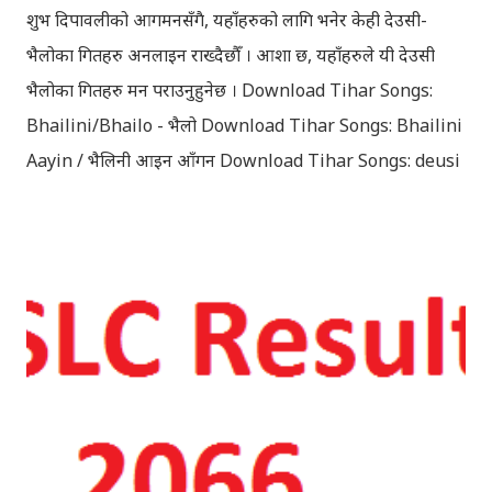
शुभ दिपावलीको आगमनसँगै, यहाँहरुको लागि भनेर केही देउसी-
भैलोका गितहरु अनलाइन राख्दैछौँ । आशा छ, यहाँहरुले यी देउसी
भैलोका गितहरु मन पराउनुहुनेछ । Download Tihar Songs:
Bhailini/Bhailo - भैलो Download Tihar Songs: Bhailini
Aayin / भैलिनी आइन आँगन Download Tihar Songs: deusi
re / देउसी रे Download Tihar Song: tiharai aayo lau
jhilimili / तिहारै आयो लौ झिलिमिली Download Tihar
Songs: diyo baali sanjh ko / दियो बाली साँझ को
Download: Tihar Dhun (Deusi,Bhailo)/ तिहार धुन(देउसी
भैलो)- सुरसुधा नोट: यी अपलोड गरिएका गितसंगितहरु व्यावसायिक
प्रायोजनको लागि प्रयोग नगर्न आग्रह गर्दछौँ । इन्टरनेटमा भेटिएका
गितहरुलाई हामीले यहाँ एकै ठाउँमा सजिलोको लागि राखिदिएको मात्र
हौँ । तपाई यदि यी गित संगितको सर्जक हुनुहुन्छ र गित संगित यहाँबाट
हटाउनुपर्ने भए जानकारी गराउनुहोला । फेरी एकपटक शुभ दिपावलीको