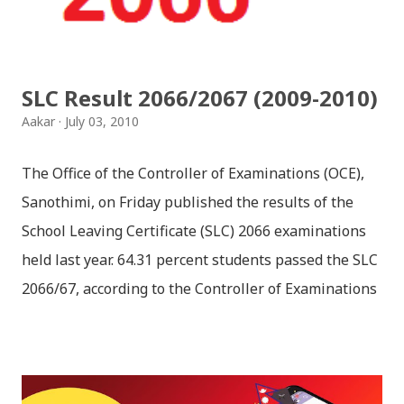
हार्दिक मंगलमय शुभकामना व्यक्त गर्दछौँ ।
SLC Result 2066/2067 (2009-2010)
Aakar
July 03, 2010
The Office of the Controller of Examinations (OCE),
Sanothimi, on Friday published the results of the
School Leaving Certificate (SLC) 2066 examinations
held last year. 64.31 percent students passed the SLC
2066/67, according to the Controller of Examinations
(OCE) Sanothimi, Bhaktapur. We have uploaded SLC
Result 2066 in .pdf , .txt and in .zip file format for you.
Download the file and search your ‘symbol number’.