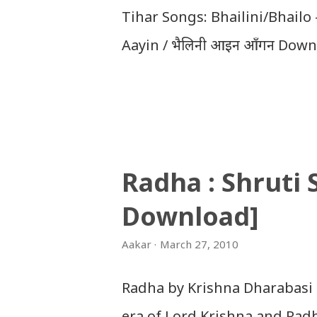
Tihar Songs: Bhailini/Bhailo 
Aayin / भैलिनी आइन आँगन Downl
Download Tihar Song: tiharai a
Download Tihar Songs: diyo ba
Download: Tihar Dhun (Deusi,Bha
अपलोड गरिएका गितसंगितहरु व्यावसायिक
Radha : Shruti
इन्टरनेटमा भेटिएका गितहरुलाई हामीले 
Download]
तपाई यदि यी गित संगितको सर्जक हुनुह
गराउनुहोला । फेरी एकपटक शुभ दिपावल
Aakar
March 27, 2010
Radha by Krishna Dharabasi 
era of Lord Krishna and Radha