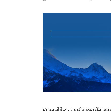
५) एनलोकेट
- तपाई काठमाडौँमा हुनु