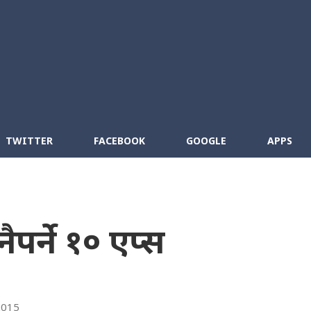
Skip to main content
cebook
RSS
TWITTER
FACEBOOK
GOOGLE
APPS
पर्ने १० एप्स
2015