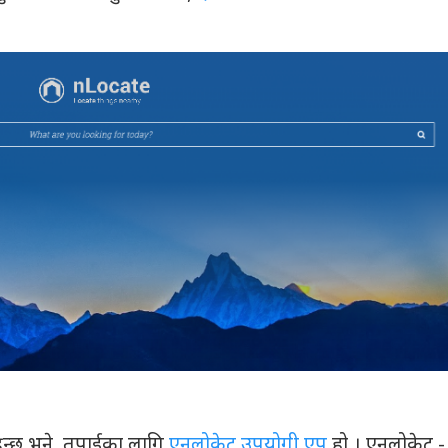
हुन्छ भने, तपाईका लागि
एनलोकेट उपयोगी एप
हो । एनलोकेट -