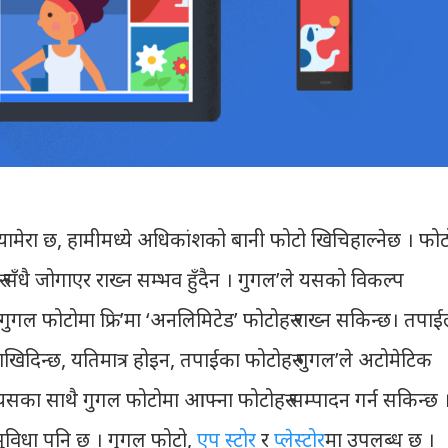
यामेरा छ, हामीमध्ये अधिकांशको बानी फोटो खिचिहाल्नेछ । फोट
 सँधै जोगाएर राख्न सम्भव हुँदैन । गुगल’ले यसको विकल्प
गल फोटोमा फ्रि’मा ‘अनलिमिटेड’ फोटोहरु राख्न सकिन्छ। तपाई
 राखिदिन्छ, यतिमात्र होइन, तपाईका फोटोहरु गुगल’ले अटोमेटिक
यसका साथै गुगल फोटोमा आफ्ना फोटोहरु सम्पादन गर्न सकिन्छ 
 सुविधा पनि छ । गुगल फोटो,
एप स्टोर
र
प्लेस्टोर
मा उपलब्ध छ ।