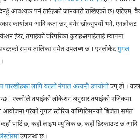
िनहुँ आवश्यक पर्ने ठाउँहरुको जानकारी राखिएको छ। एटिएम, बै
 सरकार कार्यालय आदि कता छन् भनेर खोज्नुपर्यो भने, एनलोकट
केशन हेरेर, तपाईको वरिपरिका कुराहरु तपाईलाई म्यापमा
र डाक्टरको समय तालिका समेत उपलब्ध छ । एनलोकेट
गुगल
 ।
ा पारखीहरुका लागि यल्लो नेपाल अत्यन्तै उपयोगी
एप् हो । यल्ल
सकिन्छ । एल्लो’ले तपाईको लोकेशन अनुसार तपाईको नजिकमा
गुगलले आयोजना गरेको गुगल स्टोरिज कम्पिटिसनको बिजेता समेत
 कहाँ पार्टि छ, कहाँ लाइभ म्युजिक छ, कहाँ डिस्काउन्ट छ आदि
लेस्टोरमा
उपलब्ध छ ।