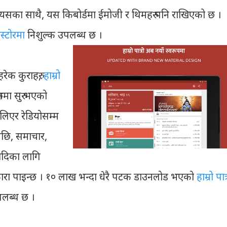
। यसका साथै, यस किबोर्डमा ईमोजी र थिमहरु पनि राखिएको छ ।
ेस्टोरमा
निशुल्क उपलब्ध छ ।
रेक कुराहरु,
हाम्रो
पमा सुरु भएको
ि लिएर रेडियोसम्म
खेपछि, समाचार,
आदिका लागि
छुटकारा पाइन्छ । १० लाख भन्दा धेरै पटक डाउनलोड भएको
हाम्रो पात
लब्ध छ ।