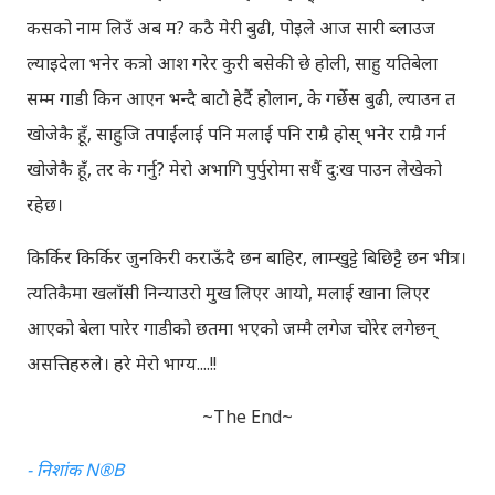
कसको नाम लिउँ अब म? कठै मेरी बुढी, पोइले आज सारी ब्लाउज
ल्याइदेला भनेर कत्रो आश गरेर कुरी बसेकी छे होली, साहु यतिबेला
सम्म गाडी किन आएन भन्दै बाटो हेर्दै होलान, के गर्छेस बुढी, ल्याउन त
खोजेकै हूँ, साहुजि तपाईंलाई पनि मलाई पनि राम्रै होस् भनेर राम्रै गर्न
खोजेकै हूँ, तर के गर्नु? मेरो अभागि पुर्पुरोमा सधैं दु:ख पाउन लेखेको
रहेछ।
किर्किर किर्किर जुनकिरी कराऊँदै छन बाहिर, लाम्खुट्टे बिछिट्टै छन भीत्र।
त्यतिकैमा खलाँसी निन्याउरो मुख लिएर आयो, मलाई खाना लिएर
आएको बेला पारेर गाडीको छतमा भएको जम्मै लगेज चोरेर लगेछन्
असत्तिहरुले। हरे मेरो भाग्य....!!
~The End~
- निशांक N®B