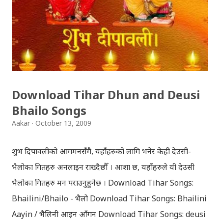
separated (as in the traditional story) and Lord
Krishna has to go away leaving Vindraban for
fulfilling the task for which he has taken birth.This
brings tragedy to Radha and all the people in
Vindraban. Radha waits for Krishna to arrive but he
seldom does. She is stubborn to go meet Krishna.
Download Tihar Dhun and Deusi
Later she sets out as a Yogini in a long voyage to
Bhailo Songs
search self, leaving her parents. She is accompanied
Aakar
October 13, 2009
by her friend Bisakha everywhere she went. Radha
faces...
शुभ दिपावलीको आगमनसँगै, यहाँहरुको लागि भनेर केही देउसी-
भैलोका गितहरु अनलाइन राख्दैछौँ । आशा छ, यहाँहरुले यी देउसी
भैलोका गितहरु मन पराउनुहुनेछ । Download Tihar Songs:
Bhailini/Bhailo - भैलो Download Tihar Songs: Bhailini
Aayin / भैलिनी आइन आँगन Download Tihar Songs: deusi