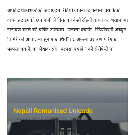
अपडेट: प्रकाशक'को अाग्रहमा रेडियो वाचनबाट पल्पसा क्याफेको
वाचन हटाइएको छ । हामी ले विगतका केही रेडियो वाचन का शृंखला मा
नारायण वाग्ले को चर्चित उपन्यास "पल्पसा क्याफे" रेडियोकर्मी अच्युत
घिमिरे को आवाजमा सुनाएका थियौँ । ८ अंकमा प्रशारण गरिएको
पल्पसा क्याफे का लेखक सँग "पल्पसा क्याफे" को सेरोफेरो मा
गरिएको कुराकानी राख्ने योजना हाम्रो थियो तर अन्तरवार्ता को रेकर्ड
अहिले फेला पार्न नसकिएकोले प्रशारण गर्न असमर्थ भएका छौँ, पछि
भेटिएको खण्डमा हामी अवश्य पनि राख्ने नै छौँ । हामीले भनिरहनुपर्दैन,
पल्पसा क्याफे एक उत्कृष्ट उपन्यास हो जसलाई ऐतिहासिक दस्तावेज
भन्दा पनि फरक नपर्ला । रेडियोवाचन को शृंखला मा यी सम्पुर्ण अंकहरु
उपलब्ध गराइदिनुहुने अच्युत घिमिरेलाई धेरै धेरै धन्यवाद । पल्पसा
क्याफे त सुनिसकियो, तर यहाँहरु ले पल्पसा क्याफेलाई कसरी
मुल्यांङ्कन गर्नुभयो थाहा छैन । खैर कुरो जेसुकै होस्, आज यहाँ म केही