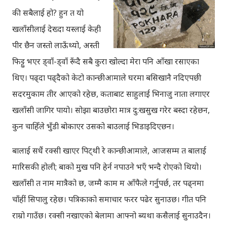
की सबैलाई हो? हुन त यो
खलाँसीलाई देख्दा यस्लाई केही
पीर छैन जस्तो लाऊँथ्यो, अस्ती
फिट्टु भएर ड्वाँ-ड्वाँ रूँदै सबै कुरा खोल्दा मेरा पनि आँखा रसाएका
थिए। पढ्दा पढ्दैको केटो कान्छीआमाले घरमा बसिखानै नदिएपछी
सदरमुकाम तीर आएको रहेछ, कताबाट साहुलाई भिनाजु नाता लगाएर
खलाँसी जागिर पायो। सोझा बाउछोरा मात्र दु:खसुख गरेर बस्दा रहेछन,
कुन चाहिँले भुँडी बोकाएर उसको बाउलाई भिडाइदिएछन।
बालाई सधैं रक्सी खाएर पिट्थी रे कान्छीआमाले, आजसम्म त बालाई
मारिसकी होली; बाको मुख पनि हेर्न नपाउने भएँ भन्दै रोएको थियो।
खलाँसी त नाम मात्रैको छ, जम्मै काम म आँफैले गर्नुपर्छ, तर पढ्नमा
चाँहीं सिपालु रहेछ। पत्रिकाको समाचार फरर पढेर सुनाउछ। गीत पनि
राम्रो गाउँछ। रक्सी नखाएको बेलामा आफ्नो ब्यथा कसैलाई सुनाउदैन।