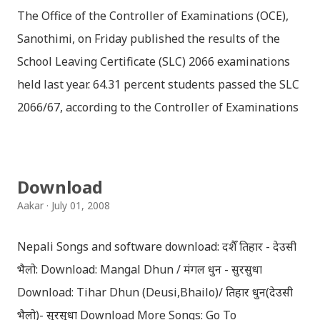
The Office of the Controller of Examinations (OCE),
Sanothimi, on Friday published the results of the
School Leaving Certificate (SLC) 2066 examinations
held last year. 64.31 percent students passed the SLC
2066/67, according to the Controller of Examinations
(OCE) Sanothimi, Bhaktapur. We have uploaded SLC
Result 2066 in .pdf , .txt and in .zip file format for you.
Download the file and search your ‘symbol number’.
Download
Congratulations to all, who passed SLC this year. And
Aakar
July 01, 2008
if you want to see your results with marks then, you
can follow THT (symbol no. and birth date required).
Nepali Songs and software download: दशैँ तिहार - देउसी
Download SLC Result 2066/2067 (2009-2010) :
भैलो: Download: Mangal Dhun / मंगल धुन - सुरसुधा
REGULAR: EXEMPTED: Distinction --------------- First
Download: Tihar Dhun (Deusi,Bhailo)/ तिहार धुन(देउसी
division First division Second Division Second
भैलो)- सुरसुधा Download More Songs: Go To