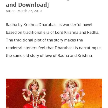
and Download]
Aakar
March 27, 2010
Radha by Krishna Dharabasi is wonderful novel
based on traditional era of Lord Krishna and Radha.
The traditional plot of the story makes the
readers/listeners feel that Dharabasi is narrating us
the same old story of love of Radha and Krishna.
However , the story based on the traditional plot it
portrays the modern era in a dramatic way such that
it speaks of so many hidden things that we will be
amazed while ending it up. Radha and Krishna are
the eternal lovers. Lord Krishna and Radha are
together since childhood. But in teenage they are