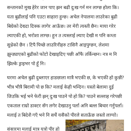
सन्तानको मुख हेरेर जान पाए झन बढी दु:ख गर्न मन लाग्छ होला कि।
यता बुढीलाई पनि एउटा साहारा हुन्छ। अचेल नेपालमा लाउरेका बुढी
बिग्रेको देख्दा दिक्क लागेर आऊँछ। तर मेरी त्यस्ती छैन। माया गरेर
ल्याएकी हो, भरोशा लाग्छ। हुन त त्यस्लाई ल्याए देखी म पनि कम्ता
सुध्रेको छैन । टिपै पिच्छे लाउरिनीहरु टासिनै आइपुग्छन, लेशमा
झुन्ड्याएको बुढीको फोटो देखाइदिए पछी आँफै तर्किन्छन। नत्र म नि
झिल्के ड्राइभर पो हूँ नि।
घरमा अचेल बुढी दुब्लाएर हाडछाला मात्रै भएकी छ, के भएकी हो कुन्नी?
भीत्र भीत्रै बिरामी पो छ कि? मलाई केही भन्दिन। यस्तो बेलामा दुई
जिउकि भई भने फेरी झन् दु:ख पाउने पो हो कि? पाउने सल्लाह गरेपछी
एकताल राम्रो डाक्टर सँग लगेर देखाउनु पर्ला अनि बल्ल बिचार गर्नुपर्ला।
मलाई त बिदेशै गएँ भने नि सधैं यसैको पीरले सताऊँछ जस्तो लाग्यो।
संसारमा मलाई मात्र यत्रो पीर हो