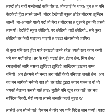
लाग्दो हो। यहाँ मान्छेलाई कति पीर छ, तीनलाई के थाहा? हुन त म पनि
केटकेटी हुँदा त्यस्तै ठान्थेँ। मोटर देखेपछी स्कुल छोडेर मोटरमा झुन्डिन
जान्थें। बा-आमाले गाली गर्दा ती मेरा र मोटरका त दुश्मनै हुन की जस्तो
लाग्थ्यो। हेर्दाहेर्दै स्कुल छोडियो, घर छोडियो, गाउँ छोडियो... सबै कुरा
छोडियो तर केही पाइएन। पाइयो त एउटा खँलासीको जागिर।
जे कुरा पनि रहर हुँदा मात्रै रमाइलो लाग्ने रहेछ, त्यही रहर काम बन्यो
भने मन मर्दो रहेछ। तर के गर्नु? पढाई छैन, ईलम छैन, सिप छैन?
रमाइलोको लागि बसमा झुन्डिदा झुन्डिदै आखिरमा ड्राइभर सम्म
बनियो। अब ईलमले यो भन्दा अरु चाँहीं केही बनिएला जस्तो छैन। अब
बन्न मन लागेको भनेको बाउ हो, तर खोइ दुइटा ज्यान पाल्न त धौ धौ
भएको बेलामा कसरी धान्ने हाउ? बुढीले पनि खुब रहर गर्छे, तर भन्न
सक्दिन बिचरी, मेरो ब्यथा त्यस्ले जस्तरि कल्ले बुझ्छ र?
त्यसैले अब सोच्नै पर्छ, रिनधन नै गरेर भए पनि बिदेश जानु पर्‍यो। एउटा