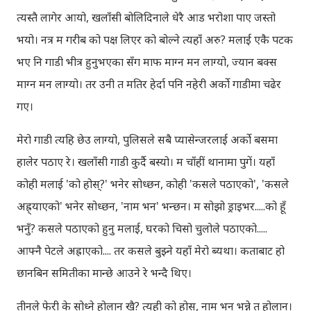
त्यस्तै लागेर आयो, खलाँसी बोलिदिनाले धेरै आड भरोशा पाए जस्तो
भयो। नत्र म गरीब को पक्ष लिएर को बोल्ने त्यहाँ अरु? मलाई एकै पटक
भए नि गाडी भीत्र हुनुभएका सँग माफ माग्न मन लाग्यो, ज्यान बक्स
माग्न मन लाग्यो। तर उनी त मतिर हेर्दा पनि नहेरी अर्को गाडीमा चढेर
गए।
मेरो गाडी त्यहि छेउ लाग्यो, पुलिसले सबै प्यासेन्जरलाई अर्को बसमा
हालेर पठाए रे। खलाँसी गाडी कुर्दै बस्यो। म चाँहीं थानामा पुगें। यहाँ
कोही मलाई 'को होस्?' भनेर सोध्छन, कोही 'कसले पठाएको', 'कसले
अह्र्याएको' भनेर सोध्छन, 'नाम भन' भन्छन। म सोझो ड्राइभर.....को हूँ
भनुँ? कसले पठाएको हुनु मलाई, घरको चिसो चुलोले पठाएको.....
आफ्नै पेटले अह्राएको.... तर कसले बुझ्ने यहाँ मेरो ब्यथा। कताबाट हो
छानबिन समितीका मान्छे आउने रे भन्दै थिए।
तीनले फेरी के सोध्ने होलान खै? त्यही को होस्, नाम भन भन्ने त होलान।