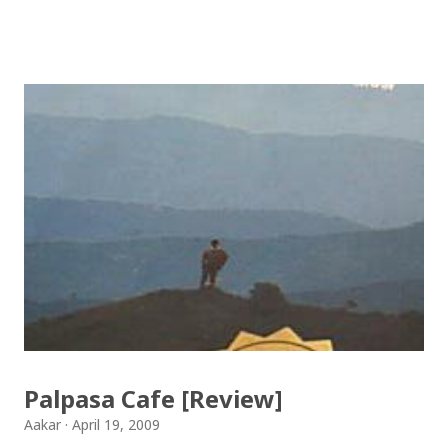
re / देउसी रे Download Tihar Song: tiharai aayo lau
jhilimili / तिहारै आयो लौ झिलिमिली Download Tihar
Songs: diyo baali sanjh ko / दियो बाली साँझ को
Download: Tihar Dhun (Deusi,Bhailo)/ तिहार धुन(देउसी
भैलो)- सुरसुधा नोट: यी अपलोड गरिएका गितसंगितहरु व्यावसायिक
प्रायोजनको लागि प्रयोग नगर्न आग्रह गर्दछौँ । इन्टरनेटमा भेटिएका
गितहरुलाई हामीले यहाँ एकै ठाउँमा सजिलोको लागि राखिदिएको मात्र
हौँ । तपाई यदि यी गित संगितको सर्जक हुनुहुन्छ र गित संगित यहाँबाट
हटाउनुपर्ने भए जानकारी गराउनुहोला । फेरी एकपटक शुभ दिपावलीको
हार्दिक मंगलमय शुभकामना व्यक्त गर्दछौँ ।
Palpasa Cafe [Review]
Aakar
April 19, 2009