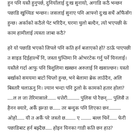
हुन पनि यस्तै हुनुपर्छ, दुनियाँलाई दु:ख सुनायो, अगाडि कठै भन्छन
पछाडि खुच्चिङ भन्छन। जसलाई सुनाए पनि आफ्नो दु:ख सधैं आँफैसँग
हुन्छ। अर्काको कठैले पेट भरिदैन, घरमा चुलो बल्दैन, त्यो भएपछी के
काम हामीलाई त्यस्ता जाबा कठै?
हरे यो पछाडि भएको जिपले पनि कति हर्न बजाएको हो? ठाऊँ पाएपछी
त साइड दिईहाल्थेँ नि, जस्ता घुम्तिमा नि ओभरटेक गर्नु पर्ने यिनलाई।
यस्तैले गर्दा आफु पनि त्रिशुलिमा खस्छन अरुलाई नि खसाल्छन। यस्तो
बर्खाको समयमा बाटो चिप्लो हुन्छ, भने बेलामा ब्रेक लाउँदैन, अलि
बिस्तारै चलाऊनु नि। ज्यान भन्दा पनि ठुलो के कामको हतार होला?
......ल ल जा तेरिमासाले......... धत्तेरी............. पुलिस पो रैछन्...... पुलिसै त
हैनन क्यारे, अर्कै झन्डा छ........ तर बन्दुक पनि लिएका छन.............
ओहो........ यी त अर्कै परे जस्तो छ........... ए ........... बल्ल चिनें........ फेरी
पछाडिबाट हर्न बझ्दैछ....... होइन यिनका गाडी कति छन हाउ?